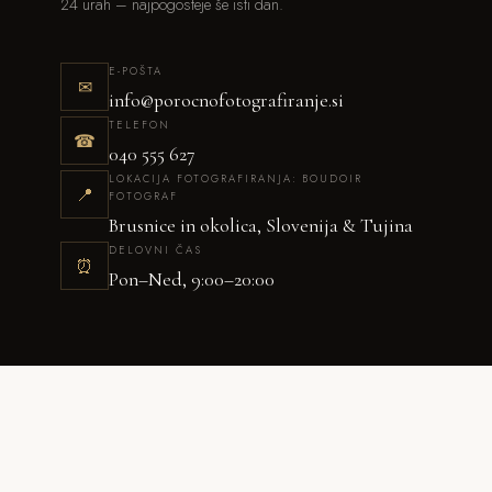
24 urah – najpogosteje še isti dan.
E-POŠTA
✉
info@porocnofotografiranje.si
TELEFON
☎
040 555 627
LOKACIJA FOTOGRAFIRANJA: BOUDOIR
📍
FOTOGRAF
Brusnice in okolica, Slovenija & Tujina
DELOVNI ČAS
⏰
Pon–Ned, 9:00–20:00