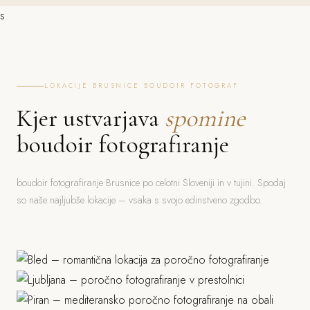
s
LOKACIJE BRUSNICE BOUDOIR FOTOGRAF
Kjer ustvarjava
spomine
boudoir fotografiranje
boudoir fotografiranje Brusnice po celotni Sloveniji in v tujini. Spodaj
so naše najljubše lokacije – vsaka s svojo edinstveno zgodbo.
Bled
Ljubljana
Jezero, grad, gorski ozadje
Piran
Grad, stara mesta, parki
Morje, mediteranska arhitektura