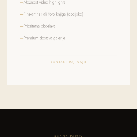
Možnost video highlighta
Fine-art tisk ali foto knjiga (opcijsko)
Prioritetna obdelava
Premium dostava galerije
KONTAKTIRAJ NAJU
OCENE PAROV