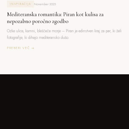
November 2025
INSPIRACIJA
Mediteranska romantika: Piran kot kulisa za
nepozabno poročno zgodbo
Ozke ulice, kamni, bleščeče morje – Piran je edinstven kraj za par, ki želi
fotografije, ki dihajo mediteransko dušo.
PREBERI VEČ →