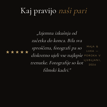
Kaj pravijo
naši pari
„Izjemna izkušnja od
začetka do konca. Bila sva
MAJA &
sproščena, fotografi pa so
★★★★★
LUKA —
diskretno ujeli vse najlepše
POROKA V
LJUBLJANI,
trenutke. Fotografije so kot
2026
filmski kadri."