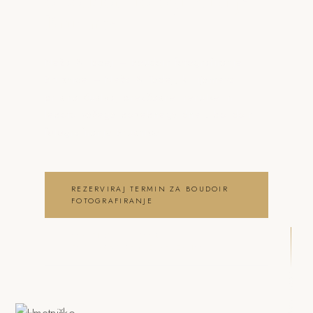
o boudoir fotografiranje
Brusnice
Neža & Tadej – Boudoir fotografiranje
Brusnice – Neža & Tadej, ki ujameva
pristna čustva, brezčasne trenutke in
lepoto vašega posebnega dne . boudoir
fotografiranje Brusnice
REZERVIRAJ TERMIN ZA BOUDOIR
FOTOGRAFIRANJE
OGLEJ SI BOUDOIR
FOTOGRAFIRANJE GALERIJO
DRSNI NAVZDOL