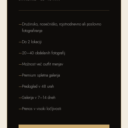
Družinsko, nosečniško, rojstnodnevno ali poslovno
fotografiranje
Do 2 lokaciji
20–40 obdelanih fotografij
Možnost več outfit menjav
Premium spletna galerija
Predogled v 48 urah
Galerija v 7–14 dneh
Prenos v visoki ločljivosti