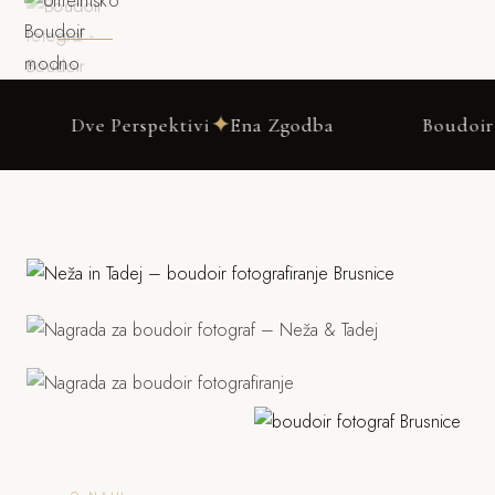
✦
e Perspektivi
Ena Zgodba
Boudoir fotografi