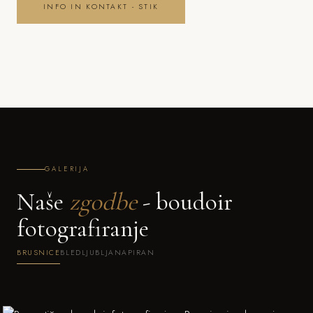
INFO IN KONTAKT - STIK
GALERIJA
Naše
zgodbe
- boudoir
fotografiranje
BRUSNICE
BLED
LJUBLJANA
PIRAN