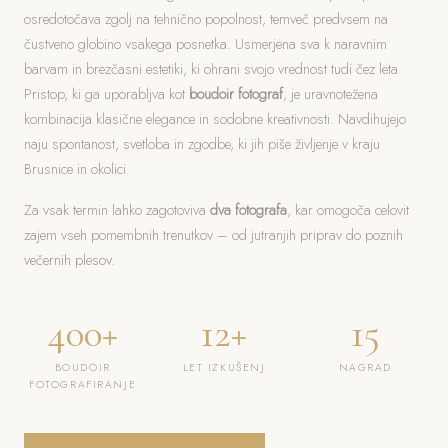
osredotočava zgolj na tehnično popolnost, temveč predvsem na
čustveno globino vsakega posnetka. Usmerjena sva k naravnim
barvam in brezčasni estetiki, ki ohrani svojo vrednost tudi čez leta.
Pristop, ki ga uporabljva kot
boudoir fotograf
, je uravnotežena
kombinacija klasične elegance in sodobne kreativnosti. Navdihujejo
naju spontanost, svetloba in zgodbe, ki jih piše življenje v kraju
Brusnice in okolici.
Za vsak termin lahko zagotoviva
dva fotografa
, kar omogoča celovit
zajem vseh pomembnih trenutkov – od jutranjih priprav do poznih
večernih plesov.
400+
12+
15
BOUDOIR
LET IZKUŠENJ
NAGRAD
FOTOGRAFIRANJE