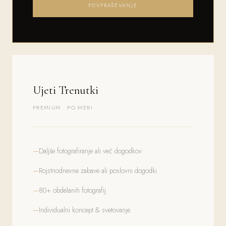
POVPRAŠEVANJE
Ujeti Trenutki
PREMIUM · PO MERI
Daljše fotografiranje ali več dogodkov
Rojstnodnevne zabave ali poslovni dogodki
80+ obdelanih fotografij
Individualni koncept & svetovanje