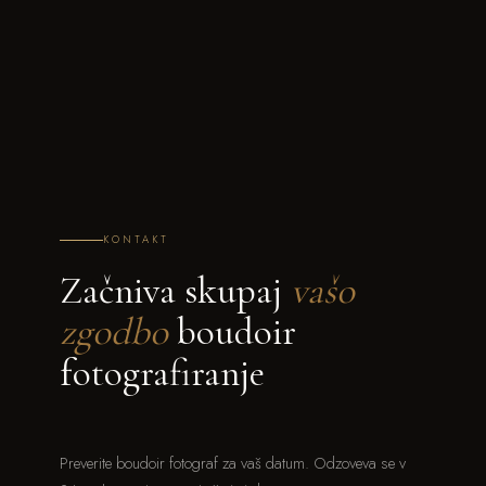
KONTAKT
Začniva skupaj
vašo
zgodbo
boudoir
fotografiranje
Preverite boudoir fotograf za vaš datum. Odzoveva se v