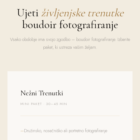
Ujeti
življenjske trenutke
boudoir fotografiranje
Vsako obdobje ima svojo zgodbo – boudoir fotografiranje. Izberite
paket, ki ustreza vašim željam.
Nežni Trenutki
MINI PAKET · 30–45 MIN
Družinsko, nosečniško ali portretno fotografiranje