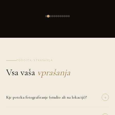
POGOSTA VPRAŠANJA
Vsa vaša
vprašanja
+
Kje poteka fotografiranje (studio ali na lokaciji)?
Fotografiranje lahko izvedemo v naravi (Velike Lašče), pri vas doma
ali na izbrani lokaciji, ki ima za vas poseben pomen. Pri nosečniških