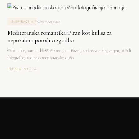
November 2025
INSPIRACIJA
Mediteranska romantika: Piran kot kulisa za
nepozabno poročno zgodbo
Ozke ulice, kamni, bleščeče morje – Piran je edinstven kraj za par, ki želi
fotografije, ki dihajo mediteransko dušo.
PREBERI VEČ →