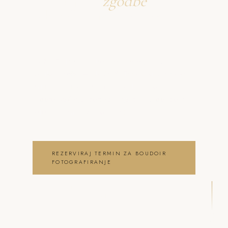
Ustvarjava
zgodbe
o boudoir fotografiranje
Velike Lašče
Neža & Tadej – Boudoir fotografiranje
Velike Lašče – Neža & Tadej, ki ujameva
pristna čustva, brezčasne trenutke in
lepoto vašega posebnega dne . boudoir
fotografiranje Velike Lašče
REZERVIRAJ TERMIN ZA BOUDOIR
FOTOGRAFIRANJE
OGLEJ SI BOUDOIR
FOTOGRAFIRANJE GALERIJO