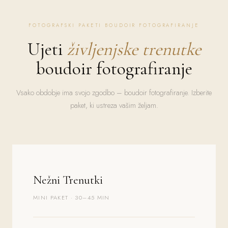
FOTOGRAFSKI PAKETI BOUDOIR FOTOGRAFIRANJE
Ujeti
življenjske trenutke
boudoir fotografiranje
Vsako obdobje ima svojo zgodbo – boudoir fotografiranje. Izberite
paket, ki ustreza vašim željam.
Nežni Trenutki
MINI PAKET · 30–45 MIN