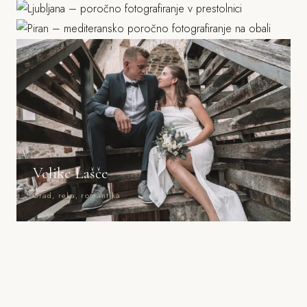
Morje, mediteranska arhitektura
Velike Lašče
Grad, reka, romantika