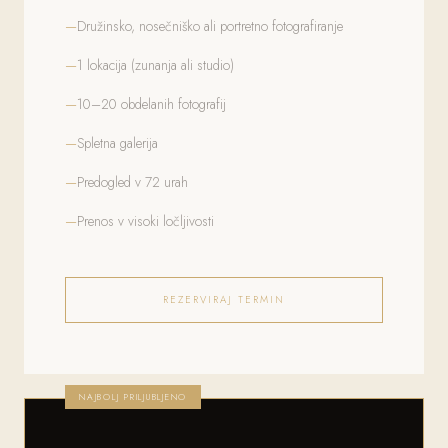
Družinsko, nosečniško ali portretno fotografiranje
1 lokacija (zunanja ali studio)
10–20 obdelanih fotografij
Spletna galerija
Predogled v 72 urah
Prenos v visoki ločljivosti
REZERVIRAJ TERMIN
NAJBOLJ PRILJUBLJENO