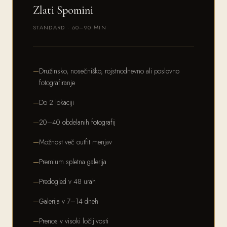
Zlati Spomini
STANDARD · 60–90 MIN
Družinsko, nosečniško, rojstnodnevno ali poslovno
fotografiranje
Do 2 lokaciji
20–40 obdelanih fotografij
Možnost več outfit menjav
Premium spletna galerija
Predogled v 48 urah
Galerija v 7–14 dneh
Prenos v visoki ločljivosti