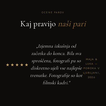
OCENE PAROV
Kaj pravijo
naši pari
„Izjemna izkušnja od
začetka do konca. Bila sva
MAJA &
sproščena, fotografi pa so
★★★★★
LUKA —
diskretno ujeli vse najlepše
POROKA V
LJUBLJANI,
trenutke. Fotografije so kot
2026
filmski kadri."