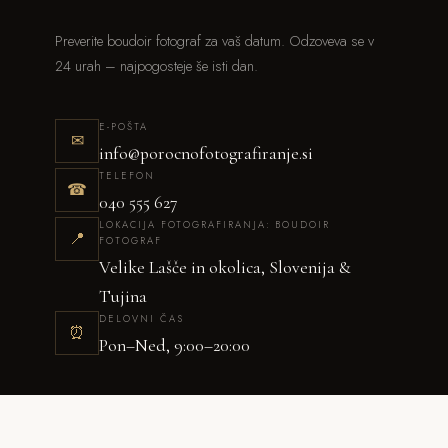
Preverite boudoir fotograf za vaš datum. Odzoveva se v
24 urah – najpogosteje še isti dan.
E-POŠTA
✉
info@porocnofotografiranje.si
TELEFON
☎
040 555 627
LOKACIJA FOTOGRAFIRANJA: BOUDOIR
📍
FOTOGRAF
Velike Lašče in okolica, Slovenija &
Tujina
DELOVNI ČAS
⏰
Pon–Ned, 9:00–20:00