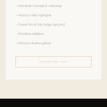
Individualni koncept & svetovanje
Možnost video highlighta
Fine-art tisk ali foto knjiga (opcijsko)
Prioritetna obdelava
Premium dostava galerije
KONTAKTIRAJ NAJU