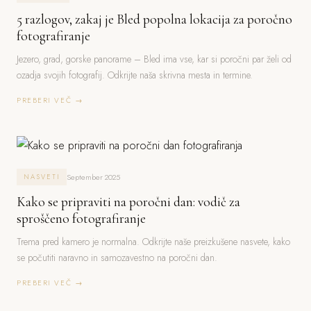
5 razlogov, zakaj je Bled popolna lokacija za poročno
fotografiranje
Jezero, grad, gorske panorame – Bled ima vse, kar si poročni par želi od
ozadja svojih fotografij. Odkrijte naša skrivna mesta in termine.
PREBERI VEČ →
September 2025
NASVETI
Kako se pripraviti na poročni dan: vodič za
sproščeno fotografiranje
Trema pred kamero je normalna. Odkrijte naše preizkušene nasvete, kako
se počutiti naravno in samozavestno na poročni dan.
PREBERI VEČ →