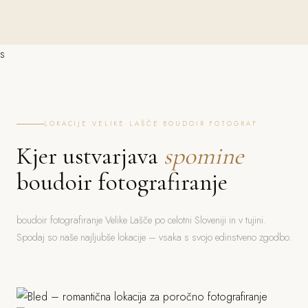
s
LOKACIJE VELIKE LAŠČE BOUDOIR FOTOGRAF
Kjer ustvarjava
spomine
boudoir fotografiranje
boudoir fotografiranje Velike Lašče po celotni Sloveniji in v tujini.
Spodaj so naše najljubše lokacije – vsaka s svojo edinstveno zgodbo.
Bled
Ljubljana
Jezero, grad, gorski ozadje
Piran
Grad, stara mesta, parki