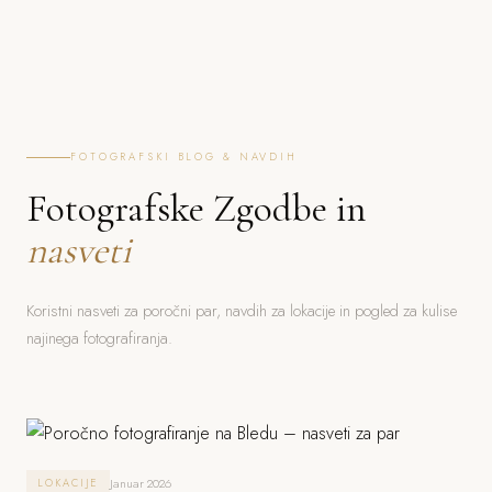
FOTOGRAFSKI BLOG & NAVDIH
Fotografske Zgodbe in
nasveti
Koristni nasveti za poročni par, navdih za lokacije in pogled za kulise
najinega fotografiranja.
Januar 2026
LOKACIJE