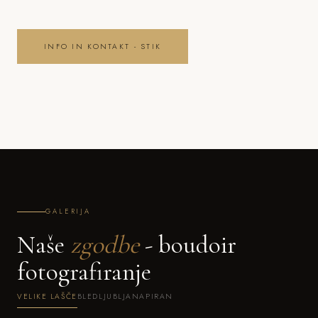
INFO IN KONTAKT - STIK
GALERIJA
Naše
zgodbe
- boudoir
fotografiranje
VELIKE LAŠČE
BLED
LJUBLJANA
PIRAN