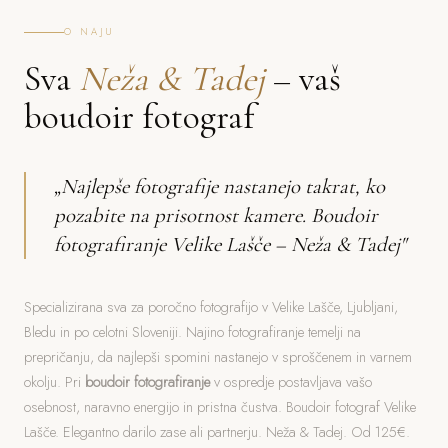
O NAJU
Sva
Neža & Tadej
– vaš
boudoir fotograf
„Najlepše fotografije nastanejo takrat, ko
pozabite na prisotnost kamere. Boudoir
fotografiranje Velike Lašče – Neža & Tadej"
Specializirana sva za poročno fotografijo v Velike Lašče, Ljubljani,
Bledu in po celotni Sloveniji. Najino fotografiranje temelji na
prepričanju, da najlepši spomini nastanejo v sproščenem in varnem
okolju. Pri
boudoir fotografiranje
v ospredje postavljava vašo
osebnost, naravno energijo in pristna čustva. Boudoir fotograf Velike
Lašče. Elegantno darilo zase ali partnerju. Neža & Tadej. Od 125€.