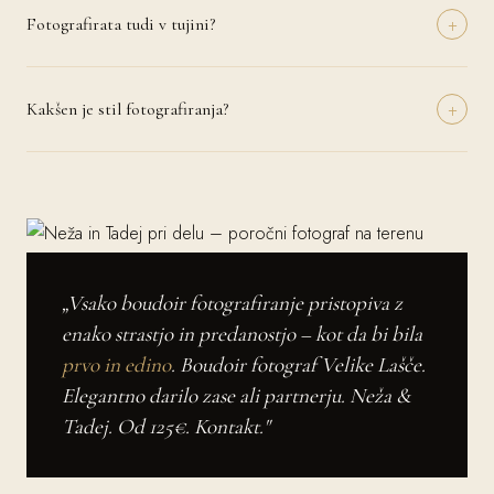
+
Podrobnosti dogovorimo individualno glede na vaše potrebe.
Fotografirata tudi v tujini?
Da, z veseljem potujeva na poroke po vsej Evropi in svetu. Potni
stroški se zaračunajo posebej in jih dogovorimo vnaprej. Imamo
+
izkušnje z romantičnimi destinacijami kot so Toskana, Cinque Terre,
Kakšen je stil fotografiranja?
Santorini in mnoge druge.
Najin prevladujoč stil je naravni dokumentarni pristop – ujamemo
resnične trenutke in čustva brez pretirane scenografije. Po vaši želji
vključimo tudi klasične portretne serije in kreativne umetniške kadre.
Skupaj ustvarimo vaš edinstveni vizualni slog.
„Vsako boudoir fotografiranje pristopiva z
enako strastjo in predanostjo – kot da bi bila
prvo in edino
. Boudoir fotograf Velike Lašče.
Elegantno darilo zase ali partnerju. Neža &
Tadej. Od 125€. Kontakt."