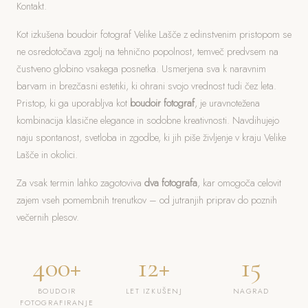
Kontakt.
Kot izkušena boudoir fotograf Velike Lašče z edinstvenim pristopom se
ne osredotočava zgolj na tehnično popolnost, temveč predvsem na
čustveno globino vsakega posnetka. Usmerjena sva k naravnim
barvam in brezčasni estetiki, ki ohrani svojo vrednost tudi čez leta.
Pristop, ki ga uporabljva kot
boudoir fotograf
, je uravnotežena
kombinacija klasične elegance in sodobne kreativnosti. Navdihujejo
naju spontanost, svetloba in zgodbe, ki jih piše življenje v kraju Velike
Lašče in okolici.
Za vsak termin lahko zagotoviva
dva fotografa
, kar omogoča celovit
zajem vseh pomembnih trenutkov – od jutranjih priprav do poznih
večernih plesov.
400+
12+
15
BOUDOIR
LET IZKUŠENJ
NAGRAD
FOTOGRAFIRANJE