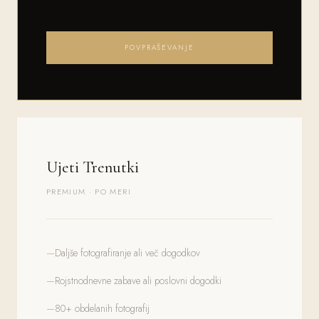
POVPRAŠEVANJE
Ujeti Trenutki
PREMIUM · PO MERI
Daljše fotografiranje ali več dogodkov
Rojstnodnevne zabave ali poslovni dogodki
80+ obdelanih fotografij