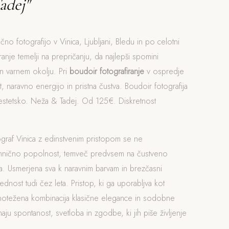
adej"
čno fotografijo v Vinica, Ljubljani, Bledu in po celotni
iranje temelji na prepričanju, da najlepši spomini
n varnem okolju. Pri
boudoir fotografiranje
v ospredje
, naravno energijo in pristna čustva. Boudoir fotografija
 estetsko. Neža & Tadej. Od 125€. Diskretnost
graf Vinica z edinstvenim pristopom se ne
ehnično popolnost, temveč predvsem na čustveno
. Usmerjena sva k naravnim barvam in brezčasni
rednost tudi čez leta. Pristop, ki ga uporabljva kot
vnotežena kombinacija klasične elegance in sodobne
naju spontanost, svetloba in zgodbe, ki jih piše življenje