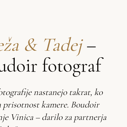
ža & Tadej
–
udoir fotograf
otografije nastanejo takrat, ko
a prisotnost kamere. Boudoir
nje Vinica – darilo za partnerja