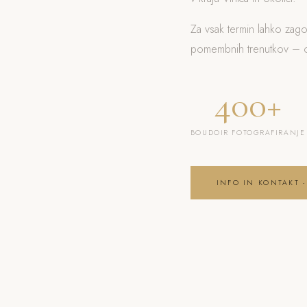
Za vsak termin lahko zag
pomembnih trenutkov – od
400+
BOUDOIR FOTOGRAFIRANJE
INFO IN KONTAKT -