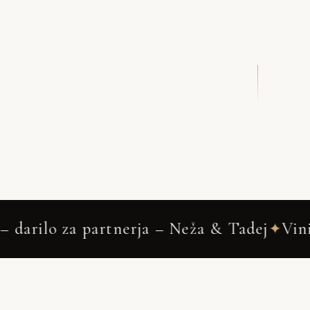
DRSNI NAVZDOL
za partnerja – Neža & Tadej
Vinica
✦