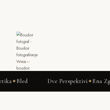
d
Dve Perspektivi
Ena Zgodba
✦