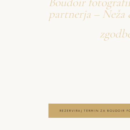
Boudoir fotografir
partnerja – Neža 
Ustvarjava
zgodb
o boudoir fotogra
Neža & Tadej – Boudoir fotografiran
partnerja – Neža & Tadej, ki ujamev
brezčasne trenutke in lepoto vaše
boudoir fotografiranje Vinica
REZERVIRAJ TERMIN ZA BOUDOIR F
OGLEJ SI BOUDOIR FOTOGRAFIRANJ