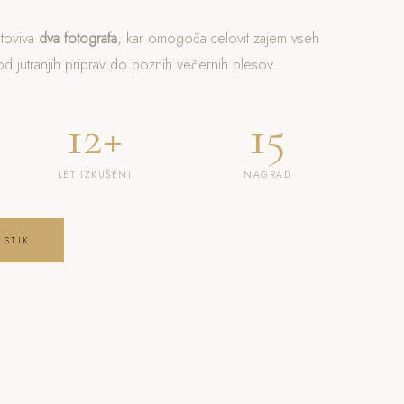
otoviva
dva fotografa
, kar omogoča celovit zajem vseh
 jutranjih priprav do poznih večernih plesov.
12+
15
LET IZKUŠENJ
NAGRAD
 STIK