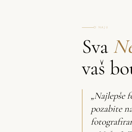
O NAJU
Sva
Ne
vaš bo
„Najlepše f
pozabite n
fotografira