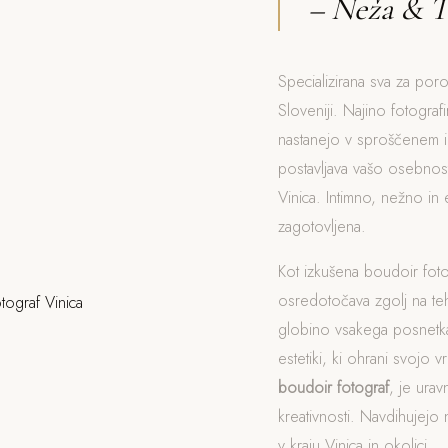
– Neža & T
Specializirana sva za poro
Sloveniji. Najino fotograf
nastanejo v sproščenem i
postavljava vašo osebnost
Vinica. Intimno, nežno in
zagotovljena.
Kot izkušena boudoir foto
osredotočava zgolj na t
globino vsakega posnetka
estetiki, ki ohrani svojo v
boudoir fotograf
, je ura
kreativnosti. Navdihujejo 
v kraju Vinica in okolici.