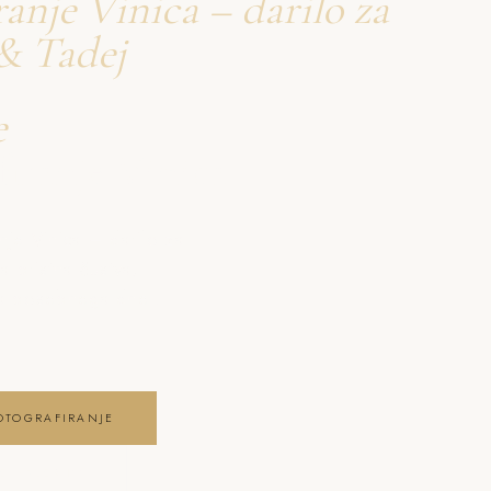
anje Vinica – darilo za
& Tadej
e
firanje Vinica
je Vinica – darilo za
a pristna čustva,
ga posebnega dne .
OTOGRAFIRANJE
E GALERIJO