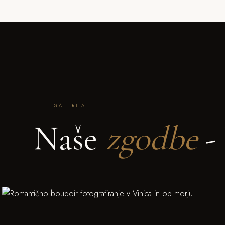
GALERIJA
Naše
zgodbe
- 