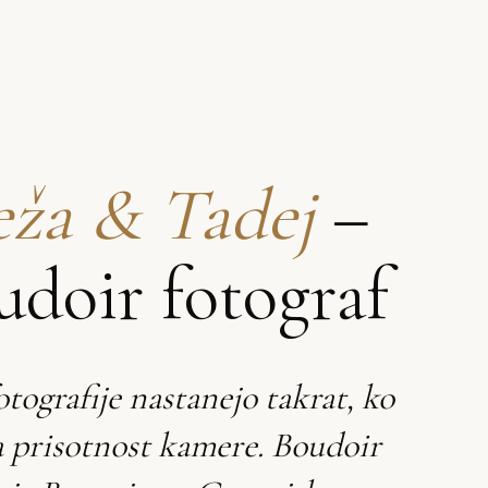
ža & Tadej
–
udoir fotograf
otografije nastanejo takrat, ko
a prisotnost kamere. Boudoir