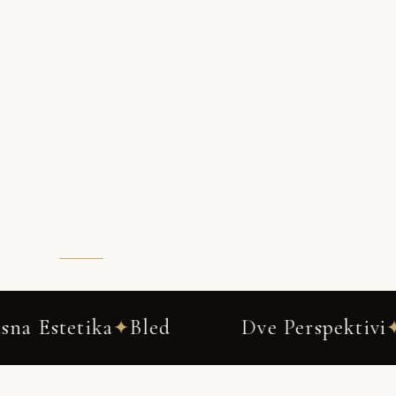
OGLEJ SI BOUDOIR FOTOGRAFIRANJ
Dve Perspektivi
Ena Zgodba
B
✦