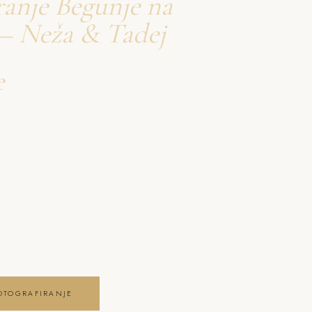
ranje Begunje na
– Neža & Tadej
e
firanje Begunje na
anje Begunje na
i ujameva pristna
oto vašega posebnega dne
na Gorenjskem
OTOGRAFIRANJE