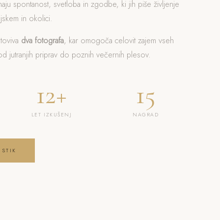
naju spontanost, svetloba in zgodbe, ki jih piše življenje
skem in okolici.
otoviva
dva fotografa
, kar omogoča celovit zajem vseh
 jutranjih priprav do poznih večernih plesov.
12+
15
LET IZKUŠENJ
NAGRAD
 STIK