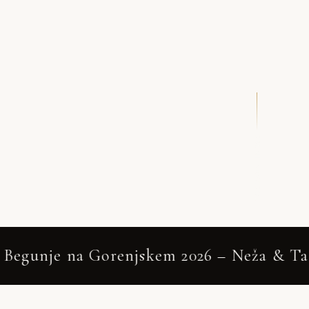
DRSNI NAVZDOL
kem 2026 – Neža & Tadej
Begunje na Gor
✦