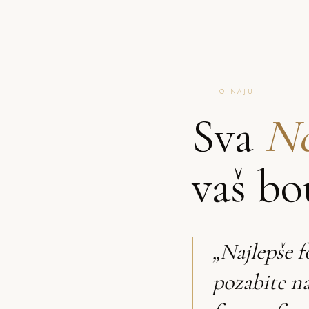
O NAJU
Sva
Ne
vaš bo
„Najlepše f
pozabite n