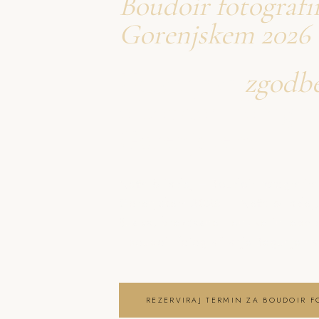
Boudoir fotografi
Gorenjskem 2026 
Ustvarjava
zgodb
o boudoir fotogra
Gorenjskem
Neža & Tadej – Boudoir fotografir
Gorenjskem 2026 – Neža & Tadej, k
čustva, brezčasne trenutke in lep
. boudoir fotografiranje Begunje 
REZERVIRAJ TERMIN ZA BOUDOIR F