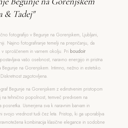
anje Begunje na Gorenjskem
a & Tadej"
očno fotografijo v Begunje na Gorenjskem, Ljubljani,
iji. Najino fotografiranje temelji na prepričanju, da
o v sproščenem in varnem okolju. Pri
boudoir
ostavljava vašo osebnost, naravno energijo in pristna
ja Begunje na Gorenjskem. Intimno, nežno in estetsko.
iskretnost zagotovljena.
ograf Begunje na Gorenjskem z edinstvenim pristopom
j na tehnično popolnost, temveč predvsem na
 posnetka. Usmerjena sva k naravnim barvam in
ni svojo vrednost tudi čez leta. Pristop, ki ga uporabljva
 uravnotežena kombinacija klasične elegance in sodobne