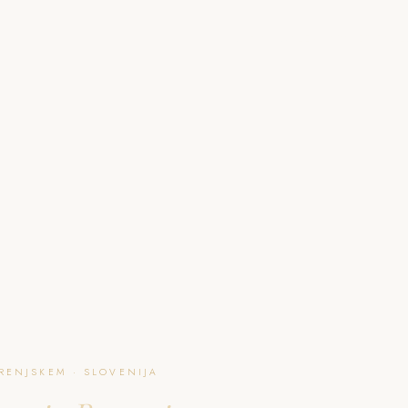
O NAJU
GALERIJA
PAKETI
FAQ
L
RENJSKEM · SLOVENIJA