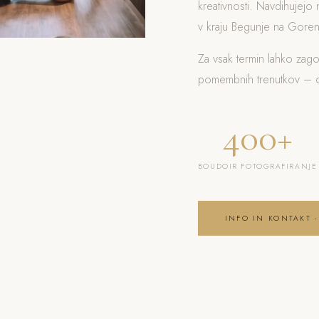
kreativnosti. Navdihujejo 
v kraju Begunje na Gorenj
Za vsak termin lahko zag
pomembnih trenutkov – od
400+
BOUDOIR FOTOGRAFIRANJE
INFO IN KONTAKT -