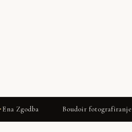
E GALERIJO
oudoir fotografiranje Begunje na Gorenjs