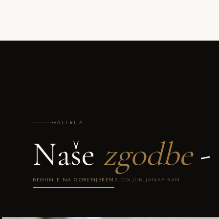
GALERIJA
Naše
zgodbe
- 
BEGUNJE NA GORENJSKEM
BLED
LJUBLJANA
PIRAN