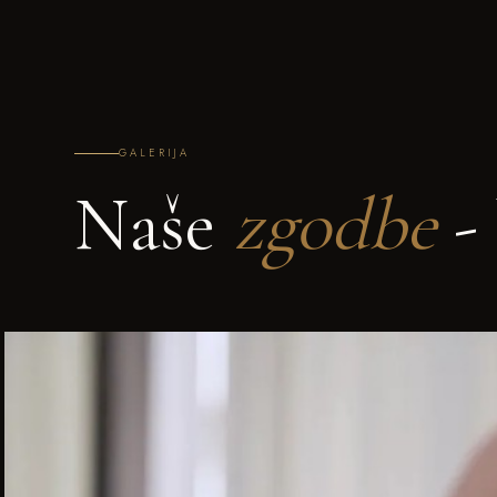
GALERIJA
Naše
zgodbe
- 