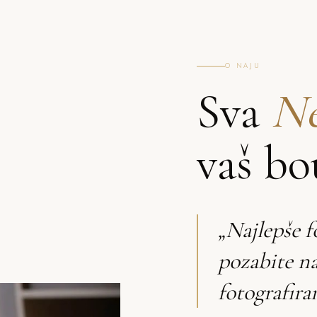
O NAJU
Sva
Ne
vaš bo
„Najlepše f
pozabite n
fotografir