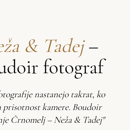
ža & Tadej
–
udoir fotograf
otografije nastanejo takrat, ko
a prisotnost kamere. Boudoir
anje Črnomelj – Neža & Tadej"