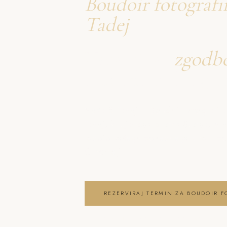
Boudoir fotograf
Tadej
Ustvarjava
zgodb
o boudoir fotogra
Neža & Tadej – Boudoir fotografir
Tadej, ki ujameva pristna čustva, br
lepoto vašega posebnega dne . bou
Črnomelj
REZERVIRAJ TERMIN ZA BOUDOIR F
OGLEJ SI BOUDOIR FOTOGRAFIRANJ