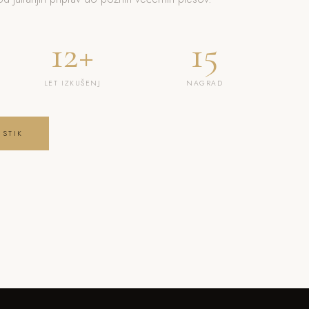
12+
15
LET IZKUŠENJ
NAGRAD
 STIK