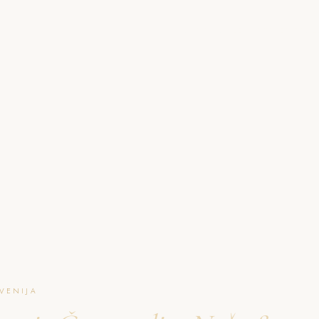
O NAJU
GALERIJA
PAKETI
FAQ
L
VENIJA