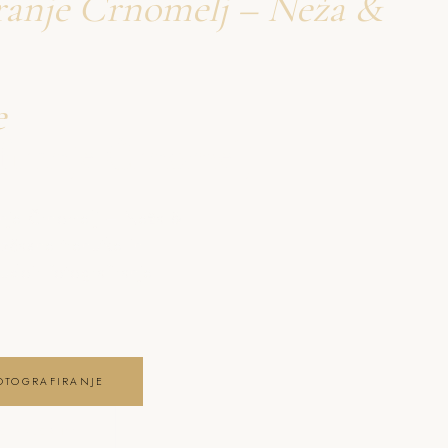
iranje Črnomelj – Neža &
e
firanje Črnomelj
anje Črnomelj – Neža &
ezčasne trenutke in
doir fotografiranje
OTOGRAFIRANJE
E GALERIJO