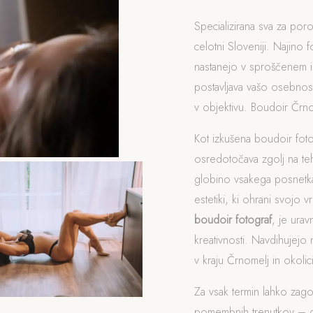
Specializirana sva za poro
celotni Sloveniji. Najino f
nastanejo v sproščenem i
postavljava vašo osebnost
v objektivu. Boudoir Črno
Kot izkušena boudoir fot
osredotočava zgolj na t
globino vsakega posnetka
estetiki, ki ohrani svojo v
boudoir fotograf
, je ura
kreativnosti. Navdihujejo 
v kraju Črnomelj in okolici
Za vsak termin lahko zag
pomembnih trenutkov – od