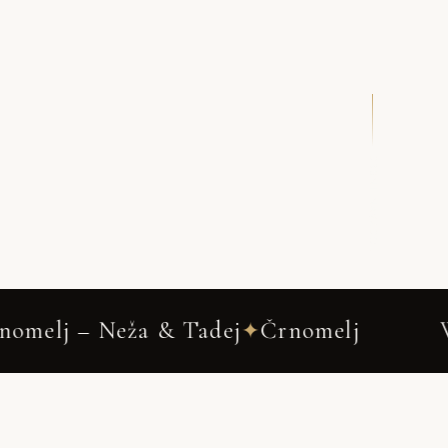
DRSNI NAVZDOL
& Tadej
Črnomelj
Wedding Photog
✦