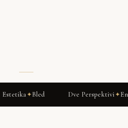
Dve Perspektivi
Ena Zgodba
✦