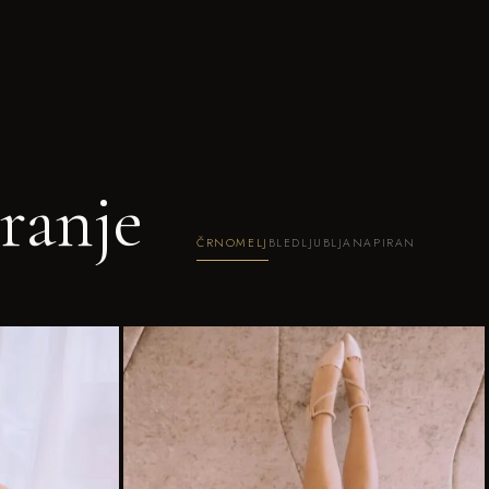
ranje
ČRNOMELJ
BLED
LJUBLJANA
PIRAN