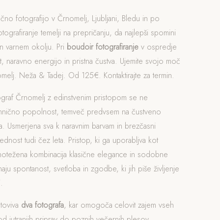
čno fotografijo v Črnomelj, Ljubljani, Bledu in po
otografiranje temelji na prepričanju, da najlepši spomini
n varnem okolju. Pri
boudoir fotografiranje
v ospredje
, naravno energijo in pristna čustva. Ujemite svojo moč
melj. Neža & Tadej. Od 125€. Kontaktirajte za termin.
ograf Črnomelj z edinstvenim pristopom se ne
ehnično popolnost, temveč predvsem na čustveno
. Usmerjena sva k naravnim barvam in brezčasni
rednost tudi čez leta. Pristop, ki ga uporabljva kot
vnotežena kombinacija klasične elegance in sodobne
naju spontanost, svetloba in zgodbe, ki jih piše življenje
.
otoviva
dva fotografa
, kar omogoča celovit zajem vseh
 jutranjih priprav do poznih večernih plesov.