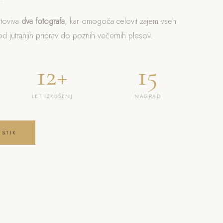
otoviva
dva fotografa
, kar omogoča celovit zajem vseh
 jutranjih priprav do poznih večernih plesov.
12+
15
LET IZKUŠENJ
NAGRAD
 STIK