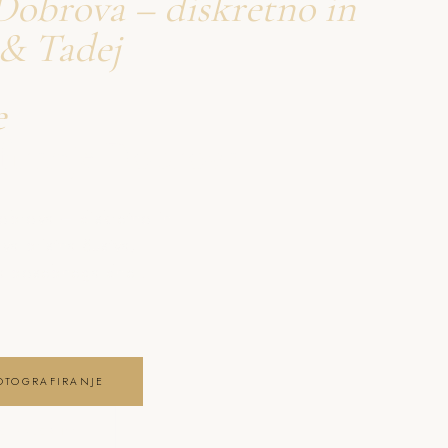
Dobrova – diskretno in
 & Tadej
e
firanje Dobrova
obrova – diskretno in
va pristna čustva,
ga posebnega dne .
OTOGRAFIRANJE
E GALERIJO