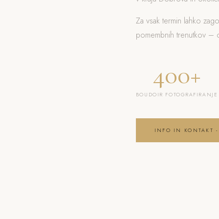
Za vsak termin lahko zag
pomembnih trenutkov – od
400+
BOUDOIR FOTOGRAFIRANJE
INFO IN KONTAKT -