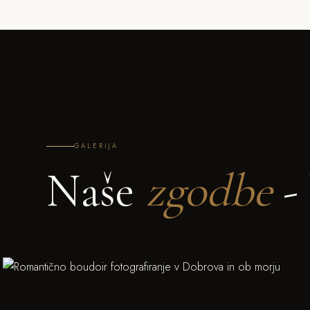
GALERIJA
Naše
zgodbe
- 