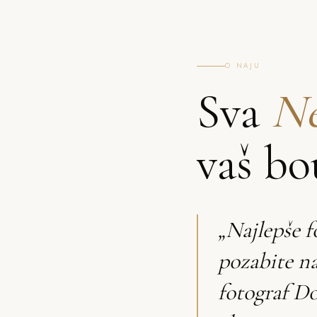
O NAJU
Sva
Ne
vaš bo
„Najlepše f
pozabite n
fotograf D