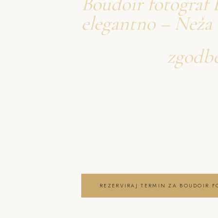
Boudoir fotograf 
elegantno – Neža
Ustvarjava
zgodb
o boudoir fotogra
Neža & Tadej – Boudoir fotograf D
elegantno – Neža & Tadej, ki ujame
brezčasne trenutke in lepoto vaše
boudoir fotografiranje Dobrova
REZERVIRAJ TERMIN ZA BOUDOIR F
OGLEJ SI BOUDOIR FOTOGRAFIRANJ