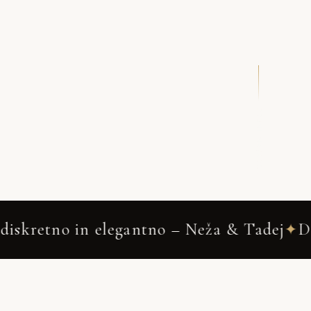
DRSNI NAVZDOL
 in elegantno – Neža & Tadej
Dobrova
✦