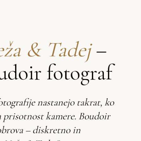
ža & Tadej
–
udoir fotograf
otografije nastanejo takrat, ko
a prisotnost kamere. Boudoir
obrova – diskretno in