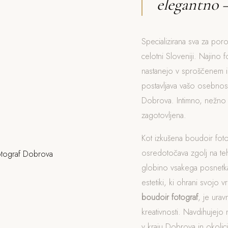
elegantno 
Specializirana sva za por
celotni Sloveniji. Najino f
nastanejo v sproščenem i
postavljava vašo osebnost
Dobrova. Intimno, nežno 
zagotovljena.
Kot izkušena boudoir fot
osredotočava zgolj na t
globino vsakega posnetka
estetiki, ki ohrani svojo v
boudoir fotograf
, je ura
kreativnosti. Navdihujejo 
v kraju Dobrova in okolici