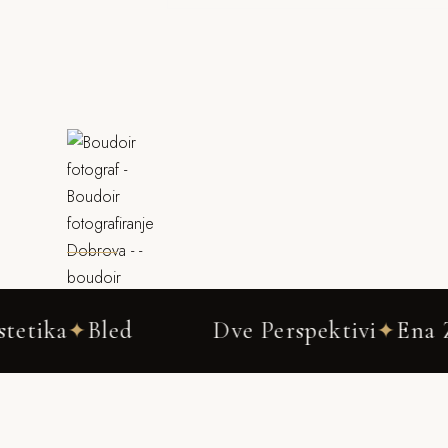
led
Dve Perspektivi
Ena Zgodba
✦