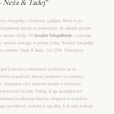
– Neža & Tadej"
očno fotografijo v Dobrova, Ljubljani, Bledu in po
otografiranje temelji na prepričanju, da najlepši spomini
n varnem okolju. Pri
boudoir fotografiranje
v ospredje
, naravno energijo in pristna čustva. Boudoir fotografija
in estetsko. Neža & Tadej. Od 125€. Diskretnost
ograf Dobrova z edinstvenim pristopom se ne
ehnično popolnost, temveč predvsem na čustveno
. Usmerjena sva k naravnim barvam in brezčasni
rednost tudi čez leta. Pristop, ki ga uporabljva kot
vnotežena kombinacija klasične elegance in sodobne
naju spontanost, svetloba in zgodbe, ki jih piše življenje
.