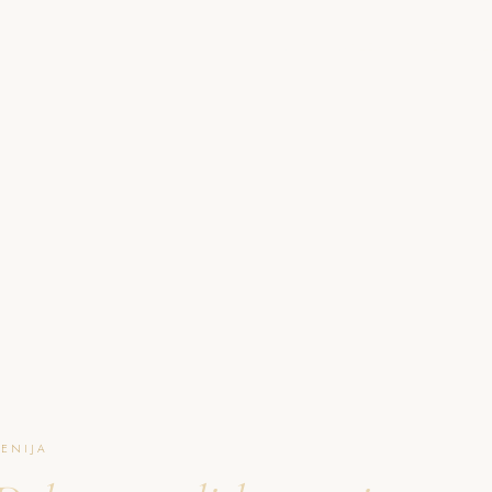
O NAJU
GALERIJA
PAKETI
FAQ
L
ENIJA