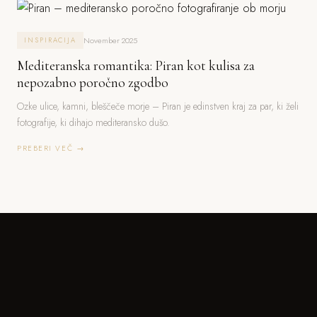
November 2025
INSPIRACIJA
Mediteranska romantika: Piran kot kulisa za
nepozabno poročno zgodbo
Ozke ulice, kamni, bleščeče morje – Piran je edinstven kraj za par, ki želi
fotografije, ki dihajo mediteransko dušo.
PREBERI VEČ →