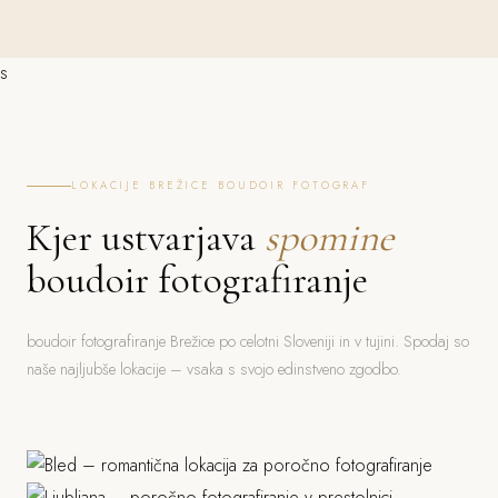
s
LOKACIJE BREŽICE BOUDOIR FOTOGRAF
Kjer ustvarjava
spomine
boudoir fotografiranje
boudoir fotografiranje Brežice po celotni Sloveniji in v tujini. Spodaj so
naše najljubše lokacije – vsaka s svojo edinstveno zgodbo.
Bled
Ljubljana
Jezero, grad, gorski ozadje
Piran
Grad, stara mesta, parki