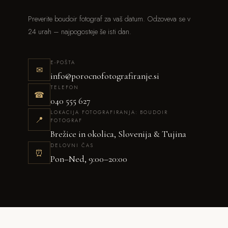
Preverite boudoir fotograf za vaš datum. Odzoveva se v
24 urah – najpogosteje še isti dan.
E-POŠTA
✉
info@porocnofotografiranje.si
TELEFON
☎
040 555 627
LOKACIJA FOTOGRAFIRANJA: BOUDOIR
📍
FOTOGRAF
Brežice in okolica, Slovenija & Tujina
DELOVNI ČAS
⏰
Pon–Ned, 9:00–20:00