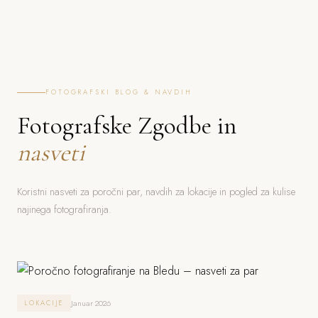
FOTOGRAFSKI BLOG & NAVDIH
Fotografske Zgodbe in
nasveti
Koristni nasveti za poročni par, navdih za lokacije in pogled za kulise
najinega fotografiranja.
Januar 2026
LOKACIJE