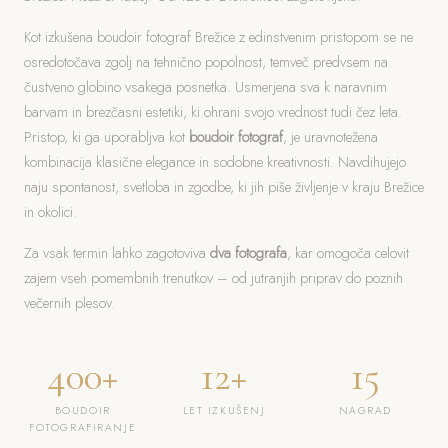
Kot izkušena boudoir fotograf Brežice z edinstvenim pristopom se ne
osredotočava zgolj na tehnično popolnost, temveč predvsem na
čustveno globino vsakega posnetka. Usmerjena sva k naravnim
barvam in brezčasni estetiki, ki ohrani svojo vrednost tudi čez leta.
Pristop, ki ga uporabljva kot
boudoir fotograf
, je uravnotežena
kombinacija klasične elegance in sodobne kreativnosti. Navdihujejo
naju spontanost, svetloba in zgodbe, ki jih piše življenje v kraju Brežice
in okolici.
Za vsak termin lahko zagotoviva
dva fotografa
, kar omogoča celovit
zajem vseh pomembnih trenutkov – od jutranjih priprav do poznih
večernih plesov.
400+
12+
15
BOUDOIR
LET IZKUŠENJ
NAGRAD
FOTOGRAFIRANJE