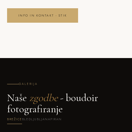
INFO IN KONTAKT - STIK
GALERIJA
Naše
zgodbe
- boudoir
fotografiranje
BREŽICE
BLED
LJUBLJANA
PIRAN