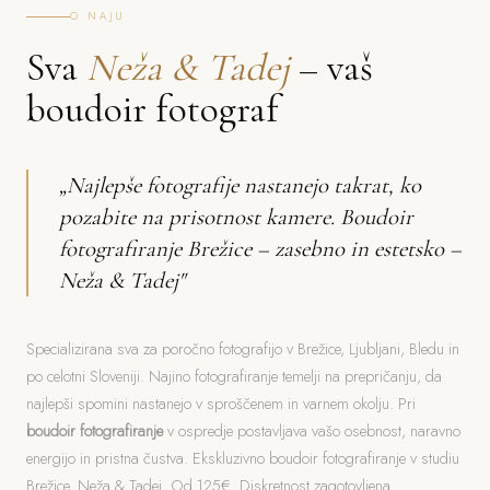
O NAJU
Sva
Neža & Tadej
– vaš
boudoir fotograf
„Najlepše fotografije nastanejo takrat, ko
pozabite na prisotnost kamere. Boudoir
fotografiranje Brežice – zasebno in estetsko –
Neža & Tadej"
Specializirana sva za poročno fotografijo v Brežice, Ljubljani, Bledu in
po celotni Sloveniji. Najino fotografiranje temelji na prepričanju, da
najlepši spomini nastanejo v sproščenem in varnem okolju. Pri
boudoir fotografiranje
v ospredje postavljava vašo osebnost, naravno
energijo in pristna čustva. Ekskluzivno boudoir fotografiranje v studiu
Brežice. Neža & Tadej. Od 125€. Diskretnost zagotovljena.