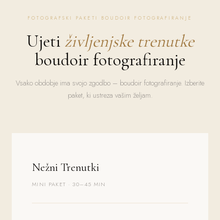
FOTOGRAFSKI PAKETI BOUDOIR FOTOGRAFIRANJE
Ujeti
življenjske trenutke
boudoir fotografiranje
Vsako obdobje ima svojo zgodbo – boudoir fotografiranje. Izberite
paket, ki ustreza vašim željam.
Nežni Trenutki
MINI PAKET · 30–45 MIN