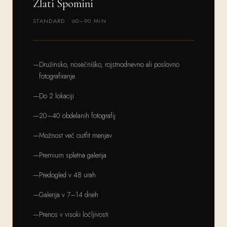
Zlati Spomini
STANDARD · 60–90 MIN
Družinsko, nosečniško, rojstnodnevno ali poslovno
fotografiranje
Do 2 lokaciji
20–40 obdelanih fotografij
Možnost več outfit menjav
Premium spletna galerija
Predogled v 48 urah
Galerija v 7–14 dneh
Prenos v visoki ločljivosti