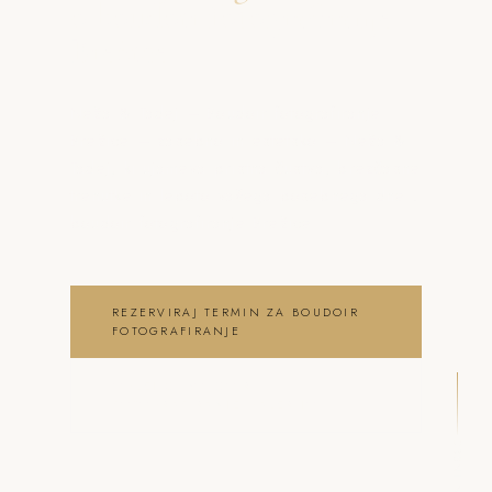
o boudoir fotografiranje
Brežice
Neža & Tadej – Boudoir fotografiranje
Brežice – zasebno in estetsko – Neža &
Tadej, ki ujameva pristna čustva, brezčasne
trenutke in lepoto vašega posebnega dne .
boudoir fotografiranje Brežice
REZERVIRAJ TERMIN ZA BOUDOIR
FOTOGRAFIRANJE
OGLEJ SI BOUDOIR
FOTOGRAFIRANJE GALERIJO