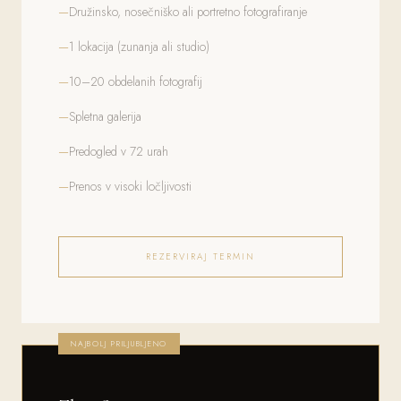
Družinsko, nosečniško ali portretno fotografiranje
1 lokacija (zunanja ali studio)
10–20 obdelanih fotografij
Spletna galerija
Predogled v 72 urah
Prenos v visoki ločljivosti
REZERVIRAJ TERMIN
NAJBOLJ PRILJUBLJENO