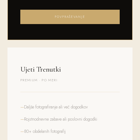
POVPRAŠEVANJE
Ujeti Trenutki
PREMIUM · PO MERI
Daljše fotografiranje ali več dogodkov
Rojstnodnevne zabave ali poslovni dogodki
80+ obdelanih fotografij