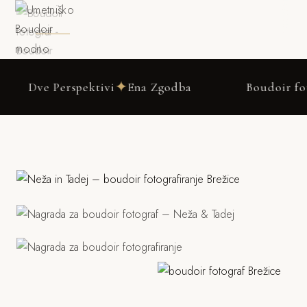
DRSNI NAVZDOL
✦
erspektivi
Ena Zgodba
Boudoir fotografiranj