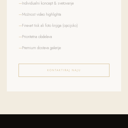
Individualni koncept & svetovanje
Možnost video highlighta
Fine-art tisk ali foto knjiga (opcijsko)
Prioritetna obdelava
Premium dostava galerije
KONTAKTIRAJ NAJU