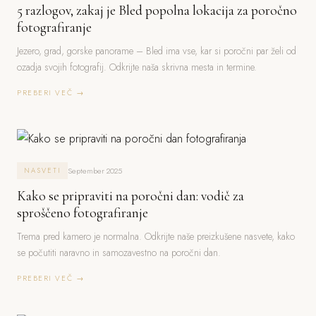
5 razlogov, zakaj je Bled popolna lokacija za poročno
fotografiranje
Jezero, grad, gorske panorame – Bled ima vse, kar si poročni par želi od
ozadja svojih fotografij. Odkrijte naša skrivna mesta in termine.
PREBERI VEČ →
September 2025
NASVETI
Kako se pripraviti na poročni dan: vodič za
sproščeno fotografiranje
Trema pred kamero je normalna. Odkrijte naše preizkušene nasvete, kako
se počutiti naravno in samozavestno na poročni dan.
PREBERI VEČ →