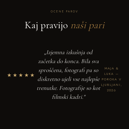
OCENE PAROV
Kaj pravijo
naši pari
„Izjemna izkušnja od
začetka do konca. Bila sva
MAJA &
sproščena, fotografi pa so
★★★★★
LUKA —
diskretno ujeli vse najlepše
POROKA V
LJUBLJANI,
trenutke. Fotografije so kot
2026
filmski kadri."