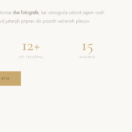
otoviva
dva fotografa
, kar omogoča celovit zajem vseh
 jutranjih priprav do poznih večernih plesov.
12+
15
LET IZKUŠENJ
NAGRAD
 STIK