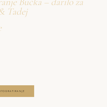
ranje Bučka – darilo za
& Tadej
e
firanje Bučka
nje Bučka – darilo za
a pristna čustva,
ga posebnega dne .
OTOGRAFIRANJE
E GALERIJO