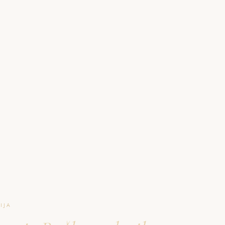
O NAJU
GALERIJA
PAKETI
FAQ
L
IJA