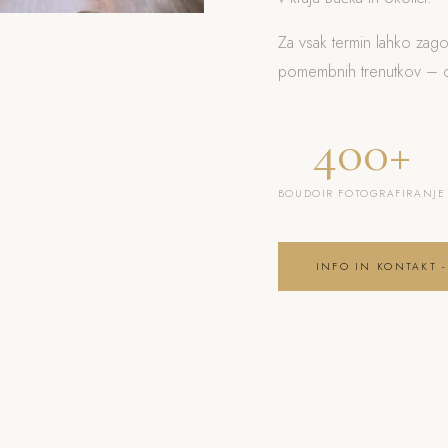
Za vsak termin lahko zag
pomembnih trenutkov – od
400+
BOUDOIR FOTOGRAFIRANJE
INFO IN KONTAKT -