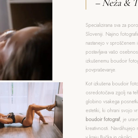
– Neža & T
Specializirana sva za poro
Sloveniji. Najino fotograf
nastanejo v sproščenem i
postavljava vašo osebnost
izkušenemu boudoir fotog
povpraševanje.
Kot izkušena boudoir fot
osredotočava zgolj na t
globino vsakega posnetka
estetiki, ki ohrani svojo v
boudoir fotograf
, je ura
kreativnosti. Navdihujejo 
v kraju Bučka in okolici.