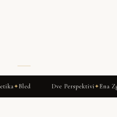
Dve Perspektivi
Ena Zgodba
Boud
✦