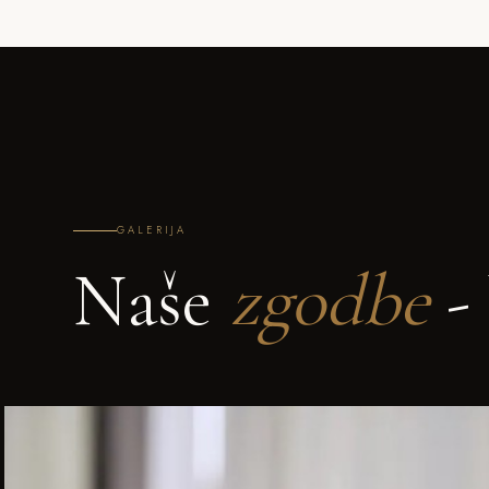
GALERIJA
Naše
zgodbe
- 