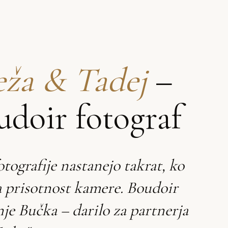
ža & Tadej
–
udoir fotograf
otografije nastanejo takrat, ko
a prisotnost kamere. Boudoir
nje Bučka – darilo za partnerja