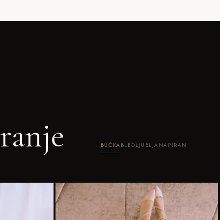
ranje
BUČKA
BLED
LJUBLJANA
PIRAN