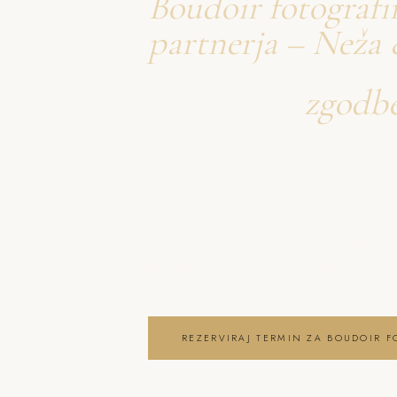
Boudoir fotografi
partnerja – Neža 
Ustvarjava
zgodb
o boudoir fotogra
Neža & Tadej – Boudoir fotografira
partnerja – Neža & Tadej, ki ujamev
brezčasne trenutke in lepoto vaše
boudoir fotografiranje Bučka
REZERVIRAJ TERMIN ZA BOUDOIR F
OGLEJ SI BOUDOIR FOTOGRAFIRANJ