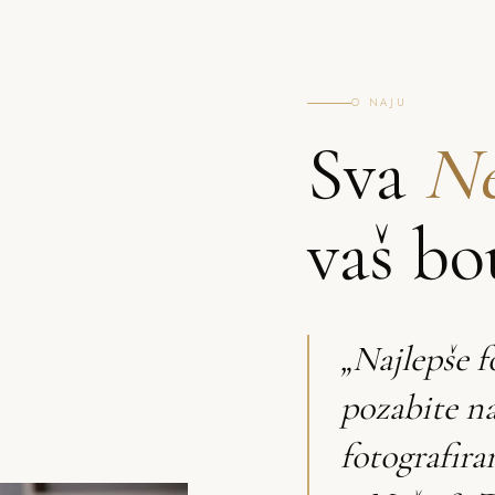
O NAJU
Sva
Ne
vaš bo
„Najlepše f
pozabite n
fotografira