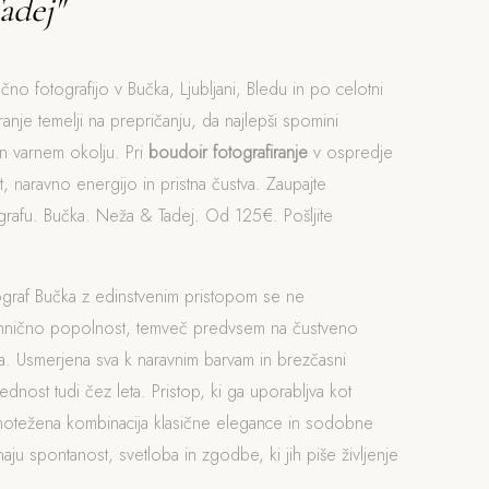
adej"
čno fotografijo v Bučka, Ljubljani, Bledu in po celotni
iranje temelji na prepričanju, da najlepši spomini
n varnem okolju. Pri
boudoir fotografiranje
v ospredje
, naravno energijo in pristna čustva. Zaupajte
rafu. Bučka. Neža & Tadej. Od 125€. Pošljite
ograf Bučka z edinstvenim pristopom se ne
ehnično popolnost, temveč predvsem na čustveno
. Usmerjena sva k naravnim barvam in brezčasni
rednost tudi čez leta. Pristop, ki ga uporabljva kot
vnotežena kombinacija klasične elegance in sodobne
naju spontanost, svetloba in zgodbe, ki jih piše življenje