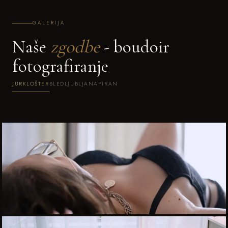
GALERIJA
Naše
zgodbe
- boudoir
fotografiranje
JURKLOŠTER
BLED
LJUBLJANA
PIRAN