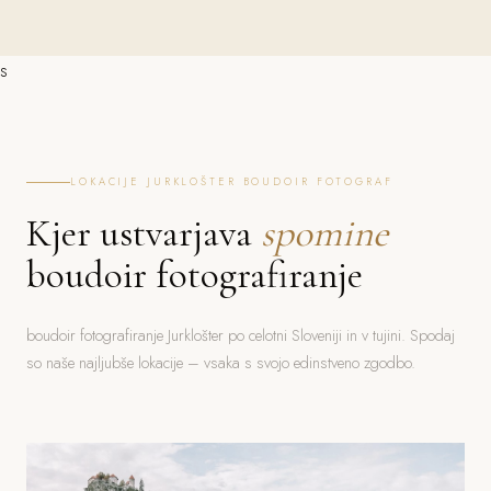
s
LOKACIJE JURKLOŠTER BOUDOIR FOTOGRAF
Kjer ustvarjava
spomine
boudoir fotografiranje
boudoir fotografiranje Jurklošter po celotni Sloveniji in v tujini. Spodaj
so naše najljubše lokacije – vsaka s svojo edinstveno zgodbo.