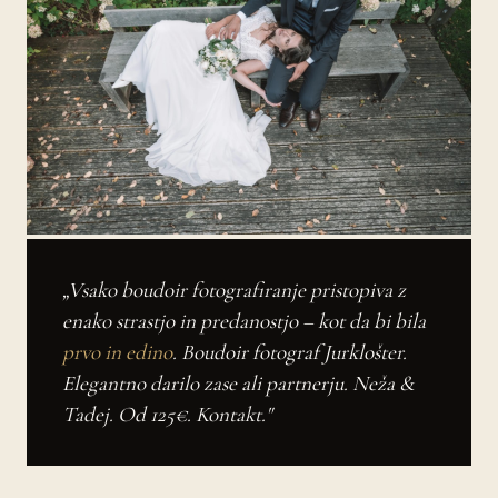
„Vsako boudoir fotografiranje pristopiva z
enako strastjo in predanostjo – kot da bi bila
prvo in edino
. Boudoir fotograf Jurklošter.
Elegantno darilo zase ali partnerju. Neža &
Tadej. Od 125€. Kontakt."