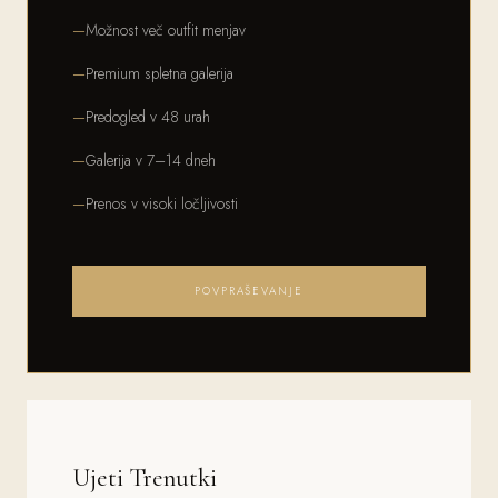
Možnost več outfit menjav
Premium spletna galerija
Predogled v 48 urah
Galerija v 7–14 dneh
Prenos v visoki ločljivosti
POVPRAŠEVANJE
Ujeti Trenutki