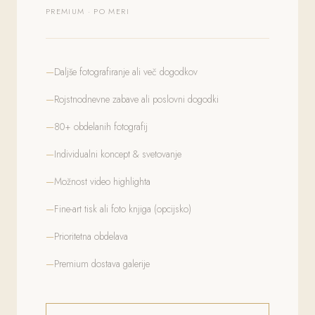
PREMIUM · PO MERI
Daljše fotografiranje ali več dogodkov
Rojstnodnevne zabave ali poslovni dogodki
80+ obdelanih fotografij
Individualni koncept & svetovanje
Možnost video highlighta
Fine-art tisk ali foto knjiga (opcijsko)
Prioritetna obdelava
Premium dostava galerije