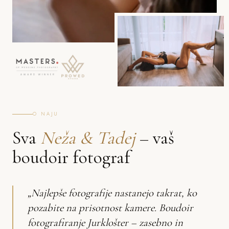
O NAJU
Sva
Neža & Tadej
– vaš
boudoir fotograf
„Najlepše fotografije nastanejo takrat, ko
pozabite na prisotnost kamere. Boudoir
fotografiranje Jurklošter – zasebno in