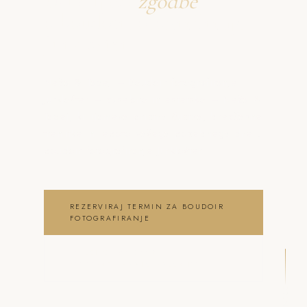
Ustvarjava
zgodbe
o boudoir fotografiranje
Jurklošter
Neža & Tadej – Boudoir fotografiranje
Jurklošter – zasebno in estetsko – Neža &
Tadej, ki ujameva pristna čustva, brezčasne
trenutke in lepoto vašega posebnega dne .
boudoir fotografiranje Jurklošter
REZERVIRAJ TERMIN ZA BOUDOIR
FOTOGRAFIRANJE
OGLEJ SI BOUDOIR
FOTOGRAFIRANJE GALERIJO