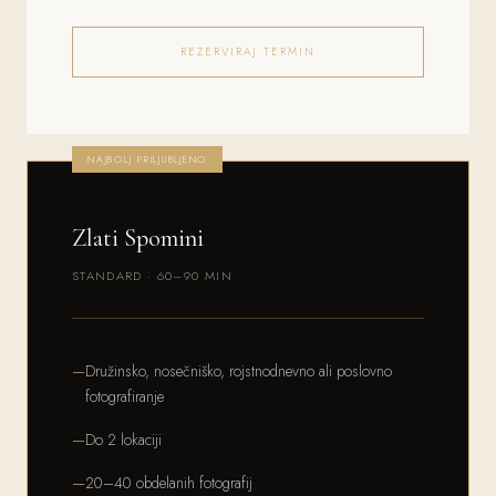
REZERVIRAJ TERMIN
NAJBOLJ PRILJUBLJENO
Zlati Spomini
STANDARD · 60–90 MIN
Družinsko, nosečniško, rojstnodnevno ali poslovno
fotografiranje
Do 2 lokaciji
20–40 obdelanih fotografij