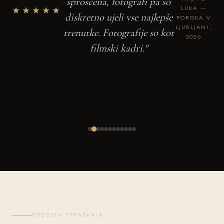
sproščena, fotografi pa so
★★★★★
LUKA —
diskretno ujeli vse najlepše
POROKA V
LJUBLJANI,
trenutke. Fotografije so kot
2026
filmski kadri."
POGOSTA VPRAŠANJA