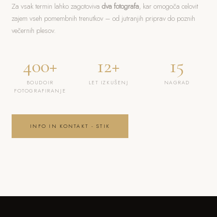
Za vsak termin lahko zagotoviva
dva fotografa
, kar omogoča celovit
zajem vseh pomembnih trenutkov – od jutranjih priprav do poznih
večernih plesov.
400+
12+
15
BOUDOIR
LET IZKUŠENJ
NAGRAD
FOTOGRAFIRANJE
INFO IN KONTAKT - STIK