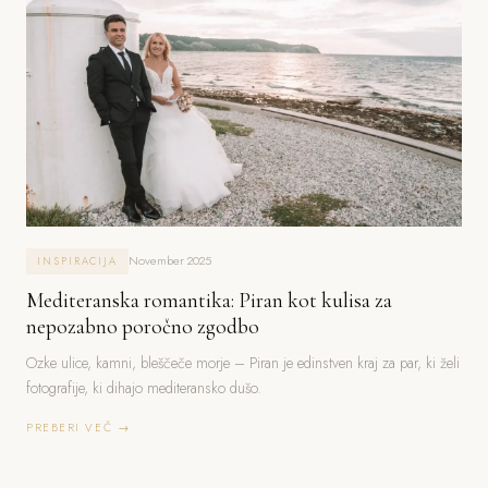
November 2025
INSPIRACIJA
Mediteranska romantika: Piran kot kulisa za
nepozabno poročno zgodbo
Ozke ulice, kamni, bleščeče morje – Piran je edinstven kraj za par, ki želi
fotografije, ki dihajo mediteransko dušo.
PREBERI VEČ →