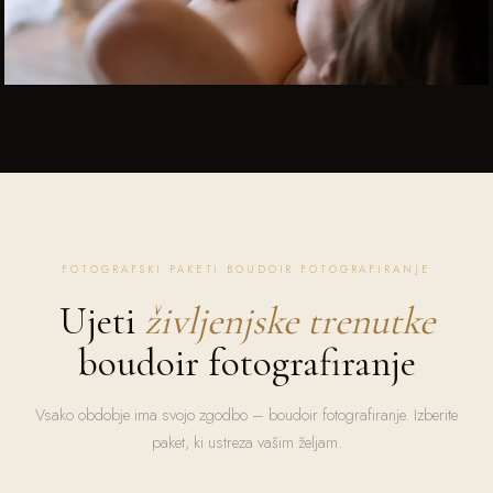
FOTOGRAFSKI PAKETI BOUDOIR FOTOGRAFIRANJE
Ujeti
življenjske trenutke
boudoir fotografiranje
Vsako obdobje ima svojo zgodbo – boudoir fotografiranje. Izberite
paket, ki ustreza vašim željam.