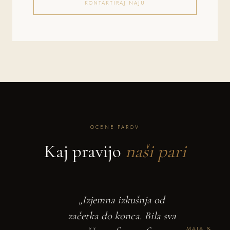
KONTAKTIRAJ NAJU
OCENE PAROV
Kaj pravijo
naši pari
„Izjemna izkušnja od
začetka do konca. Bila sva
MAJA &