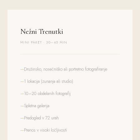
Nežni Trenutki
MINI PAKET · 30–45 MIN
Družinsko, nosečniško ali portretno fotografiranje
1 lokacija (zunanja ali studio)
10–20 obdelanih fotografij
Spletna galerija
Predogled v 72 urah
Prenos v visoki ločljivosti