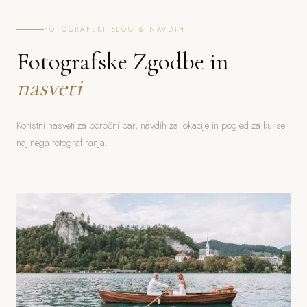
FOTOGRAFSKI BLOG & NAVDIH
Fotografske Zgodbe in
nasveti
Koristni nasveti za poročni par, navdih za lokacije in pogled za kulise
najinega fotografiranja.