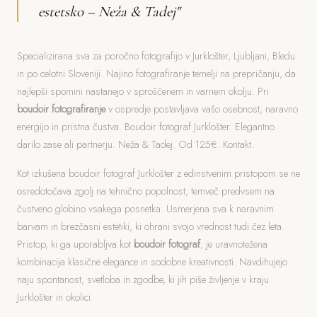
estetsko – Neža & Tadej"
Specializirana sva za poročno fotografijo v Jurklošter, Ljubljani, Bledu
in po celotni Sloveniji. Najino fotografiranje temelji na prepričanju, da
najlepši spomini nastanejo v sproščenem in varnem okolju. Pri
boudoir fotografiranje
v ospredje postavljava vašo osebnost, naravno
energijo in pristna čustva. Boudoir fotograf Jurklošter. Elegantno
darilo zase ali partnerju. Neža & Tadej. Od 125€. Kontakt.
Kot izkušena boudoir fotograf Jurklošter z edinstvenim pristopom se ne
osredotočava zgolj na tehnično popolnost, temveč predvsem na
čustveno globino vsakega posnetka. Usmerjena sva k naravnim
barvam in brezčasni estetiki, ki ohrani svojo vrednost tudi čez leta.
Pristop, ki ga uporabljva kot
boudoir fotograf
, je uravnotežena
kombinacija klasične elegance in sodobne kreativnosti. Navdihujejo
naju spontanost, svetloba in zgodbe, ki jih piše življenje v kraju
Jurklošter in okolici.