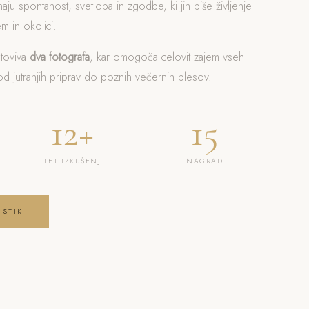
naju spontanost, svetloba in zgodbe, ki jih piše življenje
m in okolici.
otoviva
dva fotografa
, kar omogoča celovit zajem vseh
 jutranjih priprav do poznih večernih plesov.
12+
15
LET IZKUŠENJ
NAGRAD
 STIK