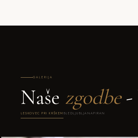
GALERIJA
Naše
zgodbe
- 
LESKOVEC PRI KRŠKEM
BLED
LJUBLJANA
PIRAN