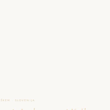
O NAJU
GALERIJA
PAKETI
FAQ
L
RŠKEM · SLOVENIJA