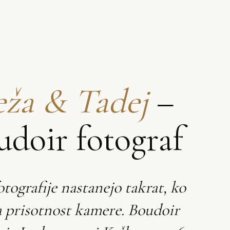
ža & Tadej
–
udoir fotograf
otografije nastanejo takrat, ko
a prisotnost kamere. Boudoir