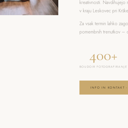
kreativnosti. Navdihujejo 
v kraju Leskovec pri Krške
Za vsak termin lahko zag
pomembnih trenutkov – od
400+
BOUDOIR FOTOGRAFIRANJE
INFO IN KONTAKT -