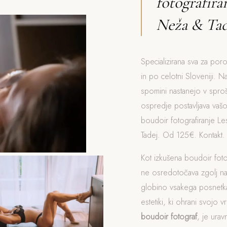
fotografira
Neža & Tad
Specializirana sva za por
in po celotni Sloveniji. Na
spomini nastanejo v spro
ospredje postavljava vaš
boudoir fotografiranje Le
Tadej. Od 125€. Kontakt.
Kot izkušena boudoir fot
ne osredotočava zgolj n
globino vsakega posnetka
estetiki, ki ohrani svojo v
boudoir fotograf
, je ura