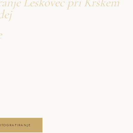
ranje Leskovec pri Krškem
dej
e
firanje Leskovec pri
nje Leskovec pri Krškem
istna čustva, brezčasne
ga dne . boudoir
OTOGRAFIRANJE