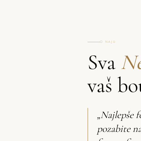
O NAJU
Sva
Ne
vaš bo
„Najlepše f
pozabite n