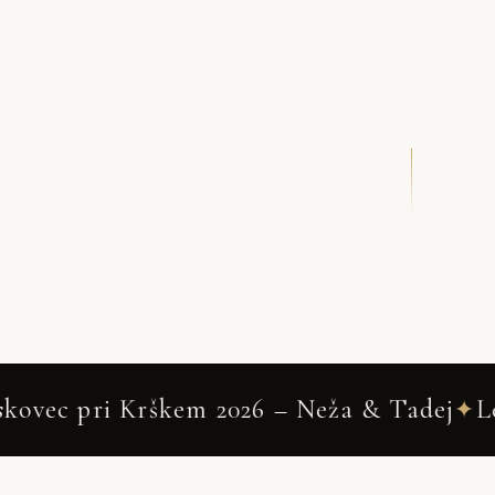
DRSNI NAVZDOL
2026 – Neža & Tadej
Leskovec pri Krškem
✦