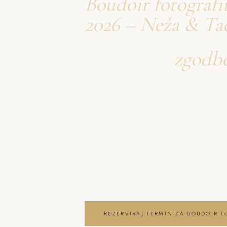
Boudoir fotografi
2026 – Neža & Ta
Ustvarjava
zgodb
o boudoir fotogra
Krškem
Neža & Tadej – Boudoir fotografira
2026 – Neža & Tadej, ki ujameva pr
trenutke in lepoto vašega posebne
fotografiranje Leskovec pri Krškem
REZERVIRAJ TERMIN ZA BOUDOIR F