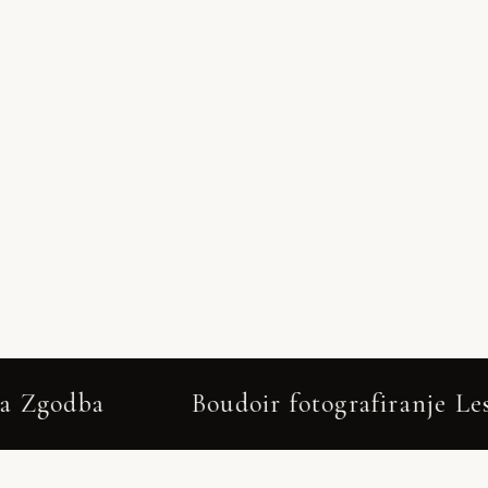
E GALERIJO
udoir fotografiranje Leskovec pri Krškem 