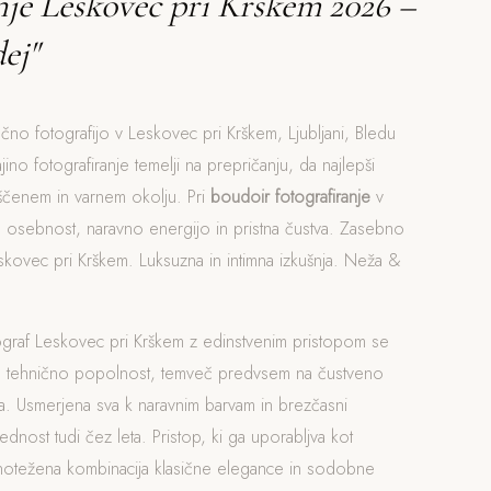
nje Leskovec pri Krškem 2026 –
ej"
očno fotografijo v Leskovec pri Krškem, Ljubljani, Bledu
jino fotografiranje temelji na prepričanju, da najlepši
ščenem in varnem okolju. Pri
boudoir fotografiranje
v
o osebnost, naravno energijo in pristna čustva. Zasebno
skovec pri Krškem. Luksuzna in intimna izkušnja. Neža &
ograf Leskovec pri Krškem z edinstvenim pristopom se
a tehnično popolnost, temveč predvsem na čustveno
. Usmerjena sva k naravnim barvam in brezčasni
rednost tudi čez leta. Pristop, ki ga uporabljva kot
vnotežena kombinacija klasične elegance in sodobne