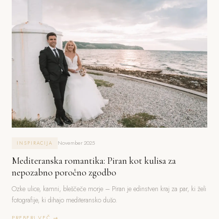
November 2025
INSPIRACIJA
Mediteranska romantika: Piran kot kulisa za
nepozabno poročno zgodbo
Ozke ulice, kamni, bleščeče morje – Piran je edinstven kraj za par, ki želi
fotografije, ki dihajo mediteransko dušo.
PREBERI VEČ →