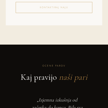
KONTAKTIRAJ NAJU
OCENE PAROV
Kaj pravijo
naši pari
„Izjemna izkušnja od
začetka do konca. Bila sva