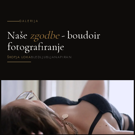
GALERIJA
Naše
zgodbe
- boudoir
fotografiranje
ŠKOFJA LOKA
BLED
LJUBLJANA
PIRAN