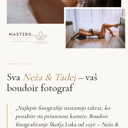
O NAJU
Sva
Neža & Tadej
– vaš
boudoir fotograf
„Najlepše fotografije nastanejo takrat, ko
pozabite na prisotnost kamere. Boudoir
fotografiranje Škofja Loka od 125€ – Neža &