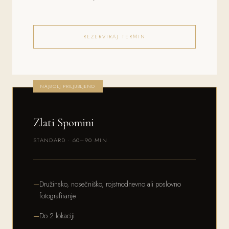
REZERVIRAJ TERMIN
NAJBOLJ PRILJUBLJENO
Zlati Spomini
STANDARD · 60–90 MIN
Družinsko, nosečniško, rojstnodnevno ali poslovno
fotografiranje
Do 2 lokaciji