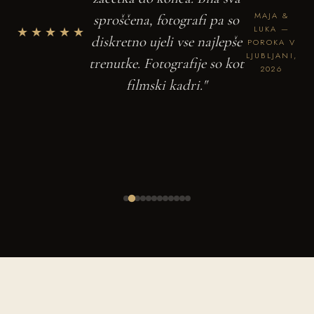
MAJA &
sproščena, fotografi pa so
★★★★★
LUKA —
diskretno ujeli vse najlepše
POROKA V
LJUBLJANI,
trenutke. Fotografije so kot
2026
filmski kadri."