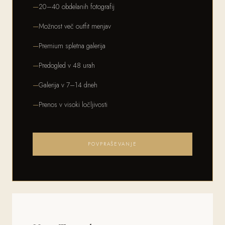
20–40 obdelanih fotografij
Možnost več outfit menjav
Premium spletna galerija
Predogled v 48 urah
Galerija v 7–14 dneh
Prenos v visoki ločljivosti
POVPRAŠEVANJE