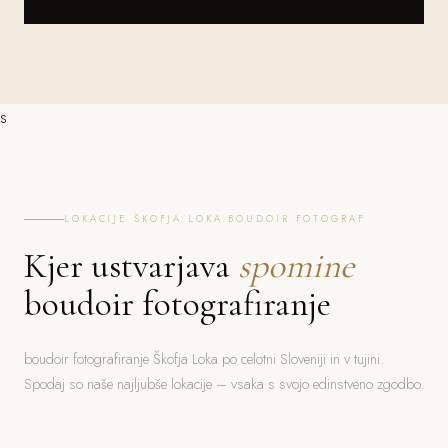
s
LOKACIJE ŠKOFJA LOKA BOUDOIR FOTOGRAF
Kjer ustvarjava
spomine
boudoir fotografiranje
boudoir fotografiranje Škofja Loka po celotni Sloveniji in v tujini.
Spodaj so naše najljubše lokacije – vsaka s svojo edinstveno zgodbo.