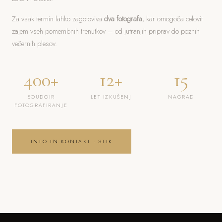
Za vsak termin lahko zagotoviva
dva fotografa
, kar omogoča celovit
zajem vseh pomembnih trenutkov – od jutranjih priprav do poznih
večernih plesov.
400+
12+
15
BOUDOIR
LET IZKUŠENJ
NAGRAD
FOTOGRAFIRANJE
INFO IN KONTAKT - STIK