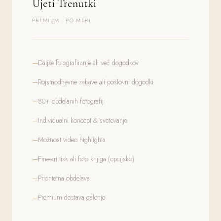
Ujeti Trenutki
PREMIUM · PO MERI
Daljše fotografiranje ali več dogodkov
Rojstnodnevne zabave ali poslovni dogodki
80+ obdelanih fotografij
Individualni koncept & svetovanje
Možnost video highlighta
Fine-art tisk ali foto knjiga (opcijsko)
Prioritetna obdelava
Premium dostava galerije