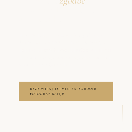
Ustvarjava
zgodbe
o boudoir fotografiranje
Škofja Loka
Neža & Tadej – Boudoir fotografiranje
Škofja Loka od 125€ – Neža & Tadej, ki
ujameva pristna čustva, brezčasne trenutke
in lepoto vašega posebnega dne . boudoir
fotografiranje Škofja Loka
REZERVIRAJ TERMIN ZA BOUDOIR
FOTOGRAFIRANJE
OGLEJ SI BOUDOIR
FOTOGRAFIRANJE GALERIJO