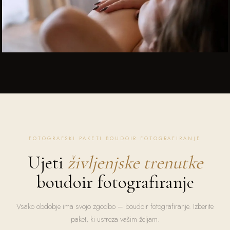
FOTOGRAFSKI PAKETI BOUDOIR FOTOGRAFIRANJE
Ujeti
življenjske trenutke
boudoir fotografiranje
Vsako obdobje ima svojo zgodbo – boudoir fotografiranje. Izberite
paket, ki ustreza vašim željam.