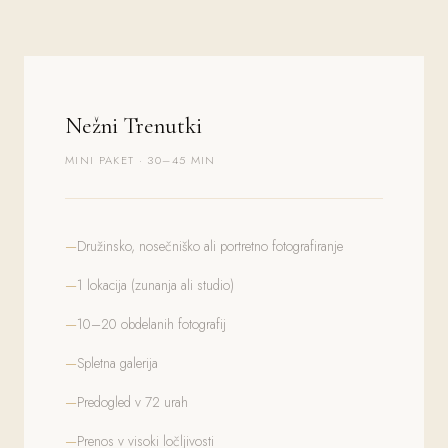
Nežni Trenutki
MINI PAKET · 30–45 MIN
Družinsko, nosečniško ali portretno fotografiranje
1 lokacija (zunanja ali studio)
10–20 obdelanih fotografij
Spletna galerija
Predogled v 72 urah
Prenos v visoki ločljivosti