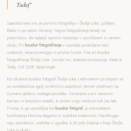
Tadej"
Specializirana sva za poročno fotografijo v Škofja Loka, Ljubljani,
Bledu in po celotni Sloveniji. Najino fotografiranje temelji na
prepričanju, da najlepši spomini nastanejo v sproščenem in varnem
okolju. Pri
boudoir fotografiranje
v ospredje postavljava vašo
osebnost, naravno energijo in pristna čustva. Fine art boudoir
fotografiranje Škofja Loka. Umirjen ton, estetska kompozicija. Neža &
Tadej. Od 125€. Rezervirajte.
Kot izkušena boudoir fotograf Škofja Loka z edinstvenim pristopom se
ne osredotočava zgolj na tehnično popolnost, temveč predvsem na
čustveno globino vsakega posnetka. Usmerjena sva k naravnim
barvam in brezčasni estetiki, ki ohrani svojo vrednost tudi čez leta.
Pristop, ki ga uporabljva kot
boudoir fotograf
, je uravnotežena
kombinacija klasične elegance in sodobne kreativnosti. Navdihujejo
naju spontanost, svetloba in zgodbe, ki jih piše življenje v kraju Škofja
Loka in okolici.