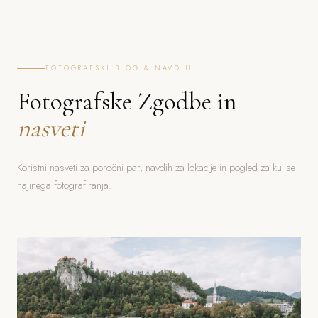
FOTOGRAFSKI BLOG & NAVDIH
Fotografske Zgodbe in
nasveti
Koristni nasveti za poročni par, navdih za lokacije in pogled za kulise
najinega fotografiranja.