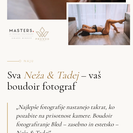
O NAJU
Sva
Neža & Tadej
– vaš
boudoir fotograf
„Najlepše fotografije nastanejo takrat, ko
pozabite na prisotnost kamere. Boudoir
fotografiranje Bled – zasebno in estetsko –
Neža & Tadej"