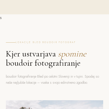
s
LOKACIJE BLED BOUDOIR FOTOGRAF
Kjer ustvarjava
spomine
boudoir fotografiranje
boudoir fotografiranje Bled po celotni Sloveniji in v tujini. Spodaj so
naše najljubše lokacije – vsaka s svojo edinstveno zgodbo.