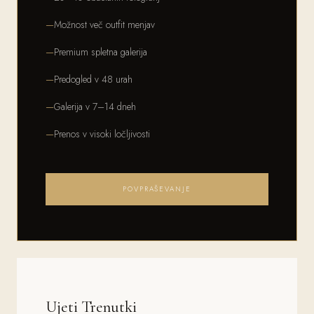
Možnost več outfit menjav
Premium spletna galerija
Predogled v 48 urah
Galerija v 7–14 dneh
Prenos v visoki ločljivosti
POVPRAŠEVANJE
Ujeti Trenutki