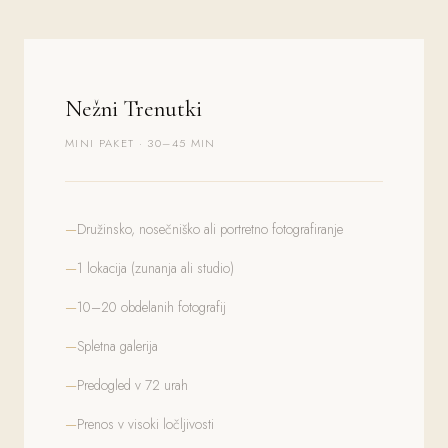
Nežni Trenutki
MINI PAKET · 30–45 MIN
Družinsko, nosečniško ali portretno fotografiranje
1 lokacija (zunanja ali studio)
10–20 obdelanih fotografij
Spletna galerija
Predogled v 72 urah
Prenos v visoki ločljivosti