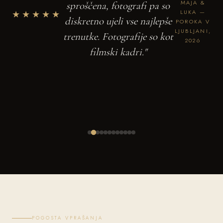
MAJA &
sproščena, fotografi pa so
★★★★★
LUKA —
diskretno ujeli vse najlepše
POROKA V
LJUBLJANI,
trenutke. Fotografije so kot
2026
filmski kadri."
POGOSTA VPRAŠANJA