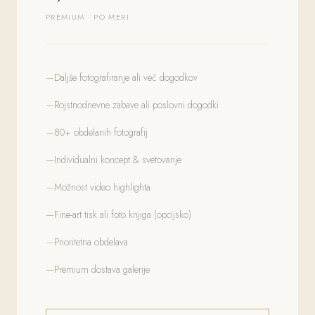
PREMIUM · PO MERI
Daljše fotografiranje ali več dogodkov
Rojstnodnevne zabave ali poslovni dogodki
80+ obdelanih fotografij
Individualni koncept & svetovanje
Možnost video highlighta
Fine-art tisk ali foto knjiga (opcijsko)
Prioritetna obdelava
Premium dostava galerije