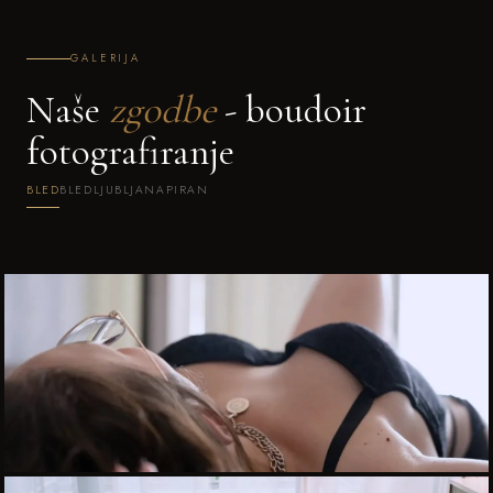
GALERIJA
Naše
zgodbe
- boudoir
fotografiranje
BLED
BLED
LJUBLJANA
PIRAN