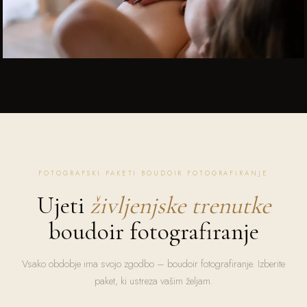
FOTOGRAFSKI PAKETI BOUDOIR FOTOGRAFIRANJE
Ujeti
življenjske trenutke
boudoir fotografiranje
Vsako obdobje ima svojo zgodbo – boudoir fotografiranje. Izberite
paket, ki ustreza vašim željam.