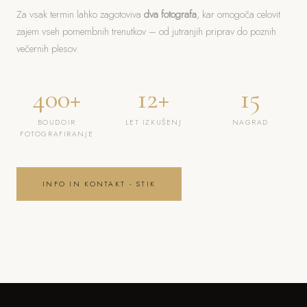
Za vsak termin lahko zagotoviva
dva fotografa
, kar omogoča celovit
zajem vseh pomembnih trenutkov – od jutranjih priprav do poznih
večernih plesov.
400+
12+
15
BOUDOIR
LET IZKUŠENJ
NAGRAD
FOTOGRAFIRANJE
INFO IN KONTAKT - STIK