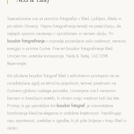
Specializirana sva za poročno fotografijo v Bled, Ljubljani, Bledu in
po celotni Sloveniji. Najino fotografiranje temelji na prepričanju, da
najlepši spomini nastanejo v sproščenem in varnem okolju. Pri
boudoir fotografiranje
v ospredje postavljava vašo osebnost, naravno
energijo in pristna čustva. Fine art boudoir fotografiranje Bled.
Umirjen ton, estetska kompozicija. Neža & Tadej. Od 125€.
Rezervirajte.
Kot izkušena boudoir fotograf Bled z edinstvenim pristopom se ne
osredotočava zgolj na tehnično popolnost, temveč predvsem na
čustveno globino vsakega posnetka. Usmerjena sva k naravnim
barvam in brezčasni estetiki, ki ohrani svojo vrednost tudi čez leta.
Pristop, ki ga uporabljva kot
boudoir fotograf
, je uravnotežena
kombinacija klasične elegance in sodobne kreativnosti. Navdihujejo
naju spontanost, svetloba in zgodbe, ki jih piše življenje v kraju Bled in
okolici.