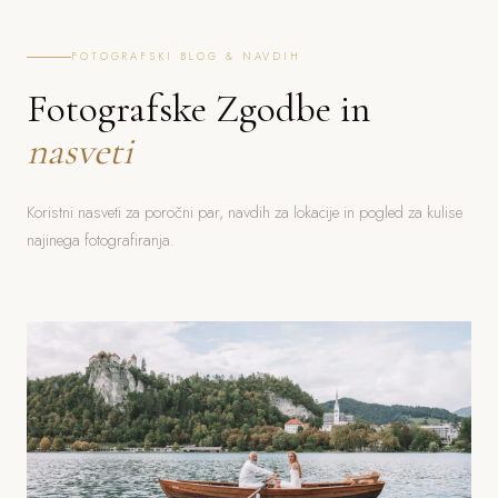
FOTOGRAFSKI BLOG & NAVDIH
Fotografske Zgodbe in
nasveti
Koristni nasveti za poročni par, navdih za lokacije in pogled za kulise
najinega fotografiranja.