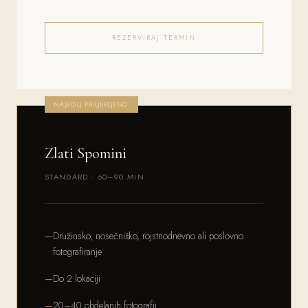
REZERVIRAJ TERMIN
NAJBOLJ PRILJUBLJENO
Zlati Spomini
STANDARD · 60–90 MIN
Družinsko, nosečniško, rojstnodnevno ali poslovno
fotografiranje
Do 2 lokaciji
20–40 obdelanih fotografij