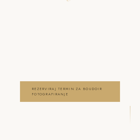
o boudoir fotografiranje
Bled
Neža & Tadej – Boudoir fotografiranje
Bled – zasebno in estetsko – Neža &
Tadej, ki ujameva pristna čustva, brezčasne
trenutke in lepoto vašega posebnega dne .
boudoir fotografiranje Bled
REZERVIRAJ TERMIN ZA BOUDOIR
FOTOGRAFIRANJE
OGLEJ SI BOUDOIR
FOTOGRAFIRANJE GALERIJO