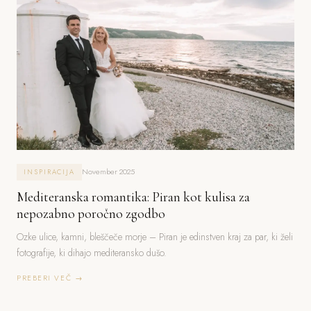
November 2025
INSPIRACIJA
Mediteranska romantika: Piran kot kulisa za
nepozabno poročno zgodbo
Ozke ulice, kamni, bleščeče morje – Piran je edinstven kraj za par, ki želi
fotografije, ki dihajo mediteransko dušo.
PREBERI VEČ →