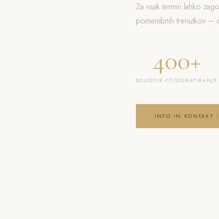
Za vsak termin lahko zag
pomembnih trenutkov – od
400+
BOUDOIR FOTOGRAFIRANJE
INFO IN KONTAKT -