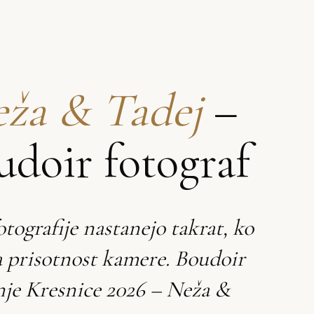
ža & Tadej
–
udoir fotograf
otografije nastanejo takrat, ko
a prisotnost kamere. Boudoir
nje Kresnice 2026 – Neža &