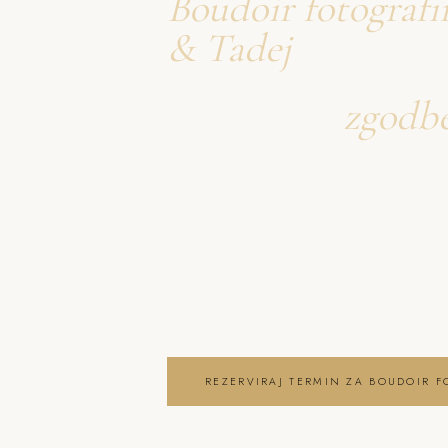
Boudoir fotografi
& Tadej
Ustvarjava
zgodb
o boudoir fotogra
Neža & Tadej – Boudoir fotografir
Neža & Tadej, ki ujameva pristna ču
in lepoto vašega posebnega dne . 
Kresnice
REZERVIRAJ TERMIN ZA BOUDOIR F
OGLEJ SI BOUDOIR FOTOGRAFIRANJ