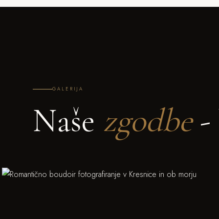
GALERIJA
Naše
zgodbe
- 