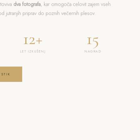
otoviva
dva fotografa
, kar omogoča celovit zajem vseh
 jutranjih priprav do poznih večernih plesov.
12+
15
LET IZKUŠENJ
NAGRAD
 STIK