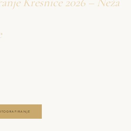
ranje Kresnice 2026 – Neža
e
firanje Kresnice
anje Kresnice 2026 –
stva, brezčasne trenutke
boudoir fotografiranje
OTOGRAFIRANJE
E GALERIJO