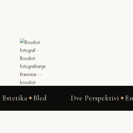
Bled
Dve Perspektivi
Ena Zgodba
✦
✦