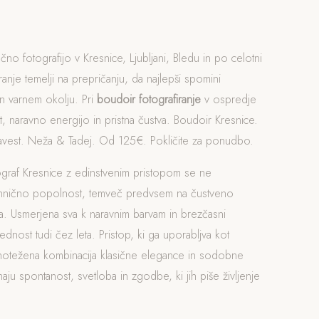
čno fotografijo v Kresnice, Ljubljani, Bledu in po celotni
iranje temelji na prepričanju, da najlepši spomini
n varnem okolju. Pri
boudoir fotografiranje
v ospredje
, naravno energijo in pristna čustva. Boudoir Kresnice.
zavest. Neža & Tadej. Od 125€. Pokličite za ponudbo.
ograf Kresnice z edinstvenim pristopom se ne
ehnično popolnost, temveč predvsem na čustveno
. Usmerjena sva k naravnim barvam in brezčasni
rednost tudi čez leta. Pristop, ki ga uporabljva kot
vnotežena kombinacija klasične elegance in sodobne
naju spontanost, svetloba in zgodbe, ki jih piše življenje
.