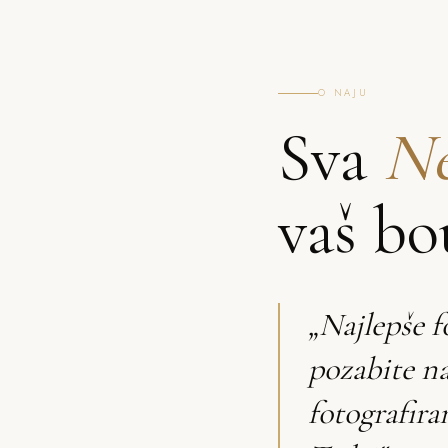
O NAJU
Sva
Ne
vaš bo
„Najlepše f
pozabite n
fotografira