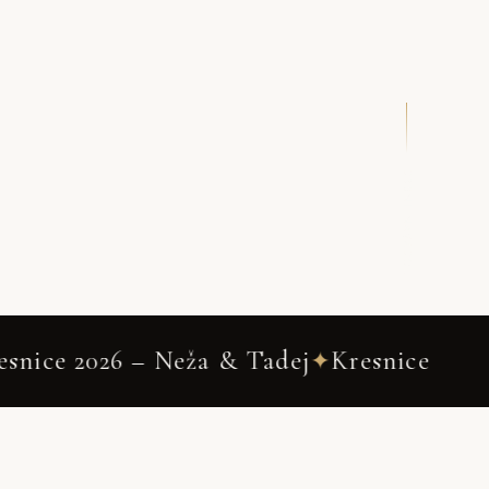
DRSNI NAVZDOL
26 – Neža & Tadej
Kresnice
Weddin
✦