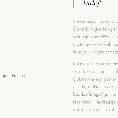
Tadej"
Specializirana sva za poro
Sloveniji. Najino fotograf
nastanejo v sproščenem i
postavljava vašo osebnost
Izkušnja, ki dvigne samo
Kot izkušena boudoir fot
osredotočava zgolj na t
globino vsakega posnetka
estetiki, ki ohrani svojo v
boudoir fotograf
, je ura
kreativnosti. Navdihujejo 
v kraju Kresnice in okolici