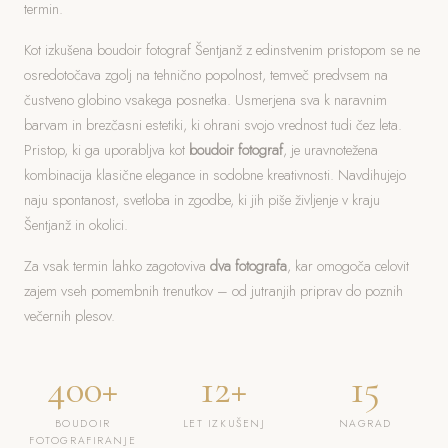
termin.
Kot izkušena boudoir fotograf Šentjanž z edinstvenim pristopom se ne
osredotočava zgolj na tehnično popolnost, temveč predvsem na
čustveno globino vsakega posnetka. Usmerjena sva k naravnim
barvam in brezčasni estetiki, ki ohrani svojo vrednost tudi čez leta.
Pristop, ki ga uporabljva kot
boudoir fotograf
, je uravnotežena
kombinacija klasične elegance in sodobne kreativnosti. Navdihujejo
naju spontanost, svetloba in zgodbe, ki jih piše življenje v kraju
Šentjanž in okolici.
Za vsak termin lahko zagotoviva
dva fotografa
, kar omogoča celovit
zajem vseh pomembnih trenutkov – od jutranjih priprav do poznih
večernih plesov.
400+
12+
15
BOUDOIR
LET IZKUŠENJ
NAGRAD
FOTOGRAFIRANJE