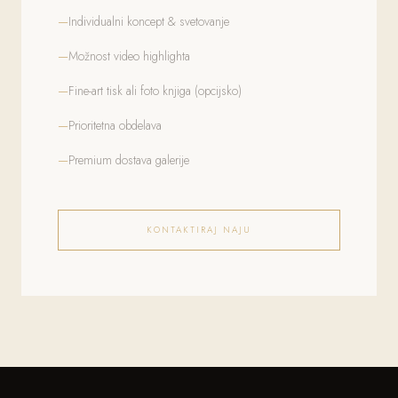
Individualni koncept & svetovanje
Možnost video highlighta
Fine-art tisk ali foto knjiga (opcijsko)
Prioritetna obdelava
Premium dostava galerije
KONTAKTIRAJ NAJU