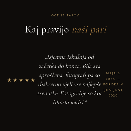
OCENE PAROV
Kaj pravijo
naši pari
„Izjemna izkušnja od
začetka do konca. Bila sva
MAJA &
sproščena, fotografi pa so
★★★★★
LUKA —
diskretno ujeli vse najlepše
POROKA V
LJUBLJANI,
trenutke. Fotografije so kot
2026
filmski kadri."