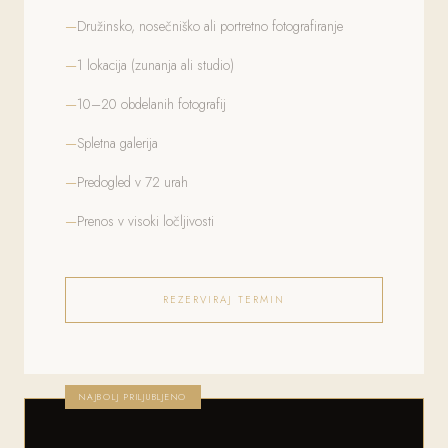
Družinsko, nosečniško ali portretno fotografiranje
1 lokacija (zunanja ali studio)
10–20 obdelanih fotografij
Spletna galerija
Predogled v 72 urah
Prenos v visoki ločljivosti
REZERVIRAJ TERMIN
NAJBOLJ PRILJUBLJENO