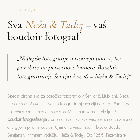
O NAJU
Sva
Neža & Tadej
– vaš
boudoir fotograf
„Najlepše fotografije nastanejo takrat, ko
pozabite na prisotnost kamere. Boudoir
fotografiranje Šentjanž 2026 – Neža & Tadej"
Specializirana sva za poročno fotografijo v Šentjanž, Ljubljani, Bledu
in po celotni Sloveniji. Najino fotografiranje temelji na prepričanju, da
najlepši spomini nastanejo v sproščenem in varnem okolju. Pri
boudoir fotografiranje
v ospredje postavljava vašo osebnost, naravno
energijo in pristna čustva. Ujamemo vašo moč in lepoto. Boudoir
Šentjanž v intimnem vzdušju. Neža & Tadej. Od 125€. Rezervirajte