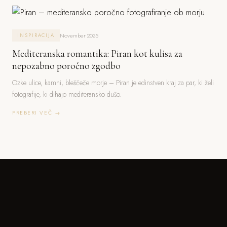
November 2025
INSPIRACIJA
Mediteranska romantika: Piran kot kulisa za
nepozabno poročno zgodbo
Ozke ulice, kamni, bleščeče morje – Piran je edinstven kraj za par, ki želi
fotografije, ki dihajo mediteransko dušo.
PREBERI VEČ →