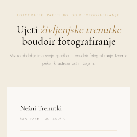
FOTOGRAFSKI PAKETI BOUDOIR FOTOGRAFIRANJE
Ujeti
življenjske trenutke
boudoir fotografiranje
Vsako obdobje ima svojo zgodbo – boudoir fotografiranje. Izberite
paket, ki ustreza vašim željam.
Nežni Trenutki
MINI PAKET · 30–45 MIN