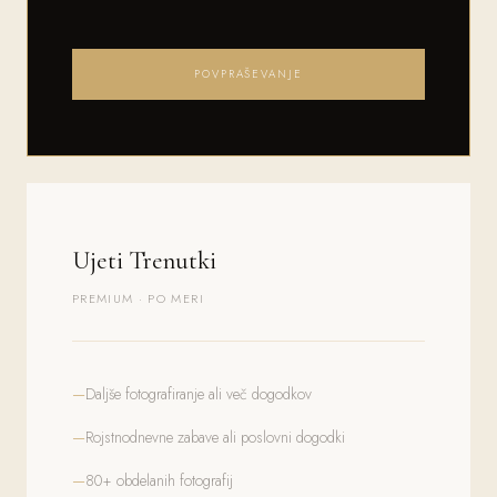
POVPRAŠEVANJE
Ujeti Trenutki
PREMIUM · PO MERI
Daljše fotografiranje ali več dogodkov
Rojstnodnevne zabave ali poslovni dogodki
80+ obdelanih fotografij