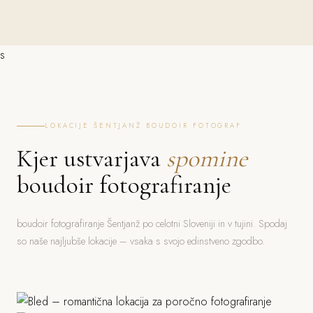
s
LOKACIJE ŠENTJANŽ BOUDOIR FOTOGRAF
Kjer ustvarjava
spomine
boudoir fotografiranje
boudoir fotografiranje Šentjanž po celotni Sloveniji in v tujini. Spodaj
so naše najljubše lokacije – vsaka s svojo edinstveno zgodbo.
Bled
Ljubljana
Jezero, grad, gorski ozadje
Piran
Grad, stara mesta, parki