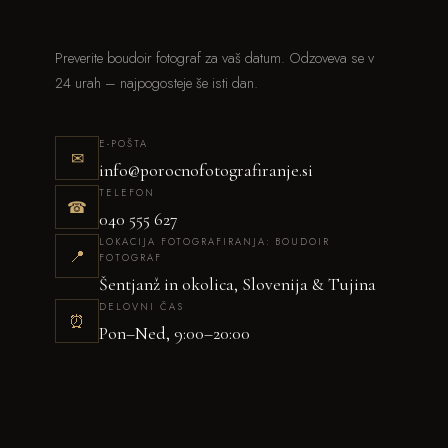
Preverite boudoir fotograf za vaš datum. Odzoveva se v
24 urah – najpogosteje še isti dan.
E-POŠTA
✉
info@porocnofotografiranje.si
TELEFON
☎
040 555 627
LOKACIJA FOTOGRAFIRANJA: BOUDOIR
📍
FOTOGRAF
Šentjanž in okolica, Slovenija & Tujina
DELOVNI ČAS
⏰
Pon–Ned, 9:00–20:00