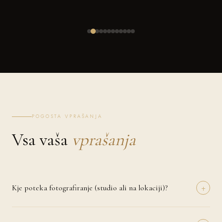
POGOSTA VPRAŠANJA
Vsa vaša
vprašanja
+
Kje poteka fotografiranje (studio ali na lokaciji)?
Fotografiranje lahko izvedemo v naravi (Šentjanž), pri vas doma ali na
izbrani lokaciji, ki ima za vas poseben pomen. Pri nosečniških in