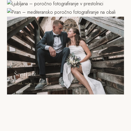
Morje, mediteranska arhitektura
Šentjanž
Grad, reka, romantika