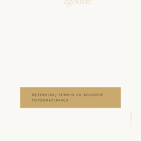
Ustvarjava
zgodbe
o boudoir fotografiranje
Šentjanž
Neža & Tadej – Boudoir fotografiranje
Šentjanž 2026 – Neža & Tadej, ki ujameva
pristna čustva, brezčasne trenutke in
lepoto vašega posebnega dne . boudoir
fotografiranje Šentjanž
REZERVIRAJ TERMIN ZA BOUDOIR
FOTOGRAFIRANJE
OGLEJ SI BOUDOIR
FOTOGRAFIRANJE GALERIJO