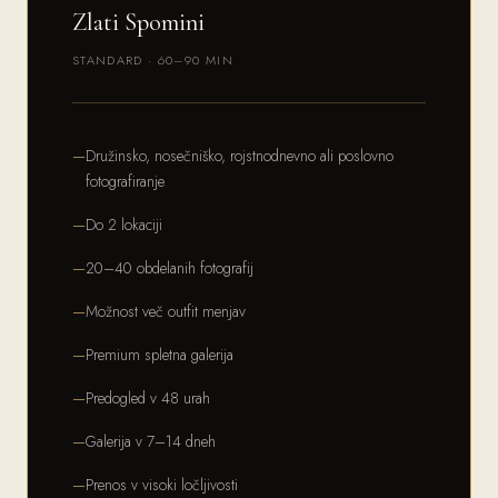
Zlati Spomini
STANDARD · 60–90 MIN
Družinsko, nosečniško, rojstnodnevno ali poslovno
fotografiranje
Do 2 lokaciji
20–40 obdelanih fotografij
Možnost več outfit menjav
Premium spletna galerija
Predogled v 48 urah
Galerija v 7–14 dneh
Prenos v visoki ločljivosti