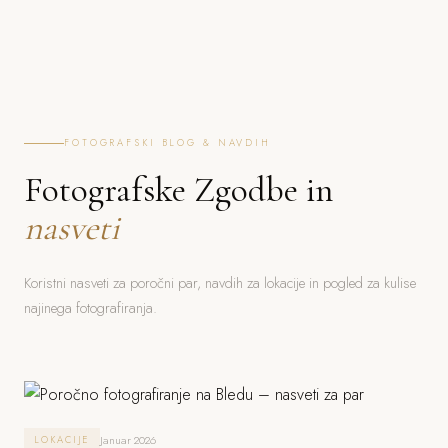
FOTOGRAFSKI BLOG & NAVDIH
Fotografske Zgodbe in
nasveti
Koristni nasveti za poročni par, navdih za lokacije in pogled za kulise
najinega fotografiranja.
Januar 2026
LOKACIJE