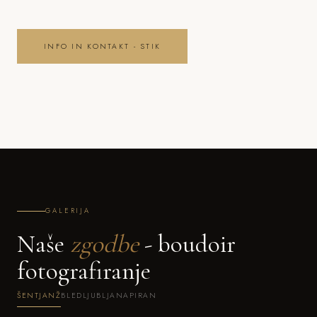
INFO IN KONTAKT - STIK
GALERIJA
Naše
zgodbe
- boudoir
fotografiranje
ŠENTJANŽ
BLED
LJUBLJANA
PIRAN