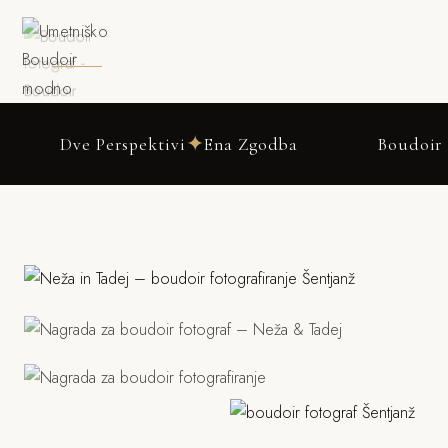
DRSNI NAVZDOL
✦
e Perspektivi
Ena Zgodba
Boudoir fotografir