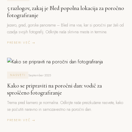
5 razlogov, zakaj je Bled popolna lokacija za poročno
fotografiranje
Jezero, grad, gorske panorame – Bled ima vse, kar si poročni par želi od
ozadja svojih fotografij. Odkrijte naša skrivna mesta in termine.
PREBERI VEČ →
September 2025
NASVETI
Kako se pripraviti na poročni dan: vodič za
sproščeno fotografiranje
Trema pred kamero je normalna. Odkrijte naše preizkušene nasvete, kako
se počutiti naravno in samozavestno na poročni dan.
PREBERI VEČ →