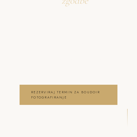
Ustvarjava
zgodbe
o boudoir fotografiranje
Slovenske Konjice
Neža & Tadej – Boudoir fotograf
Slovenske Konjice – Neža & Tadej, ki
ujameva pristna čustva, brezčasne trenutke
in lepoto vašega posebnega dne . boudoir
fotografiranje Slovenske Konjice
REZERVIRAJ TERMIN ZA BOUDOIR
FOTOGRAFIRANJE
OGLEJ SI BOUDOIR
FOTOGRAFIRANJE GALERIJO