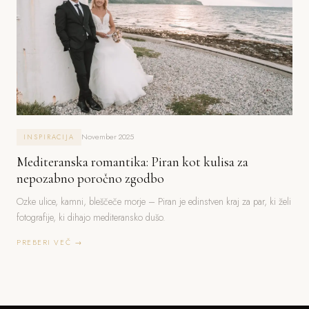
November 2025
INSPIRACIJA
Mediteranska romantika: Piran kot kulisa za
nepozabno poročno zgodbo
Ozke ulice, kamni, bleščeče morje – Piran je edinstven kraj za par, ki želi
fotografije, ki dihajo mediteransko dušo.
PREBERI VEČ →