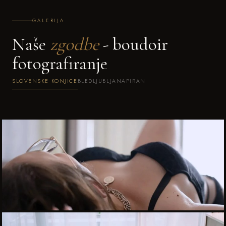
GALERIJA
Naše
zgodbe
- boudoir
fotografiranje
SLOVENSKE KONJICE
BLED
LJUBLJANA
PIRAN