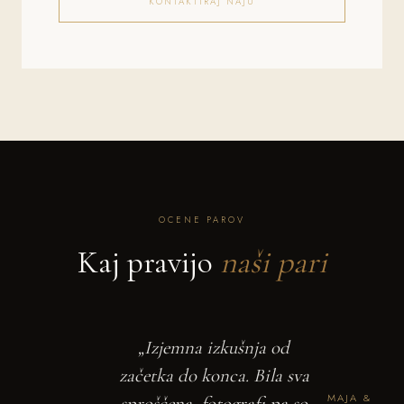
KONTAKTIRAJ NAJU
OCENE PAROV
Kaj pravijo
naši pari
„Izjemna izkušnja od
začetka do konca. Bila sva
MAJA &
sproščena, fotografi pa so