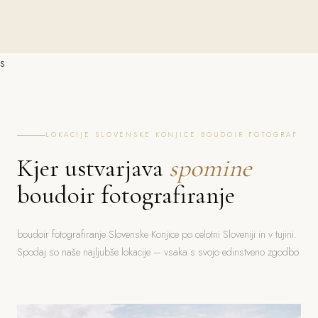
s
LOKACIJE SLOVENSKE KONJICE BOUDOIR FOTOGRAF
Kjer ustvarjava
spomine
boudoir fotografiranje
boudoir fotografiranje Slovenske Konjice po celotni Sloveniji in v tujini.
Spodaj so naše najljubše lokacije – vsaka s svojo edinstveno zgodbo.