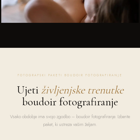
FOTOGRAFSKI PAKETI BOUDOIR FOTOGRAFIRANJE
Ujeti
življenjske trenutke
boudoir fotografiranje
Vsako obdobje ima svojo zgodbo – boudoir fotografiranje. Izberite
paket, ki ustreza vašim željam.