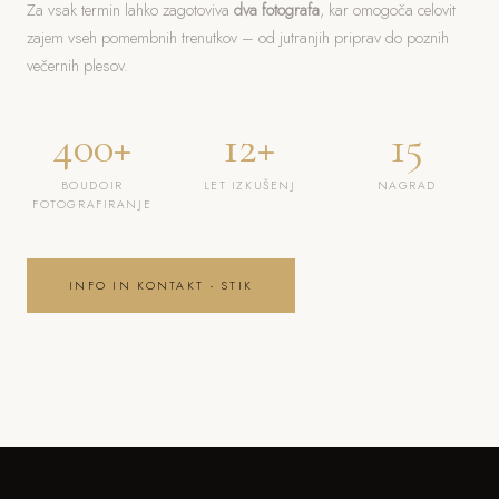
Za vsak termin lahko zagotoviva
dva fotografa
, kar omogoča celovit
zajem vseh pomembnih trenutkov – od jutranjih priprav do poznih
večernih plesov.
400+
12+
15
BOUDOIR
LET IZKUŠENJ
NAGRAD
FOTOGRAFIRANJE
INFO IN KONTAKT - STIK