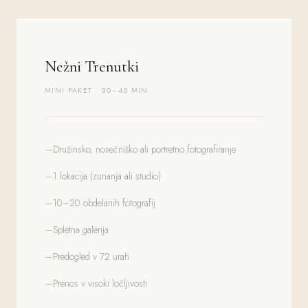
Nežni Trenutki
MINI PAKET · 30–45 MIN
Družinsko, nosečniško ali portretno fotografiranje
1 lokacija (zunanja ali studio)
10–20 obdelanih fotografij
Spletna galerija
Predogled v 72 urah
Prenos v visoki ločljivosti