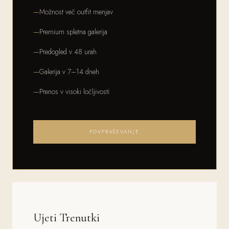
Možnost več outfit menjav
Premium spletna galerija
Predogled v 48 urah
Galerija v 7–14 dneh
Prenos v visoki ločljivosti
POVPRAŠEVANJE
Ujeti Trenutki