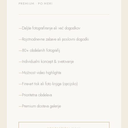
PREMIUM · PO MERI
Daljše fotografiranje ali več dogodkov
Rojstnodnevne zabave ali poslovni dogodki
80+ obdelanih fotografij
Individualni koncept & svetovanje
Možnost video highlighta
Fine-art tisk ali foto knjiga (opcijsko)
Prioritetna obdelava
Premium dostava galerije