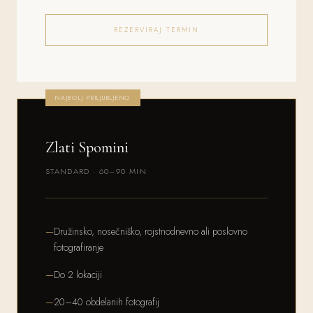
REZERVIRAJ TERMIN
NAJBOLJ PRILJUBLJENO
Zlati Spomini
STANDARD · 60–90 MIN
Družinsko, nosečniško, rojstnodnevno ali poslovno
fotografiranje
Do 2 lokaciji
20–40 obdelanih fotografij