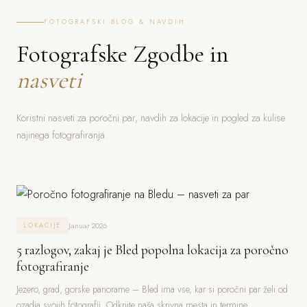
FOTOGRAFSKI BLOG & NAVDIH
Fotografske Zgodbe in
nasveti
Koristni nasveti za poročni par, navdih za lokacije in pogled za kulise
najinega fotografiranja.
Januar 2026
LOKACIJE
5 razlogov, zakaj je Bled popolna lokacija za poročno
fotografiranje
Jezero, grad, gorske panorame – Bled ima vse, kar si poročni par želi od
ozadja svojih fotografij. Odkrijte naša skrivna mesta in termine.