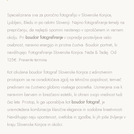
Specializirana sva za poročno fotografijo v Slovenske Konjice,
Ljubljani, Bledu in po celotni Sloveniji. Najino fotografiranje temelji na
prepričanju, da najlepši spomini nastanejo v sproščenem in varnem
okolju. Pri
boudoir fotografiranje
v ospredje postavljava vašo
osebnost, naravno energijo in pristna čustva. Boudoir portreti, ki
navdihujejo. Fotografiranje Slovenske Konjice. Neža & Tadej. Od
125€. Preverite termine.
Kot izkušena boudoir fotograf Slovenske Konjice z edinstvenim
pristopom se ne osredotočava zgolj na tehnično popolnost, temveč
predvsem na čustveno globino vsakega posnetka. Usmerjena sva k
naravnim barvam in brezčasni estetiki, ki ohrani svojo vrednost tudi
čez leta. Pristop, ki ga uporabljva kot
boudoir fotograf
, je
uravnotežena kombinacija klasične elegance in sodobne kreativnosti.
Navdihujejo naju spontanost, svetloba in zgodbe, ki jih piše življenje v
kraju Slovenske Konjice in okolici.