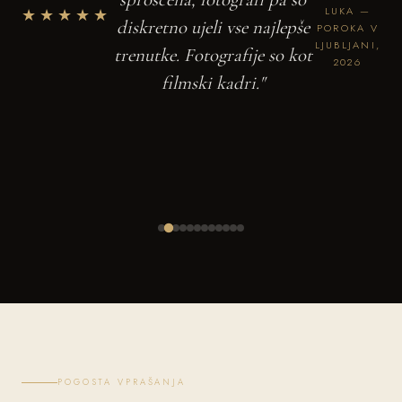
★★★★★
LUKA —
diskretno ujeli vse najlepše
POROKA V
LJUBLJANI,
trenutke. Fotografije so kot
2026
filmski kadri."
POGOSTA VPRAŠANJA