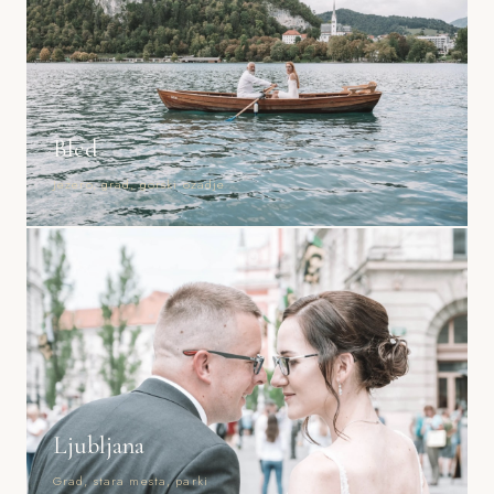
Bled
Jezero, grad, gorski ozadje
Ljubljana
Grad, stara mesta, parki