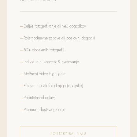
Daljše fotografiranje ali več dogodkov
Rojstnodnevne zabave ali poslovni dogodki
80+ obdelanih fotografij
Individualni koncept & svetovanje
Možnost video highlighta
Fine-art tisk ali foto knjiga (opcijsko)
Prioritetna obdelava
Premium dostava galerije
KONTAKTIRAJ NAJU