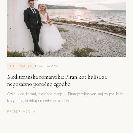
November 2025
INSPIRACIJA
Mediteranska romantika: Piran kot kulisa za
nepozabno poročno zgodbo
Ozke ulice, kamni, bleščeče morje – Piran je edinstven kraj za par, ki želi
fotografije, ki dihajo mediteransko dušo.
PREBERI VEČ →