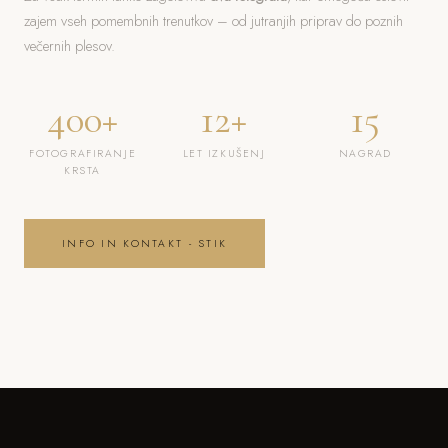
zajem vseh pomembnih trenutkov – od jutranjih priprav do poznih
večernih plesov.
400+
12+
15
FOTOGRAFIRANJE
LET IZKUŠENJ
NAGRAD
KRSTA
INFO IN KONTAKT - STIK