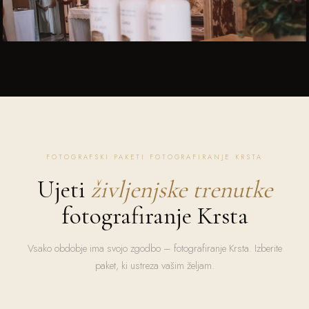
FOTOGRAFSKI PAKETI FOTOGRAFIRANJE KRSTA
Ujeti
življenjske trenutke
fotografiranje Krsta
Vsako obdobje ima svojo zgodbo – fotografiranje Krsta. Izberite
paket, ki ustreza vašim željam.