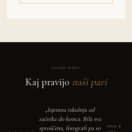
OCENE PAROV
Kaj pravijo
naši pari
„Ko sva dobila galerijo, sva
„Izjemna izkušnja od
jokala od sreče. Fotografije so
začetka do konca. Bila sva
SARA &
ROK —
MAJA &
sproščena, fotografi pa so
brezčasne, elegantne in
★★★★★
POROKA
LUKA —