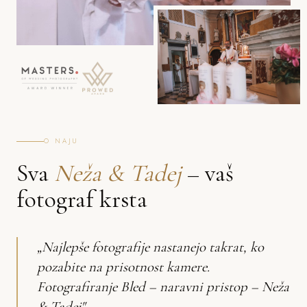
O NAJU
Sva
Neža & Tadej
– vaš
fotograf krsta
„Najlepše fotografije nastanejo takrat, ko
pozabite na prisotnost kamere.
Fotografiranje Bled – naravni pristop – Neža
& Tadej"