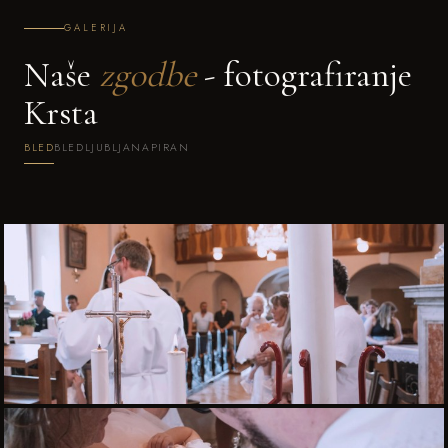
GALERIJA
Naše
zgodbe
- fotografiranje
Krsta
BLED
BLED
LJUBLJANA
PIRAN