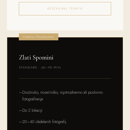
REZERVIRAJ TERMIN
NAJBOLJ PRILJUBLJENO
Zlati Spomini
STANDARD · 60–90 MIN
Družinsko, nosečniško, rojstnodnevno ali poslovno
fotografiranje
Do 2 lokaciji
20–40 obdelanih fotografij