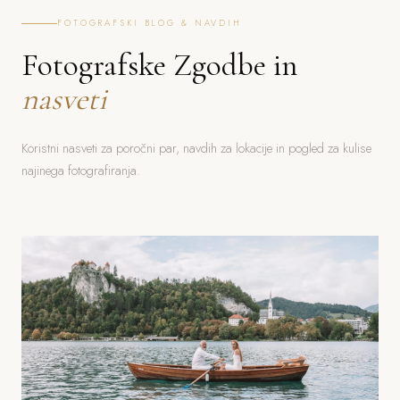
FOTOGRAFSKI BLOG & NAVDIH
Fotografske Zgodbe in
nasveti
Koristni nasveti za poročni par, navdih za lokacije in pogled za kulise
najinega fotografiranja.