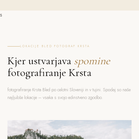
s
LOKACIJE BLED FOTOGRAF KRSTA
Kjer ustvarjava
spomine
fotografiranje Krsta
fotografiranje Krsta Bled po celotni Sloveniji in v tujini. Spodaj so naše
najljubše lokacije – vsaka s svojo edinstveno zgodbo.