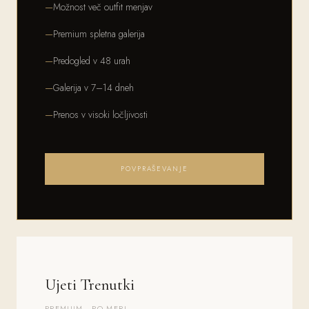
Možnost več outfit menjav
Premium spletna galerija
Predogled v 48 urah
Galerija v 7–14 dneh
Prenos v visoki ločljivosti
POVPRAŠEVANJE
Ujeti Trenutki
PREMIUM · PO MERI