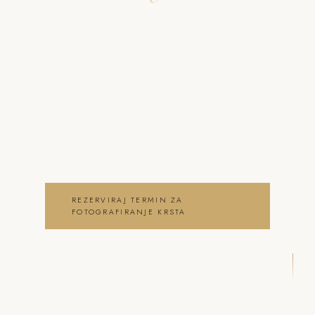
o fotografiranje Krsta
Bled
Neža & Tadej – Fotografiranje Bled –
naravni pristop – Neža & Tadej, ki
ujameva pristna čustva, brezčasne trenutke
in lepoto vašega posebnega dne .
fotografiranje Krsta Bled
REZERVIRAJ TERMIN ZA
FOTOGRAFIRANJE KRSTA
OGLEJ SI FOTOGRAFIRANJE KRSTA
GALERIJO