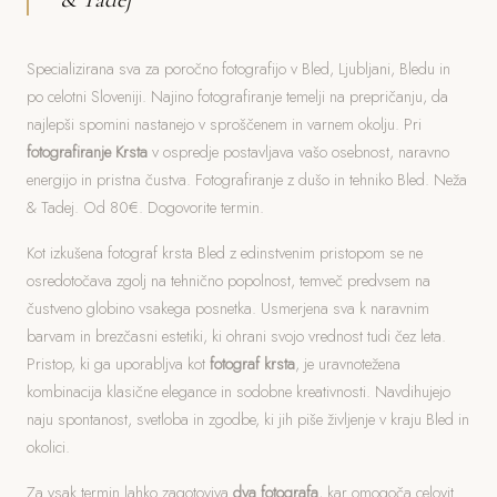
Specializirana sva za poročno fotografijo v Bled, Ljubljani, Bledu in
po celotni Sloveniji. Najino fotografiranje temelji na prepričanju, da
najlepši spomini nastanejo v sproščenem in varnem okolju. Pri
fotografiranje Krsta
v ospredje postavljava vašo osebnost, naravno
energijo in pristna čustva. Fotografiranje z dušo in tehniko Bled. Neža
& Tadej. Od 80€. Dogovorite termin.
Kot izkušena fotograf krsta Bled z edinstvenim pristopom se ne
osredotočava zgolj na tehnično popolnost, temveč predvsem na
čustveno globino vsakega posnetka. Usmerjena sva k naravnim
barvam in brezčasni estetiki, ki ohrani svojo vrednost tudi čez leta.
Pristop, ki ga uporabljva kot
fotograf krsta
, je uravnotežena
kombinacija klasične elegance in sodobne kreativnosti. Navdihujejo
naju spontanost, svetloba in zgodbe, ki jih piše življenje v kraju Bled in
okolici.
Za vsak termin lahko zagotoviva
dva fotografa
, kar omogoča celovit