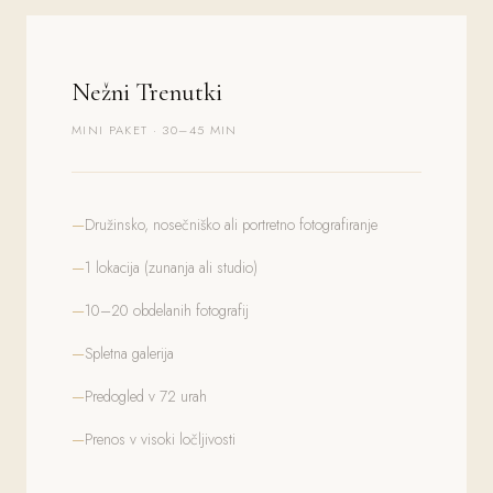
Nežni Trenutki
MINI PAKET · 30–45 MIN
Družinsko, nosečniško ali portretno fotografiranje
1 lokacija (zunanja ali studio)
10–20 obdelanih fotografij
Spletna galerija
Predogled v 72 urah
Prenos v visoki ločljivosti