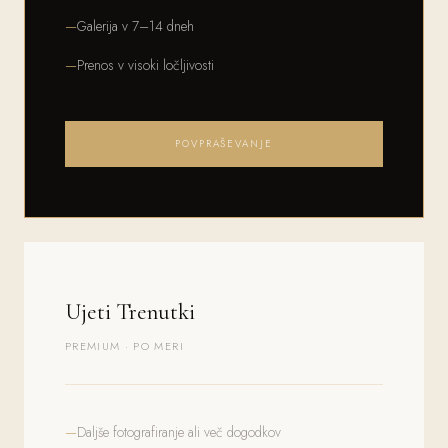
Galerija v 7–14 dneh
Prenos v visoki ločljivosti
POVPRAŠEVANJE
Ujeti Trenutki
PREMIUM · PO MERI
Daljše fotografiranje ali več dogodkov