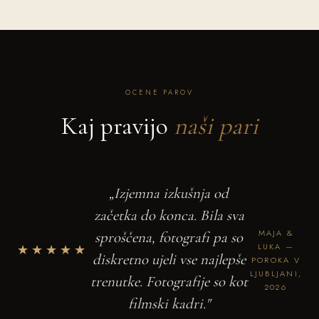
OCENE PAROV
Kaj pravijo
naši pari
„Izjemna izkušnja od
začetka do konca. Bila sva
MAJA &
sproščena, fotografi pa so
★★★★★
LUKA —
diskretno ujeli vse najlepše
POROKA V
LJUBLJANI,
trenutke. Fotografije so kot
2026
filmski kadri."