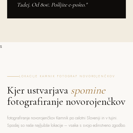
Tadej. Od 80€. Pošljite e-pošto."
s
LOKACIJE KAMNIK FOTOGRAF NOVOROJENČKOV
Kjer ustvarjava
spomine
fotografiranje novorojenčkov
fotografiranje novorojenčkov Kamnik po celotni Sloveniji in v tujini.
Spodaj so naše najljubše lokacije – vsaka s svojo edinstveno zgodbo.