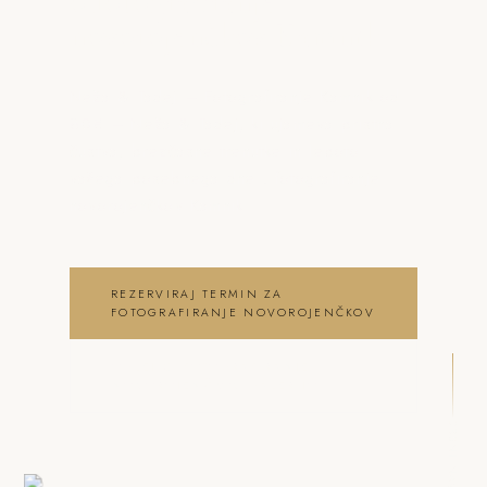
o fotografiranje
novorojenčkov Kamnik
Neža & Tadej – Fotografiranje Kamnik od
80€ – Neža & Tadej, ki ujameva pristna
čustva, brezčasne trenutke in lepoto
vašega posebnega dne . fotografiranje
novorojenčkov Kamnik
REZERVIRAJ TERMIN ZA
FOTOGRAFIRANJE NOVOROJENČKOV
OGLEJ SI FOTOGRAFIRANJE
NOVOROJENČKOV GALERIJO
DRSNI NAVZDOL