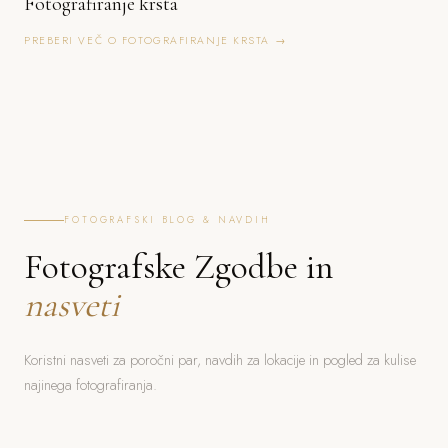
Fotografiranje krsta
PREBERI VEČ O FOTOGRAFIRANJE KRSTA →
FOTOGRAFSKI BLOG & NAVDIH
Fotografske Zgodbe in
nasveti
Koristni nasveti za poročni par, navdih za lokacije in pogled za kulise
najinega fotografiranja.