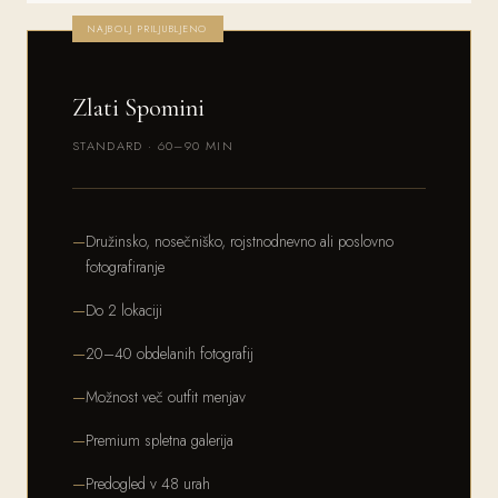
NAJBOLJ PRILJUBLJENO
Zlati Spomini
STANDARD · 60–90 MIN
Družinsko, nosečniško, rojstnodnevno ali poslovno
fotografiranje
Do 2 lokaciji
20–40 obdelanih fotografij
Možnost več outfit menjav
Premium spletna galerija
Predogled v 48 urah