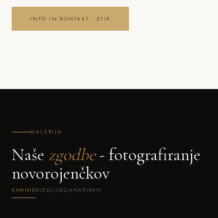
INFO IN KONTAKT - STIK
GALERIJA
Naše
zgodbe
- fotografiranje
novorojenčkov
KAMNIK
BLED
LJUBLJANA
PIRAN