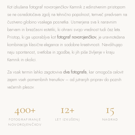
Kot izkušena fotograf novorojenčkov Kamnik z edinstvenim pristopom
se ne osredotočava zgolj na tehnično popolnost, temveč predvsem na
čustveno globino vsakega posnetka. Usmerjena sva k naravnim
barvam in brezčasni estetiki, ki ohrani svojo vrednost tudi čez leta.
Pristop, ki ga uporabljva kot
fotograf novorojenčkov
, je uravnotežena
kombinacija klasične elegance in sodobne kreativnosti. Navdihujejo
naju spontanost, svetloba in zgodbe, ki jih piše življenje v kraju
Kamnik in okolici.
Za vsak termin lahko zagotoviva
dva fotografa
, kar omogoča celovit
zajem vseh pomembnih trenutkov – od jutranjih priprav do poznih
večernih plesov.
400+
12+
15
FOTOGRAFIRANJE
LET IZKUŠENJ
NAGRAD
NOVOROJENČKOV