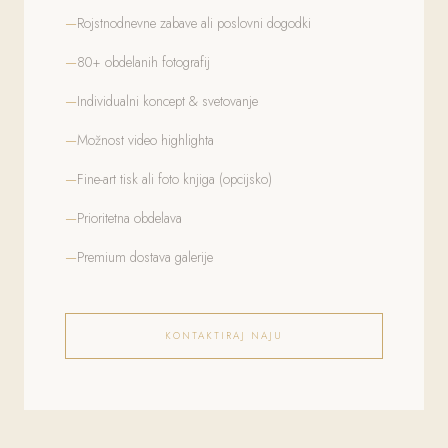
Rojstnodnevne zabave ali poslovni dogodki
80+ obdelanih fotografij
Individualni koncept & svetovanje
Možnost video highlighta
Fine-art tisk ali foto knjiga (opcijsko)
Prioritetna obdelava
Premium dostava galerije
KONTAKTIRAJ NAJU