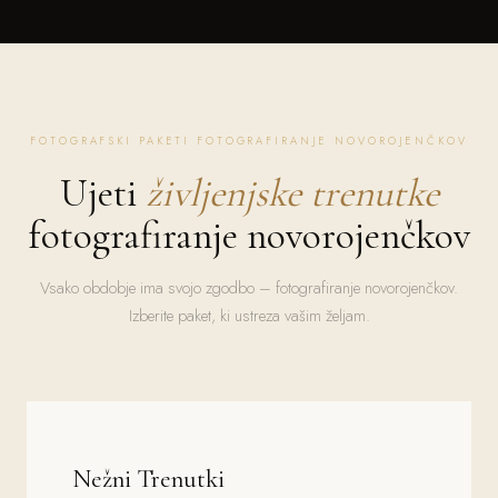
FOTOGRAFSKI PAKETI FOTOGRAFIRANJE NOVOROJENČKOV
Ujeti
življenjske trenutke
fotografiranje novorojenčkov
Vsako obdobje ima svojo zgodbo – fotografiranje novorojenčkov.
Izberite paket, ki ustreza vašim željam.
Nežni Trenutki