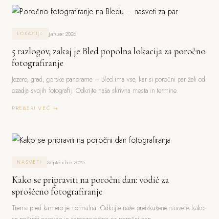
Januar 2026
LOKACIJE
5 razlogov, zakaj je Bled popolna lokacija za poročno
fotografiranje
Jezero, grad, gorske panorame – Bled ima vse, kar si poročni par želi od
ozadja svojih fotografij. Odkrijte naša skrivna mesta in termine.
PREBERI VEČ →
September 2025
NASVETI
Kako se pripraviti na poročni dan: vodič za
sproščeno fotografiranje
Trema pred kamero je normalna. Odkrijte naše preizkušene nasvete, kako