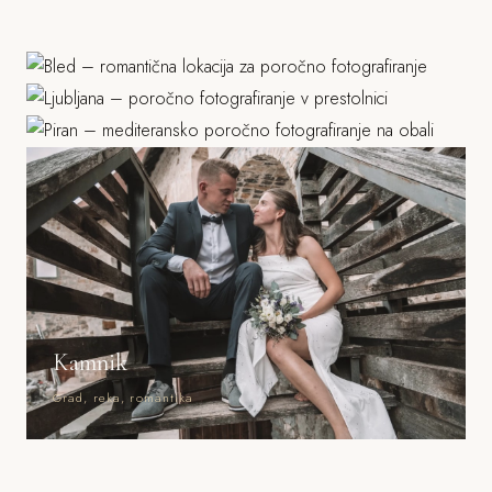
Bled
Ljubljana
Jezero, grad, gorski ozadje
Piran
Grad, stara mesta, parki
Morje, mediteranska arhitektura
Kamnik
Grad, reka, romantika