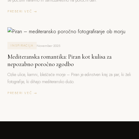
se počutiti naravno in samozavestno na poročni dan.
PREBERI VEČ →
November 2025
INSPIRACIJA
Mediteranska romantika: Piran kot kulisa za
nepozabno poročno zgodbo
Ozke ulice, kamni, bleščeče morje – Piran je edinstven kraj za par, ki želi
fotografije, ki dihajo mediteransko dušo.
PREBERI VEČ →