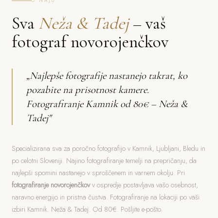
O NAJU
Sva
Neža & Tadej
– vaš
fotograf novorojenčkov
„Najlepše fotografije nastanejo takrat, ko
pozabite na prisotnost kamere.
Fotografiranje Kamnik od 80€ – Neža &
Tadej"
Specializirana sva za poročno fotografijo v Kamnik, Ljubljani, Bledu in
po celotni Sloveniji. Najino fotografiranje temelji na prepričanju, da
najlepši spomini nastanejo v sproščenem in varnem okolju. Pri
fotografiranje novorojenčkov
v ospredje postavljava vašo osebnost,
naravno energijo in pristna čustva. Fotografiranje na lokaciji po vaši
izbiri Kamnik. Neža & Tadej. Od 80€. Pošljite e-pošto.