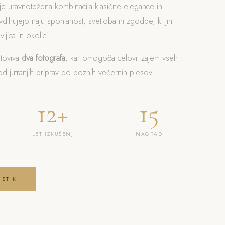
 je uravnotežena kombinacija klasične elegance in
dihujejo naju spontanost, svetloba in zgodbe, ki jih
ljica in okolici.
otoviva
dva fotografa
, kar omogoča celovit zajem vseh
 jutranjih priprav do poznih večernih plesov.
12+
15
LET IZKUŠENJ
NAGRAD
 STIK