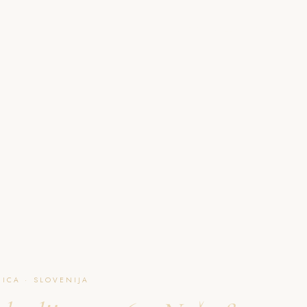
O NAJU
GALERIJA
PAKETI
FAQ
L
ICA · SLOVENIJA