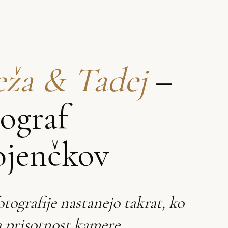
ža & Tadej
–
tograf
ojenčkov
otografije nastanejo takrat, ko
 prisotnost kamere.