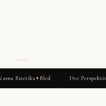
Dve Perspektivi
Ena Zgodba
✦