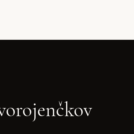
ovorojenčkov