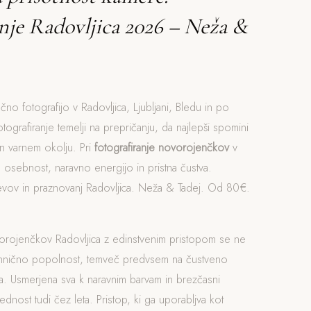
nje Radovljica 2026 – Neža &
čno fotografijo v Radovljica, Ljubljani, Bledu in po
otografiranje temelji na prepričanju, da najlepši spomini
n varnem okolju. Pri
fotografiranje novorojenčkov
v
 osebnost, naravno energijo in pristna čustva.
nevov in praznovanj Radovljica. Neža & Tadej. Od 80€.
vorojenčkov Radovljica z edinstvenim pristopom se ne
ehnično popolnost, temveč predvsem na čustveno
. Usmerjena sva k naravnim barvam in brezčasni
rednost tudi čez leta. Pristop, ki ga uporabljva kot