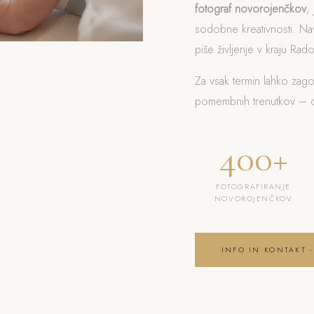
fotograf novorojenčkov
,
sodobne kreativnosti. Nav
piše življenje v kraju Radov
Za vsak termin lahko zag
pomembnih trenutkov – od
400+
FOTOGRAFIRANJE
NOVOROJENČKOV
INFO IN KONTAKT -