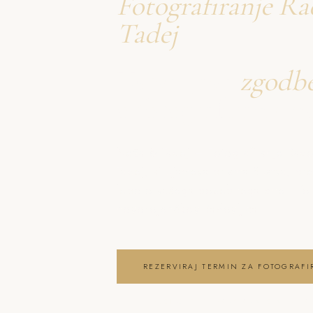
Fotografiranje Ra
Tadej
Ustvarjava
zgodb
o fotografiranje 
Neža & Tadej – Fotografiranje Rad
Tadej, ki ujameva pristna čustva, br
lepoto vašega posebnega dne . fot
novorojenčkov Radovljica
REZERVIRAJ TERMIN ZA FOTOGRAF
OGLEJ SI FOTOGRAFIRANJE NOVOR