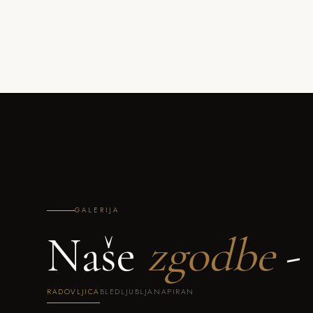
GALERIJA
Naše
zgodbe
- 
RADOVLJICA
BLED
LJUBLJANA
PIRAN