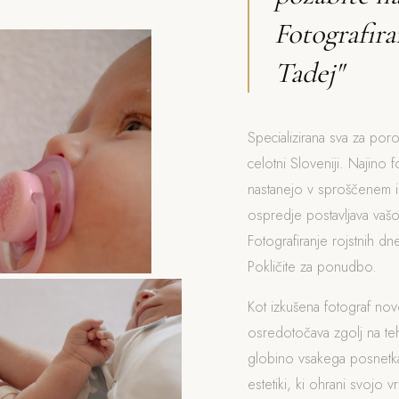
Fotografira
Tadej"
Specializirana sva za poro
celotni Sloveniji. Najino f
nastanejo v sproščenem i
ospredje postavljava vašo
Fotografiranje rojstnih d
Pokličite za ponudbo.
Kot izkušena fotograf no
osredotočava zgolj na t
globino vsakega posnetka
estetiki, ki ohrani svojo v