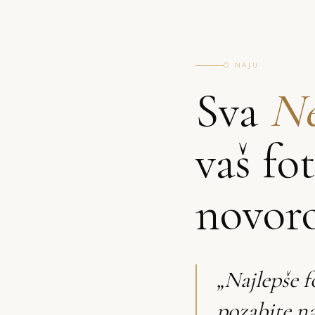
O NAJU
Sva
Ne
vaš fo
novor
„Najlepše f
pozabite na