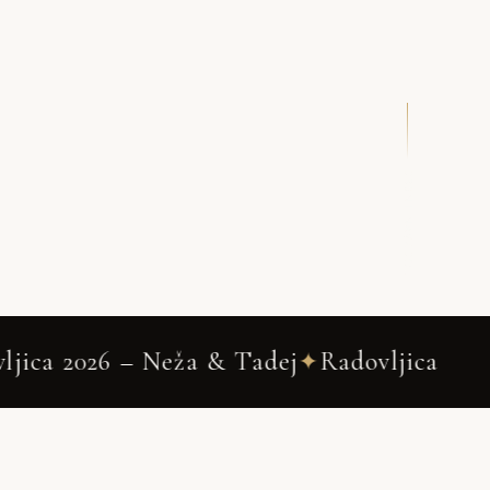
DRSNI NAVZDOL
dej
Radovljica
Wedding Photograp
✦