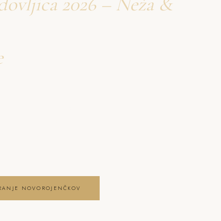
dovljica 2026 – Neža &
e
novorojenčkov Radovljica
ovljica 2026 – Neža &
ezčasne trenutke in
ografiranje
IRANJE NOVOROJENČKOV
OJENČKOV GALERIJO