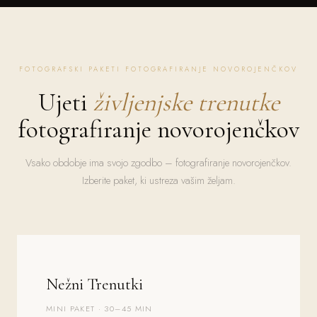
FOTOGRAFSKI PAKETI FOTOGRAFIRANJE NOVOROJENČKOV
Ujeti
življenjske trenutke
fotografiranje novorojenčkov
Vsako obdobje ima svojo zgodbo – fotografiranje novorojenčkov.
Izberite paket, ki ustreza vašim željam.
Nežni Trenutki
MINI PAKET · 30–45 MIN