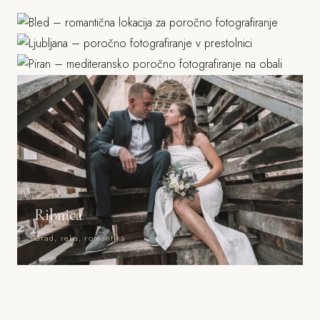
Ljubljana
Jezero, grad, gorski ozadje
Piran
Grad, stara mesta, parki
Morje, mediteranska arhitektura
Ribnica
Grad, reka, romantika