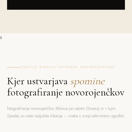
s
LOKACIJE RIBNICA FOTOGRAF NOVOROJENČKOV
Kjer ustvarjava
spomine
fotografiranje novorojenčkov
fotografiranje novorojenčkov Ribnica po celotni Sloveniji in v tujini.
Spodaj so naše najljubše lokacije – vsaka s svojo edinstveno zgodbo.
Bled