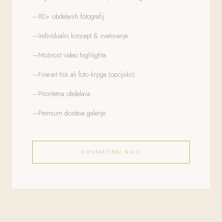
80+ obdelanih fotografij
Individualni koncept & svetovanje
Možnost video highlighta
Fine-art tisk ali foto knjiga (opcijsko)
Prioritetna obdelava
Premium dostava galerije
KONTAKTIRAJ NAJU