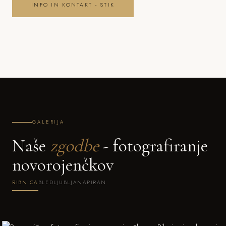
INFO IN KONTAKT - STIK
GALERIJA
Naše
zgodbe
- fotografiranje
novorojenčkov
RIBNICA
BLED
LJUBLJANA
PIRAN