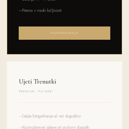
Prenos v visoki ločljivosti
POVPRAŠEVANJE
Ujeti Trenutki
PREMIUM · PO MERI
Daljše fotografiranje ali več dogodkov
Rojstnodnevne zabave ali poslovni dogodki