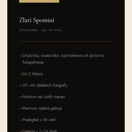
Zlati Spomini
STANDARD · 60–90 MIN
Družinsko, nosečniško, rojstnodnevno ali poslovno
fotografiranje
Do 2 lokaciji
20–40 obdelanih fotografij
Možnost več outfit menjav
Premium spletna galerija
Predogled v 48 urah
Galerija v 7–14 dneh