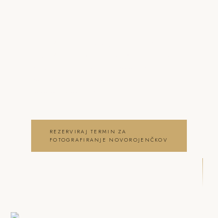
o fotografiranje
novorojenčkov Ribnica
Neža & Tadej – Fotografiranje Ribnica –
Neža & Tadej, ki ujameva pristna čustva,
brezčasne trenutke in lepoto vašega
posebnega dne . fotografiranje
novorojenčkov Ribnica
REZERVIRAJ TERMIN ZA
FOTOGRAFIRANJE NOVOROJENČKOV
OGLEJ SI FOTOGRAFIRANJE
NOVOROJENČKOV GALERIJO
DRSNI NAVZDOL