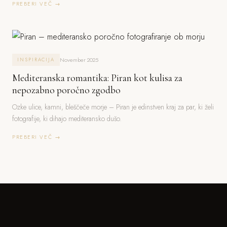
PREBERI VEČ →
November 2025
INSPIRACIJA
Mediteranska romantika: Piran kot kulisa za
nepozabno poročno zgodbo
Ozke ulice, kamni, bleščeče morje – Piran je edinstven kraj za par, ki želi
fotografije, ki dihajo mediteransko dušo.
PREBERI VEČ →