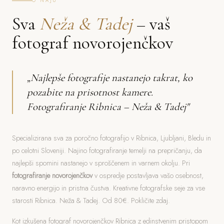
O NAJU
Sva
Neža & Tadej
– vaš
fotograf novorojenčkov
„Najlepše fotografije nastanejo takrat, ko
pozabite na prisotnost kamere.
Fotografiranje Ribnica – Neža & Tadej"
Specializirana sva za poročno fotografijo v Ribnica, Ljubljani, Bledu in
po celotni Sloveniji. Najino fotografiranje temelji na prepričanju, da
najlepši spomini nastanejo v sproščenem in varnem okolju. Pri
fotografiranje novorojenčkov
v ospredje postavljava vašo osebnost,
naravno energijo in pristna čustva. Kreativne fotografske seje za vse
starosti Ribnica. Neža & Tadej. Od 80€. Pokličite zdaj.
Kot izkušena fotograf novorojenčkov Ribnica z edinstvenim pristopom