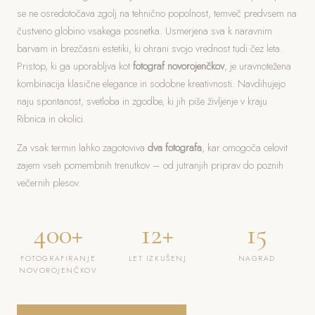
se ne osredotočava zgolj na tehnično popolnost, temveč predvsem na
čustveno globino vsakega posnetka. Usmerjena sva k naravnim
barvam in brezčasni estetiki, ki ohrani svojo vrednost tudi čez leta.
Pristop, ki ga uporabljva kot
fotograf novorojenčkov
, je uravnotežena
kombinacija klasične elegance in sodobne kreativnosti. Navdihujejo
naju spontanost, svetloba in zgodbe, ki jih piše življenje v kraju
Ribnica in okolici.
Za vsak termin lahko zagotoviva
dva fotografa
, kar omogoča celovit
zajem vseh pomembnih trenutkov – od jutranjih priprav do poznih
večernih plesov.
400+
12+
15
FOTOGRAFIRANJE
LET IZKUŠENJ
NAGRAD
NOVOROJENČKOV