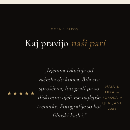
OCENE PAROV
Kaj pravijo
naši pari
„Izjemna izkušnja od
začetka do konca. Bila sva
MAJA &
sproščena, fotografi pa so
★★★★★
LUKA —
diskretno ujeli vse najlepše
POROKA V
LJUBLJANI,
trenutke. Fotografije so kot
2026
filmski kadri."