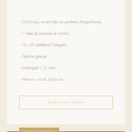
Družinsko, nosečniško ali portretno fotografiranje
1 lokacija (zunanja ali studio)
10–20 obdelanih fotografij
Spletna galerija
Predogled v 72 urah
Prenos v visoki ločljivosti
REZERVIRAJ TERMIN
NAJBOLJ PRILJUBLJENO