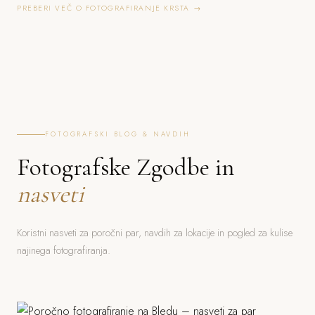
PREBERI VEČ O FOTOGRAFIRANJE KRSTA →
FOTOGRAFSKI BLOG & NAVDIH
Fotografske Zgodbe in
nasveti
Koristni nasveti za poročni par, navdih za lokacije in pogled za kulise
najinega fotografiranja.