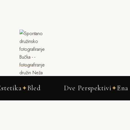
Bled
Dve Perspektivi
Ena Zgodba
✦