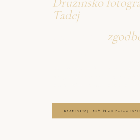
Družinsko fotogr
Tadej
Ustvarjava
zgodb
o fotografiranje 
Neža & Tadej – Družinsko fotograf
Tadej, ki ujameva pristna čustva, br
lepoto vašega posebnega dne . foto
REZERVIRAJ TERMIN ZA FOTOGRAFI
OGLEJ SI FOTOGRAFIRANJE DRUŽIN