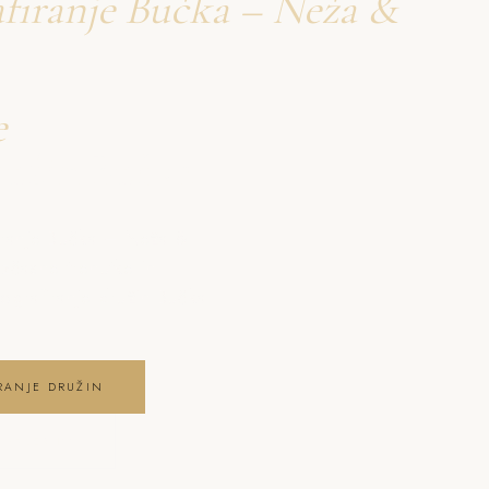
afiranje Bučka – Neža &
e
družin Bučka
iranje Bučka – Neža &
ezčasne trenutke in
grafiranje družin Bučka
RANJE DRUŽIN
 GALERIJO