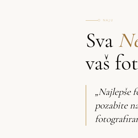
O NAJU
Sva
Ne
vaš fo
„Najlepše f
pozabite n
fotografira