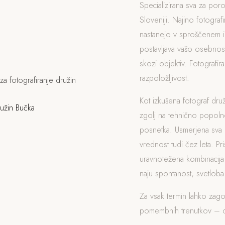
Specializirana sva za poro
Sloveniji. Najino fotograf
nastanejo v sproščenem i
postavljava vašo osebnost
skozi objektiv. Fotografi
razpoložljivost.
Kot izkušena fotograf dr
zgolj na tehnično popol
posnetka. Usmerjena sva k
vrednost tudi čez leta. Pr
uravnotežena kombinacija
naju spontanost, svetloba i
Za vsak termin lahko zag
pomembnih trenutkov – od