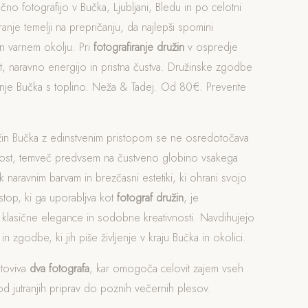
čno fotografijo v Bučka, Ljubljani, Bledu in po celotni
iranje temelji na prepričanju, da najlepši spomini
n varnem okolju. Pri
fotografiranje družin
v ospredje
, naravno energijo in pristna čustva. Družinske zgodbe
ranje Bučka s toplino. Neža & Tadej. Od 80€. Preverite
užin Bučka z edinstvenim pristopom se ne osredotočava
nost, temveč predvsem na čustveno globino vsakega
 naravnim barvam in brezčasni estetiki, ki ohrani svojo
istop, ki ga uporabljva kot
fotograf družin
, je
 klasične elegance in sodobne kreativnosti. Navdihujejo
n zgodbe, ki jih piše življenje v kraju Bučka in okolici.
otoviva
dva fotografa
, kar omogoča celovit zajem vseh
 jutranjih priprav do poznih večernih plesov.