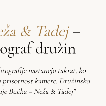
ža & Tadej
–
tograf družin
otografije nastanejo takrat, ko
a prisotnost kamere. Družinsko
nje Bučka – Neža & Tadej"