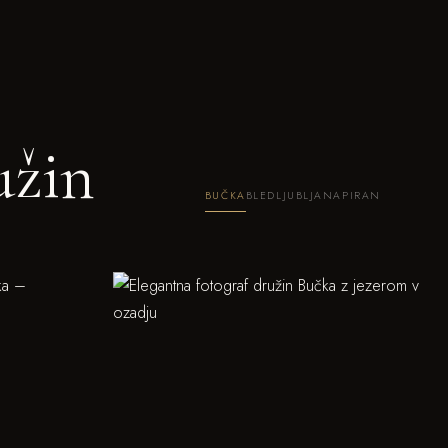
užin
BUČKA
BLED
LJUBLJANA
PIRAN