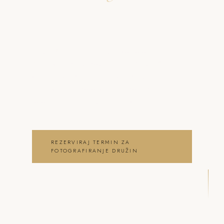
o fotografiranje družin
Kamnik
Neža & Tadej – Družinsko fotografiranje
Kamnik – brez poziranja – Neža & Tadej,
ki ujameva pristna čustva, brezčasne
trenutke in lepoto vašega posebnega dne .
fotografiranje družin Kamnik
REZERVIRAJ TERMIN ZA
FOTOGRAFIRANJE DRUŽIN
OGLEJ SI FOTOGRAFIRANJE DRUŽIN
GALERIJO