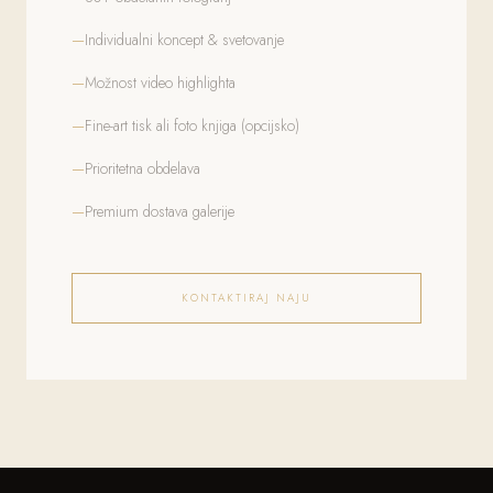
Individualni koncept & svetovanje
Možnost video highlighta
Fine-art tisk ali foto knjiga (opcijsko)
Prioritetna obdelava
Premium dostava galerije
KONTAKTIRAJ NAJU