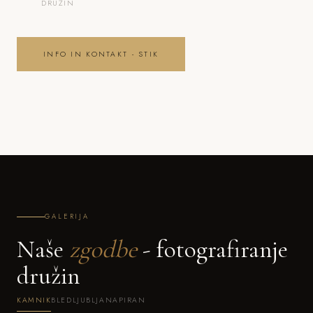
DRUŽIN
INFO IN KONTAKT - STIK
GALERIJA
Naše
zgodbe
- fotografiranje
družin
KAMNIK
BLED
LJUBLJANA
PIRAN