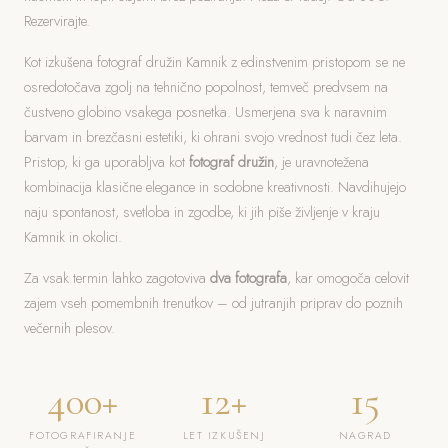
Rezervirajte.
Kot izkušena fotograf družin Kamnik z edinstvenim pristopom se ne
osredotočava zgolj na tehnično popolnost, temveč predvsem na
čustveno globino vsakega posnetka. Usmerjena sva k naravnim
barvam in brezčasni estetiki, ki ohrani svojo vrednost tudi čez leta.
Pristop, ki ga uporabljva kot
fotograf družin
, je uravnotežena
kombinacija klasične elegance in sodobne kreativnosti. Navdihujejo
naju spontanost, svetloba in zgodbe, ki jih piše življenje v kraju
Kamnik in okolici.
Za vsak termin lahko zagotoviva
dva fotografa
, kar omogoča celovit
zajem vseh pomembnih trenutkov – od jutranjih priprav do poznih
večernih plesov.
400+
12+
15
FOTOGRAFIRANJE
LET IZKUŠENJ
NAGRAD