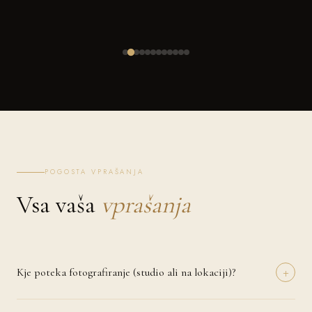
POGOSTA VPRAŠANJA
Vsa vaša
vprašanja
+
Kje poteka fotografiranje (studio ali na lokaciji)?
Fotografiranje lahko izvedemo v naravi (Kamnik), pri vas doma ali na
izbrani lokaciji, ki ima za vas poseben pomen. Pri nosečniških in