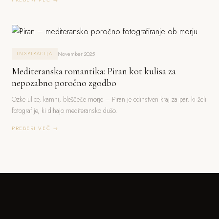
November 2025
INSPIRACIJA
Mediteranska romantika: Piran kot kulisa za
nepozabno poročno zgodbo
Ozke ulice, kamni, bleščeče morje – Piran je edinstven kraj za par, ki želi
fotografije, ki dihajo mediteransko dušo.
PREBERI VEČ →