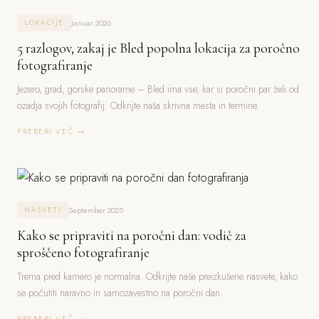
Januar 2026
LOKACIJE
5 razlogov, zakaj je Bled popolna lokacija za poročno
fotografiranje
Jezero, grad, gorske panorame – Bled ima vse, kar si poročni par želi od
ozadja svojih fotografij. Odkrijte naša skrivna mesta in termine.
PREBERI VEČ →
September 2025
NASVETI
Kako se pripraviti na poročni dan: vodič za
sproščeno fotografiranje
Trema pred kamero je normalna. Odkrijte naše preizkušene nasvete, kako
se počutiti naravno in samozavestno na poročni dan.
PREBERI VEČ →