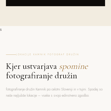
s
LOKACIJE KAMNIK FOTOGRAF DRUŽIN
Kjer ustvarjava
spomine
fotografiranje družin
fotografiranje družin Kamnik po celotni Sloveniji in v tujini. Spodaj so
naše najljubše lokacije – vsaka s svojo edinstveno zgodbo.
Bled
Ljubljana
Jezero, grad, gorski ozadje