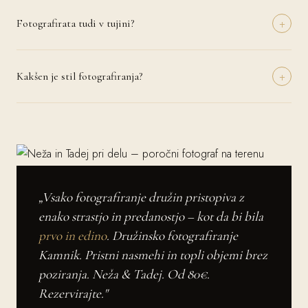
preostanek pa poravnate v dogovorjenih obrokih do datuma poroke.
+
Podrobnosti dogovorimo individualno glede na vaše potrebe.
Fotografirata tudi v tujini?
Da, z veseljem potujeva na poroke po vsej Evropi in svetu. Potni
stroški se zaračunajo posebej in jih dogovorimo vnaprej. Imamo
+
izkušnje z romantičnimi destinacijami kot so Toskana, Cinque Terre,
Kakšen je stil fotografiranja?
Santorini in mnoge druge.
Najin prevladujoč stil je naravni dokumentarni pristop – ujamemo
resnične trenutke in čustva brez pretirane scenografije. Po vaši želji
vključimo tudi klasične portretne serije in kreativne umetniške kadre.
Skupaj ustvarimo vaš edinstveni vizualni slog.
„Vsako fotografiranje družin pristopiva z
enako strastjo in predanostjo – kot da bi bila
prvo in edino
. Družinsko fotografiranje
Kamnik. Pristni nasmehi in topli objemi brez
poziranja. Neža & Tadej. Od 80€.
Rezervirajte."