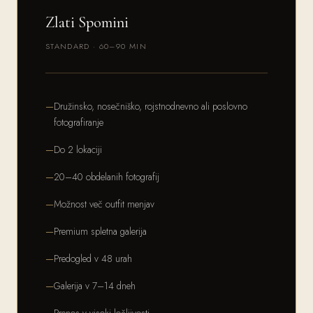
Zlati Spomini
STANDARD · 60–90 MIN
Družinsko, nosečniško, rojstnodnevno ali poslovno
fotografiranje
Do 2 lokaciji
20–40 obdelanih fotografij
Možnost več outfit menjav
Premium spletna galerija
Predogled v 48 urah
Galerija v 7–14 dneh