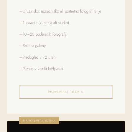
Družinsko, nosečniško ali portretno fotografiranje
1 lokacija (zunanja ali studio)
10–20 obdelanih fotografij
Spletna galerija
Predogled v 72 urah
Prenos v visoki ločljivosti
REZERVIRAJ TERMIN
NAJBOLJ PRILJUBLJENO