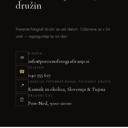
družin
Preverite fotograf družin za vaš datum. Odzoveva se v 24
urah – najpogosteje še isti dan.
E-POŠTA
✉
info@porocnofotografiranje.si
TELEFON
☎
040 555 627
LOKACIJA FOTOGRAFIRANJA: FOTOGRAF DRUŽIN
📍
Kamnik in okolica, Slovenija & Tujina
DELOVNI ČAS
⏰
Pon–Ned, 9:00–20:00