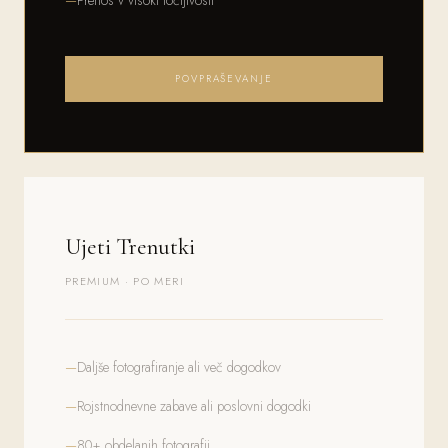
Prenos v visoki ločljivosti
POVPRAŠEVANJE
Ujeti Trenutki
PREMIUM · PO MERI
Daljše fotografiranje ali več dogodkov
Rojstnodnevne zabave ali poslovni dogodki
80+ obdelanih fotografij