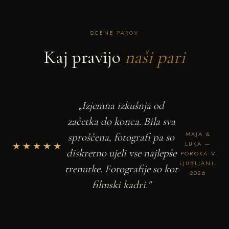
OCENE PAROV
Kaj pravijo
naši pari
„Izjemna izkušnja od
začetka do konca. Bila sva
MAJA &
sproščena, fotografi pa so
★★★★★
LUKA —
diskretno ujeli vse najlepše
POROKA V
LJUBLJANI,
trenutke. Fotografije so kot
2026
filmski kadri."