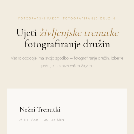
FOTOGRAFSKI PAKETI FOTOGRAFIRANJE DRUŽIN
Ujeti
življenjske trenutke
fotografiranje družin
Vsako obdobje ima svojo zgodbo – fotografiranje družin. Izberite
paket, ki ustreza vašim željam.
Nežni Trenutki
MINI PAKET · 30–45 MIN