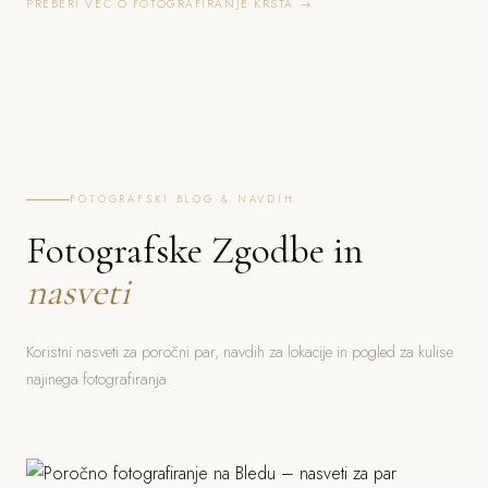
PREBERI VEČ O FOTOGRAFIRANJE KRSTA →
FOTOGRAFSKI BLOG & NAVDIH
Fotografske Zgodbe in
nasveti
Koristni nasveti za poročni par, navdih za lokacije in pogled za kulise
najinega fotografiranja.