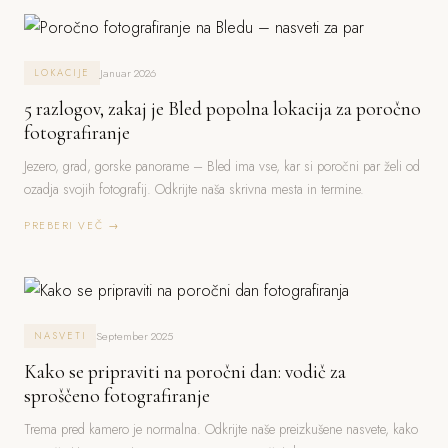
Januar 2026
LOKACIJE
5 razlogov, zakaj je Bled popolna lokacija za poročno
fotografiranje
Jezero, grad, gorske panorame – Bled ima vse, kar si poročni par želi od
ozadja svojih fotografij. Odkrijte naša skrivna mesta in termine.
PREBERI VEČ →
September 2025
NASVETI
Kako se pripraviti na poročni dan: vodič za
sproščeno fotografiranje
Trema pred kamero je normalna. Odkrijte naše preizkušene nasvete, kako