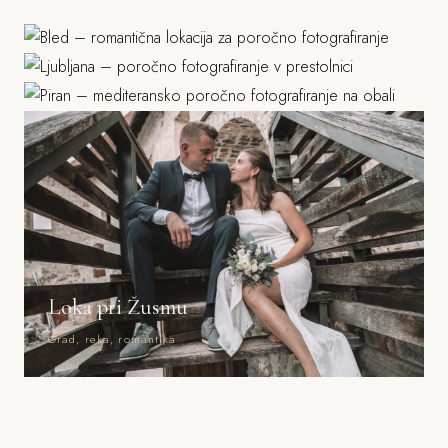
Ljubljana
Jezero, grad, gorski ozadje
Piran
Grad, stara mesta, parki
Morje, mediteranska arhitektura
Loka pri Žusmu
Grad, reka, romantika