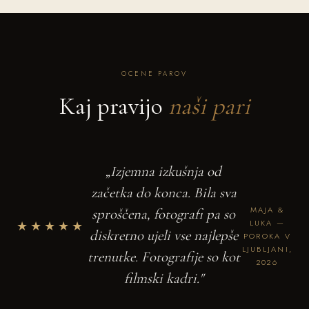
OCENE PAROV
Kaj pravijo
naši pari
„Izjemna izkušnja od
začetka do konca. Bila sva
MAJA &
sproščena, fotografi pa so
★★★★★
LUKA —
diskretno ujeli vse najlepše
POROKA V
LJUBLJANI,
trenutke. Fotografije so kot
2026
filmski kadri."