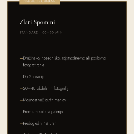
NAJBOLJ PRILJUBLJENO
Zlati Spomini
STANDARD · 60–90 MIN
Družinsko, nosečniško, rojstnodnevno ali poslovno
fotografiranje
Do 2 lokaciji
20–40 obdelanih fotografij
Možnost več outfit menjav
Premium spletna galerija
Predogled v 48 urah