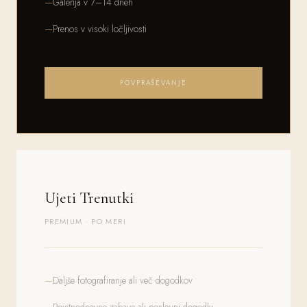
Galerija v 7–14 dneh
Prenos v visoki ločljivosti
POVPRAŠEVANJE
Ujeti Trenutki
PREMIUM · PO MERI
Daljše fotografiranje ali več dogodkov