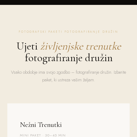
FOTOGRAFSKI PAKETI FOTOGRAFIRANJE DRUŽIN
Ujeti
življenjske trenutke
fotografiranje družin
Vsako obdobje ima svojo zgodbo – fotografiranje družin. Izberite
paket, ki ustreza vašim željam.
Nežni Trenutki
MINI PAKET · 30–45 MIN