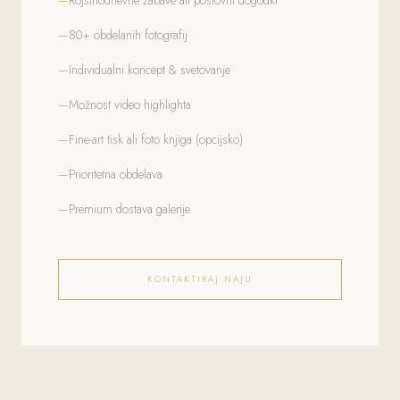
Rojstnodnevne zabave ali poslovni dogodki
80+ obdelanih fotografij
Individualni koncept & svetovanje
Možnost video highlighta
Fine-art tisk ali foto knjiga (opcijsko)
Prioritetna obdelava
Premium dostava galerije
KONTAKTIRAJ NAJU