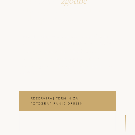
Ustvarjava
zgodbe
o fotografiranje družin
Loka pri Žusmu
Neža & Tadej – Družinsko fotografiranje
Loka pri Žusmu – brez poziranja – Neža
& Tadej, ki ujameva pristna čustva,
brezčasne trenutke in lepoto vašega
posebnega dne . fotografiranje družin Loka
pri Žusmu
REZERVIRAJ TERMIN ZA
FOTOGRAFIRANJE DRUŽIN
OGLEJ SI FOTOGRAFIRANJE DRUŽIN
GALERIJO