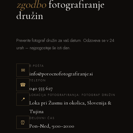
zgodbo
fotografiranje
družin
Preverite fotograf družin za vaš datum. Odzoveva se v 24
urah – najpogosteje še isti dan.
E-POŠTA
✉
info@porocnofotografiranje.si
TELEFON
☎
040 555 627
LOKACIJA FOTOGRAFIRANJA: FOTOGRAF DRUŽIN
📍
Loka pri Žusmu in okolica, Slovenija &
Tujina
DELOVNI ČAS
⏰
Pon–Ned, 9:00–20:00