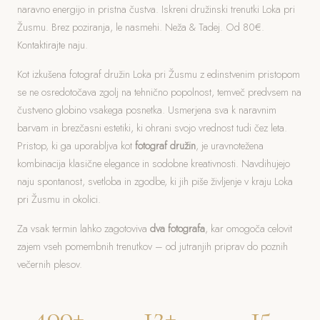
naravno energijo in pristna čustva. Iskreni družinski trenutki Loka pri
Žusmu. Brez poziranja, le nasmehi. Neža & Tadej. Od 80€.
Kontaktirajte naju.
Kot izkušena fotograf družin Loka pri Žusmu z edinstvenim pristopom
se ne osredotočava zgolj na tehnično popolnost, temveč predvsem na
čustveno globino vsakega posnetka. Usmerjena sva k naravnim
barvam in brezčasni estetiki, ki ohrani svojo vrednost tudi čez leta.
Pristop, ki ga uporabljva kot
fotograf družin
, je uravnotežena
kombinacija klasične elegance in sodobne kreativnosti. Navdihujejo
naju spontanost, svetloba in zgodbe, ki jih piše življenje v kraju Loka
pri Žusmu in okolici.
Za vsak termin lahko zagotoviva
dva fotografa
, kar omogoča celovit
zajem vseh pomembnih trenutkov – od jutranjih priprav do poznih
večernih plesov.
400+
12+
15