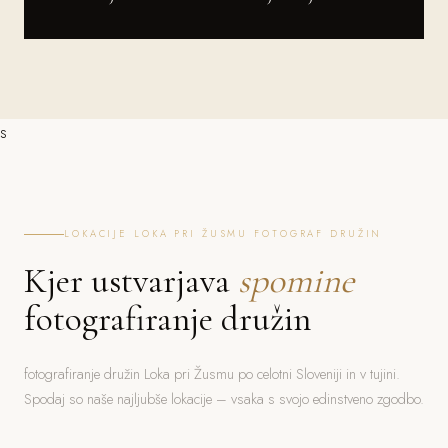
s
LOKACIJE LOKA PRI ŽUSMU FOTOGRAF DRUŽIN
Kjer ustvarjava
spomine
fotografiranje družin
fotografiranje družin Loka pri Žusmu po celotni Sloveniji in v tujini.
Spodaj so naše najljubše lokacije – vsaka s svojo edinstveno zgodbo.
Bled