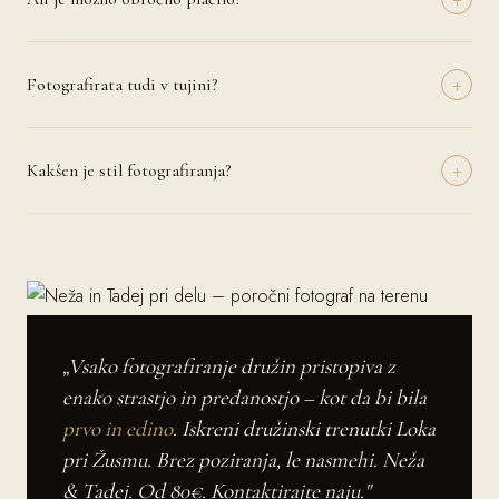
fotografskemu paketu.
Seveda. Ob rezervaciji termina plačate od 30 % akontacijo,
preostanek pa poravnate v dogovorjenih obrokih do datuma poroke.
+
Podrobnosti dogovorimo individualno glede na vaše potrebe.
Fotografirata tudi v tujini?
Da, z veseljem potujeva na poroke po vsej Evropi in svetu. Potni
stroški se zaračunajo posebej in jih dogovorimo vnaprej. Imamo
+
izkušnje z romantičnimi destinacijami kot so Toskana, Cinque Terre,
Kakšen je stil fotografiranja?
Santorini in mnoge druge.
Najin prevladujoč stil je naravni dokumentarni pristop – ujamemo
resnične trenutke in čustva brez pretirane scenografije. Po vaši želji
vključimo tudi klasične portretne serije in kreativne umetniške kadre.
Skupaj ustvarimo vaš edinstveni vizualni slog.
„Vsako fotografiranje družin pristopiva z
enako strastjo in predanostjo – kot da bi bila
prvo in edino
. Iskreni družinski trenutki Loka
pri Žusmu. Brez poziranja, le nasmehi. Neža
& Tadej. Od 80€. Kontaktirajte naju."