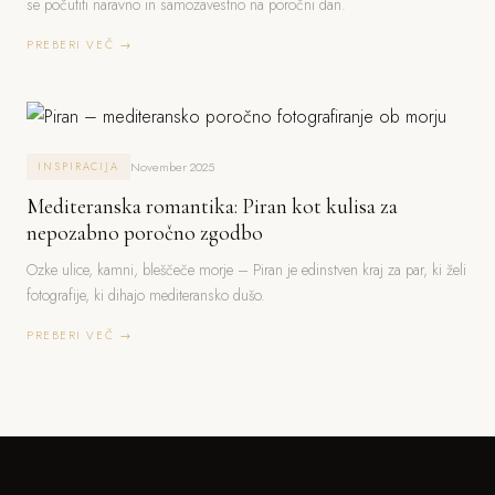
se počutiti naravno in samozavestno na poročni dan.
PREBERI VEČ →
November 2025
INSPIRACIJA
Mediteranska romantika: Piran kot kulisa za
nepozabno poročno zgodbo
Ozke ulice, kamni, bleščeče morje – Piran je edinstven kraj za par, ki želi
fotografije, ki dihajo mediteransko dušo.
PREBERI VEČ →