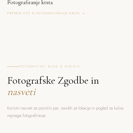
Fotografiranje krsta
PREBERI VEČ O FOTOGRAFIRANJE KRSTA →
FOTOGRAFSKI BLOG & NAVDIH
Fotografske Zgodbe in
nasveti
Koristni nasveti za poročni par, navdih za lokacije in pogled za kulise
najinega fotografiranja.