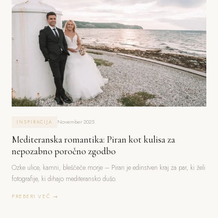
November 2025
INSPIRACIJA
Mediteranska romantika: Piran kot kulisa za
nepozabno poročno zgodbo
Ozke ulice, kamni, bleščeče morje – Piran je edinstven kraj za par, ki želi
fotografije, ki dihajo mediteransko dušo.
PREBERI VEČ →