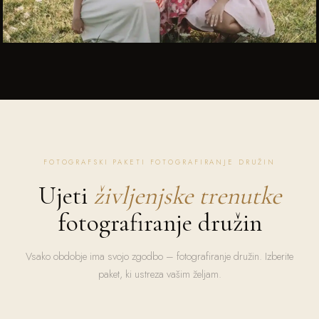
FOTOGRAFSKI PAKETI FOTOGRAFIRANJE DRUŽIN
Ujeti
življenjske trenutke
fotografiranje družin
Vsako obdobje ima svojo zgodbo – fotografiranje družin. Izberite
paket, ki ustreza vašim željam.