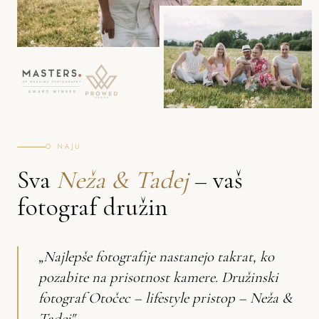
O NAJU
Sva
Neža & Tadej
– vaš
fotograf družin
„Najlepše fotografije nastanejo takrat, ko
pozabite na prisotnost kamere. Družinski
fotograf Otočec – lifestyle pristop – Neža &
Tadej"