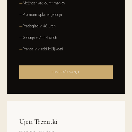
Možnost več outfit menjav
Premium spletna galerija
Predogled v 48 urah
Galerija v 7–14 dneh
Prenos v visoki ločljivosti
POVPRAŠEVANJE
Ujeti Trenutki
PREMIUM · PO MERI