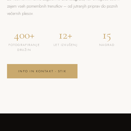
zajem vseh pomembnih trenutkov – od jutranjih priprav do poznih
večernih plesov.
400+
12+
15
FOTOGRAFIRANJE
LET IZKUŠENJ
NAGRAD
DRUŽIN
INFO IN KONTAKT - STIK