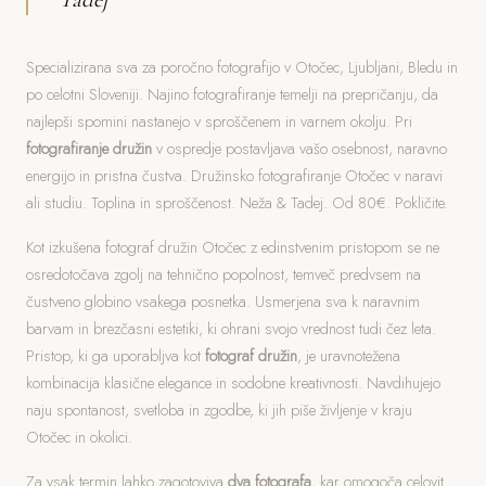
Specializirana sva za poročno fotografijo v Otočec, Ljubljani, Bledu in
po celotni Sloveniji. Najino fotografiranje temelji na prepričanju, da
najlepši spomini nastanejo v sproščenem in varnem okolju. Pri
fotografiranje družin
v ospredje postavljava vašo osebnost, naravno
energijo in pristna čustva. Družinsko fotografiranje Otočec v naravi
ali studiu. Toplina in sproščenost. Neža & Tadej. Od 80€. Pokličite.
Kot izkušena fotograf družin Otočec z edinstvenim pristopom se ne
osredotočava zgolj na tehnično popolnost, temveč predvsem na
čustveno globino vsakega posnetka. Usmerjena sva k naravnim
barvam in brezčasni estetiki, ki ohrani svojo vrednost tudi čez leta.
Pristop, ki ga uporabljva kot
fotograf družin
, je uravnotežena
kombinacija klasične elegance in sodobne kreativnosti. Navdihujejo
naju spontanost, svetloba in zgodbe, ki jih piše življenje v kraju
Otočec in okolici.
Za vsak termin lahko zagotoviva
dva fotografa
, kar omogoča celovit