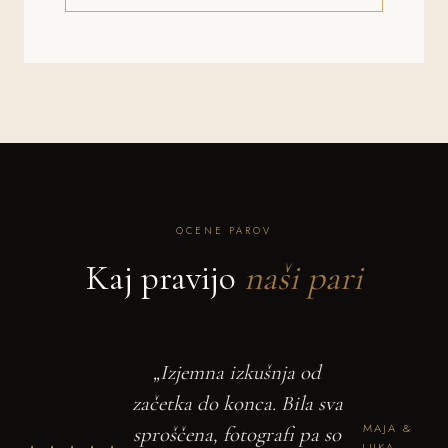
OCENE PAROV
Kaj pravijo
naši pari
„Izjemna izkušnja od
začetka do konca. Bila sva
MAJA &
sproščena, fotografi pa so
LUKA —