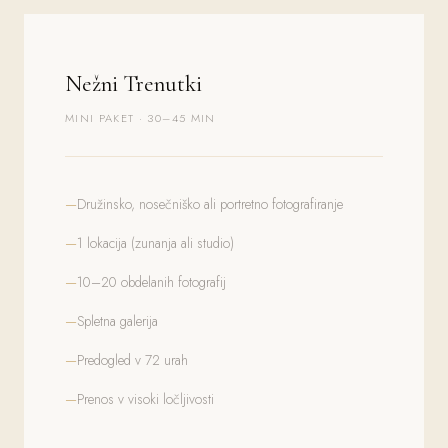
Nežni Trenutki
MINI PAKET · 30–45 MIN
Družinsko, nosečniško ali portretno fotografiranje
1 lokacija (zunanja ali studio)
10–20 obdelanih fotografij
Spletna galerija
Predogled v 72 urah
Prenos v visoki ločljivosti