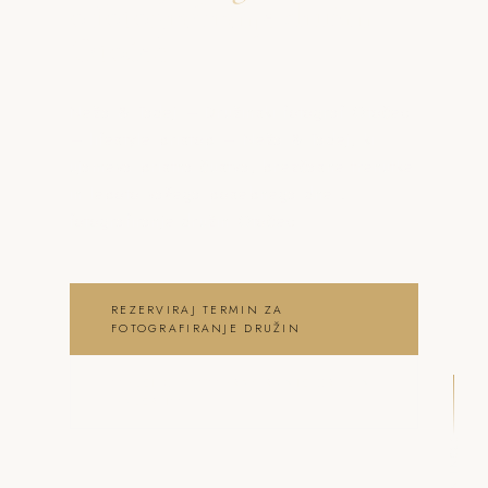
o fotografiranje družin
Otočec
Neža & Tadej – Družinski fotograf Otočec
– lifestyle pristop – Neža & Tadej, ki
ujameva pristna čustva, brezčasne trenutke
in lepoto vašega posebnega dne .
fotografiranje družin Otočec
REZERVIRAJ TERMIN ZA
FOTOGRAFIRANJE DRUŽIN
OGLEJ SI FOTOGRAFIRANJE DRUŽIN
GALERIJO