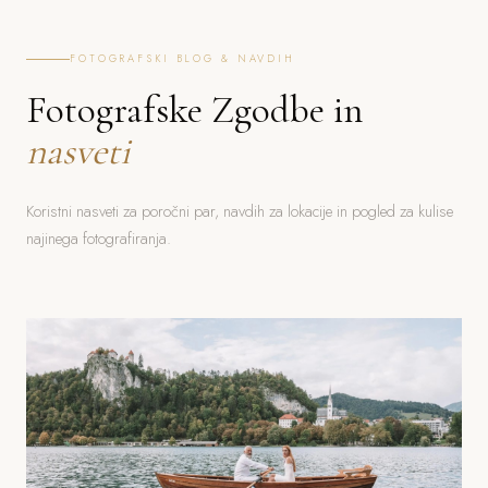
FOTOGRAFSKI BLOG & NAVDIH
Fotografske Zgodbe in
nasveti
Koristni nasveti za poročni par, navdih za lokacije in pogled za kulise
najinega fotografiranja.