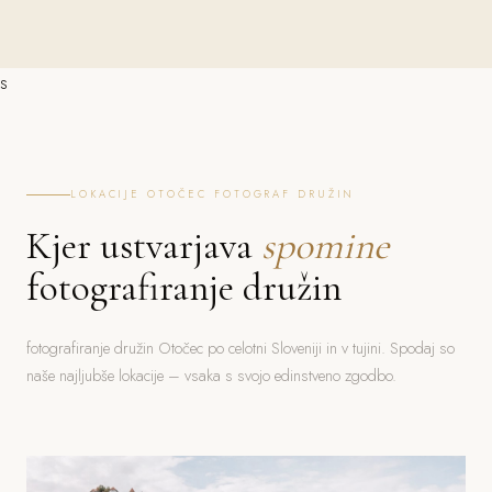
s
LOKACIJE OTOČEC FOTOGRAF DRUŽIN
Kjer ustvarjava
spomine
fotografiranje družin
fotografiranje družin Otočec po celotni Sloveniji in v tujini. Spodaj so
naše najljubše lokacije – vsaka s svojo edinstveno zgodbo.