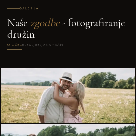
GALERIJA
Naše
zgodbe
- fotografiranje
družin
OTOČEC
BLED
LJUBLJANA
PIRAN