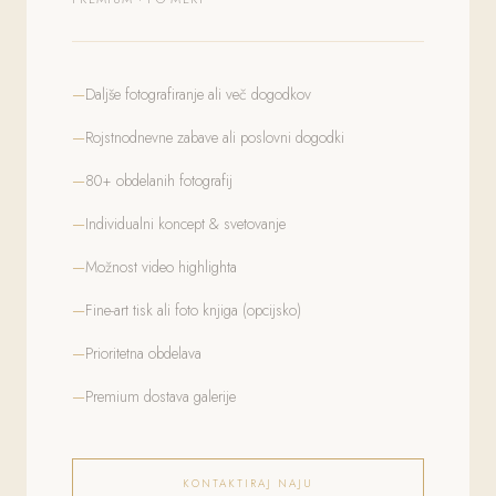
Daljše fotografiranje ali več dogodkov
Rojstnodnevne zabave ali poslovni dogodki
80+ obdelanih fotografij
Individualni koncept & svetovanje
Možnost video highlighta
Fine-art tisk ali foto knjiga (opcijsko)
Prioritetna obdelava
Premium dostava galerije
KONTAKTIRAJ NAJU