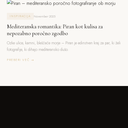
November 2025
INSPIRACIJA
Mediteranska romantika: Piran kot kulisa za
nepozabno poročno zgodbo
Ozke ulice, kamni, bleščeče morje – Piran je edinstven kraj za par, ki želi
fotografije, ki dihajo mediteransko dušo.
PREBERI VEČ →