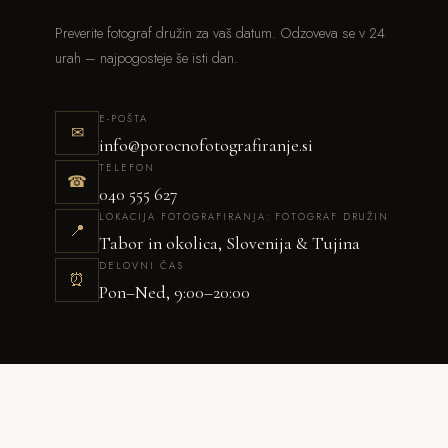
Preverite fotograf družin za vaš datum. Odzoveva se v 24
urah – najpogosteje še isti dan.
E-POŠTA
✉
info@porocnofotografiranje.si
TELEFON
☎
040 555 627
LOKACIJA FOTOGRAFIRANJA: FOTOGRAF DRUŽIN
📍
Tabor in okolica, Slovenija & Tujina
DELOVNI ČAS
⏰
Pon–Ned, 9:00–20:00