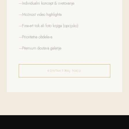
Individualni koncept & svetovanje
Možnost video highlighta
Fine-art tisk ali foto knjiga (opcijsko)
Prioritetna obdelava
Premium dostava galerije
KONTAKTIRAJ NAJU