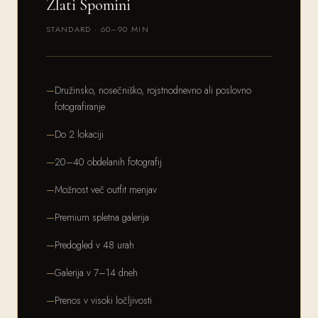
Zlati Spomini
STANDARD · 60–90 MIN
Družinsko, nosečniško, rojstnodnevno ali poslovno
fotografiranje
Do 2 lokaciji
20–40 obdelanih fotografij
Možnost več outfit menjav
Premium spletna galerija
Predogled v 48 urah
Galerija v 7–14 dneh
Prenos v visoki ločljivosti