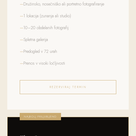
Družinsko, nosečniško ali portretno fotografiranje
1 lokacija (zunanja ali studio)
10–20 obdelanih fotografij
Spletna galerija
Predogled v 72 urah
Prenos v visoki ločljivosti
REZERVIRAJ TERMIN
NAJBOLJ PRILJUBLJENO