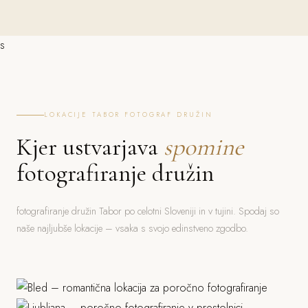
s
LOKACIJE TABOR FOTOGRAF DRUŽIN
Kjer ustvarjava
spomine
fotografiranje družin
fotografiranje družin Tabor po celotni Sloveniji in v tujini. Spodaj so
naše najljubše lokacije – vsaka s svojo edinstveno zgodbo.
Bled
Ljubljana
Jezero, grad, gorski ozadje
Piran
Grad, stara mesta, parki