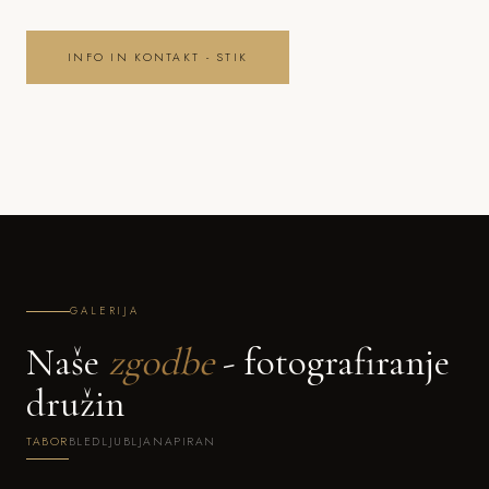
INFO IN KONTAKT - STIK
GALERIJA
Naše
zgodbe
- fotografiranje
družin
TABOR
BLED
LJUBLJANA
PIRAN