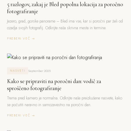
5 razlogov, zakaj je Bled popolna lokacija za poročno
fotografiranje
Jezero, grad, gorske panorame – Bled ima vse, kar si poročni par želi od
ozadja svojih fotografij. Odkrijte naša skrivna mesta in termine.
PREBERI VEČ →
September 2025
NASVETI
Kako se pripraviti na poročni dan: vodič za
sproščeno fotografiranje
Trema pred kamero je normalna. Odkrijte naše preizkušene nasvete, kako
se počutiti naravno in samozavestno na poročni dan.
PREBERI VEČ →