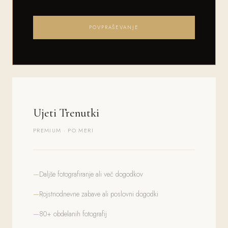
POVPRAŠEVANJE
Ujeti Trenutki
PREMIUM · PO MERI
Daljše fotografiranje ali več dogodkov
Rojstnodnevne zabave ali poslovni dogodki
80+ obdelanih fotografij