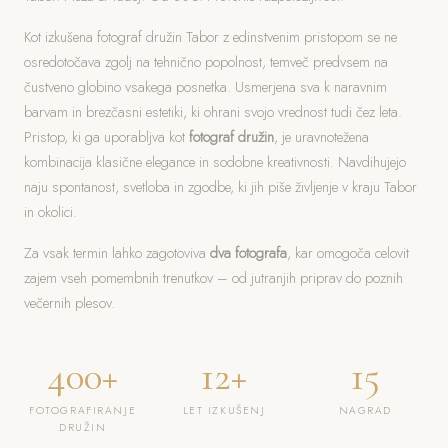
Kot izkušena fotograf družin Tabor z edinstvenim pristopom se ne
osredotočava zgolj na tehnično popolnost, temveč predvsem na
čustveno globino vsakega posnetka. Usmerjena sva k naravnim
barvam in brezčasni estetiki, ki ohrani svojo vrednost tudi čez leta.
Pristop, ki ga uporabljva kot
fotograf družin
, je uravnotežena
kombinacija klasične elegance in sodobne kreativnosti. Navdihujejo
naju spontanost, svetloba in zgodbe, ki jih piše življenje v kraju Tabor
in okolici.
Za vsak termin lahko zagotoviva
dva fotografa
, kar omogoča celovit
zajem vseh pomembnih trenutkov – od jutranjih priprav do poznih
večernih plesov.
400+
12+
15
FOTOGRAFIRANJE
LET IZKUŠENJ
NAGRAD
DRUŽIN