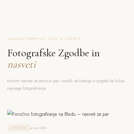
FOTOGRAFSKI BLOG & NAVDIH
Fotografske Zgodbe in
nasveti
Koristni nasveti za poročni par, navdih za lokacije in pogled za kulise
najinega fotografiranja.
Januar 2026
LOKACIJE