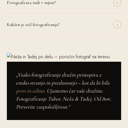
+
Podrobnosti dogovorimo individualno glede na vaše potrebe.
Fotografirata tudi v tujini?
Da, z veseljem potujeva na poroke po vsej Evropi in svetu. Potni
stroški se zaračunajo posebej in jih dogovorimo vnaprej. Imamo
+
izkušnje z romantičnimi destinacijami kot so Toskana, Cinque Terre,
Kakšen je stil fotografiranja?
Santorini in mnoge druge.
Najin prevladujoč stil je naravni dokumentarni pristop – ujamemo
resnične trenutke in čustva brez pretirane scenografije. Po vaši želji
vključimo tudi klasične portretne serije in kreativne umetniške kadre.
Skupaj ustvarimo vaš edinstveni vizualni slog.
„Vsako fotografiranje družin pristopiva z
enako strastjo in predanostjo – kot da bi bila
prvo in edino
. Ujamemo čar vaše družine.
Fotografiranje Tabor. Neža & Tadej. Od 80€.
Preverite razpoložljivost."