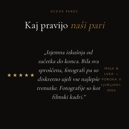
OCENE PAROV
Kaj pravijo
naši pari
„Izjemna izkušnja od
začetka do konca. Bila sva
MAJA &
sproščena, fotografi pa so
★★★★★
LUKA —
diskretno ujeli vse najlepše
POROKA V
LJUBLJANI,
trenutke. Fotografije so kot
2026
filmski kadri."