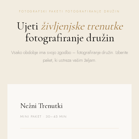
FOTOGRAFSKI PAKETI FOTOGRAFIRANJE DRUŽIN
Ujeti
življenjske trenutke
fotografiranje družin
Vsako obdobje ima svojo zgodbo – fotografiranje družin. Izberite
paket, ki ustreza vašim željam.
Nežni Trenutki
MINI PAKET · 30–45 MIN