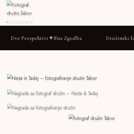
DRSNI NAVZDOL
✦
erspektivi
Ena Zgodba
Družinski fotograf Ta