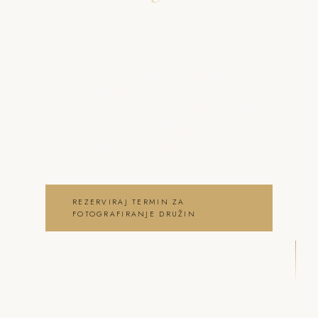
o fotografiranje družin
Tabor
Neža & Tadej – Družinski fotograf Tabor –
lifestyle pristop – Neža & Tadej, ki
ujameva pristna čustva, brezčasne trenutke
in lepoto vašega posebnega dne .
fotografiranje družin Tabor
REZERVIRAJ TERMIN ZA
FOTOGRAFIRANJE DRUŽIN
OGLEJ SI FOTOGRAFIRANJE DRUŽIN
GALERIJO