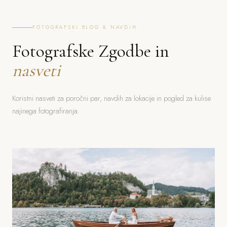
FOTOGRAFSKI BLOG & NAVDIH
Fotografske Zgodbe in
nasveti
Koristni nasveti za poročni par, navdih za lokacije in pogled za kulise
najinega fotografiranja.