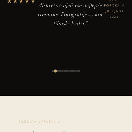
★★★★★
diskretno ujeli vse najlepše
POROKA V
LJUBLJANI,
trenutke. Fotografije so kot
2026
filmski kadri."
POGOSTA VPRAŠANJA