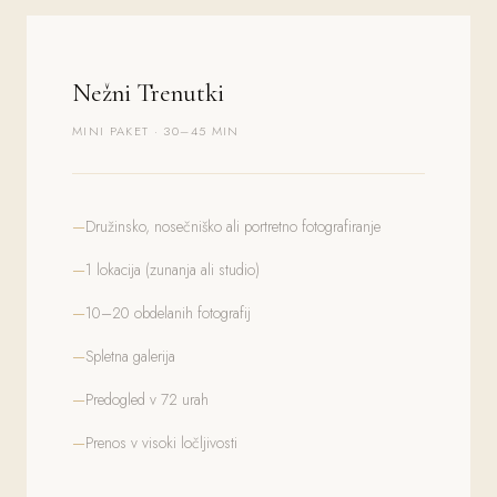
Nežni Trenutki
MINI PAKET · 30–45 MIN
Družinsko, nosečniško ali portretno fotografiranje
1 lokacija (zunanja ali studio)
10–20 obdelanih fotografij
Spletna galerija
Predogled v 72 urah
Prenos v visoki ločljivosti