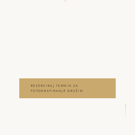
o fotografiranje družin
Vinica
Neža & Tadej – Družinski fotograf Vinica
– lifestyle pristop – Neža & Tadej, ki
ujameva pristna čustva, brezčasne trenutke
in lepoto vašega posebnega dne .
fotografiranje družin Vinica
REZERVIRAJ TERMIN ZA
FOTOGRAFIRANJE DRUŽIN
OGLEJ SI FOTOGRAFIRANJE DRUŽIN
GALERIJO