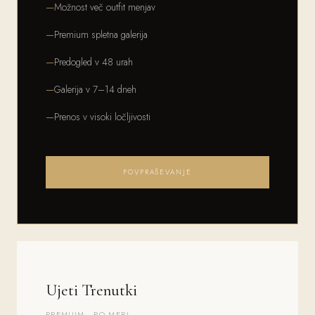
Možnost več outfit menjav
Premium spletna galerija
Predogled v 48 urah
Galerija v 7–14 dneh
Prenos v visoki ločljivosti
POVPRAŠEVANJE
Ujeti Trenutki
PREMIUM · PO MERI