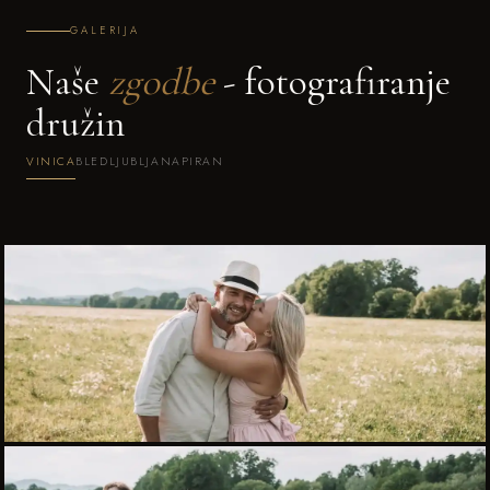
GALERIJA
Naše
zgodbe
- fotografiranje
družin
VINICA
BLED
LJUBLJANA
PIRAN