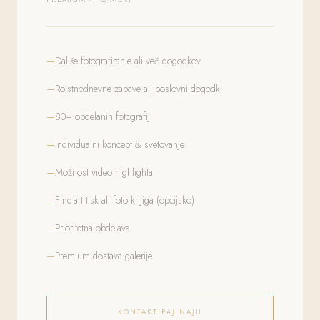
Daljše fotografiranje ali več dogodkov
Rojstnodnevne zabave ali poslovni dogodki
80+ obdelanih fotografij
Individualni koncept & svetovanje
Možnost video highlighta
Fine-art tisk ali foto knjiga (opcijsko)
Prioritetna obdelava
Premium dostava galerije
KONTAKTIRAJ NAJU