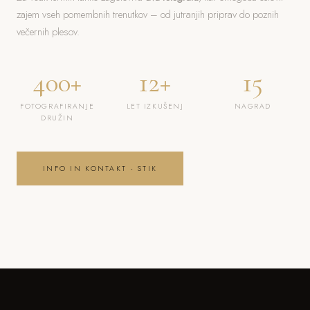
zajem vseh pomembnih trenutkov – od jutranjih priprav do poznih
večernih plesov.
400+
12+
15
FOTOGRAFIRANJE
LET IZKUŠENJ
NAGRAD
DRUŽIN
INFO IN KONTAKT - STIK