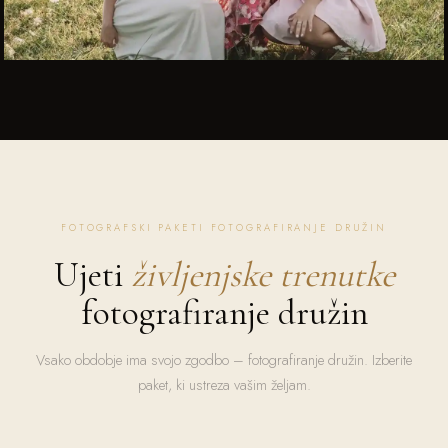
FOTOGRAFSKI PAKETI FOTOGRAFIRANJE DRUŽIN
Ujeti
življenjske trenutke
fotografiranje družin
Vsako obdobje ima svojo zgodbo – fotografiranje družin. Izberite
paket, ki ustreza vašim željam.