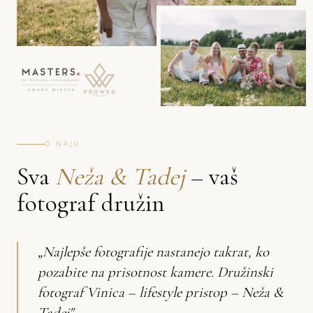
O NAJU
Sva
Neža & Tadej
– vaš
fotograf družin
„Najlepše fotografije nastanejo takrat, ko
pozabite na prisotnost kamere. Družinski
fotograf Vinica – lifestyle pristop – Neža &
Tadej"