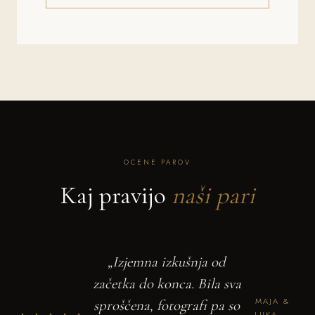
OCENE PAROV
Kaj pravijo
naši pari
„Izjemna izkušnja od
začetka do konca. Bila sva
MAJA &
sproščena, fotografi pa so
LUKA —