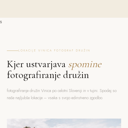
s
LOKACIJE VINICA FOTOGRAF DRUŽIN
Kjer ustvarjava
spomine
fotografiranje družin
fotografiranje družin Vinica po celotni Sloveniji in v tujini. Spodaj so
naše najljubše lokacije – vsaka s svojo edinstveno zgodbo.