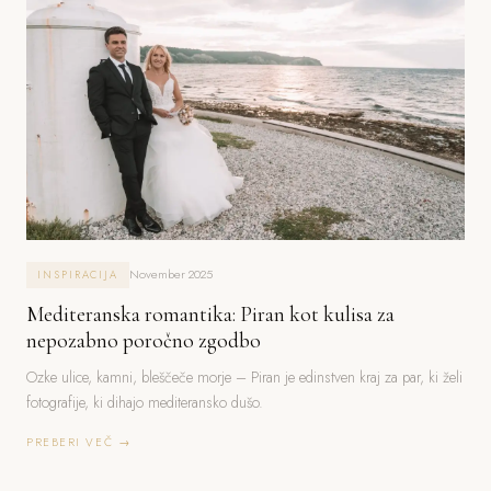
November 2025
INSPIRACIJA
Mediteranska romantika: Piran kot kulisa za
nepozabno poročno zgodbo
Ozke ulice, kamni, bleščeče morje – Piran je edinstven kraj za par, ki želi
fotografije, ki dihajo mediteransko dušo.
PREBERI VEČ →