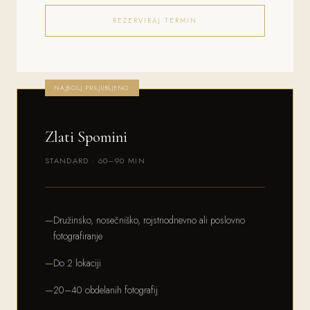
REZERVIRAJ TERMIN
NAJBOLJ PRILJUBLJENO
Zlati Spomini
STANDARD · 60–90 MIN
Družinsko, nosečniško, rojstnodnevno ali poslovno
fotografiranje
Do 2 lokaciji
20–40 obdelanih fotografij