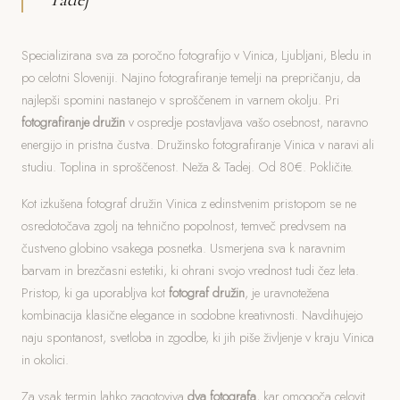
Specializirana sva za poročno fotografijo v Vinica, Ljubljani, Bledu in
po celotni Sloveniji. Najino fotografiranje temelji na prepričanju, da
najlepši spomini nastanejo v sproščenem in varnem okolju. Pri
fotografiranje družin
v ospredje postavljava vašo osebnost, naravno
energijo in pristna čustva. Družinsko fotografiranje Vinica v naravi ali
studiu. Toplina in sproščenost. Neža & Tadej. Od 80€. Pokličite.
Kot izkušena fotograf družin Vinica z edinstvenim pristopom se ne
osredotočava zgolj na tehnično popolnost, temveč predvsem na
čustveno globino vsakega posnetka. Usmerjena sva k naravnim
barvam in brezčasni estetiki, ki ohrani svojo vrednost tudi čez leta.
Pristop, ki ga uporabljva kot
fotograf družin
, je uravnotežena
kombinacija klasične elegance in sodobne kreativnosti. Navdihujejo
naju spontanost, svetloba in zgodbe, ki jih piše življenje v kraju Vinica
in okolici.
Za vsak termin lahko zagotoviva
dva fotografa
, kar omogoča celovit