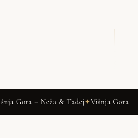
DRSNI NAVZDOL
a & Tadej
Višnja Gora
Wedding Ph
✦