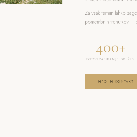
Za vsak termin lahko zag
pomembnih trenutkov – od
400+
FOTOGRAFIRANJE DRUŽIN
INFO IN KONTAKT -