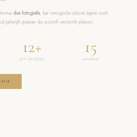
otoviva
dva fotografa
, kar omogoča celovit zajem vseh
 jutranjih priprav do poznih večernih plesov.
12+
15
LET IZKUŠENJ
NAGRAD
 STIK