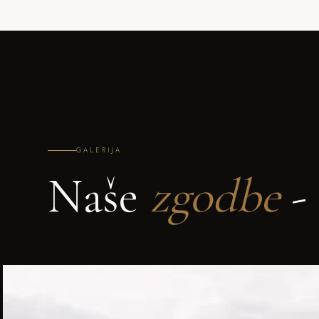
GALERIJA
Naše
zgodbe
- 