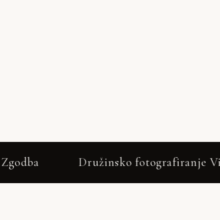
ružinsko fotografiranje Višnja Gora – Než