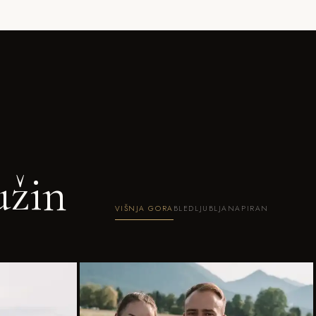
užin
VIŠNJA GORA
BLED
LJUBLJANA
PIRAN