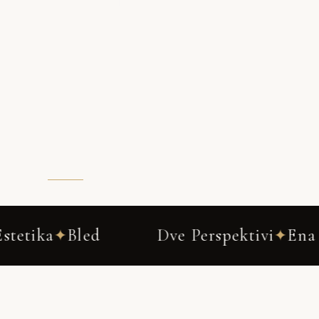
Dve Perspektivi
Ena Zgodba
D
✦