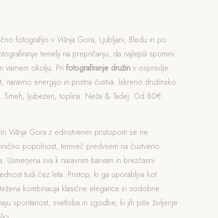
čno fotografijo v Višnja Gora, Ljubljani, Bledu in po
otografiranje temelji na prepričanju, da najlepši spomini
n varnem okolju. Pri
fotografiranje družin
v ospredje
, naravno energijo in pristna čustva. Iskreno družinsko
ra. Smeh, ljubezen, toplina. Neža & Tadej. Od 80€.
žin Višnja Gora z edinstvenim pristopom se ne
ehnično popolnost, temveč predvsem na čustveno
. Usmerjena sva k naravnim barvam in brezčasni
rednost tudi čez leta. Pristop, ki ga uporabljva kot
otežena kombinacija klasične elegance in sodobne
naju spontanost, svetloba in zgodbe, ki jih piše življenje
ici.