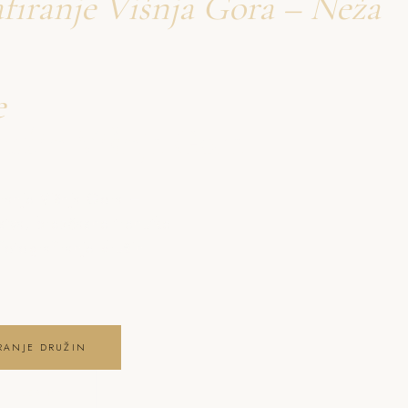
firanje Višnja Gora – Neža
e
družin Višnja Gora
ranje Višnja Gora –
stva, brezčasne trenutke
otografiranje družin
RANJE DRUŽIN
 GALERIJO