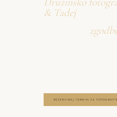
Družinsko fotogra
& Tadej
Ustvarjava
zgodb
o fotografiranje 
Neža & Tadej – Družinsko fotografi
Neža & Tadej, ki ujameva pristna ču
in lepoto vašega posebnega dne . f
Višnja Gora
REZERVIRAJ TERMIN ZA FOTOGRAFI
OGLEJ SI FOTOGRAFIRANJE DRUŽIN