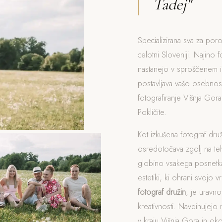
Tadej"
Specializirana sva za poro
celotni Sloveniji. Najino f
nastanejo v sproščenem i
postavljava vašo osebnost
fotografiranje Višnja Go
Pokličite.
Kot izkušena fotograf dru
osredotočava zgolj na t
globino vsakega posnetka
estetiki, ki ohrani svojo v
fotograf družin
, je uravn
kreativnosti. Navdihujejo 
v kraju Višnja Gora in okol