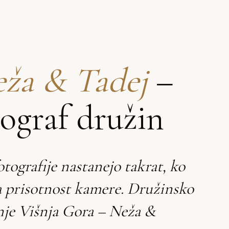
ža & Tadej
–
tograf družin
otografije nastanejo takrat, ko
a prisotnost kamere. Družinsko
nje Višnja Gora – Neža &