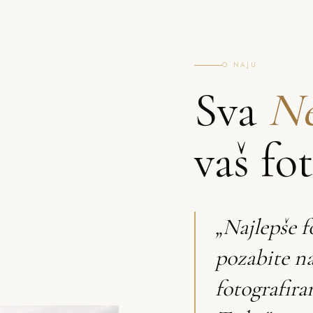
O NAJU
Sva
Ne
vaš fo
„Najlepše f
pozabite n
fotografira