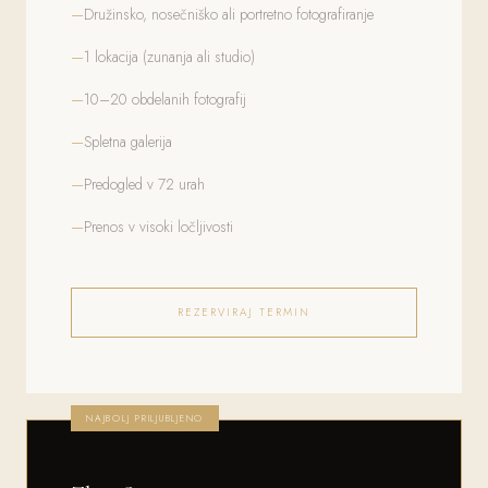
Družinsko, nosečniško ali portretno fotografiranje
1 lokacija (zunanja ali studio)
10–20 obdelanih fotografij
Spletna galerija
Predogled v 72 urah
Prenos v visoki ločljivosti
REZERVIRAJ TERMIN
NAJBOLJ PRILJUBLJENO