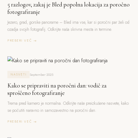
5 razlogov, zakaj je Bled popolna lokacija za poročno
fotografiranje
Jezero, grad, gorske panorame – Bled ima vse, kar si poročni par želi od
ozadja svojih fotografij. Odkrijte naša skrivna mesta in termine.
PREBERI VEČ →
September 2025
NASVETI
Kako se pripraviti na poročni dan: vodič za
sproščeno fotografiranje
Trema pred kamero je normalna. Odkrijte naše preizkušene nasvete, kako
se počutiti naravno in samozavestno na poročni dan.
PREBERI VEČ →