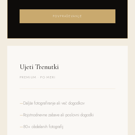
POVPRAŠEVANJE
Ujeti Trenutki
PREMIUM · PO MERI
Daljše fotografiranje ali več dogodkov
Rojstnodnevne zabave ali poslovni dogodki
80+ obdelanih fotografij