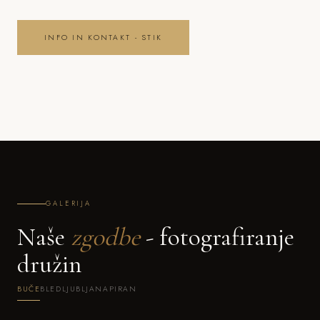
INFO IN KONTAKT - STIK
GALERIJA
Naše
zgodbe
- fotografiranje
družin
BUČE
BLED
LJUBLJANA
PIRAN