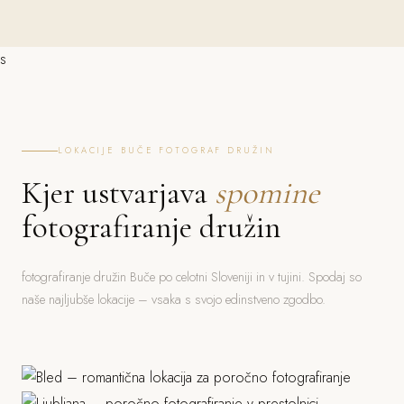
s
LOKACIJE BUČE FOTOGRAF DRUŽIN
Kjer ustvarjava
spomine
fotografiranje družin
fotografiranje družin Buče po celotni Sloveniji in v tujini. Spodaj so
naše najljubše lokacije – vsaka s svojo edinstveno zgodbo.
Bled
Ljubljana
Jezero, grad, gorski ozadje
Piran
Grad, stara mesta, parki