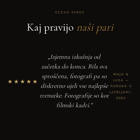
OCENE PAROV
Kaj pravijo
naši pari
„Izjemna izkušnja od
začetka do konca. Bila sva
MAJA &
sproščena, fotografi pa so
★★★★★
LUKA —
diskretno ujeli vse najlepše
POROKA V
LJUBLJANI,
trenutke. Fotografije so kot
2026
filmski kadri."