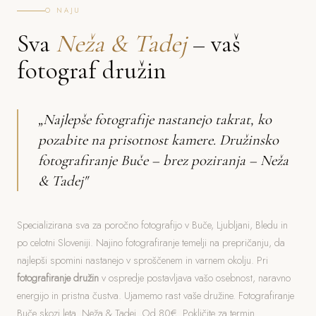
O NAJU
Sva
Neža & Tadej
– vaš
fotograf družin
„Najlepše fotografije nastanejo takrat, ko
pozabite na prisotnost kamere. Družinsko
fotografiranje Buče – brez poziranja – Neža
& Tadej"
Specializirana sva za poročno fotografijo v Buče, Ljubljani, Bledu in
po celotni Sloveniji. Najino fotografiranje temelji na prepričanju, da
najlepši spomini nastanejo v sproščenem in varnem okolju. Pri
fotografiranje družin
v ospredje postavljava vašo osebnost, naravno
energijo in pristna čustva. Ujamemo rast vaše družine. Fotografiranje
Buče skozi leta. Neža & Tadej. Od 80€. Pokličite za termin.