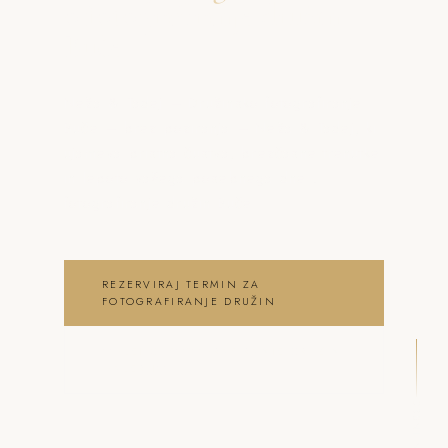
o fotografiranje družin
Buče
Neža & Tadej – Družinsko fotografiranje
Buče – brez poziranja – Neža & Tadej, ki
ujameva pristna čustva, brezčasne trenutke
in lepoto vašega posebnega dne .
fotografiranje družin Buče
REZERVIRAJ TERMIN ZA
FOTOGRAFIRANJE DRUŽIN
OGLEJ SI FOTOGRAFIRANJE DRUŽIN
GALERIJO