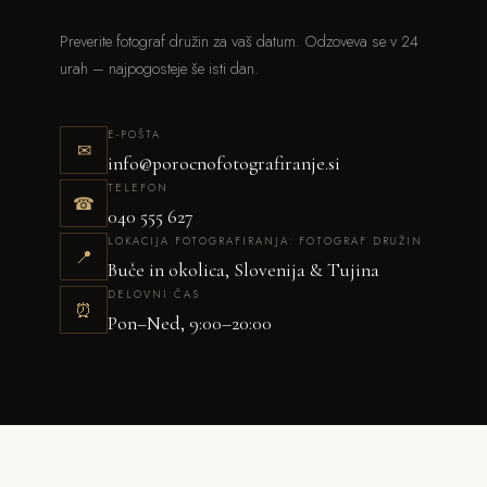
Preverite fotograf družin za vaš datum. Odzoveva se v 24
urah – najpogosteje še isti dan.
E-POŠTA
✉
info@porocnofotografiranje.si
TELEFON
☎
040 555 627
LOKACIJA FOTOGRAFIRANJA: FOTOGRAF DRUŽIN
📍
Buče in okolica, Slovenija & Tujina
DELOVNI ČAS
⏰
Pon–Ned, 9:00–20:00