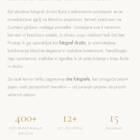
Kot izkušena fotograf družin Buče z edinstvenim pristopom se ne
osredotočava zgolj na tehnično popolnost, temveč predvsem na
čustveno globino vsakega posnetka. Usmerjena sva k naravnim
barvam in brezčasni estetiki, ki ohrani svojo vrednost tudi čez leta.
Pristop, ki ga uporabljva kot
fotograf družin
, je uravnotežena
kombinacija klasične elegance in sodobne kreativnosti. Navdihujejo
naju spontanost, svetloba in zgodbe, ki jih piše življenje v kraju Buče
in okolici.
Za vsak termin lahko zagotoviva
dva fotografa
, kar omogoča celovit
zajem vseh pomembnih trenutkov – od jutranjih priprav do poznih
večernih plesov.
400+
12+
15
FOTOGRAFIRANJE
LET IZKUŠENJ
NAGRAD
DRUŽIN