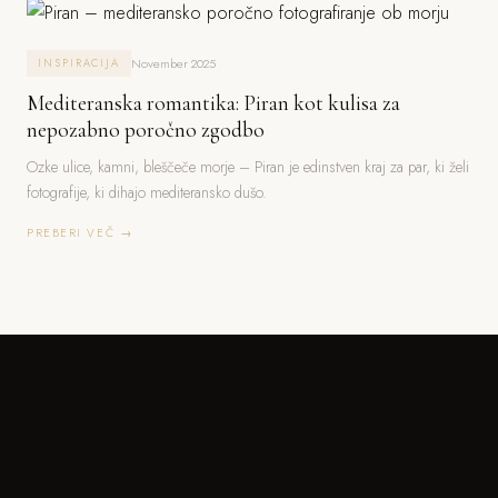
November 2025
INSPIRACIJA
Mediteranska romantika: Piran kot kulisa za
nepozabno poročno zgodbo
Ozke ulice, kamni, bleščeče morje – Piran je edinstven kraj za par, ki želi
fotografije, ki dihajo mediteransko dušo.
PREBERI VEČ →