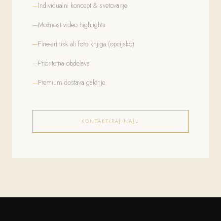
Individualni koncept & svetovanje
Možnost video highlighta
Fine-art tisk ali foto knjiga (opcijsko)
Prioritetna obdelava
Premium dostava galerije
KONTAKTIRAJ NAJU