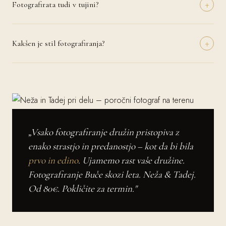
+
Podrobnosti dogovorimo individualno glede na vaše potrebe.
Fotografirata tudi v tujini?
Da, z veseljem potujeva na poroke po vsej Evropi in svetu. Potni
stroški se zaračunajo posebej in jih dogovorimo vnaprej. Imamo
+
izkušnje z romantičnimi destinacijami kot so Toskana, Cinque Terre,
Kakšen je stil fotografiranja?
Santorini in mnoge druge.
Najin prevladujoč stil je naravni dokumentarni pristop – ujamemo
resnične trenutke in čustva brez pretirane scenografije. Po vaši želji
vključimo tudi klasične portretne serije in kreativne umetniške kadre.
Skupaj ustvarimo vaš edinstveni vizualni slog.
„Vsako fotografiranje družin pristopiva z
enako strastjo in predanostjo – kot da bi bila
prvo in edino
. Ujamemo rast vaše družine.
Fotografiranje Buče skozi leta. Neža & Tadej.
Od 80€. Pokličite za termin."