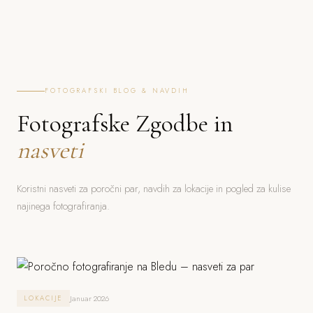
FOTOGRAFSKI BLOG & NAVDIH
Fotografske Zgodbe in
nasveti
Koristni nasveti za poročni par, navdih za lokacije in pogled za kulise
najinega fotografiranja.
Januar 2026
LOKACIJE