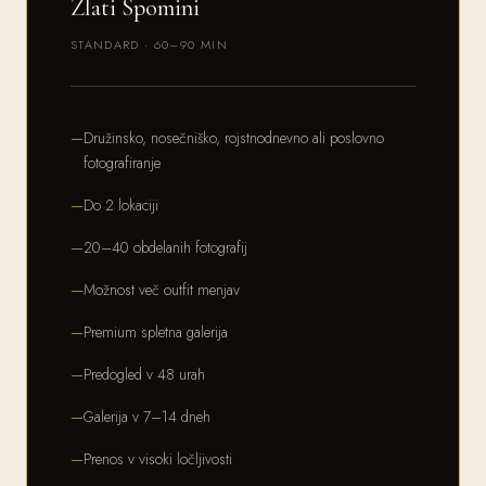
Zlati Spomini
STANDARD · 60–90 MIN
Družinsko, nosečniško, rojstnodnevno ali poslovno
fotografiranje
Do 2 lokaciji
20–40 obdelanih fotografij
Možnost več outfit menjav
Premium spletna galerija
Predogled v 48 urah
Galerija v 7–14 dneh
Prenos v visoki ločljivosti