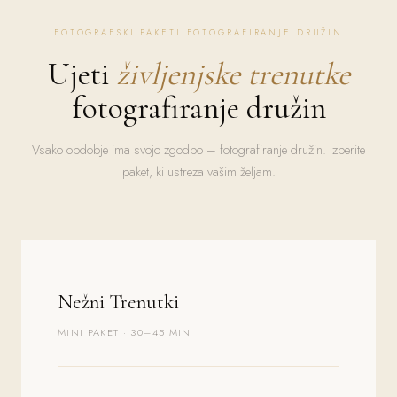
FOTOGRAFSKI PAKETI FOTOGRAFIRANJE DRUŽIN
Ujeti
življenjske trenutke
fotografiranje družin
Vsako obdobje ima svojo zgodbo – fotografiranje družin. Izberite
paket, ki ustreza vašim željam.
Nežni Trenutki
MINI PAKET · 30–45 MIN