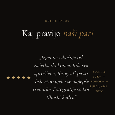
OCENE PAROV
Kaj pravijo
naši pari
„Izjemna izkušnja od
začetka do konca. Bila sva
MAJA &
sproščena, fotografi pa so
★★★★★
LUKA —
diskretno ujeli vse najlepše
POROKA V
LJUBLJANI,
trenutke. Fotografije so kot
2026
filmski kadri."