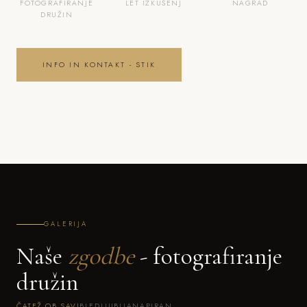
FOTOGRAFIRANJE
LET IZKUŠENJ
NAGRAD
DRUŽIN
INFO IN KONTAKT - STIK
GALERIJA
Naše
zgodbe
- fotografiranje
družin
ČATEŽ OB SAVI
BLED
LJUBLJANA
PIRAN