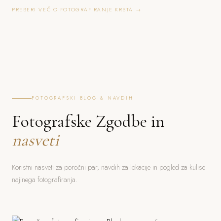
PREBERI VEČ O FOTOGRAFIRANJE KRSTA →
FOTOGRAFSKI BLOG & NAVDIH
Fotografske Zgodbe in
nasveti
Koristni nasveti za poročni par, navdih za lokacije in pogled za kulise
najinega fotografiranja.