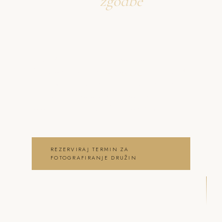
Ustvarjava
zgodbe
o fotografiranje družin
Čatež ob Savi
Neža & Tadej – Družinsko fotografiranje
Čatež ob Savi – brez poziranja – Neža &
Tadej, ki ujameva pristna čustva, brezčasne
trenutke in lepoto vašega posebnega dne .
fotografiranje družin Čatež ob Savi
REZERVIRAJ TERMIN ZA
FOTOGRAFIRANJE DRUŽIN
OGLEJ SI FOTOGRAFIRANJE DRUŽIN
GALERIJO