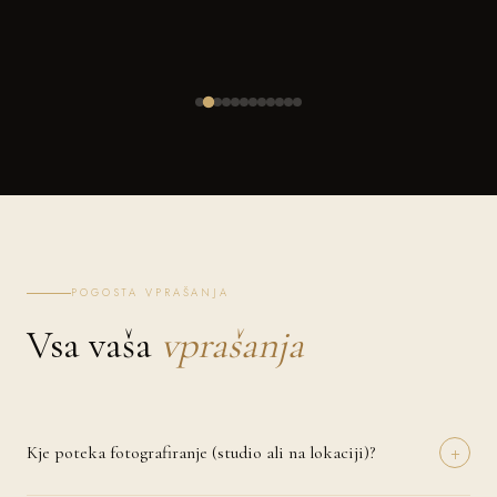
POGOSTA VPRAŠANJA
Vsa vaša
vprašanja
+
Kje poteka fotografiranje (studio ali na lokaciji)?
Fotografiranje lahko izvedemo v naravi (Čatež ob Savi), pri vas doma