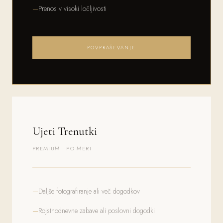
Prenos v visoki ločljivosti
POVPRAŠEVANJE
Ujeti Trenutki
PREMIUM · PO MERI
Daljše fotografiranje ali več dogodkov
Rojstnodnevne zabave ali poslovni dogodki