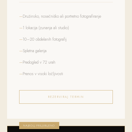
Družinsko, nosečniško ali portretno fotografiranje
1 lokacija (zunanja ali studio)
10–20 obdelanih fotografij
Spletna galerija
Predogled v 72 urah
Prenos v visoki ločljivosti
REZERVIRAJ TERMIN
NAJBOLJ PRILJUBLJENO