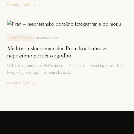
PREBERI VEČ →
November 2025
INSPIRACIJA
Mediteranska romantika: Piran kot kulisa za
nepozabno poročno zgodbo
Ozke ulice, kamni, bleščeče morje – Piran je edinstven kraj za par, ki želi
fotografije, ki dihajo mediteransko dušo.
PREBERI VEČ →