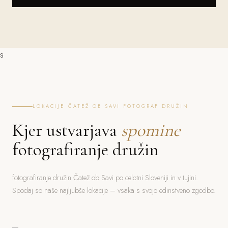
s
LOKACIJE ČATEŽ OB SAVI FOTOGRAF DRUŽIN
Kjer ustvarjava
spomine
fotografiranje družin
fotografiranje družin Čatež ob Savi po celotni Sloveniji in v tujini.
Spodaj so naše najljubše lokacije – vsaka s svojo edinstveno zgodbo.
Bled
Ljubljana
Jezero, grad, gorski ozadje