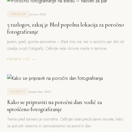
Januar 2026
LOKACIJE
5 razlogov, zakaj je Bled popolna lokacija za poročno
fotografiranje
Jezero, grad, gorske panorame – Bled ima vse, kar si poročni par želi od
ozadja svojih fotografij. Odkrijte naša skrivna mesta in termine.
PREBERI VEČ →
September 2025
NASVETI
Kako se pripraviti na poročni dan: vodič za
sproščeno fotografiranje
Trema pred kamero je normalna. Odkrijte naše preizkušene nasvete, kako
se počutiti naravno in samozavestno na poročni dan.