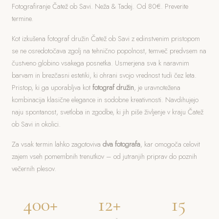
Fotografiranje Čatež ob Savi. Neža & Tadej. Od 80€. Preverite
termine.
Kot izkušena fotograf družin Čatež ob Savi z edinstvenim pristopom
se ne osredotočava zgolj na tehnično popolnost, temveč predvsem na
čustveno globino vsakega posnetka. Usmerjena sva k naravnim
barvam in brezčasni estetiki, ki ohrani svojo vrednost tudi čez leta.
Pristop, ki ga uporabljva kot
fotograf družin
, je uravnotežena
kombinacija klasične elegance in sodobne kreativnosti. Navdihujejo
naju spontanost, svetloba in zgodbe, ki jih piše življenje v kraju Čatež
ob Savi in okolici.
Za vsak termin lahko zagotoviva
dva fotografa
, kar omogoča celovit
zajem vseh pomembnih trenutkov – od jutranjih priprav do poznih
večernih plesov.
400+
12+
15