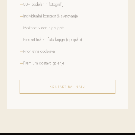
80+ obdelanih fotografij
Individualni koncept & svetovanje
Možnost video highlighta
Fine-art tisk ali foto knjiga (opcijsko)
Prioritetna obdelava
Premium dostava galerije
KONTAKTIRAJ NAJU