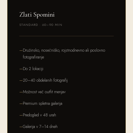
Zlati Spomini
STANDARD · 60–90 MIN
Družinsko, nosečniško, rojstnodnevno ali poslovno
fotografiranje
Do 2 lokaciji
20–40 obdelanih fotografij
Možnost več outfit menjav
Premium spletna galerija
Predogled v 48 urah
Galerija v 7–14 dneh