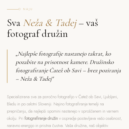
O NAJU
Sva
Neža & Tadej
– vaš
fotograf družin
„Najlepše fotografije nastanejo takrat, ko
pozabite na prisotnost kamere. Družinsko
fotografiranje Čatež ob Savi – brez poziranja
– Neža & Tadej"
Specializirana sva za poročno fotografijo v Čatež ob Savi, Ljubljani,
Bledu in po celotni Sloveniji. Najino fotografiranje temelji na
prepričanju, da najlepši spomini nastanejo v sproščenem in varnem
okolju. Pri
fotografiranje družin
v ospredje postavljava vašo osebnost,
naravno energijo in pristna čustva. Vaša družina, naš objektiv.