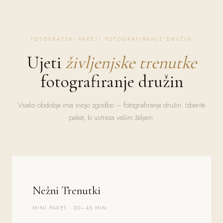
FOTOGRAFSKI PAKETI FOTOGRAFIRANJE DRUŽIN
Ujeti
življenjske trenutke
fotografiranje družin
Vsako obdobje ima svojo zgodbo – fotografiranje družin. Izberite
paket, ki ustreza vašim željam.
Nežni Trenutki
MINI PAKET · 30–45 MIN