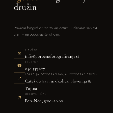
družin
Preverite fotograf družin za vaš datum. Odzoveva se v 24
urah – najpogosteje še isti dan.
E-POŠTA
✉
info@porocnofotografiranje.si
TELEFON
☎
040 555 627
LOKACIJA FOTOGRAFIRANJA: FOTOGRAF DRUŽIN
📍
Čatež ob Savi in okolica, Slovenija &
Tujina
DELOVNI ČAS
⏰
Pon–Ned, 9:00–20:00