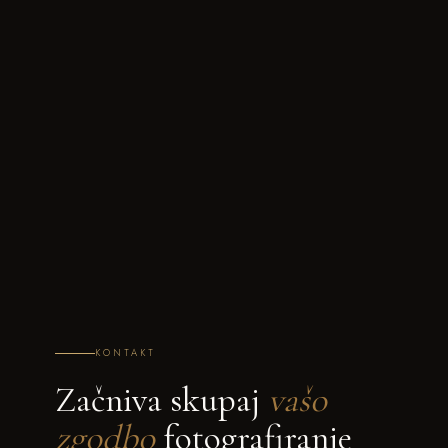
KONTAKT
Začniva skupaj
vašo
zgodbo
fotografiranje