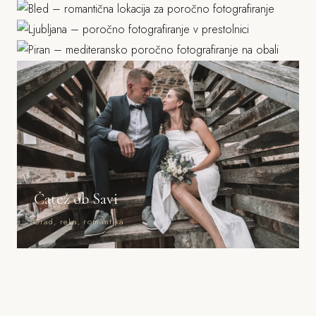
Piran
Grad, stara mesta, parki
Morje, mediteranska arhitektura
Čatež ob Savi
Grad, reka, romantika