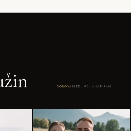
užin
DOBOVA
BLED
LJUBLJANA
PIRAN