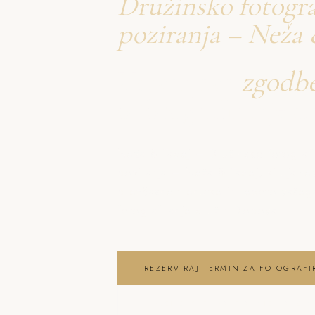
Družinsko fotogra
poziranja – Neža 
Ustvarjava
zgodb
o fotografiranje 
Neža & Tadej – Družinsko fotograf
poziranja – Neža & Tadej, ki ujamev
brezčasne trenutke in lepoto vaše
fotografiranje družin Dobova
REZERVIRAJ TERMIN ZA FOTOGRAFI
OGLEJ SI FOTOGRAFIRANJE DRUŽIN