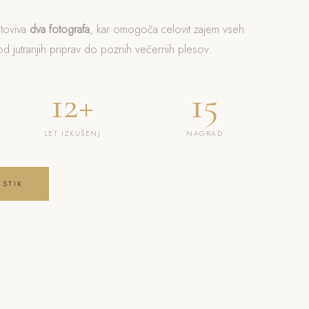
otoviva
dva fotografa
, kar omogoča celovit zajem vseh
 jutranjih priprav do poznih večernih plesov.
12+
15
LET IZKUŠENJ
NAGRAD
 STIK