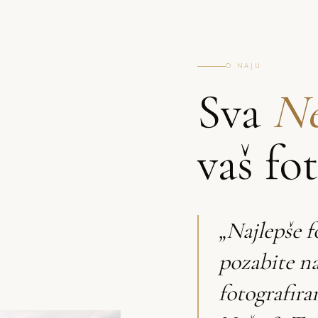
O NAJU
Sva
Ne
vaš fo
„Najlepše f
pozabite n
fotografira