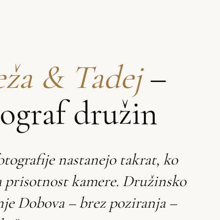
ža & Tadej
–
tograf družin
otografije nastanejo takrat, ko
a prisotnost kamere. Družinsko
nje Dobova – brez poziranja –