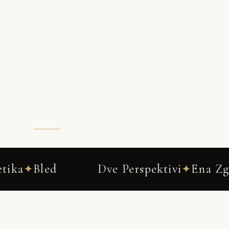
Dve Perspektivi
Ena Zgodba
Dru
✦