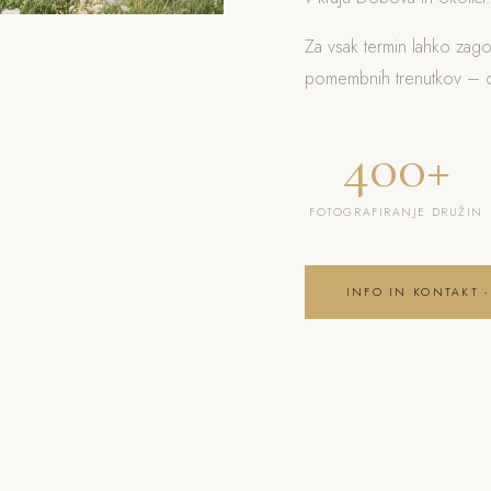
Za vsak termin lahko zag
pomembnih trenutkov – od
400+
FOTOGRAFIRANJE DRUŽIN
INFO IN KONTAKT -