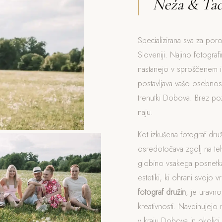
Neža & Tad
Specializirana sva za por
Sloveniji. Najino fotograf
nastanejo v sproščenem i
postavljava vašo osebnost,
trenutki Dobova. Brez poz
naju.
Kot izkušena fotograf dr
osredotočava zgolj na t
globino vsakega posnetka
estetiki, ki ohrani svojo v
fotograf družin
, je uravn
kreativnosti. Navdihujejo 
v kraju Dobova in okolici.