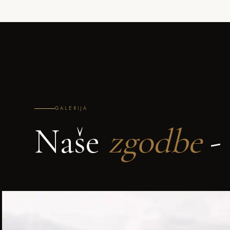
GALERIJA
Naše
zgodbe
- 