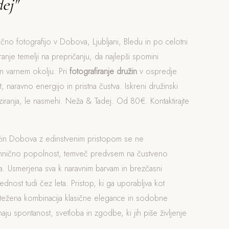
ej"
očno fotografijo v Dobova, Ljubljani, Bledu in po celotni
iranje temelji na prepričanju, da najlepši spomini
n varnem okolju. Pri
fotografiranje družin
v ospredje
 naravno energijo in pristna čustva. Iskreni družinski
iranja, le nasmehi. Neža & Tadej. Od 80€. Kontaktirajte
užin Dobova z edinstvenim pristopom se ne
ehnično popolnost, temveč predvsem na čustveno
. Usmerjena sva k naravnim barvam in brezčasni
rednost tudi čez leta. Pristop, ki ga uporabljva kot
otežena kombinacija klasične elegance in sodobne
naju spontanost, svetloba in zgodbe, ki jih piše življenje