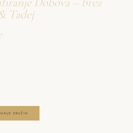
firanje Dobova – brez
& Tadej
e
družin Dobova
iranje Dobova – brez
a pristna čustva,
ga posebnega dne .
RANJE DRUŽIN
 GALERIJO