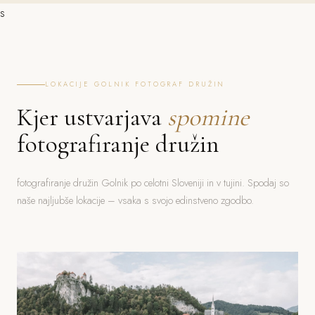
s
LOKACIJE GOLNIK FOTOGRAF DRUŽIN
Kjer ustvarjava
spomine
fotografiranje družin
fotografiranje družin Golnik po celotni Sloveniji in v tujini. Spodaj so
naše najljubše lokacije – vsaka s svojo edinstveno zgodbo.