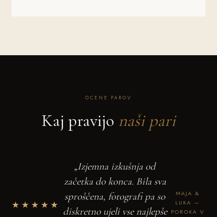
OCENE PAROV
Kaj pravijo
naši pari
„Izjemna izkušnja od
začetka do konca. Bila sva
MAJA &
sproščena, fotografi pa so
★★★★★
LUKA —
diskretno ujeli vse najlepše
POROKA V