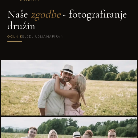
Naše
zgodbe
- fotografiranje
družin
GOLNIK
BLED
LJUBLJANA
PIRAN