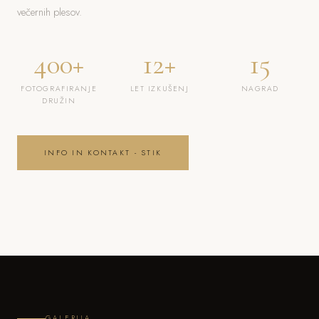
večernih plesov.
400+
12+
15
FOTOGRAFIRANJE
LET IZKUŠENJ
NAGRAD
DRUŽIN
INFO IN KONTAKT - STIK
GALERIJA