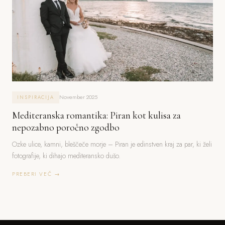
November 2025
INSPIRACIJA
Mediteranska romantika: Piran kot kulisa za
nepozabno poročno zgodbo
Ozke ulice, kamni, bleščeče morje – Piran je edinstven kraj za par, ki želi
fotografije, ki dihajo mediteransko dušo.
PREBERI VEČ →