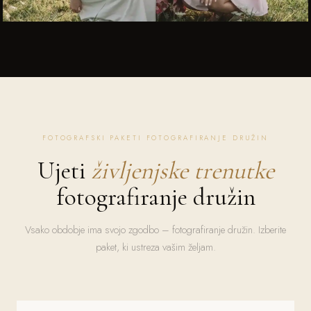
FOTOGRAFSKI PAKETI FOTOGRAFIRANJE DRUŽIN
Ujeti
življenjske trenutke
fotografiranje družin
Vsako obdobje ima svojo zgodbo – fotografiranje družin. Izberite
paket, ki ustreza vašim željam.