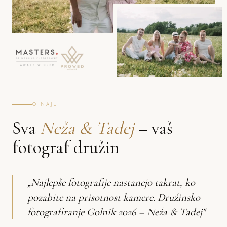
O NAJU
Sva
Neža & Tadej
– vaš
fotograf družin
„Najlepše fotografije nastanejo takrat, ko
pozabite na prisotnost kamere. Družinsko
fotografiranje Golnik 2026 – Neža & Tadej"