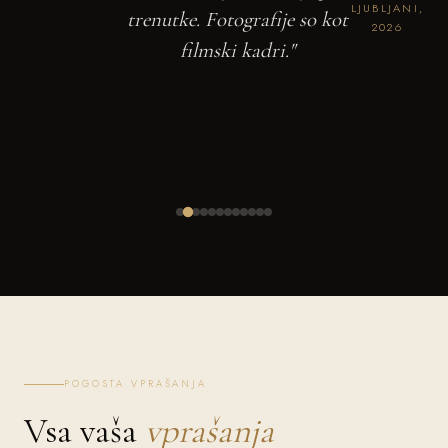
LJUBLJANI,
trenutke. Fotografije so kot
2026
filmski kadri."
POGOSTA VPRAŠANJA
Vsa vaša
vprašanja