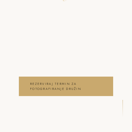
o fotografiranje družin
Golnik
Neža & Tadej – Družinsko fotografiranje
Golnik 2026 – Neža & Tadej, ki ujameva
pristna čustva, brezčasne trenutke in
lepoto vašega posebnega dne .
fotografiranje družin Golnik
REZERVIRAJ TERMIN ZA
FOTOGRAFIRANJE DRUŽIN
OGLEJ SI FOTOGRAFIRANJE DRUŽIN
GALERIJO