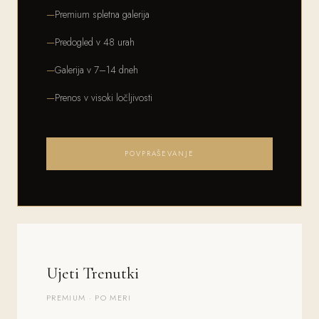
Premium spletna galerija
Predogled v 48 urah
Galerija v 7–14 dneh
Prenos v visoki ločljivosti
POVPRAŠEVANJE
Ujeti Trenutki
PREMIUM · PO MERI