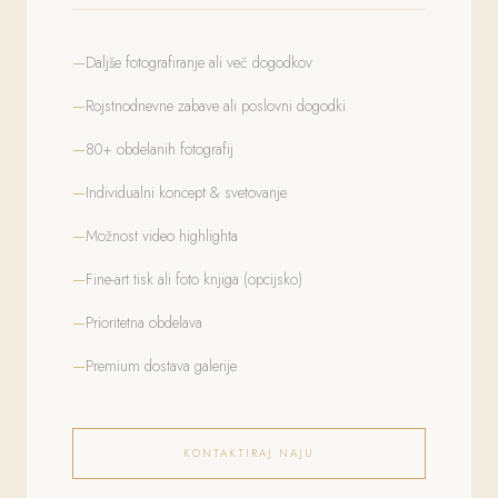
Daljše fotografiranje ali več dogodkov
Rojstnodnevne zabave ali poslovni dogodki
80+ obdelanih fotografij
Individualni koncept & svetovanje
Možnost video highlighta
Fine-art tisk ali foto knjiga (opcijsko)
Prioritetna obdelava
Premium dostava galerije
KONTAKTIRAJ NAJU