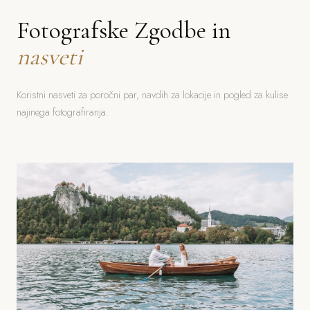
Fotografske Zgodbe in
nasveti
Koristni nasveti za poročni par, navdih za lokacije in pogled za kulise
najinega fotografiranja.