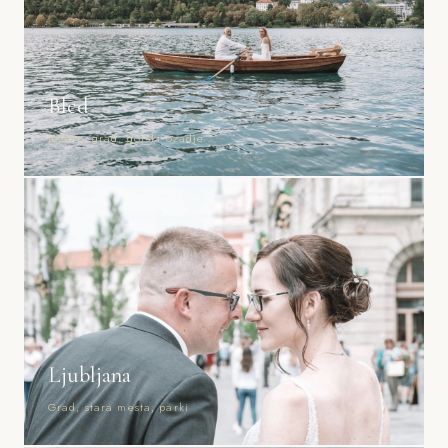
Bled
Jezero, grad, gorski ozadje
Ljubljana
Grad, stara mesta, parki