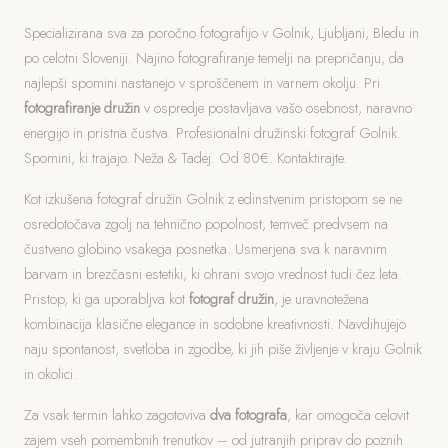
Specializirana sva za poročno fotografijo v Golnik, Ljubljani, Bledu in
po celotni Sloveniji. Najino fotografiranje temelji na prepričanju, da
najlepši spomini nastanejo v sproščenem in varnem okolju. Pri
fotografiranje družin
v ospredje postavljava vašo osebnost, naravno
energijo in pristna čustva. Profesionalni družinski fotograf Golnik.
Spomini, ki trajajo. Neža & Tadej. Od 80€. Kontaktirajte.
Kot izkušena fotograf družin Golnik z edinstvenim pristopom se ne
osredotočava zgolj na tehnično popolnost, temveč predvsem na
čustveno globino vsakega posnetka. Usmerjena sva k naravnim
barvam in brezčasni estetiki, ki ohrani svojo vrednost tudi čez leta.
Pristop, ki ga uporabljva kot
fotograf družin
, je uravnotežena
kombinacija klasične elegance in sodobne kreativnosti. Navdihujejo
naju spontanost, svetloba in zgodbe, ki jih piše življenje v kraju Golnik
in okolici.
Za vsak termin lahko zagotoviva
dva fotografa
, kar omogoča celovit
zajem vseh pomembnih trenutkov – od jutranjih priprav do poznih