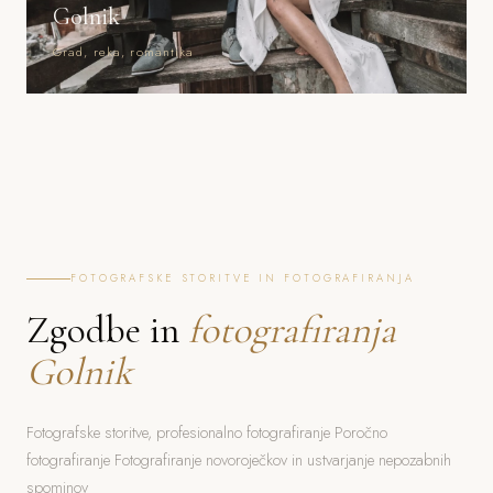
Golnik
Grad, reka, romantika
FOTOGRAFSKE STORITVE IN FOTOGRAFIRANJA
Zgodbe in
fotografiranja
Golnik
Fotografske storitve, profesionalno fotografiranje Poročno
fotografiranje Fotografiranje novoroječkov in ustvarjanje nepozabnih
spominov