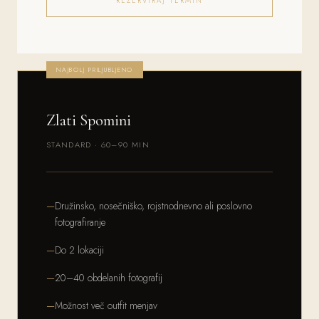
REZERVIRAJ TERMIN
NAJBOLJ PRILJUBLJENO
Zlati Spomini
STANDARD · 60–90 MIN
Družinsko, nosečniško, rojstnodnevno ali poslovno
fotografiranje
Do 2 lokaciji
20–40 obdelanih fotografij
Možnost več outfit menjav