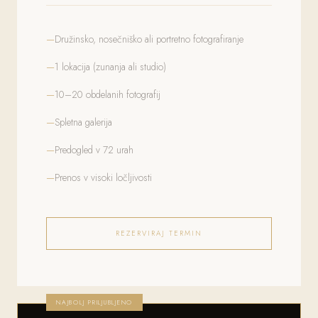
Družinsko, nosečniško ali portretno fotografiranje
1 lokacija (zunanja ali studio)
10–20 obdelanih fotografij
Spletna galerija
Predogled v 72 urah
Prenos v visoki ločljivosti
REZERVIRAJ TERMIN
NAJBOLJ PRILJUBLJENO