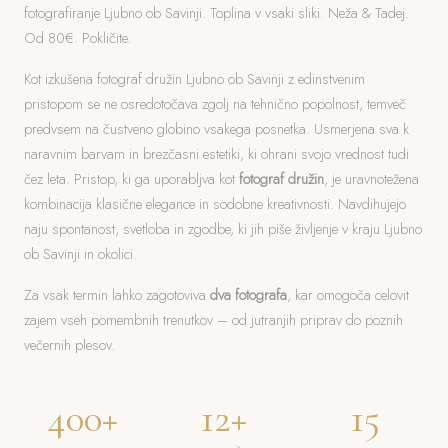
fotografiranje Ljubno ob Savinji. Toplina v vsaki sliki. Neža & Tadej.
Od 80€. Pokličite.
Kot izkušena fotograf družin Ljubno ob Savinji z edinstvenim
pristopom se ne osredotočava zgolj na tehnično popolnost, temveč
predvsem na čustveno globino vsakega posnetka. Usmerjena sva k
naravnim barvam in brezčasni estetiki, ki ohrani svojo vrednost tudi
čez leta. Pristop, ki ga uporabljva kot
fotograf družin
, je uravnotežena
kombinacija klasične elegance in sodobne kreativnosti. Navdihujejo
naju spontanost, svetloba in zgodbe, ki jih piše življenje v kraju Ljubno
ob Savinji in okolici.
Za vsak termin lahko zagotoviva
dva fotografa
, kar omogoča celovit
zajem vseh pomembnih trenutkov – od jutranjih priprav do poznih
večernih plesov.
400+
12+
15