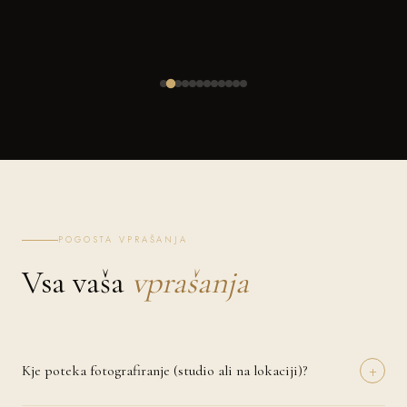
POGOSTA VPRAŠANJA
Vsa vaša
vprašanja
+
Kje poteka fotografiranje (studio ali na lokaciji)?
Fotografiranje lahko izvedemo v naravi (Ljubno ob Savinji), pri vas