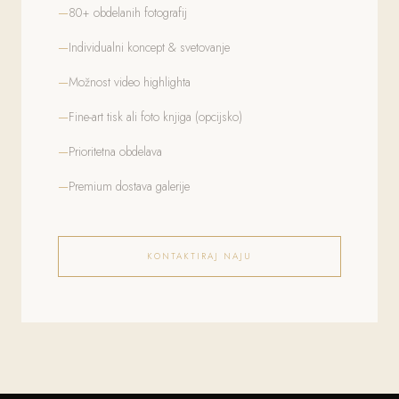
80+ obdelanih fotografij
Individualni koncept & svetovanje
Možnost video highlighta
Fine-art tisk ali foto knjiga (opcijsko)
Prioritetna obdelava
Premium dostava galerije
KONTAKTIRAJ NAJU