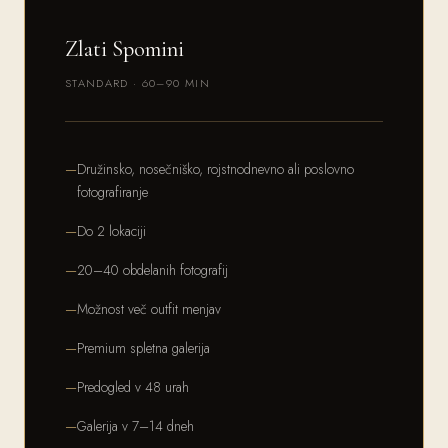
Zlati Spomini
STANDARD · 60–90 MIN
Družinsko, nosečniško, rojstnodnevno ali poslovno
fotografiranje
Do 2 lokaciji
20–40 obdelanih fotografij
Možnost več outfit menjav
Premium spletna galerija
Predogled v 48 urah
Galerija v 7–14 dneh