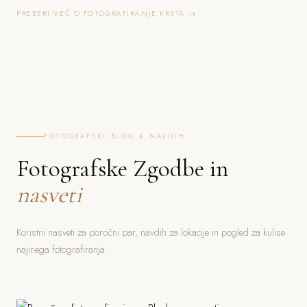
PREBERI VEČ O FOTOGRAFIRANJE KRSTA →
FOTOGRAFSKI BLOG & NAVDIH
Fotografske Zgodbe in
nasveti
Koristni nasveti za poročni par, navdih za lokacije in pogled za kulise
najinega fotografiranja.