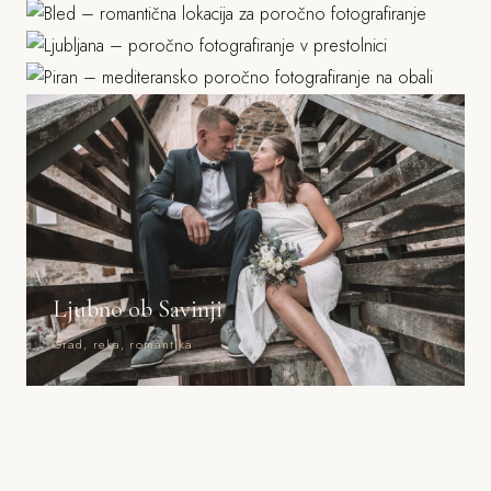
Piran
Grad, stara mesta, parki
Morje, mediteranska arhitektura
Ljubno ob Savinji
Grad, reka, romantika