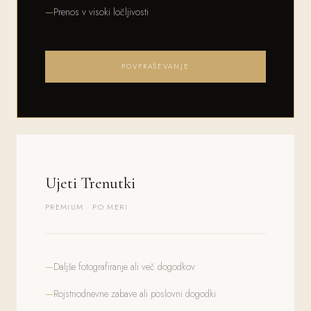
Prenos v visoki ločljivosti
POVPRAŠEVANJE
Ujeti Trenutki
PREMIUM · PO MERI
Daljše fotografiranje ali več dogodkov
Rojstnodnevne zabave ali poslovni dogodki