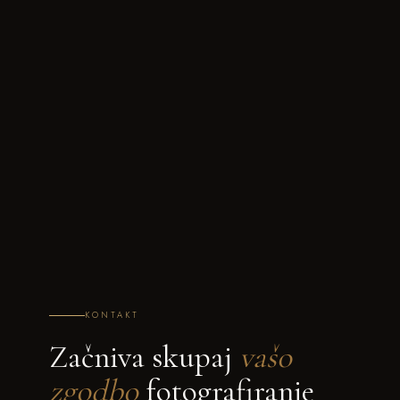
KONTAKT
Začniva skupaj
vašo
zgodbo
fotografiranje