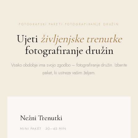
FOTOGRAFSKI PAKETI FOTOGRAFIRANJE DRUŽIN
Ujeti
življenjske trenutke
fotografiranje družin
Vsako obdobje ima svojo zgodbo – fotografiranje družin. Izberite
paket, ki ustreza vašim željam.
Nežni Trenutki
MINI PAKET · 30–45 MIN