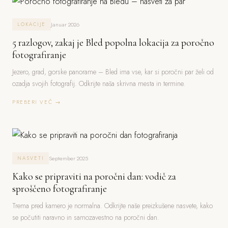
Januar 2026
LOKACIJE
5 razlogov, zakaj je Bled popolna lokacija za poročno
fotografiranje
Jezero, grad, gorske panorame – Bled ima vse, kar si poročni par želi od
ozadja svojih fotografij. Odkrijte naša skrivna mesta in termine.
PREBERI VEČ →
September 2025
NASVETI
Kako se pripraviti na poročni dan: vodič za
sproščeno fotografiranje
Trema pred kamero je normalna. Odkrijte naše preizkušene nasvete, kako
se počutiti naravno in samozavestno na poročni dan.