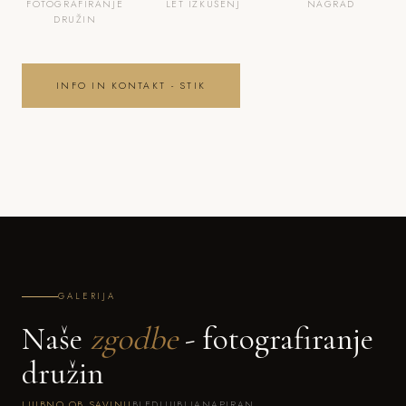
FOTOGRAFIRANJE
LET IZKUŠENJ
NAGRAD
DRUŽIN
INFO IN KONTAKT - STIK
GALERIJA
Naše
zgodbe
- fotografiranje
družin
LJUBNO OB SAVINJI
BLED
LJUBLJANA
PIRAN