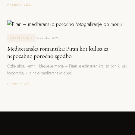
PREBERI VEČ →
November 2025
INSPIRACIJA
Mediteranska romantika: Piran kot kulisa za
nepozabno poročno zgodbo
Ozke ulice, kamni, bleščeče morje – Piran je edinstven kraj za par, ki želi
fotografije, ki dihajo mediteransko dušo.
PREBERI VEČ →