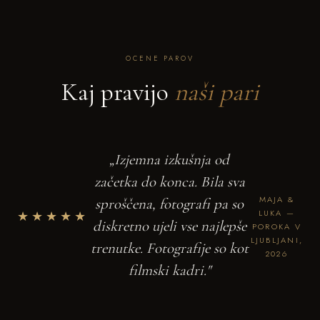
OCENE PAROV
Kaj pravijo
naši pari
„Izjemna izkušnja od
začetka do konca. Bila sva
MAJA &
sproščena, fotografi pa so
★★★★★
LUKA —
diskretno ujeli vse najlepše
POROKA V
LJUBLJANI,
trenutke. Fotografije so kot
2026
filmski kadri."