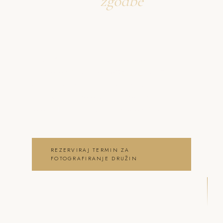
Ustvarjava
zgodbe
o fotografiranje družin
Ljubno ob Savinji
Neža & Tadej – Družinsko fotografiranje
Ljubno ob Savinji od 80€ – Neža & Tadej,
ki ujameva pristna čustva, brezčasne
trenutke in lepoto vašega posebnega dne .
fotografiranje družin Ljubno ob Savinji
REZERVIRAJ TERMIN ZA
FOTOGRAFIRANJE DRUŽIN
OGLEJ SI FOTOGRAFIRANJE DRUŽIN
GALERIJO