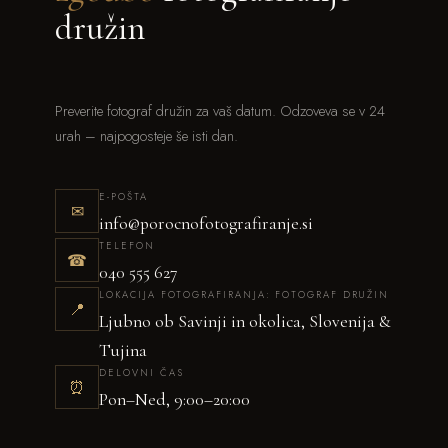
družin
Preverite fotograf družin za vaš datum. Odzoveva se v 24
urah – najpogosteje še isti dan.
E-POŠTA
✉
info@porocnofotografiranje.si
TELEFON
☎
040 555 627
LOKACIJA FOTOGRAFIRANJA: FOTOGRAF DRUŽIN
📍
Ljubno ob Savinji in okolica, Slovenija &
Tujina
DELOVNI ČAS
⏰
Pon–Ned, 9:00–20:00