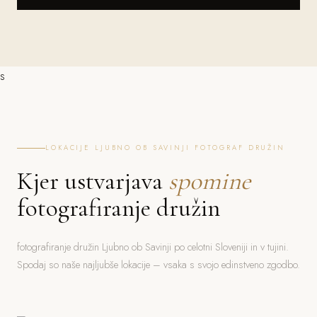
s
LOKACIJE LJUBNO OB SAVINJI FOTOGRAF DRUŽIN
Kjer ustvarjava
spomine
fotografiranje družin
fotografiranje družin Ljubno ob Savinji po celotni Sloveniji in v tujini.
Spodaj so naše najljubše lokacije – vsaka s svojo edinstveno zgodbo.
Bled
Ljubljana
Jezero, grad, gorski ozadje