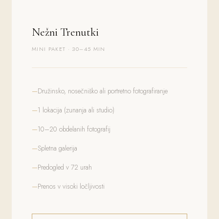
Nežni Trenutki
MINI PAKET · 30–45 MIN
Družinsko, nosečniško ali portretno fotografiranje
1 lokacija (zunanja ali studio)
10–20 obdelanih fotografij
Spletna galerija
Predogled v 72 urah
Prenos v visoki ločljivosti