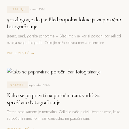
Januar 2026
LOKACIJE
5 razlogov, zakaj je Bled popolna lokacija za poročno
fotografiranje
Jezero, grad, gorske panorame – Bled ima vse, kar si poročni par želi od
ozadja svojih fotografij. Odkrijte naša skrivna mesta in termine.
PREBERI VEČ →
September 2025
NASVETI
Kako se pripraviti na poročni dan: vodič za
sproščeno fotografiranje
Trema pred kamero je normalna. Odkrijte naše preizkušene nasvete, kako
se počutiti naravno in samozavestno na poročni dan.
PREBERI VEČ →