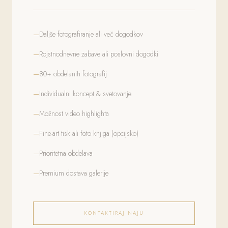
Daljše fotografiranje ali več dogodkov
Rojstnodnevne zabave ali poslovni dogodki
80+ obdelanih fotografij
Individualni koncept & svetovanje
Možnost video highlighta
Fine-art tisk ali foto knjiga (opcijsko)
Prioritetna obdelava
Premium dostava galerije
KONTAKTIRAJ NAJU