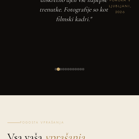
LJUBLJANI,
trenutke. Fotografije so kot
2026
filmski kadri."
POGOSTA VPRAŠANJA
Vsa vaša
vprašanja