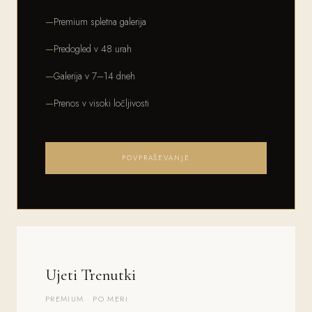
Premium spletna galerija
Predogled v 48 urah
Galerija v 7–14 dneh
Prenos v visoki ločljivosti
POVPRAŠEVANJE
Ujeti Trenutki
PREMIUM · PO MERI