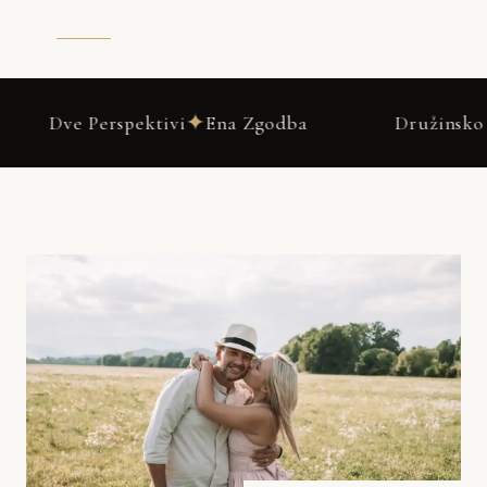
✦
ivi
Ena Zgodba
Družinsko fotografiranje Ško