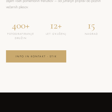
zajem vseh pomembnih trenutkov – od jutranjih priprav do poznih
večernih plesov.
400+
12+
15
FOTOGRAFIRANJE
LET IZKUŠENJ
NAGRAD
DRUŽIN
INFO IN KONTAKT - STIK