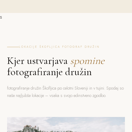
s
LOKACIJE ŠKOFLJICA FOTOGRAF DRUŽIN
Kjer ustvarjava
spomine
fotografiranje družin
fotografiranje družin Škofljica po celotni Sloveniji in v tujini. Spodaj so
naše najljubše lokacije – vsaka s svojo edinstveno zgodbo.