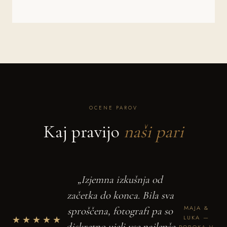
OCENE PAROV
Kaj pravijo
naši pari
„Izjemna izkušnja od
začetka do konca. Bila sva
MAJA &
sproščena, fotografi pa so
★★★★★
LUKA —
diskretno ujeli vse najlepše
POROKA V