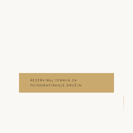
o fotografiranje družin
Škofljica
Neža & Tadej – Družinsko fotografiranje
Škofljica – Neža & Tadej, ki ujameva
pristna čustva, brezčasne trenutke in
lepoto vašega posebnega dne .
fotografiranje družin Škofljica
REZERVIRAJ TERMIN ZA
FOTOGRAFIRANJE DRUŽIN
OGLEJ SI FOTOGRAFIRANJE DRUŽIN
GALERIJO
DRSNI NAVZDOL