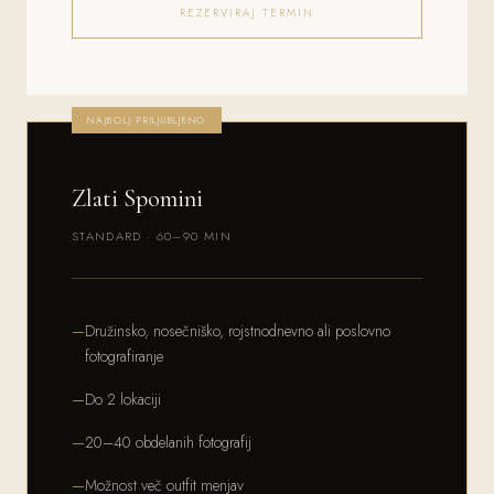
REZERVIRAJ TERMIN
NAJBOLJ PRILJUBLJENO
Zlati Spomini
STANDARD · 60–90 MIN
Družinsko, nosečniško, rojstnodnevno ali poslovno
fotografiranje
Do 2 lokaciji
20–40 obdelanih fotografij
Možnost več outfit menjav