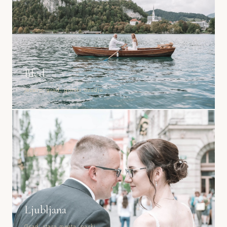
Bled
Jezero, grad, gorski ozadje
Ljubljana
Grad, stara mesta, parki