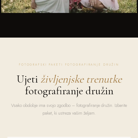
FOTOGRAFSKI PAKETI FOTOGRAFIRANJE DRUŽIN
Ujeti
življenjske trenutke
fotografiranje družin
Vsako obdobje ima svojo zgodbo – fotografiranje družin. Izberite
paket, ki ustreza vašim željam.