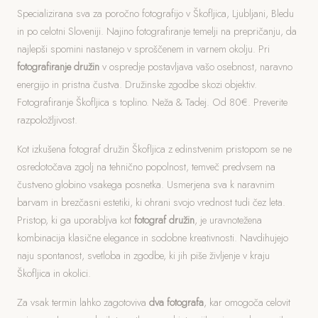
Specializirana sva za poročno fotografijo v Škofljica, Ljubljani, Bledu
in po celotni Sloveniji. Najino fotografiranje temelji na prepričanju, da
najlepši spomini nastanejo v sproščenem in varnem okolju. Pri
fotografiranje družin
v ospredje postavljava vašo osebnost, naravno
energijo in pristna čustva. Družinske zgodbe skozi objektiv.
Fotografiranje Škofljica s toplino. Neža & Tadej. Od 80€. Preverite
razpoložljivost.
Kot izkušena fotograf družin Škofljica z edinstvenim pristopom se ne
osredotočava zgolj na tehnično popolnost, temveč predvsem na
čustveno globino vsakega posnetka. Usmerjena sva k naravnim
barvam in brezčasni estetiki, ki ohrani svojo vrednost tudi čez leta.
Pristop, ki ga uporabljva kot
fotograf družin
, je uravnotežena
kombinacija klasične elegance in sodobne kreativnosti. Navdihujejo
naju spontanost, svetloba in zgodbe, ki jih piše življenje v kraju
Škofljica in okolici.
Za vsak termin lahko zagotoviva
dva fotografa
, kar omogoča celovit