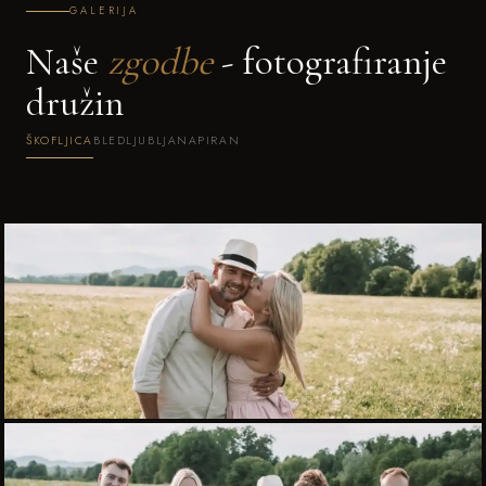
GALERIJA
Naše
zgodbe
- fotografiranje
družin
ŠKOFLJICA
BLED
LJUBLJANA
PIRAN