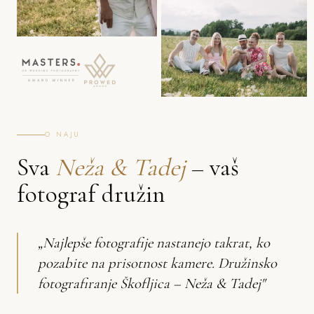
O NAJU
Sva
Neža & Tadej
– vaš
fotograf družin
„Najlepše fotografije nastanejo takrat, ko
pozabite na prisotnost kamere. Družinsko
fotografiranje Škofljica – Neža & Tadej"