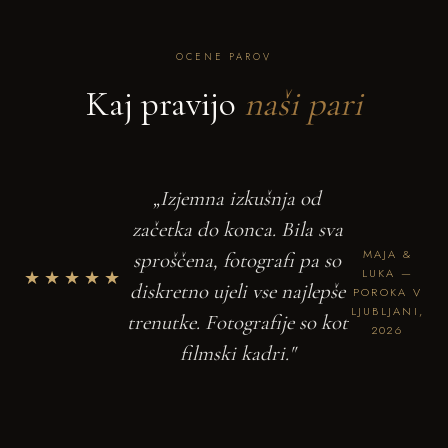
OCENE PAROV
Kaj pravijo
naši pari
„Izjemna izkušnja od
začetka do konca. Bila sva
MAJA &
sproščena, fotografi pa so
★★★★★
LUKA —
diskretno ujeli vse najlepše
POROKA V
LJUBLJANI,
trenutke. Fotografije so kot
2026
filmski kadri."