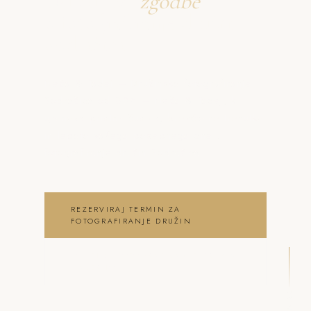
Ustvarjava
zgodbe
o fotografiranje družin
Sodražica
Neža & Tadej – Družinsko fotografiranje
Sodražica od 80€ – Neža & Tadej, ki
ujameva pristna čustva, brezčasne trenutke
in lepoto vašega posebnega dne .
fotografiranje družin Sodražica
REZERVIRAJ TERMIN ZA
FOTOGRAFIRANJE DRUŽIN
OGLEJ SI FOTOGRAFIRANJE DRUŽIN
GALERIJO