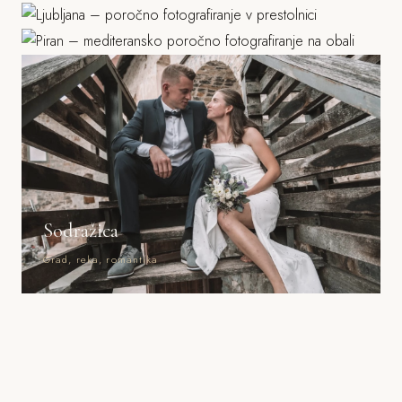
Morje, mediteranska arhitektura
Sodražica
Grad, reka, romantika