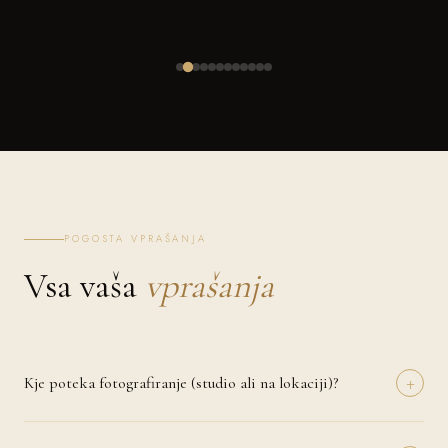
POGOSTA VPRAŠANJA
Vsa vaša
vprašanja
+
Kje poteka fotografiranje (studio ali na lokaciji)?
Fotografiranje lahko izvedemo v naravi (Sodražica), pri vas doma ali
na izbrani lokaciji, ki ima za vas poseben pomen. Pri nosečniških in