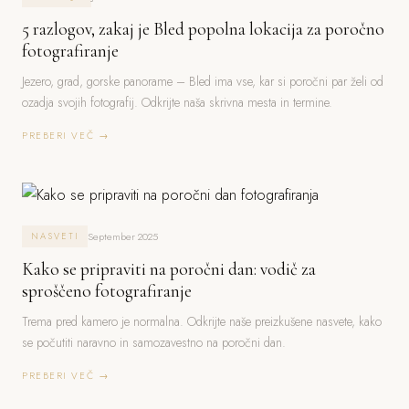
5 razlogov, zakaj je Bled popolna lokacija za poročno
fotografiranje
Jezero, grad, gorske panorame – Bled ima vse, kar si poročni par želi od
ozadja svojih fotografij. Odkrijte naša skrivna mesta in termine.
PREBERI VEČ →
September 2025
NASVETI
Kako se pripraviti na poročni dan: vodič za
sproščeno fotografiranje
Trema pred kamero je normalna. Odkrijte naše preizkušene nasvete, kako
se počutiti naravno in samozavestno na poročni dan.
PREBERI VEČ →