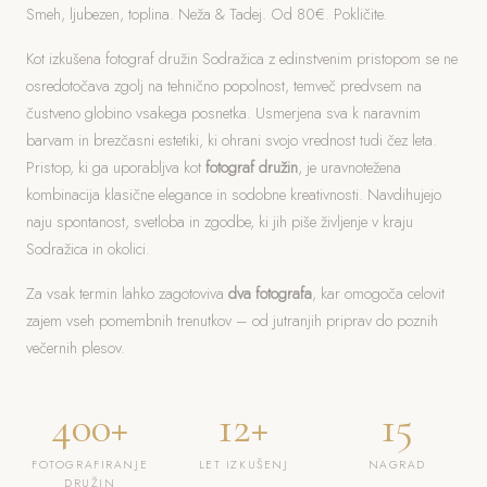
Smeh, ljubezen, toplina. Neža & Tadej. Od 80€. Pokličite.
Kot izkušena fotograf družin Sodražica z edinstvenim pristopom se ne
osredotočava zgolj na tehnično popolnost, temveč predvsem na
čustveno globino vsakega posnetka. Usmerjena sva k naravnim
barvam in brezčasni estetiki, ki ohrani svojo vrednost tudi čez leta.
Pristop, ki ga uporabljva kot
fotograf družin
, je uravnotežena
kombinacija klasične elegance in sodobne kreativnosti. Navdihujejo
naju spontanost, svetloba in zgodbe, ki jih piše življenje v kraju
Sodražica in okolici.
Za vsak termin lahko zagotoviva
dva fotografa
, kar omogoča celovit
zajem vseh pomembnih trenutkov – od jutranjih priprav do poznih
večernih plesov.
400+
12+
15
FOTOGRAFIRANJE
LET IZKUŠENJ
NAGRAD
DRUŽIN