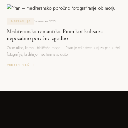
November 2025
INSPIRACIJA
Mediteranska romantika: Piran kot kulisa za
nepozabno poročno zgodbo
Ozke ulice, kamni, bleščeče morje – Piran je edinstven kraj za par, ki želi
fotografije, ki dihajo mediteransko dušo.
PREBERI VEČ →