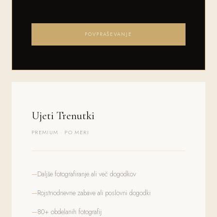
POVPRAŠEVANJE
Ujeti Trenutki
PREMIUM · PO MERI
Daljše fotografiranje ali več dogodkov
Rojstnodnevne zabave ali poslovni dogodki
80+ obdelanih fotografij