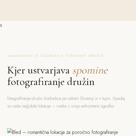
s
LOKACIJE SODRAŽICA FOTOGRAF DRUŽIN
Kjer ustvarjava
spomine
fotografiranje družin
fotografiranje družin Sodražica po celotni Sloveniji in v tujini. Spodaj
so naše najljubše lokacije – vsaka s svojo edinstveno zgodbo.
Bled
Ljubljana
Jezero, grad, gorski ozadje
Piran
Grad, stara mesta, parki