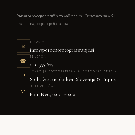
Preverite fotograf družin za vaš datum. Odzoveva se v 24
urah – najpogosteje še isti dan.
E-POŠTA
✉
info@porocnofotografiranje.si
TELEFON
☎
040 555 627
LOKACIJA FOTOGRAFIRANJA: FOTOGRAF DRUŽIN
📍
Sodražica in okolica, Slovenija & Tujina
DELOVNI ČAS
⏰
Pon–Ned, 9:00–20:00