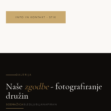
INFO IN KONTAKT - STIK
GALERIJA
Naše
zgodbe
- fotografiranje
družin
SODRAŽICA
BLED
LJUBLJANA
PIRAN