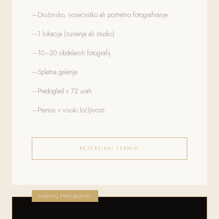
Družinsko, nosečniško ali portretno fotografiranje
1 lokacija (zunanja ali studio)
10–20 obdelanih fotografij
Spletna galerija
Predogled v 72 urah
Prenos v visoki ločljivosti
REZERVIRAJ TERMIN
NAJBOLJ PRILJUBLJENO