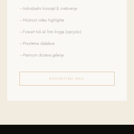
Individualni koncept & svetovanje
Možnost video highlighta
Fine-art tisk ali foto knjiga (opcijsko)
Prioritetna obdelava
Premium dostava galerije
KONTAKTIRAJ NAJU