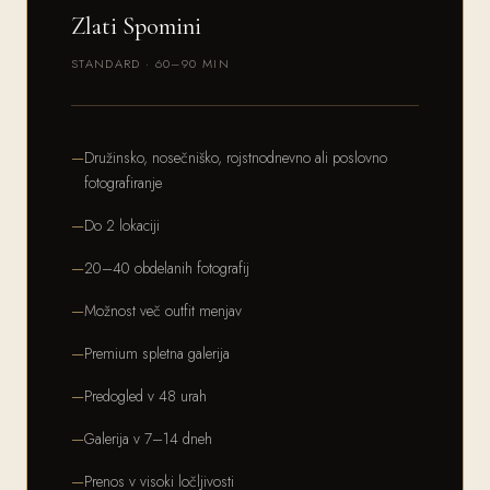
Zlati Spomini
STANDARD · 60–90 MIN
Družinsko, nosečniško, rojstnodnevno ali poslovno
fotografiranje
Do 2 lokaciji
20–40 obdelanih fotografij
Možnost več outfit menjav
Premium spletna galerija
Predogled v 48 urah
Galerija v 7–14 dneh
Prenos v visoki ločljivosti