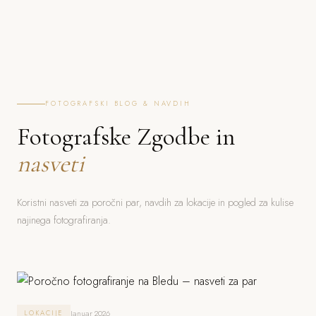
FOTOGRAFSKI BLOG & NAVDIH
Fotografske Zgodbe in
nasveti
Koristni nasveti za poročni par, navdih za lokacije in pogled za kulise
najinega fotografiranja.
Januar 2026
LOKACIJE