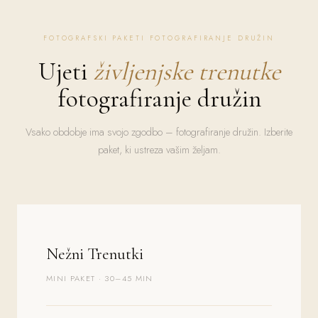
FOTOGRAFSKI PAKETI FOTOGRAFIRANJE DRUŽIN
Ujeti
življenjske trenutke
fotografiranje družin
Vsako obdobje ima svojo zgodbo – fotografiranje družin. Izberite
paket, ki ustreza vašim željam.
Nežni Trenutki
MINI PAKET · 30–45 MIN