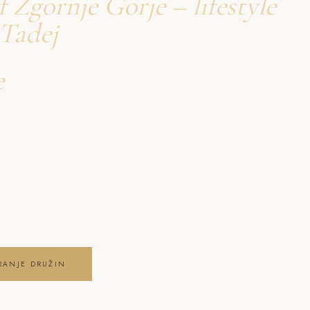
 Zgornje Gorje – lifestyle
 Tadej
e
družin Zgornje Gorje
Zgornje Gorje – lifestyle
pristna čustva,
ga posebnega dne .
RANJE DRUŽIN
 GALERIJO