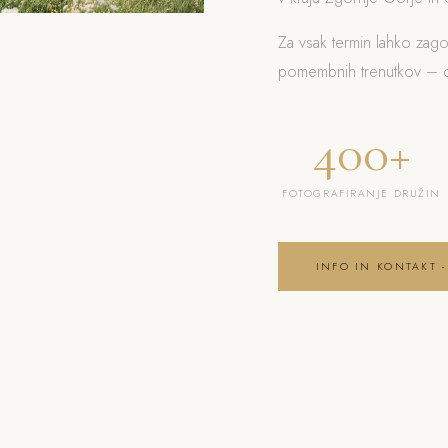
Za vsak termin lahko zag
pomembnih trenutkov – od
400+
FOTOGRAFIRANJE DRUŽIN
INFO IN KONTAKT -