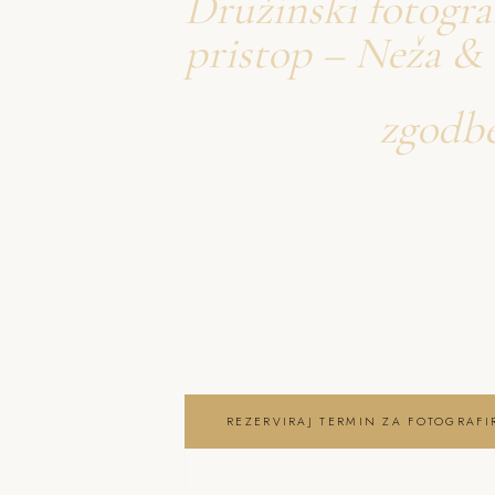
Družinski fotograf
pristop – Neža &
Ustvarjava
zgodb
o fotografiranje 
Neža & Tadej – Družinski fotograf 
pristop – Neža & Tadej, ki ujameva 
brezčasne trenutke in lepoto vaše
fotografiranje družin Zgornje Gorje
REZERVIRAJ TERMIN ZA FOTOGRAFI
OGLEJ SI FOTOGRAFIRANJE DRUŽIN