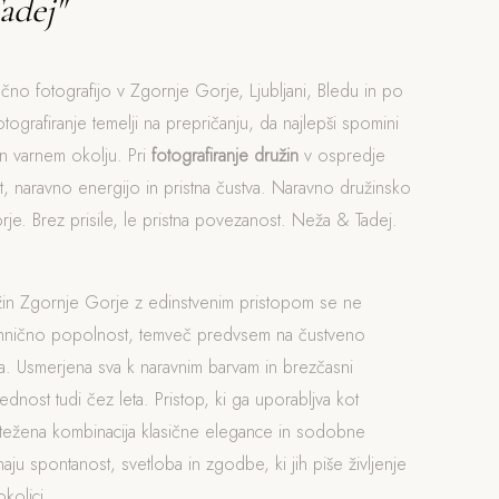
adej"
očno fotografijo v Zgornje Gorje, Ljubljani, Bledu in po
otografiranje temelji na prepričanju, da najlepši spomini
n varnem okolju. Pri
fotografiranje družin
v ospredje
, naravno energijo in pristna čustva. Naravno družinsko
rje. Brez prisile, le pristna povezanost. Neža & Tadej.
užin Zgornje Gorje z edinstvenim pristopom se ne
ehnično popolnost, temveč predvsem na čustveno
. Usmerjena sva k naravnim barvam in brezčasni
rednost tudi čez leta. Pristop, ki ga uporabljva kot
otežena kombinacija klasične elegance in sodobne
naju spontanost, svetloba in zgodbe, ki jih piše življenje
kolici.