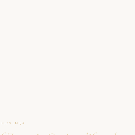
O NAJU
GALERIJA
PAKETI
FAQ
L
 SLOVENIJA