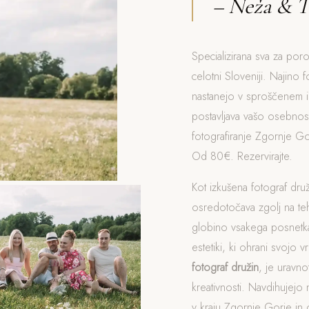
– Neža & T
Specializirana sva za por
celotni Sloveniji. Najino f
nastanejo v sproščenem i
postavljava vašo osebnost
fotografiranje Zgornje Go
Od 80€. Rezervirajte.
Kot izkušena fotograf dr
osredotočava zgolj na t
globino vsakega posnetka
estetiki, ki ohrani svojo v
fotograf družin
, je uravn
kreativnosti. Navdihujejo 
v kraju Zgornje Gorje in o