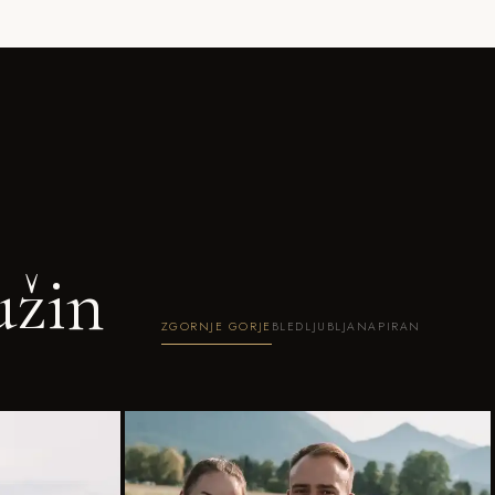
užin
ZGORNJE GORJE
BLED
LJUBLJANA
PIRAN