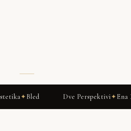
Dve Perspektivi
Ena Zgodba
Dr
✦