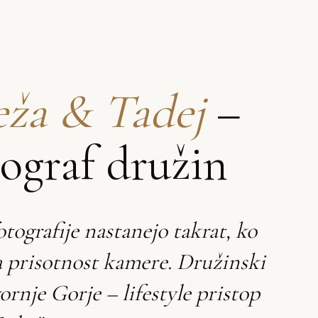
ža & Tadej
–
tograf družin
otografije nastanejo takrat, ko
a prisotnost kamere. Družinski
ornje Gorje – lifestyle pristop