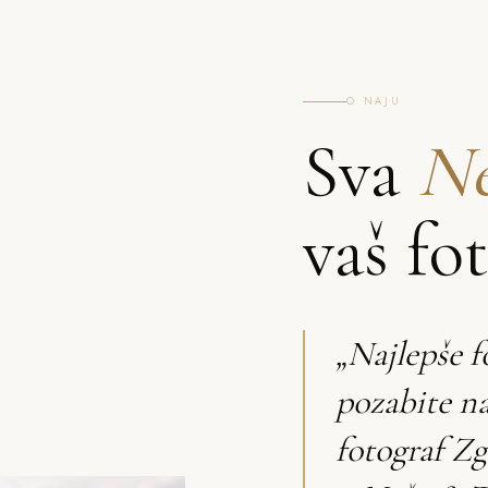
O NAJU
Sva
Ne
vaš fo
„Najlepše f
pozabite n
fotograf Zg