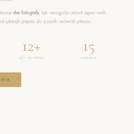
otoviva
dva fotografa
, kar omogoča celovit zajem vseh
 jutranjih priprav do poznih večernih plesov.
12+
15
LET IZKUŠENJ
NAGRAD
 STIK