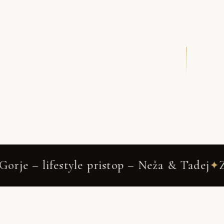
DRSNI NAVZDOL
 pristop – Neža & Tadej
Zgornje Gorje
✦