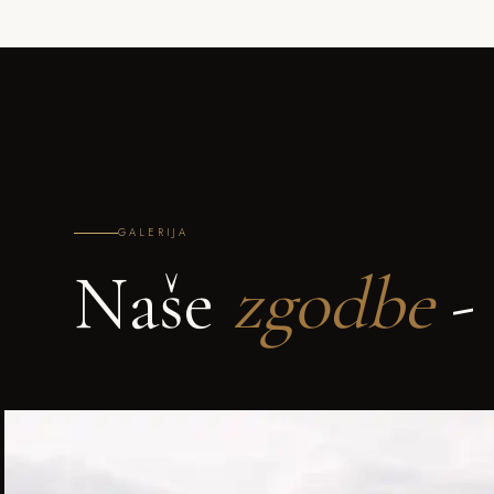
GALERIJA
Naše
zgodbe
- 