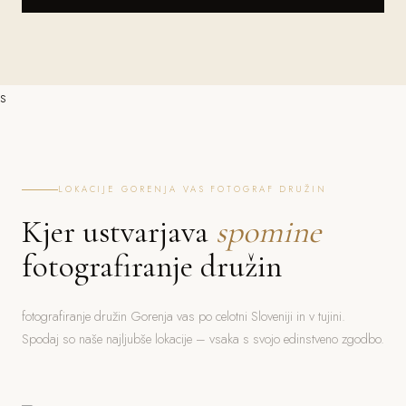
s
LOKACIJE GORENJA VAS FOTOGRAF DRUŽIN
Kjer ustvarjava
spomine
fotografiranje družin
fotografiranje družin Gorenja vas po celotni Sloveniji in v tujini.
Spodaj so naše najljubše lokacije – vsaka s svojo edinstveno zgodbo.
Bled
Ljubljana
Jezero, grad, gorski ozadje