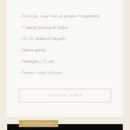
Družinsko, nosečniško ali portretno fotografiranje
1 lokacija (zunanja ali studio)
10–20 obdelanih fotografij
Spletna galerija
Predogled v 72 urah
Prenos v visoki ločljivosti
REZERVIRAJ TERMIN
NAJBOLJ PRILJUBLJENO