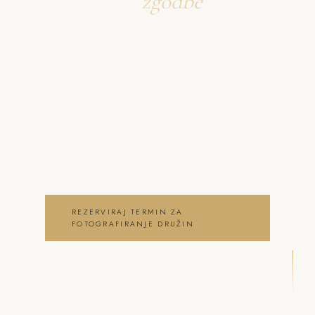
Ustvarjava
zgodbe
o fotografiranje družin
Gorenja vas
Neža & Tadej – Družinsko fotografiranje
Gorenja vas 2026 – Neža & Tadej, ki
ujameva pristna čustva, brezčasne trenutke
in lepoto vašega posebnega dne .
fotografiranje družin Gorenja vas
REZERVIRAJ TERMIN ZA
FOTOGRAFIRANJE DRUŽIN
OGLEJ SI FOTOGRAFIRANJE DRUŽIN
GALERIJO