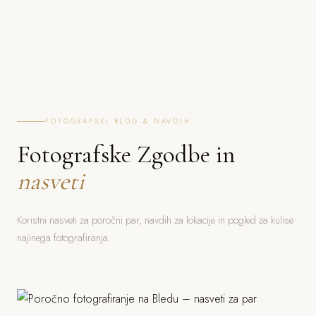
FOTOGRAFSKI BLOG & NAVDIH
Fotografske Zgodbe in
nasveti
Koristni nasveti za poročni par, navdih za lokacije in pogled za kulise
najinega fotografiranja.