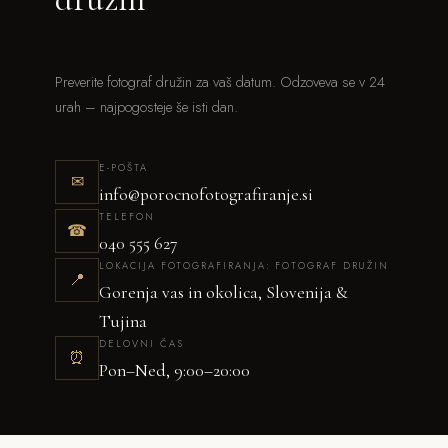
Preverite fotograf družin za vaš datum. Odzoveva se v 24
urah – najpogosteje še isti dan.
E-POŠTA
✉
info@porocnofotografiranje.si
TELEFON
☎
040 555 627
LOKACIJA FOTOGRAFIRANJA: FOTOGRAF DRUŽIN
📍
Gorenja vas in okolica, Slovenija &
Tujina
DELOVNI ČAS
⏰
Pon–Ned, 9:00–20:00