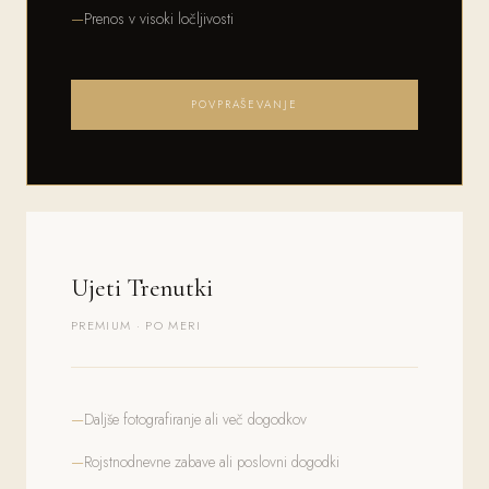
Prenos v visoki ločljivosti
POVPRAŠEVANJE
Ujeti Trenutki
PREMIUM · PO MERI
Daljše fotografiranje ali več dogodkov
Rojstnodnevne zabave ali poslovni dogodki