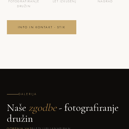
FOTOGRAFIRANJE
LET IZKUŠENJ
NAGRAD
DRUŽIN
INFO IN KONTAKT - STIK
GALERIJA
Naše
zgodbe
- fotografiranje
družin
GORENJA VAS
BLED
LJUBLJANA
PIRAN