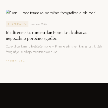
November 2025
INSPIRACIJA
Mediteranska romantika: Piran kot kulisa za
nepozabno poročno zgodbo
Ozke ulice, kamni, bleščeče morje – Piran je edinstven kraj za par, ki želi
fotografije, ki dihajo mediteransko dušo.
PREBERI VEČ →