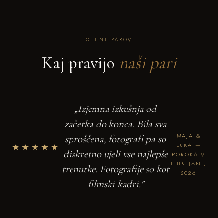
OCENE PAROV
Kaj pravijo
naši pari
„Izjemna izkušnja od
začetka do konca. Bila sva
MAJA &
sproščena, fotografi pa so
★★★★★
LUKA —
diskretno ujeli vse najlepše
POROKA V
LJUBLJANI,
trenutke. Fotografije so kot
2026
filmski kadri."