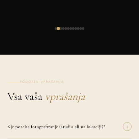
POGOSTA VPRAŠANJA
Vsa vaša
vprašanja
+
Kje poteka fotografiranje (studio ali na lokaciji)?
Fotografiranje lahko izvedemo v naravi (Gorenja vas), pri vas doma