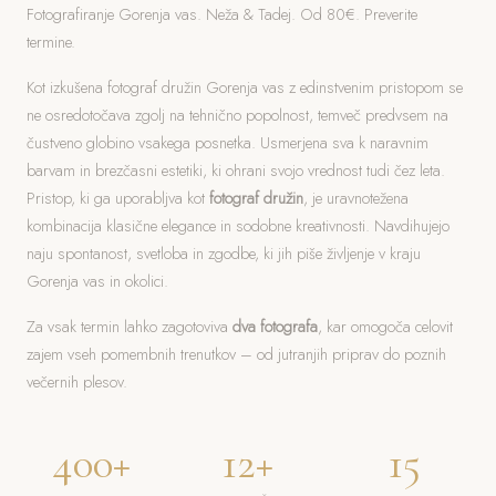
Fotografiranje Gorenja vas. Neža & Tadej. Od 80€. Preverite
termine.
Kot izkušena fotograf družin Gorenja vas z edinstvenim pristopom se
ne osredotočava zgolj na tehnično popolnost, temveč predvsem na
čustveno globino vsakega posnetka. Usmerjena sva k naravnim
barvam in brezčasni estetiki, ki ohrani svojo vrednost tudi čez leta.
Pristop, ki ga uporabljva kot
fotograf družin
, je uravnotežena
kombinacija klasične elegance in sodobne kreativnosti. Navdihujejo
naju spontanost, svetloba in zgodbe, ki jih piše življenje v kraju
Gorenja vas in okolici.
Za vsak termin lahko zagotoviva
dva fotografa
, kar omogoča celovit
zajem vseh pomembnih trenutkov – od jutranjih priprav do poznih
večernih plesov.
400+
12+
15