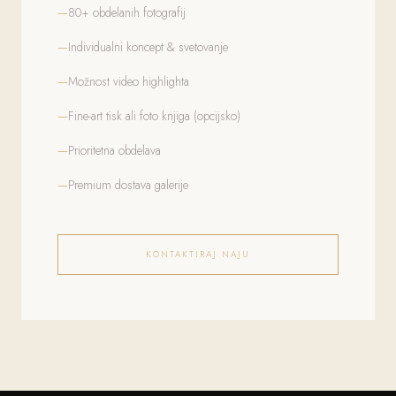
80+ obdelanih fotografij
Individualni koncept & svetovanje
Možnost video highlighta
Fine-art tisk ali foto knjiga (opcijsko)
Prioritetna obdelava
Premium dostava galerije
KONTAKTIRAJ NAJU