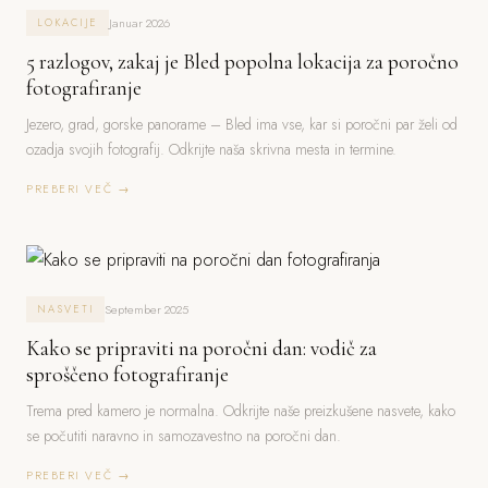
Januar 2026
LOKACIJE
5 razlogov, zakaj je Bled popolna lokacija za poročno
fotografiranje
Jezero, grad, gorske panorame – Bled ima vse, kar si poročni par želi od
ozadja svojih fotografij. Odkrijte naša skrivna mesta in termine.
PREBERI VEČ →
September 2025
NASVETI
Kako se pripraviti na poročni dan: vodič za
sproščeno fotografiranje
Trema pred kamero je normalna. Odkrijte naše preizkušene nasvete, kako
se počutiti naravno in samozavestno na poročni dan.
PREBERI VEČ →