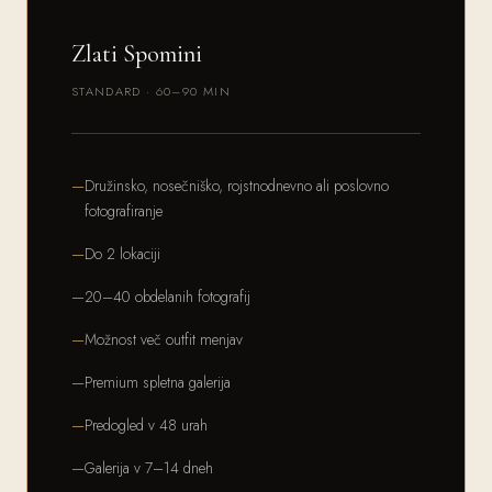
Zlati Spomini
STANDARD · 60–90 MIN
Družinsko, nosečniško, rojstnodnevno ali poslovno
fotografiranje
Do 2 lokaciji
20–40 obdelanih fotografij
Možnost več outfit menjav
Premium spletna galerija
Predogled v 48 urah
Galerija v 7–14 dneh