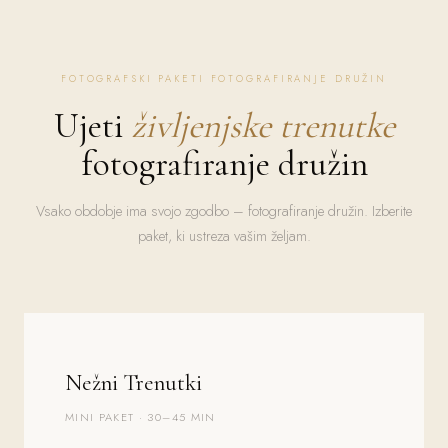
FOTOGRAFSKI PAKETI FOTOGRAFIRANJE DRUŽIN
Ujeti
življenjske trenutke
fotografiranje družin
Vsako obdobje ima svojo zgodbo – fotografiranje družin. Izberite
paket, ki ustreza vašim željam.
Nežni Trenutki
MINI PAKET · 30–45 MIN