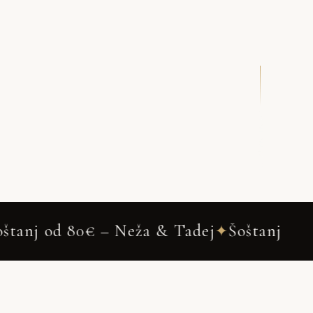
DRSNI NAVZDOL
 80€ – Neža & Tadej
Šoštanj
Weddi
✦