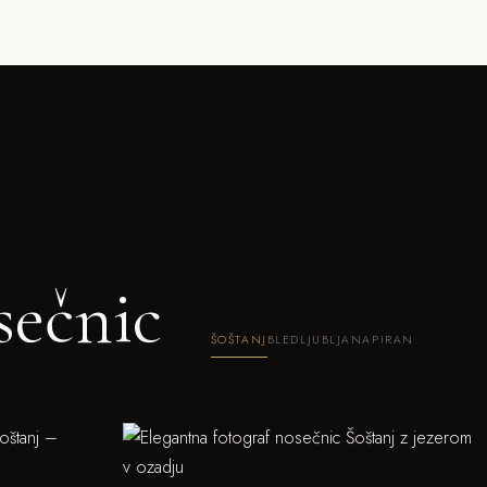
sečnic
ŠOŠTANJ
BLED
LJUBLJANA
PIRAN