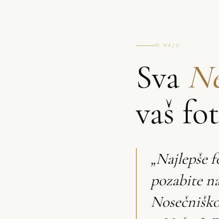
O NAJU
Sva
Ne
vaš fo
„Najlepše f
pozabite na
Nosečniško