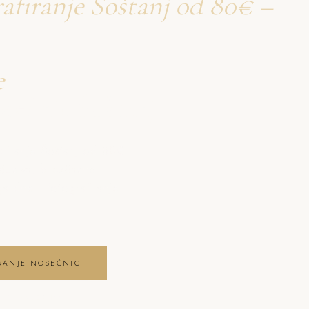
afiranje Šoštanj od 80€ –
e
osečnic Šoštanj
firanje Šoštanj od 80€
 čustva, brezčasne
a dne . fotografiranje
IRANJE NOSEČNIC
NIC GALERIJO