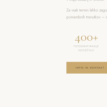
Za vsak termin lahko zag
pomembnih trenutkov – od
400+
FOTOGRAFIRANJE
NOSEČNIC
INFO IN KONTAKT -