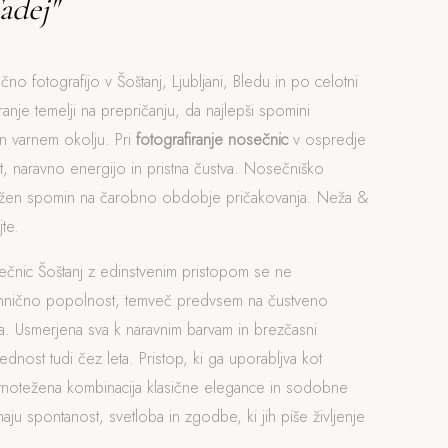
adej"
čno fotografijo v Šoštanj, Ljubljani, Bledu in po celotni
iranje temelji na prepričanju, da najlepši spomini
n varnem okolju. Pri
fotografiranje nosečnic
v ospredje
, naravno energijo in pristna čustva. Nosečniško
Nežen spomin na čarobno obdobje pričakovanja. Neža &
te.
ečnic Šoštanj z edinstvenim pristopom se ne
ehnično popolnost, temveč predvsem na čustveno
. Usmerjena sva k naravnim barvam in brezčasni
rednost tudi čez leta. Pristop, ki ga uporabljva kot
avnotežena kombinacija klasične elegance in sodobne
naju spontanost, svetloba in zgodbe, ki jih piše življenje