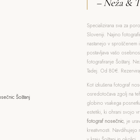
– Neža & T
Specializirana sva za poro
Sloveniji. Najino fotograf
nastanejo v sproščenem i
postavljava vašo osebnost
fotografiranje Šoštanj. 
Tadej. Od 80€. Rezerviraj
Kot izkušena fotograf nos
osredotočava zgolj na t
globino vsakega posnetka
estetiki, ki ohrani svojo v
fotograf nosečnic
, je ur
kreativnosti. Navdihujejo 
v kraju Šoštanj in okolici.