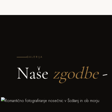
GALERIJA
Naše
zgodbe
- 