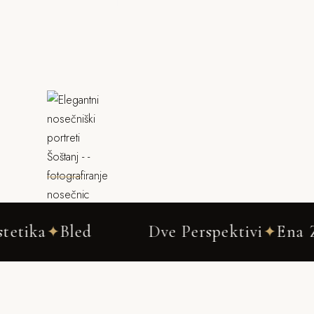
led
Dve Perspektivi
Ena Zgodba
✦