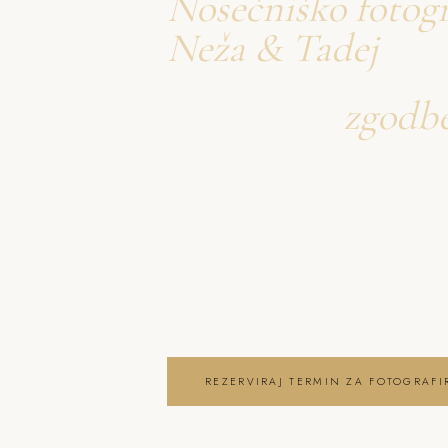
Nosečniško fotogr
Neža & Tadej
Ustvarjava
zgodb
o fotografiranje n
Neža & Tadej – Nosečniško fotogra
– Neža & Tadej, ki ujameva pristna
trenutke in lepoto vašega posebneg
nosečnic Šoštanj
REZERVIRAJ TERMIN ZA FOTOGRAF
OGLEJ SI FOTOGRAFIRANJE NOSEČ