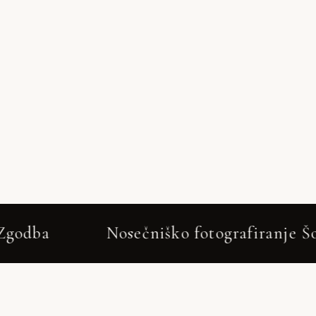
Nosečniško fotografiranje Šoštanj od