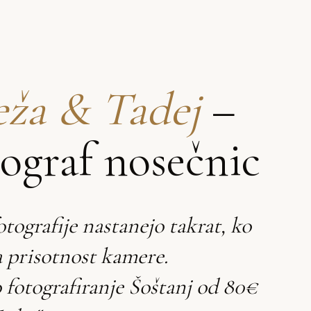
ža & Tadej
–
tograf nosečnic
otografije nastanejo takrat, ko
 prisotnost kamere.
 fotografiranje Šoštanj od 80€