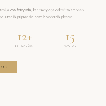
otoviva
dva fotografa
, kar omogoča celovit zajem vseh
 jutranjih priprav do poznih večernih plesov.
12+
15
LET IZKUŠENJ
NAGRAD
 STIK