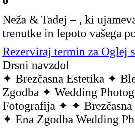
Neža & Tadej – , ki ujameva
trenutke in lepoto vašega p
Rezerviraj termin za
Oglej s
Drsni navzdol
✦
Brezčasna Estetika
✦
Bl
Zgodba
✦
Wedding Photo
Fotografija
✦
✦
Brezčasna
✦
Ena Zgodba
Wedding Ph