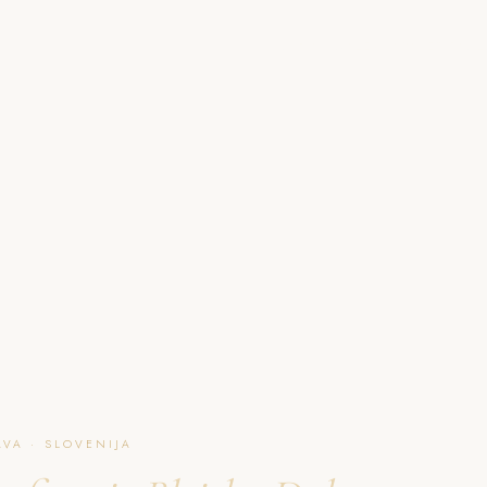
O NAJU
GALERIJA
PAKETI
FAQ
L
VA · SLOVENIJA