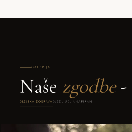
GALERIJA
Naše
zgodbe
- 
BLEJSKA DOBRAVA
BLED
LJUBLJANA
PIRAN