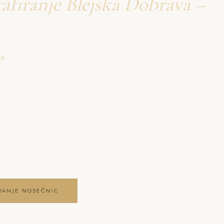
afiranje Blejska Dobrava –
e
nosečnic Blejska Dobrava
firanje Blejska Dobrava
 čustva, brezčasne
a dne . fotografiranje
IRANJE NOSEČNIC
NIC GALERIJO