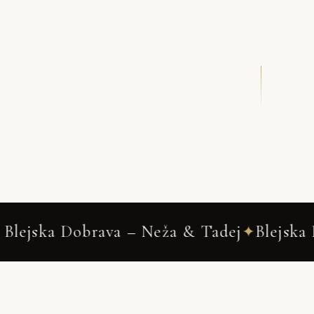
DRSNI NAVZDOL
 Neža & Tadej
Blejska Dobrava
Wed
✦