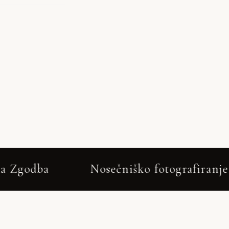
sečniško fotografiranje Blejska Dobrava –