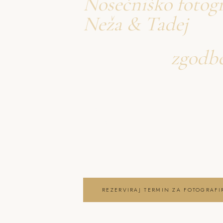
Nosečniško fotogr
Neža & Tadej
Ustvarjava
zgodb
o fotografiranje 
Neža & Tadej – Nosečniško fotogra
– Neža & Tadej, ki ujameva pristna
trenutke in lepoto vašega posebneg
nosečnic Blejska Dobrava
REZERVIRAJ TERMIN ZA FOTOGRAF
OGLEJ SI FOTOGRAFIRANJE NOSEČ