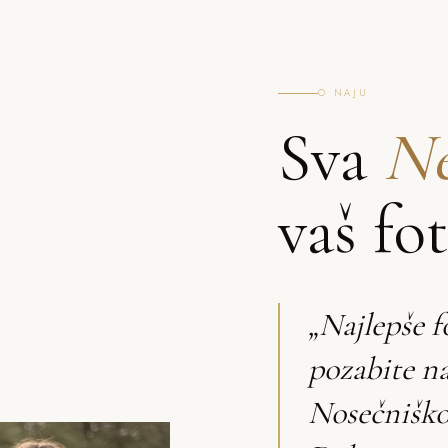
O NAJU
Sva
Ne
vaš fo
„Najlepše f
pozabite na
Nosečniško 