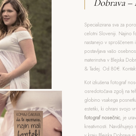
Dobrava – 
Specializirana sva za poro
celotni Sloveniji. Najino f
nastanejo v sproščenem i
postavljava vašo osebnost
materinstva v Blejska Dob
& Tadej. Od 80€. Kontakt
Kot izkušena fotograf no
osredotočava zgolj na t
globino vsakega posnetka
estetiki, ki ohrani svojo v
fotograf nosečnic
, je ur
kreativnosti. Navdihujejo 
v kraju Blejska Dobrava in