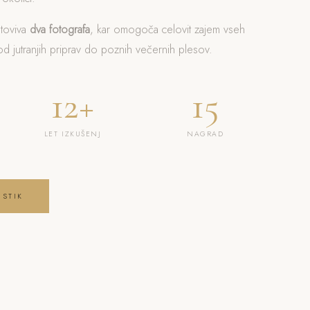
otoviva
dva fotografa
, kar omogoča celovit zajem vseh
 jutranjih priprav do poznih večernih plesov.
12+
15
LET IZKUŠENJ
NAGRAD
 STIK