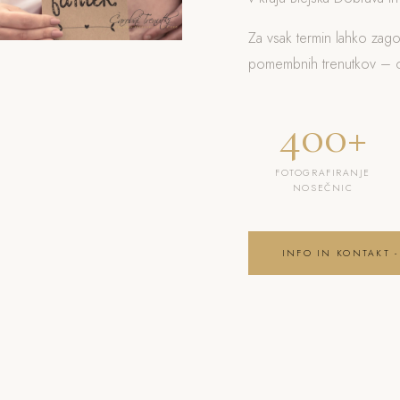
Za vsak termin lahko zag
pomembnih trenutkov – od
400+
FOTOGRAFIRANJE
NOSEČNIC
INFO IN KONTAKT -