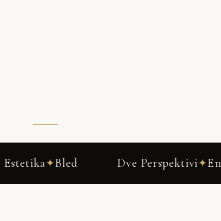
Dve Perspektivi
Ena Zgodba
No
✦