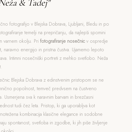
Neža & Tadej"
čno fotografijo v Blejska Dobrava, Ljubljani, Bledu in po
otografiranje temelji na prepričanju, da najlepši spomini
n varnem okolju. Pri
fotografiranje nosečnic
v ospredje
, naravno energijo in pristna čustva. Ujamemo lepoto
rava. Intimni nosečniški portreti z mehko svetlobo. Neža
.
sečnic Blejska Dobrava z edinstvenim pristopom se ne
ehnično popolnost, temveč predvsem na čustveno
. Usmerjena sva k naravnim barvam in brezčasni
rednost tudi čez leta. Pristop, ki ga uporabljva kot
avnotežena kombinacija klasične elegance in sodobne
naju spontanost, svetloba in zgodbe, ki jih piše življenje
 okolici.