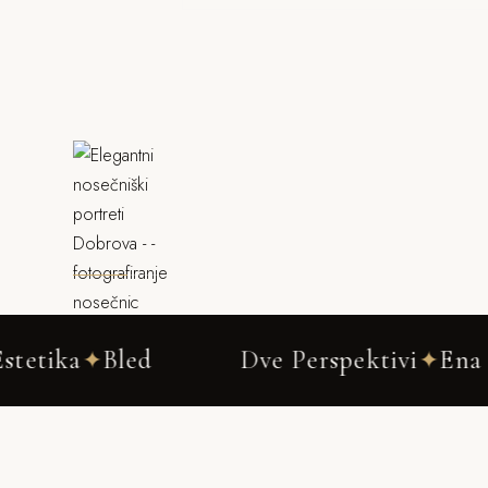
Bled
Dve Perspektivi
Ena Zgodba
✦