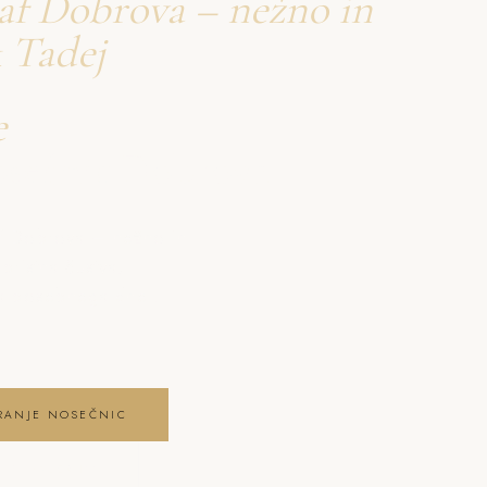
af Dobrova – nežno in
 Tadej
e
nosečnic Dobrova
af Dobrova – nežno in
pristna čustva,
ga posebnega dne .
IRANJE NOSEČNIC
NIC GALERIJO