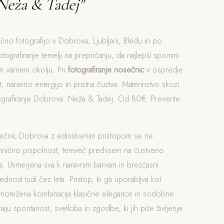
Neža & Tadej"
očno fotografijo v Dobrova, Ljubljani, Bledu in po
otografiranje temelji na prepričanju, da najlepši spomini
n varnem okolju. Pri
fotografiranje nosečnic
v ospredje
, naravno energijo in pristna čustva. Materinstvo skozi
ografiranje Dobrova. Neža & Tadej. Od 80€. Preverite
sečnic Dobrova z edinstvenim pristopom se ne
ehnično popolnost, temveč predvsem na čustveno
. Usmerjena sva k naravnim barvam in brezčasni
rednost tudi čez leta. Pristop, ki ga uporabljva kot
avnotežena kombinacija klasične elegance in sodobne
naju spontanost, svetloba in zgodbe, ki jih piše življenje
.