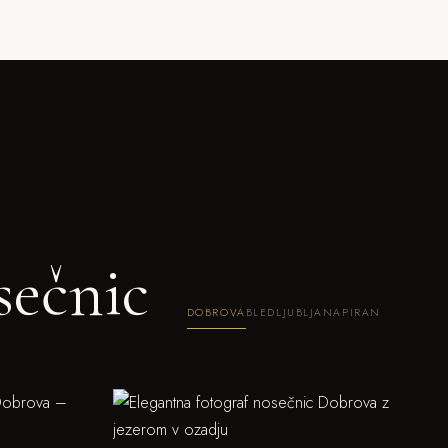
sečnic
DOBROVA
BLED
LJUBLJANA
PIRAN