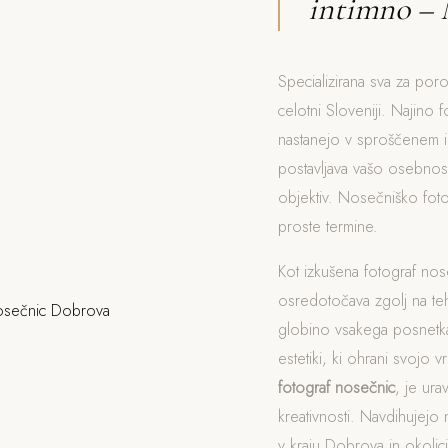
intimno – 
Specializirana sva za por
celotni Sloveniji. Najino f
nastanejo v sproščenem i
postavljava vašo osebnost
objektiv. Nosečniško fot
proste termine.
Kot izkušena fotograf no
osredotočava zgolj na t
globino vsakega posnetka
estetiki, ki ohrani svojo v
fotograf nosečnic
, je ur
kreativnosti. Navdihujejo 
v kraju Dobrova in okolici