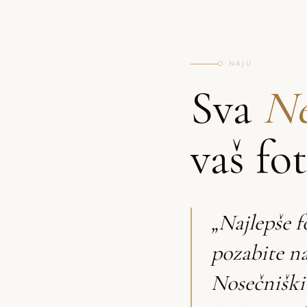
O NAJU
Sva
Ne
vaš fo
„Najlepše f
pozabite na
Nosečniški