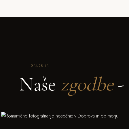
GALERIJA
Naše
zgodbe
- 