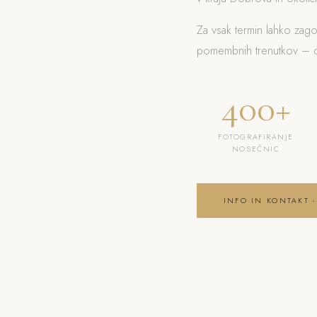
Za vsak termin lahko zag
pomembnih trenutkov – od
400+
FOTOGRAFIRANJE
NOSEČNIC
INFO IN KONTAKT -