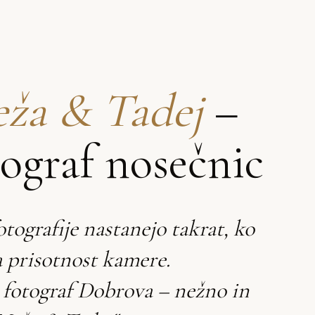
ža & Tadej
–
tograf nosečnic
otografije nastanejo takrat, ko
 prisotnost kamere.
 fotograf Dobrova – nežno in