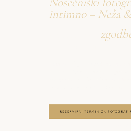
Nosečniški fotogr
intimno – Neža &
Ustvarjava
zgodb
o fotografiranje 
Neža & Tadej – Nosečniški fotogr
intimno – Neža & Tadej, ki ujameva 
brezčasne trenutke in lepoto vaše
fotografiranje nosečnic Dobrova
REZERVIRAJ TERMIN ZA FOTOGRAF
OGLEJ SI FOTOGRAFIRANJE NOSEČ