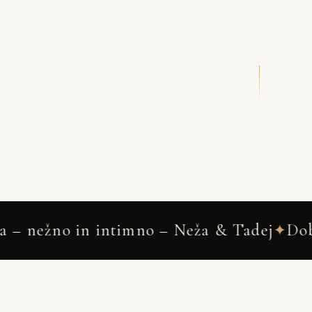
DRSNI NAVZDOL
o in intimno – Neža & Tadej
Dobrova
✦