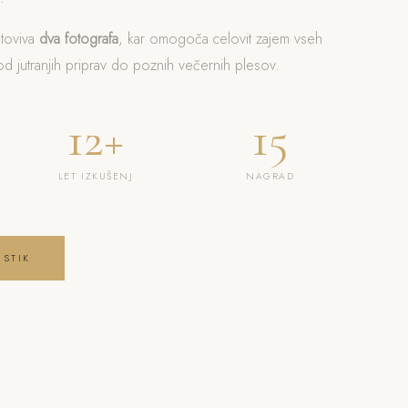
otoviva
dva fotografa
, kar omogoča celovit zajem vseh
 jutranjih priprav do poznih večernih plesov.
12+
15
LET IZKUŠENJ
NAGRAD
 STIK