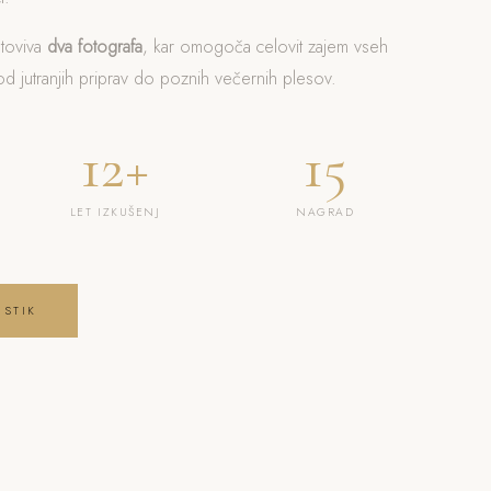
otoviva
dva fotografa
, kar omogoča celovit zajem vseh
 jutranjih priprav do poznih večernih plesov.
12+
15
LET IZKUŠENJ
NAGRAD
 STIK