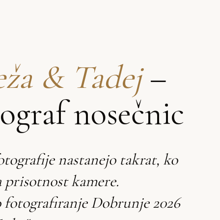
ža & Tadej
–
tograf nosečnic
otografije nastanejo takrat, ko
 prisotnost kamere.
 fotografiranje Dobrunje 2026