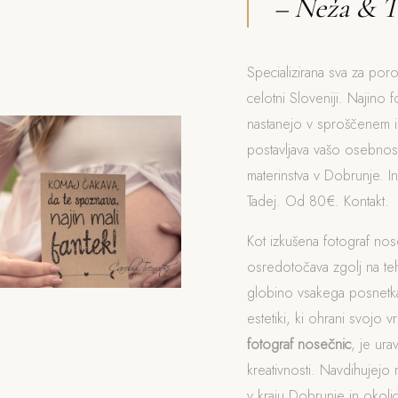
– Neža & T
Specializirana sva za poro
celotni Sloveniji. Najino f
nastanejo v sproščenem i
postavljava vašo osebnost
materinstva v Dobrunje. I
Tadej. Od 80€. Kontakt.
Kot izkušena fotograf no
osredotočava zgolj na t
globino vsakega posnetka
estetiki, ki ohrani svojo v
fotograf nosečnic
, je ur
kreativnosti. Navdihujejo 
v kraju Dobrunje in okolic