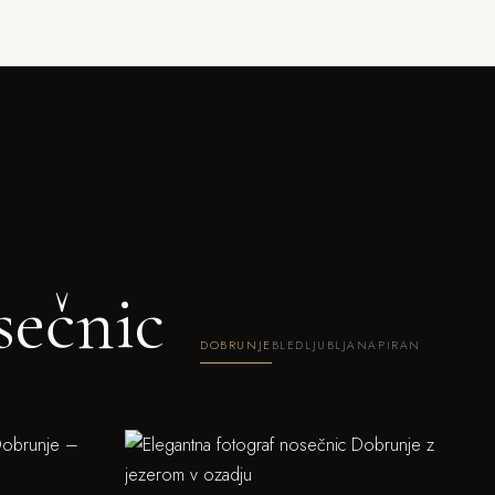
sečnic
DOBRUNJE
BLED
LJUBLJANA
PIRAN