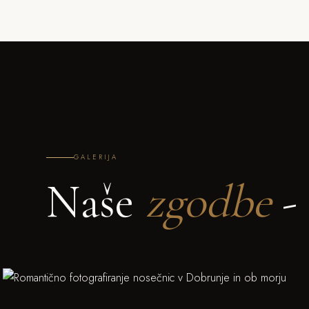
GALERIJA
Naše
zgodbe
- 