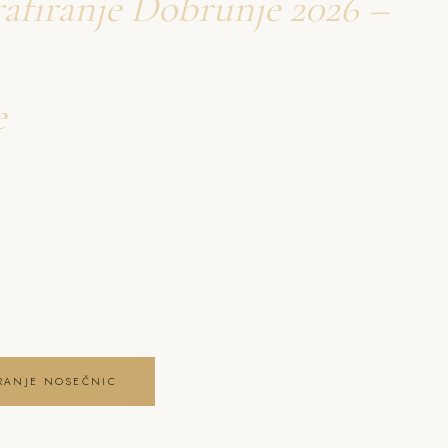
afiranje Dobrunje 2026 –
e
nosečnic Dobrunje
afiranje Dobrunje 2026
 čustva, brezčasne
a dne . fotografiranje
IRANJE NOSEČNIC
NIC GALERIJO