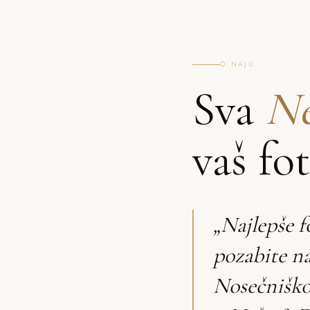
O NAJU
Sva
Ne
vaš fo
„Najlepše f
pozabite na
Nosečniško