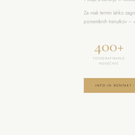
Za vsak termin lahko zag
pomembnih trenutkov – od
400+
FOTOGRAFIRANJE
NOSEČNIC
INFO IN KONTAKT -