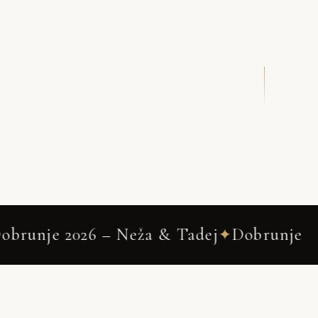
DRSNI NAVZDOL
 – Neža & Tadej
Dobrunje
Wedding
✦