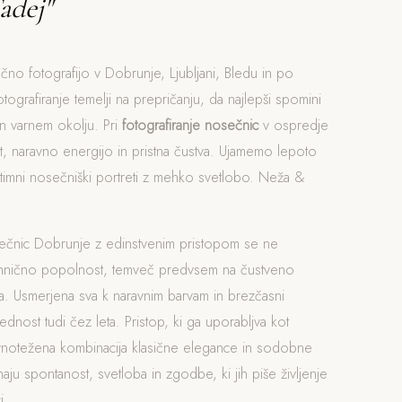
adej"
čno fotografijo v Dobrunje, Ljubljani, Bledu in po
otografiranje temelji na prepričanju, da najlepši spomini
n varnem okolju. Pri
fotografiranje nosečnic
v ospredje
, naravno energijo in pristna čustva. Ujamemo lepoto
ntimni nosečniški portreti z mehko svetlobo. Neža &
sečnic Dobrunje z edinstvenim pristopom se ne
ehnično popolnost, temveč predvsem na čustveno
. Usmerjena sva k naravnim barvam in brezčasni
rednost tudi čez leta. Pristop, ki ga uporabljva kot
avnotežena kombinacija klasične elegance in sodobne
naju spontanost, svetloba in zgodbe, ki jih piše življenje
i.