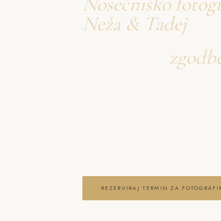
Nosečniško fotogr
Neža & Tadej
Ustvarjava
zgodb
o fotografiranje 
Neža & Tadej – Nosečniško fotogr
– Neža & Tadej, ki ujameva pristna
trenutke in lepoto vašega posebneg
nosečnic Dobrunje
REZERVIRAJ TERMIN ZA FOTOGRAF
OGLEJ SI FOTOGRAFIRANJE NOSEČ