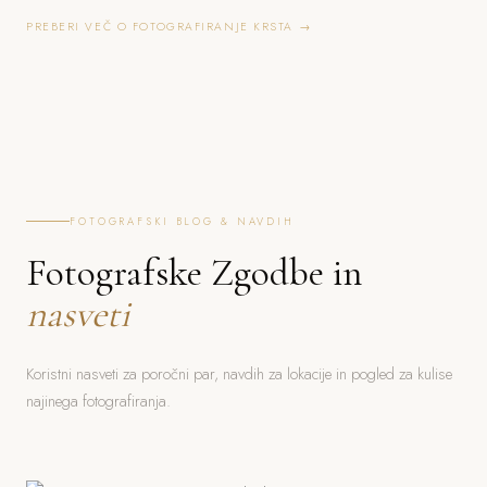
PREBERI VEČ O FOTOGRAFIRANJE KRSTA →
FOTOGRAFSKI BLOG & NAVDIH
Fotografske Zgodbe in
nasveti
Koristni nasveti za poročni par, navdih za lokacije in pogled za kulise
najinega fotografiranja.