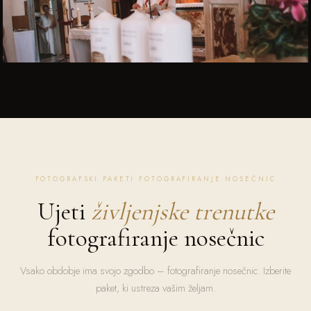
FOTOGRAFSKI PAKETI FOTOGRAFIRANJE NOSEČNIC
Ujeti
življenjske trenutke
fotografiranje nosečnic
Vsako obdobje ima svojo zgodbo – fotografiranje nosečnic. Izberite
paket, ki ustreza vašim željam.