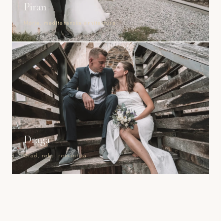
Piran
Morje, mediteranska arhitektura
Draga
Grad, reka, romantika