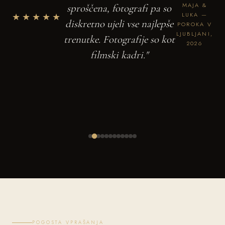
MAJA &
sproščena, fotografi pa so
★★★★★
LUKA —
diskretno ujeli vse najlepše
POROKA V
LJUBLJANI,
trenutke. Fotografije so kot
2026
filmski kadri."
POGOSTA VPRAŠANJA