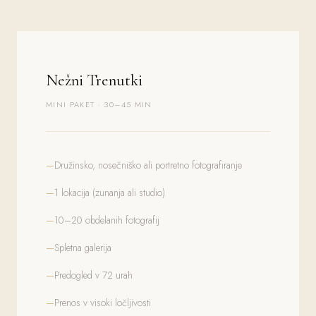
Nežni Trenutki
MINI PAKET · 30–45 MIN
Družinsko, nosečniško ali portretno fotografiranje
1 lokacija (zunanja ali studio)
10–20 obdelanih fotografij
Spletna galerija
Predogled v 72 urah
Prenos v visoki ločljivosti