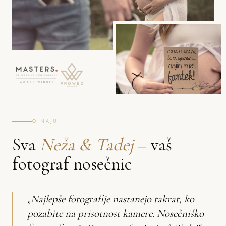
O NAJU
Sva
Neža & Tadej
– vaš
fotograf nosečnic
„Najlepše fotografije nastanejo takrat, ko
pozabite na prisotnost kamere. Nosečniško