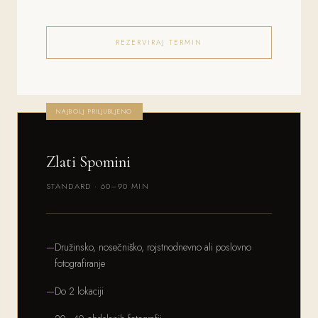
REZERVIRAJ TERMIN
NAJBOLJ PRILJUBLJENO
Zlati Spomini
STANDARD · 60–90 MIN
Družinsko, nosečniško, rojstnodnevno ali poslovno
fotografiranje
Do 2 lokaciji