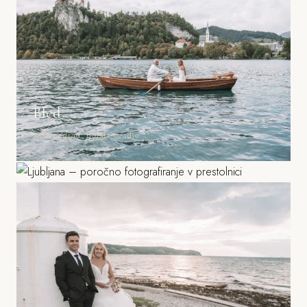
Bled
Ljubljana
Jezero, grad, gorski ozadje
Grad, stara mesta, parki