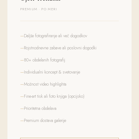
PREMIUM · PO MERI
Daljše fotografiranje ali več dogodkov
Rojstnodnevne zabave ali poslovni dogodki
80+ obdelanih fotografij
Individualni koncept & svetovanje
Možnost video highlighta
Fine-art tisk ali foto knjiga (opcijsko)
Prioritetna obdelava
Premium dostava galerije