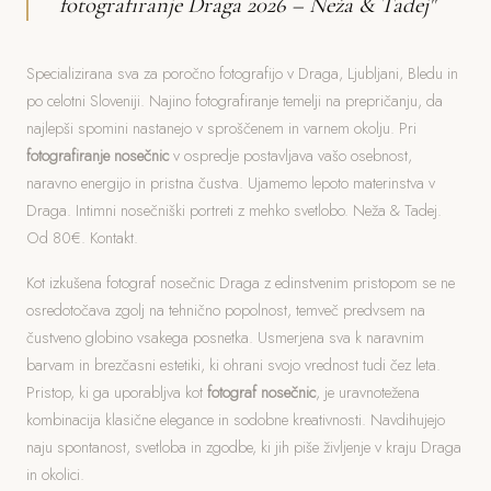
fotografiranje Draga 2026 – Neža & Tadej"
Specializirana sva za poročno fotografijo v Draga, Ljubljani, Bledu in
po celotni Sloveniji. Najino fotografiranje temelji na prepričanju, da
najlepši spomini nastanejo v sproščenem in varnem okolju. Pri
fotografiranje nosečnic
v ospredje postavljava vašo osebnost,
naravno energijo in pristna čustva. Ujamemo lepoto materinstva v
Draga. Intimni nosečniški portreti z mehko svetlobo. Neža & Tadej.
Od 80€. Kontakt.
Kot izkušena fotograf nosečnic Draga z edinstvenim pristopom se ne
osredotočava zgolj na tehnično popolnost, temveč predvsem na
čustveno globino vsakega posnetka. Usmerjena sva k naravnim
barvam in brezčasni estetiki, ki ohrani svojo vrednost tudi čez leta.
Pristop, ki ga uporabljva kot
fotograf nosečnic
, je uravnotežena
kombinacija klasične elegance in sodobne kreativnosti. Navdihujejo
naju spontanost, svetloba in zgodbe, ki jih piše življenje v kraju Draga
in okolici.