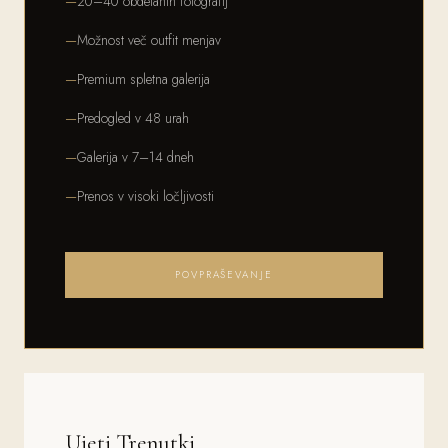
20–40 obdelanih fotografij
Možnost več outfit menjav
Premium spletna galerija
Predogled v 48 urah
Galerija v 7–14 dneh
Prenos v visoki ločljivosti
POVPRAŠEVANJE
Ujeti Trenutki