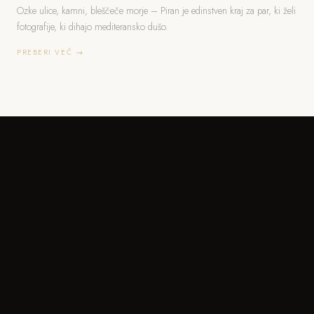
Ozke ulice, kamni, bleščeče morje – Piran je edinstven kraj za par, ki želi
fotografije, ki dihajo mediteransko dušo.
PREBERI VEČ →