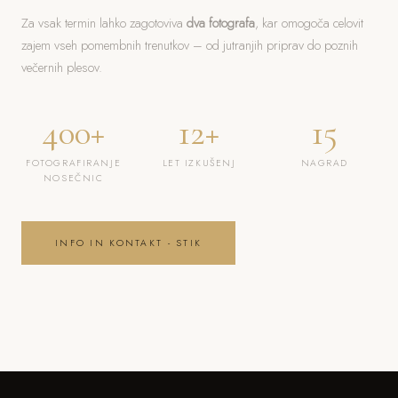
Za vsak termin lahko zagotoviva
dva fotografa
, kar omogoča celovit
zajem vseh pomembnih trenutkov – od jutranjih priprav do poznih
večernih plesov.
400+
12+
15
FOTOGRAFIRANJE
LET IZKUŠENJ
NAGRAD
NOSEČNIC
INFO IN KONTAKT - STIK