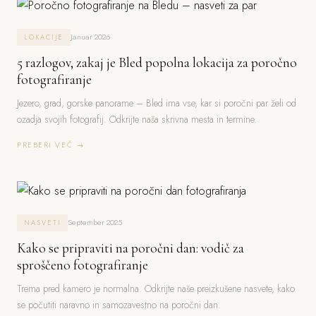
Januar 2026
LOKACIJE
5 razlogov, zakaj je Bled popolna lokacija za poročno
fotografiranje
Jezero, grad, gorske panorame – Bled ima vse, kar si poročni par želi od
ozadja svojih fotografij. Odkrijte naša skrivna mesta in termine.
PREBERI VEČ →
September 2025
NASVETI
Kako se pripraviti na poročni dan: vodič za
sproščeno fotografiranje
Trema pred kamero je normalna. Odkrijte naše preizkušene nasvete, kako
se počutiti naravno in samozavestno na poročni dan.