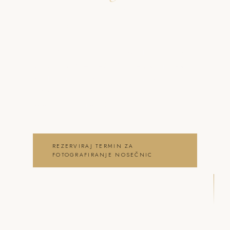
o fotografiranje nosečnic
Draga
Neža & Tadej – Nosečniško fotografiranje
Draga 2026 – Neža & Tadej, ki ujameva
pristna čustva, brezčasne trenutke in
lepoto vašega posebnega dne .
fotografiranje nosečnic Draga
REZERVIRAJ TERMIN ZA
FOTOGRAFIRANJE NOSEČNIC
OGLEJ SI FOTOGRAFIRANJE
NOSEČNIC GALERIJO