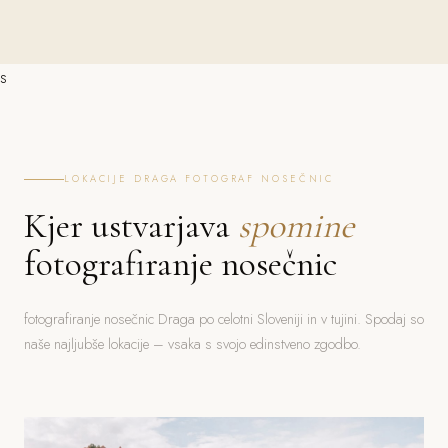
s
LOKACIJE DRAGA FOTOGRAF NOSEČNIC
Kjer ustvarjava
spomine
fotografiranje nosečnic
fotografiranje nosečnic Draga po celotni Sloveniji in v tujini. Spodaj so
naše najljubše lokacije – vsaka s svojo edinstveno zgodbo.