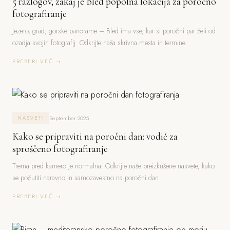
5 razlogov, zakaj je Bled popolna lokacija za poročno
fotografiranje
Jezero, grad, gorske panorame – Bled ima vse, kar si poročni par želi od
ozadja svojih fotografij. Odkrijte naša skrivna mesta in termine.
PREBERI VEČ →
September 2025
NASVETI
Kako se pripraviti na poročni dan: vodič za
sproščeno fotografiranje
Trema pred kamero je normalna. Odkrijte naše preizkušene nasvete, kako
se počutiti naravno in samozavestno na poročni dan.
PREBERI VEČ →