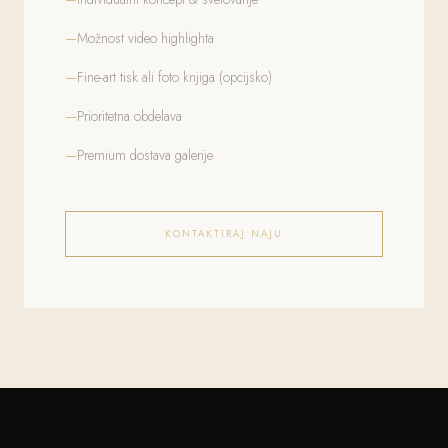
Možnost video highlighta
Fine-art tisk ali foto knjiga (opcijsko)
Prioritetna obdelava
Premium dostava galerije
KONTAKTIRAJ NAJU