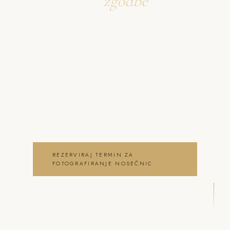
Ustvarjava
zgodbe
o fotografiranje nosečnic
Duplje
Neža & Tadej – Nosečniško fotografiranje
Duplje 2026 – Neža & Tadej, ki ujameva
pristna čustva, brezčasne trenutke in
lepoto vašega posebnega dne .
fotografiranje nosečnic Duplje
REZERVIRAJ TERMIN ZA
FOTOGRAFIRANJE NOSEČNIC
OGLEJ SI FOTOGRAFIRANJE
NOSEČNIC GALERIJO