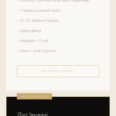
Družinsko, nosečniško ali portretno fotografiranje
1 lokacija (zunanja ali studio)
10–20 obdelanih fotografij
Spletna galerija
Predogled v 72 urah
Prenos v visoki ločljivosti
REZERVIRAJ TERMIN
NAJBOLJ PRILJUBLJENO
Zlati Spomini