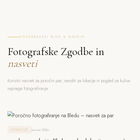
FOTOGRAFSKI BLOG & NAVDIH
Fotografske Zgodbe in
nasveti
Koristni nasveti za poročni par, navdih za lokacije in pogled za kulise
najinega fotografiranja.
Januar 2026
LOKACIJE