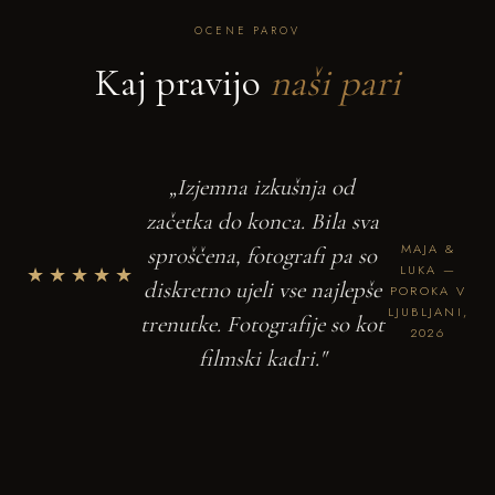
OCENE PAROV
Kaj pravijo
naši pari
„Izjemna izkušnja od
začetka do konca. Bila sva
MAJA &
sproščena, fotografi pa so
★★★★★
LUKA —
diskretno ujeli vse najlepše
POROKA V
LJUBLJANI,
trenutke. Fotografije so kot
2026
filmski kadri."