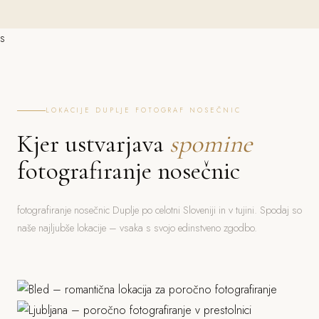
s
LOKACIJE DUPLJE FOTOGRAF NOSEČNIC
Kjer ustvarjava
spomine
fotografiranje nosečnic
fotografiranje nosečnic Duplje po celotni Sloveniji in v tujini. Spodaj so
naše najljubše lokacije – vsaka s svojo edinstveno zgodbo.
Bled
Ljubljana
Jezero, grad, gorski ozadje
Piran
Grad, stara mesta, parki
Morje, mediteranska arhitektura