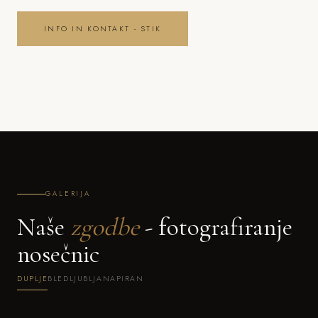
INFO IN KONTAKT - STIK
GALERIJA
Naše
zgodbe
- fotografiranje
nosečnic
DUPLJE
BLED
LJUBLJANA
PIRAN