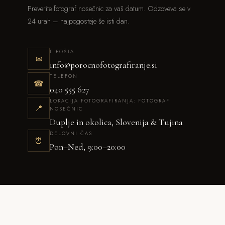
Preverite fotograf nosečnic za vaš datum. Odzoveva se v
24 urah – najpogosteje še isti dan.
E-POŠTA
✉
info@porocnofotografiranje.si
TELEFON
☎
040 555 627
LOKACIJA FOTOGRAFIRANJA: FOTOGRAF
📍
NOSEČNIC
Duplje in okolica, Slovenija & Tujina
DELOVNI ČAS
⏰
Pon–Ned, 9:00–20:00