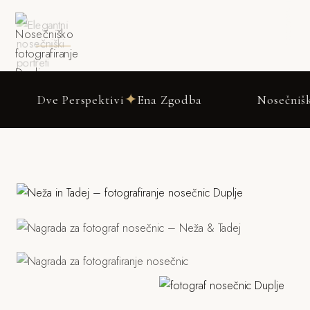
DRSNI NAVZDOL
✦
 Perspektivi
Ena Zgodba
Nosečniško fotograf