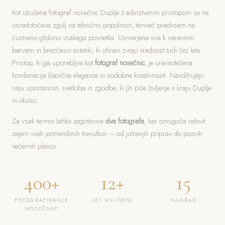
Kot izkušena fotograf nosečnic Duplje z edinstvenim pristopom se ne
osredotočava zgolj na tehnično popolnost, temveč predvsem na
čustveno globino vsakega posnetka. Usmerjena sva k naravnim
barvam in brezčasni estetiki, ki ohrani svojo vrednost tudi čez leta.
Pristop, ki ga uporabljva kot
fotograf nosečnic
, je uravnotežena
kombinacija klasične elegance in sodobne kreativnosti. Navdihujejo
naju spontanost, svetloba in zgodbe, ki jih piše življenje v kraju Duplje
in okolici.
Za vsak termin lahko zagotoviva
dva fotografa
, kar omogoča celovit
zajem vseh pomembnih trenutkov – od jutranjih priprav do poznih
večernih plesov.
400+
12+
15
FOTOGRAFIRANJE
LET IZKUŠENJ
NAGRAD
NOSEČNIC