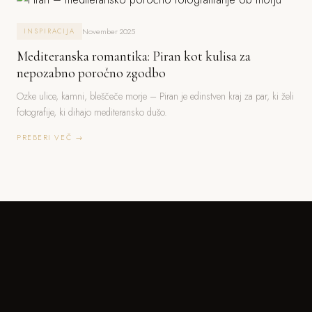
November 2025
INSPIRACIJA
Mediteranska romantika: Piran kot kulisa za
nepozabno poročno zgodbo
Ozke ulice, kamni, bleščeče morje – Piran je edinstven kraj za par, ki želi
fotografije, ki dihajo mediteransko dušo.
PREBERI VEČ →