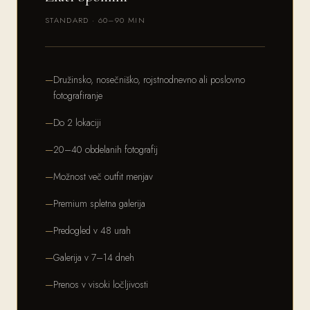
STANDARD · 60–90 MIN
Družinsko, nosečniško, rojstnodnevno ali poslovno
fotografiranje
Do 2 lokaciji
20–40 obdelanih fotografij
Možnost več outfit menjav
Premium spletna galerija
Predogled v 48 urah
Galerija v 7–14 dneh
Prenos v visoki ločljivosti