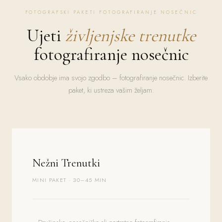
FOTOGRAFSKI PAKETI FOTOGRAFIRANJE NOSEČNIC
Ujeti
življenjske trenutke
fotografiranje nosečnic
Vsako obdobje ima svojo zgodbo – fotografiranje nosečnic. Izberite
paket, ki ustreza vašim željam.
Nežni Trenutki
MINI PAKET · 30–45 MIN