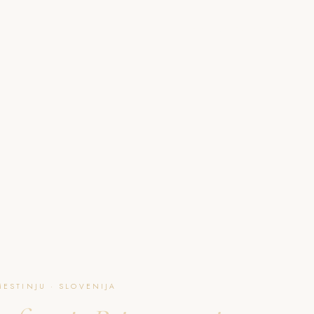
O NAJU
GALERIJA
PAKETI
FAQ
L
ESTINJU · SLOVENIJA