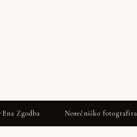
NIC GALERIJO
Nosečniško fotografiranje Pristava pri Mes