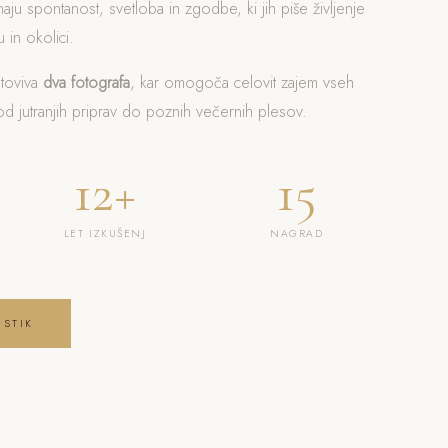
naju spontanost, svetloba in zgodbe, ki jih piše življenje
u in okolici.
otoviva
dva fotografa
, kar omogoča celovit zajem vseh
 jutranjih priprav do poznih večernih plesov.
12+
15
LET IZKUŠENJ
NAGRAD
 STIK