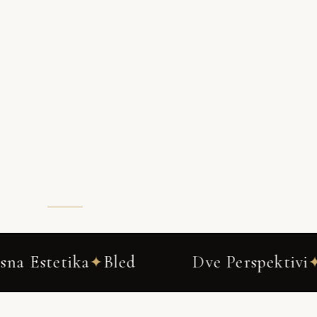
OGLEJ SI FOTOGRAFIRANJE NOSEČ
Dve Perspektivi
Ena Zgodba
✦