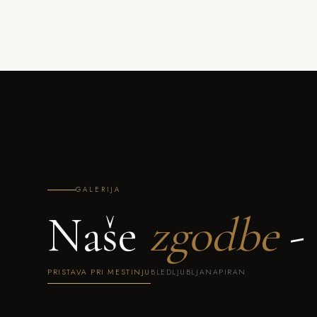
GALERIJA
Naše
zgodbe
- 
PRISTAVA PRI MESTINJU
BLED
LJUBLJANA
PIRAN