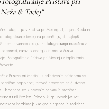
fotografiranje Pristava pri
 Neža & Tadej"
no fotografijo v Pristava pri Mestinju, Ljubljani, Bledu in
o fotografiranje temelji na prepričanju, da najlepši
ščenem in varnem okolju. Pri
fotografiranje nosečnic
v
 osebnost, naravno energijo in pristna čustva.
ajo. Fotografiranje Pristava pri Mestinju v toplih tonih.
reverite.
ečnic Pristava pri Mestinju z edinstvenim pristopom se
a tehnično popolnost, temveč predvsem na čustveno
. Usmerjena sva k naravnim barvam in brezčasni
rednost tudi čez leta. Pristop, ki ga uporabljva kot
avnotežena kombinacija klasične elegance in sodobne