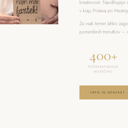
kreativnosti. Navdihujejo 
v kraju Pristava pri Mestinj
Za vsak termin lahko zag
pomembnih trenutkov – od
400+
FOTOGRAFIRANJE
NOSEČNIC
INFO IN KONTAKT -