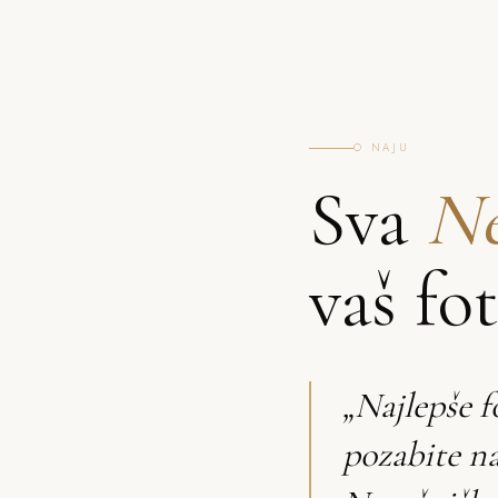
O NAJU
Sva
Ne
vaš fo
„Najlepše f
pozabite na