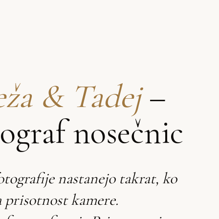
ža & Tadej
–
tograf nosečnic
otografije nastanejo takrat, ko
 prisotnost kamere.