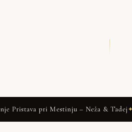
DRSNI NAVZDOL
tinju – Neža & Tadej
Pristava pri Mestinj
✦