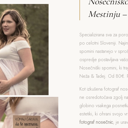
Nosečniško 
Mestinju –
Specializirana sva za poroč
po celotni Sloveniji. Najin
spomini nastanejo v spro
ospredje postavljava vašo
Nosečniški spomini, ki traj
Neža & Tadej. Od 80€. P
Kot izkušena fotograf nos
ne osredotočava zgolj n
globino vsakega posnetka
estetiki, ki ohrani svojo v
fotograf nosečnic
, je ur