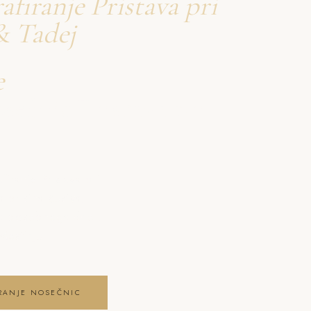
afiranje Pristava pri
& Tadej
e
osečnic Pristava pri
ranje Pristava pri
 pristna čustva,
ga posebnega dne .
 Mestinju
IRANJE NOSEČNIC