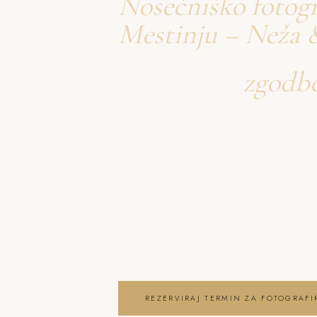
Nosečniško fotogr
Mestinju – Neža 
Ustvarjava
zgodb
o fotografiranje n
Mestinju
Neža & Tadej – Nosečniško fotografi
Mestinju – Neža & Tadej, ki ujameva
brezčasne trenutke in lepoto vaše
fotografiranje nosečnic Pristava pri
REZERVIRAJ TERMIN ZA FOTOGRAF