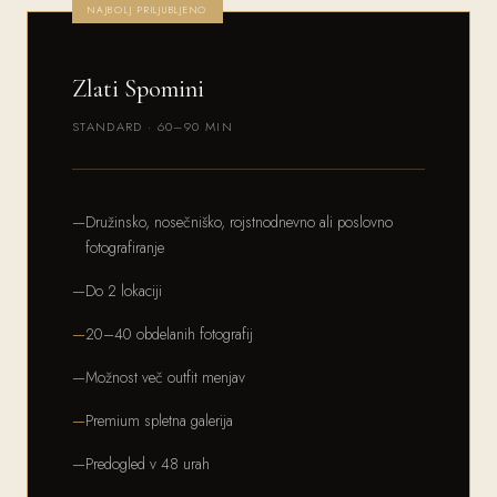
NAJBOLJ PRILJUBLJENO
Zlati Spomini
STANDARD · 60–90 MIN
Družinsko, nosečniško, rojstnodnevno ali poslovno
fotografiranje
Do 2 lokaciji
20–40 obdelanih fotografij
Možnost več outfit menjav
Premium spletna galerija
Predogled v 48 urah