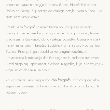
osebnost, naravno energijo in pristna čustva. Nosečniški portreti
Rečica ob Savinji. Z ljubeznijo do vsakega detajla. Neža & Tadej. Od
80€. Rezervirajte termin.
Kot izkušena fotograf nosečnic Rečica ob Savinji z edinstvenim
pristopom se ne osredotočava zgolj na tehnično popolnost, temveč
predvsem na čustveno globino vsakega posnetka. Usmerjena sva k
naravnim barvam in brezčasni estetiki, ki ohrani svojo vrednost tudi
čez leta. Pristop, ki ga uporabljva kot
fotograf nosečnic
, je
uravnotežena kombinacija klasične elegance in sodobne kreativnosti.
Navdihujejo naju spontanost, svetloba in zgodbe, ki jih piše življenje v
kraju Rečica ob Savinji in okolici.
Za vsak termin lahko zagotoviva
dva fotografa
, kar omogoča celovit
zajem vseh pomembnih trenutkov – od jutranjih priprav do poznih
večernih plesov.