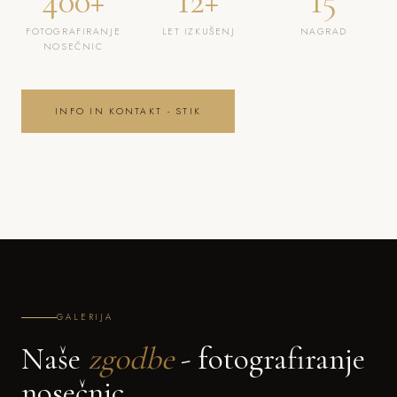
400+
12+
15
FOTOGRAFIRANJE
LET IZKUŠENJ
NAGRAD
NOSEČNIC
INFO IN KONTAKT - STIK
GALERIJA
Naše
zgodbe
- fotografiranje
nosečnic