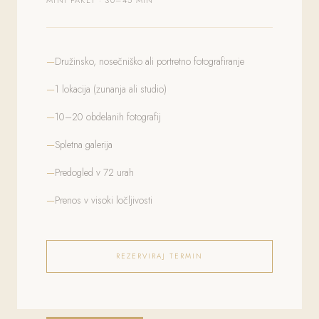
MINI PAKET · 30–45 MIN
Družinsko, nosečniško ali portretno fotografiranje
1 lokacija (zunanja ali studio)
10–20 obdelanih fotografij
Spletna galerija
Predogled v 72 urah
Prenos v visoki ločljivosti
REZERVIRAJ TERMIN