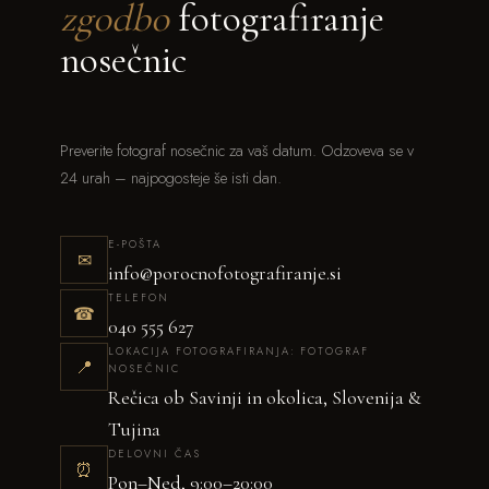
zgodbo
fotografiranje
nosečnic
Preverite fotograf nosečnic za vaš datum. Odzoveva se v
24 urah – najpogosteje še isti dan.
E-POŠTA
✉
info@porocnofotografiranje.si
TELEFON
☎
040 555 627
LOKACIJA FOTOGRAFIRANJA: FOTOGRAF
📍
NOSEČNIC
Rečica ob Savinji in okolica, Slovenija &
Tujina
DELOVNI ČAS
⏰
Pon–Ned, 9:00–20:00