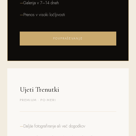
Galerija v 7–14 dneh
Prenos v visoki ločljivosti
POVPRAŠEVANJE
Ujeti Trenutki
PREMIUM · PO MERI
Daljše fotografiranje ali več dogodkov