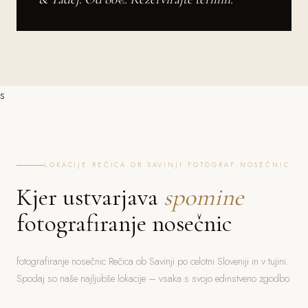
s
LOKACIJE REČICA OB SAVINJI FOTOGRAF NOSEČNIC
Kjer ustvarjava
spomine
fotografiranje nosečnic
fotografiranje nosečnic Rečica ob Savinji po celotni Sloveniji in v tujini.
Spodaj so naše najljubše lokacije – vsaka s svojo edinstveno zgodbo.
Bled