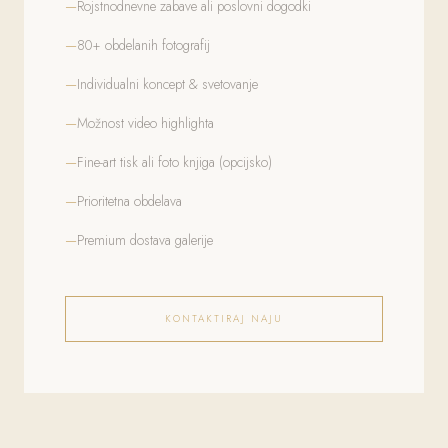
Rojstnodnevne zabave ali poslovni dogodki
80+ obdelanih fotografij
Individualni koncept & svetovanje
Možnost video highlighta
Fine-art tisk ali foto knjiga (opcijsko)
Prioritetna obdelava
Premium dostava galerije
KONTAKTIRAJ NAJU