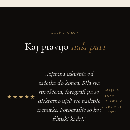
OCENE PAROV
Kaj pravijo
naši pari
„Izjemna izkušnja od
začetka do konca. Bila sva
MAJA &
sproščena, fotografi pa so
★★★★★
LUKA —
diskretno ujeli vse najlepše
POROKA V
LJUBLJANI,
trenutke. Fotografije so kot
2026
filmski kadri."