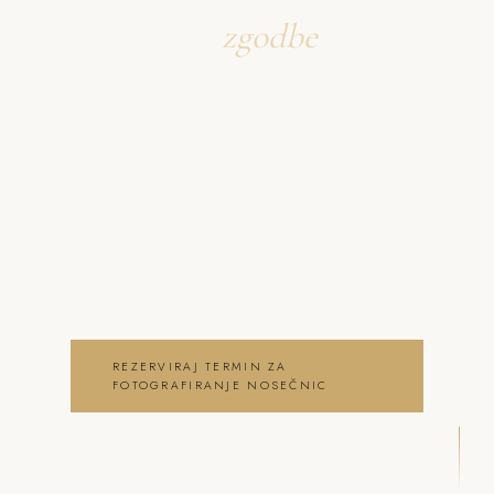
Ustvarjava
zgodbe
o fotografiranje nosečnic
Rečica ob Savinji
Neža & Tadej – Nosečniški fotograf Rečica
ob Savinji – fine art pristop – Neža &
Tadej, ki ujameva pristna čustva, brezčasne
trenutke in lepoto vašega posebnega dne .
fotografiranje nosečnic Rečica ob Savinji
REZERVIRAJ TERMIN ZA
FOTOGRAFIRANJE NOSEČNIC
OGLEJ SI FOTOGRAFIRANJE
NOSEČNIC GALERIJO