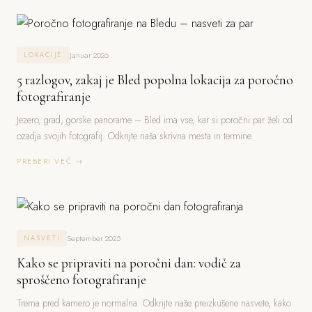
Januar 2026
LOKACIJE
5 razlogov, zakaj je Bled popolna lokacija za poročno
fotografiranje
Jezero, grad, gorske panorame – Bled ima vse, kar si poročni par želi od
ozadja svojih fotografij. Odkrijte naša skrivna mesta in termine.
PREBERI VEČ →
September 2025
NASVETI
Kako se pripraviti na poročni dan: vodič za
sproščeno fotografiranje
Trema pred kamero je normalna. Odkrijte naše preizkušene nasvete, kako