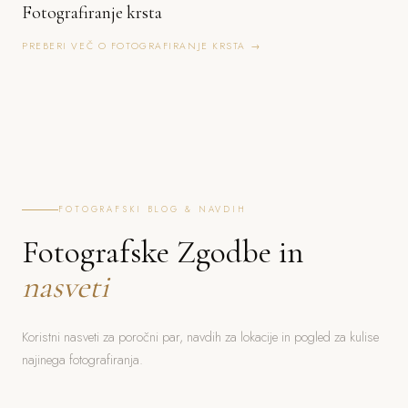
Fotografiranje krsta
PREBERI VEČ O FOTOGRAFIRANJE KRSTA →
FOTOGRAFSKI BLOG & NAVDIH
Fotografske Zgodbe in
nasveti
Koristni nasveti za poročni par, navdih za lokacije in pogled za kulise
najinega fotografiranja.