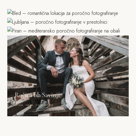
Ljubljana
Jezero, grad, gorski ozadje
Piran
Grad, stara mesta, parki
Morje, mediteranska arhitektura
Rečica ob Savinji
Grad, reka, romantika