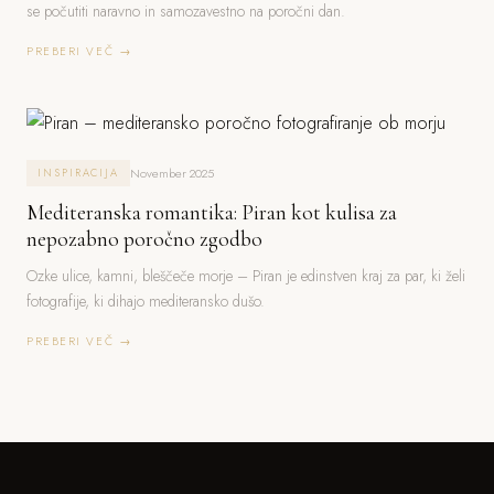
se počutiti naravno in samozavestno na poročni dan.
PREBERI VEČ →
November 2025
INSPIRACIJA
Mediteranska romantika: Piran kot kulisa za
nepozabno poročno zgodbo
Ozke ulice, kamni, bleščeče morje – Piran je edinstven kraj za par, ki želi
fotografije, ki dihajo mediteransko dušo.
PREBERI VEČ →