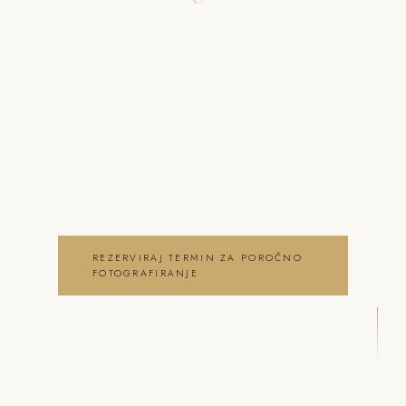
o poročno fotografiranje
Horjul
Neža & Tadej – Poročno fotografiranje
Horjul – pristno in elegantno – Neža &
Tadej, ki ujameva pristna čustva, brezčasne
trenutke in lepoto vašega posebnega dne .
poročno fotografiranje Horjul
REZERVIRAJ TERMIN ZA POROČNO
FOTOGRAFIRANJE
OGLEJ SI POROČNO
FOTOGRAFIRANJE GALERIJO