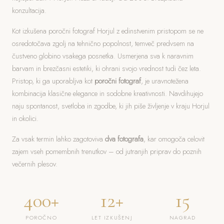
konzultacija.
Kot izkušena poročni fotograf Horjul z edinstvenim pristopom se ne
osredotočava zgolj na tehnično popolnost, temveč predvsem na
čustveno globino vsakega posnetka. Usmerjena sva k naravnim
barvam in brezčasni estetiki, ki ohrani svojo vrednost tudi čez leta.
Pristop, ki ga uporabljva kot
poročni fotograf
, je uravnotežena
kombinacija klasične elegance in sodobne kreativnosti. Navdihujejo
naju spontanost, svetloba in zgodbe, ki jih piše življenje v kraju Horjul
in okolici.
Za vsak termin lahko zagotoviva
dva fotografa
, kar omogoča celovit
zajem vseh pomembnih trenutkov – od jutranjih priprav do poznih
večernih plesov.
400+
12+
15
POROČNO
LET IZKUŠENJ
NAGRAD