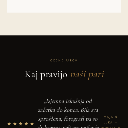
OCENE PAROV
Kaj pravijo
naši pari
„Izjemna izkušnja od
začetka do konca. Bila sva
MAJA &
sproščena, fotografi pa so
★★★★★
LUKA —
diskretno ujeli vse najlepše
POROKA V