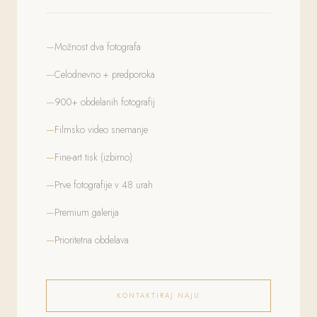
Možnost dva fotografa
Celodnevno + predporoka
900+ obdelanih fotografij
Filmsko video snemanje
Fine-art tisk (izbirno)
Prve fotografije v 48 urah
Premium galerija
Prioritetna obdelava
KONTAKTIRAJ NAJU