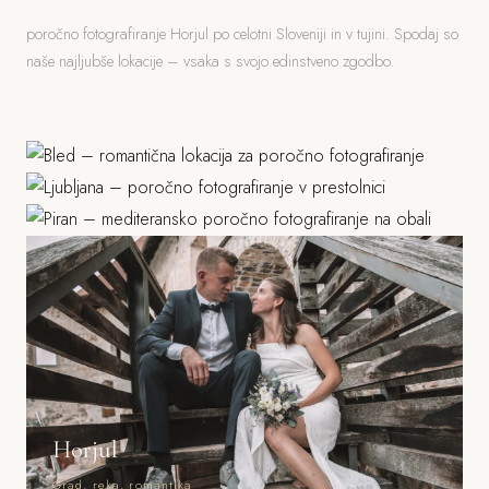
poročno fotografiranje Horjul po celotni Sloveniji in v tujini. Spodaj so
naše najljubše lokacije – vsaka s svojo edinstveno zgodbo.
Bled
Ljubljana
Jezero, grad, gorski ozadje
Piran
Grad, stara mesta, parki
Morje, mediteranska arhitektura
Horjul
Grad, reka, romantika