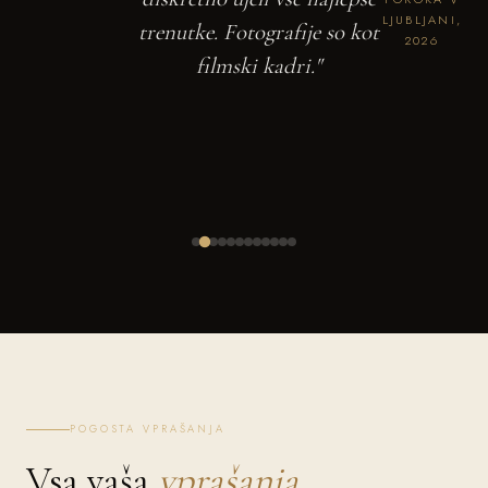
LJUBLJANI,
trenutke. Fotografije so kot
2026
filmski kadri."
POGOSTA VPRAŠANJA
Vsa vaša
vprašanja