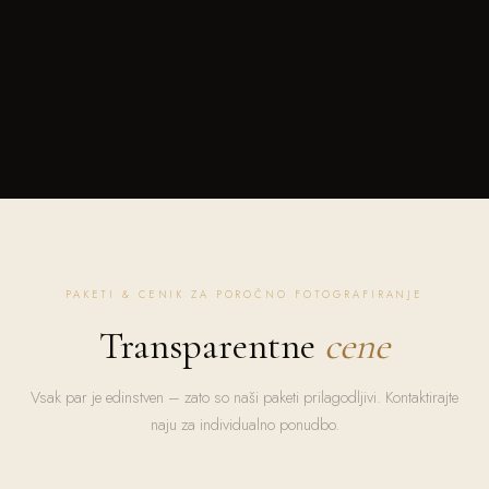
PAKETI & CENIK ZA POROČNO FOTOGRAFIRANJE
Transparentne
cene
Vsak par je edinstven – zato so naši paketi prilagodljivi. Kontaktirajte
naju za individualno ponudbo.