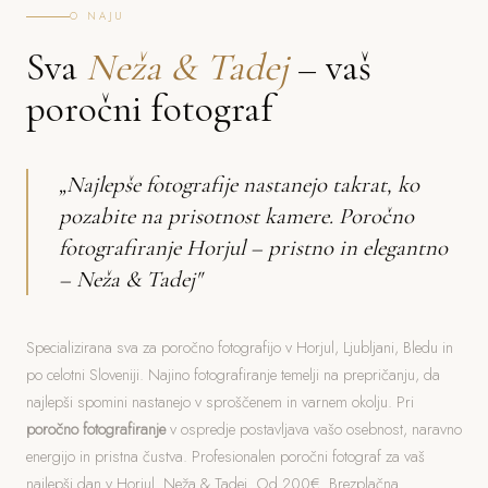
O NAJU
Sva
Neža & Tadej
– vaš
poročni fotograf
„Najlepše fotografije nastanejo takrat, ko
pozabite na prisotnost kamere. Poročno
fotografiranje Horjul – pristno in elegantno
– Neža & Tadej"
Specializirana sva za poročno fotografijo v Horjul, Ljubljani, Bledu in
po celotni Sloveniji. Najino fotografiranje temelji na prepričanju, da
najlepši spomini nastanejo v sproščenem in varnem okolju. Pri
poročno fotografiranje
v ospredje postavljava vašo osebnost, naravno
energijo in pristna čustva. Profesionalen poročni fotograf za vaš
najlepši dan v Horjul. Neža & Tadej. Od 200€. Brezplačna