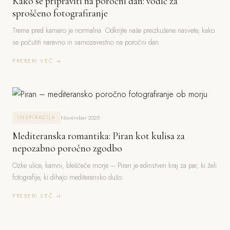
Kako se pripraviti na poročni dan: vodič za
sproščeno fotografiranje
Trema pred kamero je normalna. Odkrijte naše preizkušene nasvete, kako
se počutiti naravno in samozavestno na poročni dan.
PREBERI VEČ →
November 2025
INSPIRACIJA
Mediteranska romantika: Piran kot kulisa za
nepozabno poročno zgodbo
Ozke ulice, kamni, bleščeče morje – Piran je edinstven kraj za par, ki želi
fotografije, ki dihajo mediteransko dušo.
PREBERI VEČ →