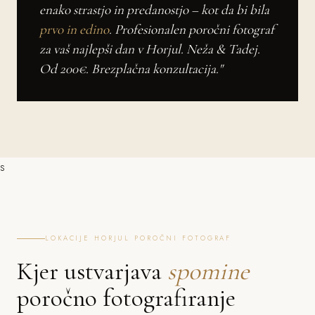
enako strastjo in predanostjo – kot da bi bila
prvo in edino
. Profesionalen poročni fotograf
za vaš najlepši dan v Horjul. Neža & Tadej.
Od 200€. Brezplačna konzultacija."
s
LOKACIJE HORJUL POROČNI FOTOGRAF
Kjer ustvarjava
spomine
poročno fotografiranje