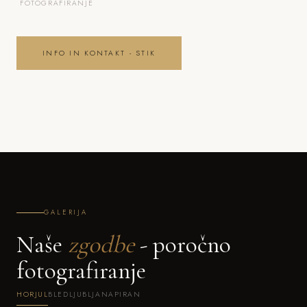
FOTOGRAFIRANJE
INFO IN KONTAKT - STIK
GALERIJA
Naše
zgodbe
- poročno
fotografiranje
HORJUL
BLED
LJUBLJANA
PIRAN