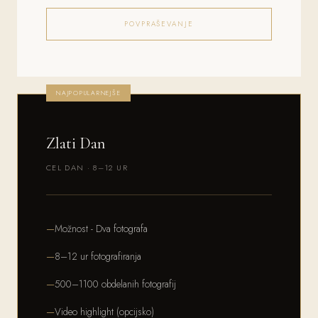
POVPRAŠEVANJE
NAJPOPULARNEJŠE
Zlati Dan
CEL DAN · 8–12 UR
Možnost - Dva fotografa
8–12 ur fotografiranja
500–1100 obdelanih fotografij
Video highlight (opcijsko)