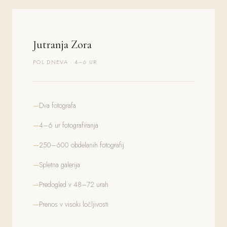
Jutranja Zora
POL DNEVA · 4–6 UR
Dva fotografa
4–6 ur fotografiranja
250–600 obdelanih fotografij
Spletna galerija
Predogled v 48–72 urah
Prenos v visoki ločljivosti