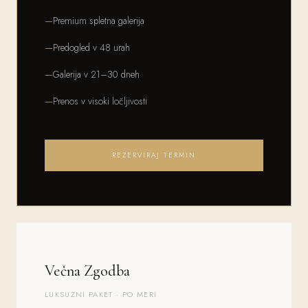
Premium spletna galerija
Predogled v 48 urah
Galerija v 21–30 dneh
Prenos v visoki ločljivosti
REZERVIRAJ TERMIN
Večna Zgodba
LUKSUZNI PAKET · PO MERI