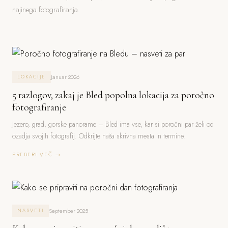
najinega fotografiranja.
Januar 2026
LOKACIJE
5 razlogov, zakaj je Bled popolna lokacija za poročno
fotografiranje
Jezero, grad, gorske panorame – Bled ima vse, kar si poročni par želi od
ozadja svojih fotografij. Odkrijte naša skrivna mesta in termine.
PREBERI VEČ →
September 2025
NASVETI