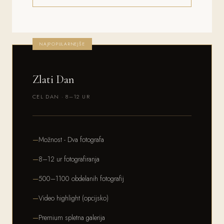
NAJPOPULARNEJŠE
Zlati Dan
CEL DAN · 8–12 UR
Možnost - Dva fotografa
8–12 ur fotografiranja
500–1100 obdelanih fotografij
Video highlight (opcijsko)
Premium spletna galerija