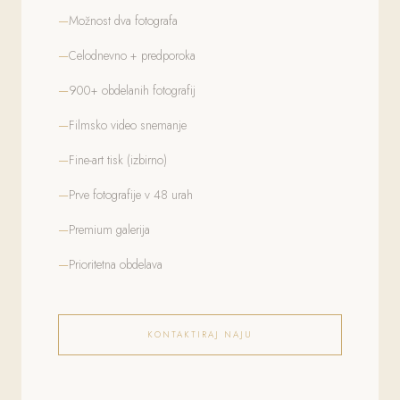
Možnost dva fotografa
Celodnevno + predporoka
900+ obdelanih fotografij
Filmsko video snemanje
Fine-art tisk (izbirno)
Prve fotografije v 48 urah
Premium galerija
Prioritetna obdelava
KONTAKTIRAJ NAJU