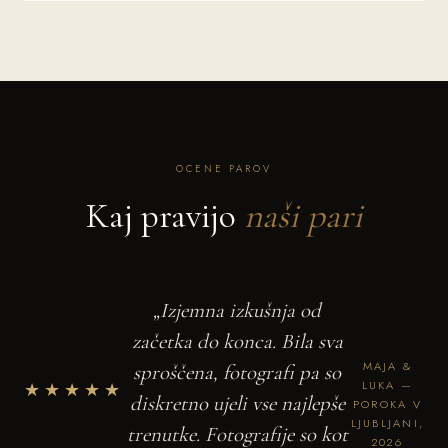
OCENE PAROV
Kaj pravijo
naši pari
„Izjemna izkušnja od
začetka do konca. Bila sva
MAJA &
sproščena, fotografi pa so
★★★★★
LUKA —
diskretno ujeli vse najlepše
POROKA V
LJUBLJANI,
trenutke. Fotografije so kot
2026