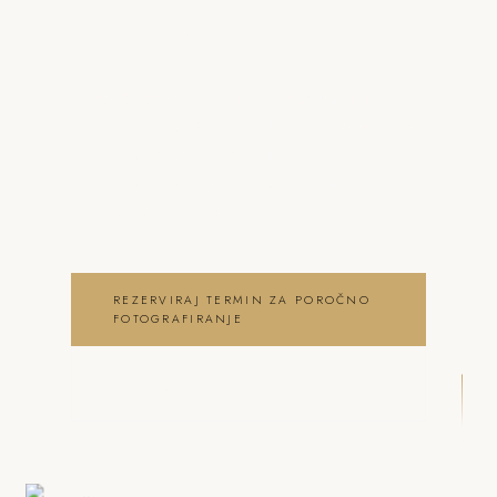
o poročno fotografiranje
Medvode
Neža & Tadej – Poročni fotograf Medvode
2026 – Neža & Tadej, ki ujameva pristna
čustva, brezčasne trenutke in lepoto
vašega posebnega dne . poročno
fotografiranje Medvode
REZERVIRAJ TERMIN ZA POROČNO
FOTOGRAFIRANJE
OGLEJ SI POROČNO
FOTOGRAFIRANJE GALERIJO
DRSNI NAVZDOL