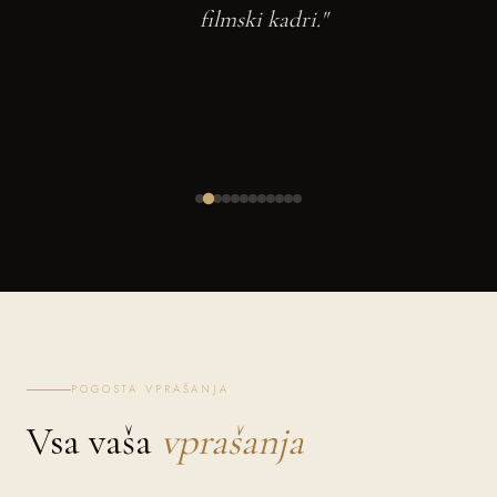
filmski kadri."
POGOSTA VPRAŠANJA
Vsa vaša
vprašanja