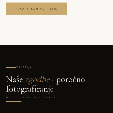
INFO IN KONTAKT - STIK
GALERIJA
Naše
zgodbe
- poročno
fotografiranje
MEDVODE
BLED
LJUBLJANA
PIRAN