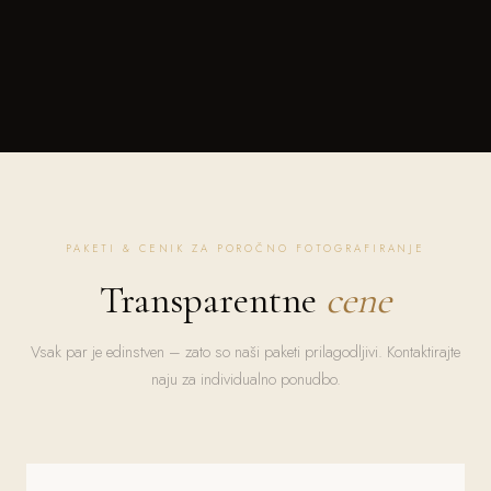
PAKETI & CENIK ZA POROČNO FOTOGRAFIRANJE
Transparentne
cene
Vsak par je edinstven – zato so naši paketi prilagodljivi. Kontaktirajte
naju za individualno ponudbo.