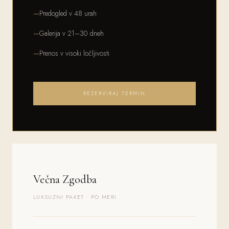
Predogled v 48 urah
Galerija v 21–30 dneh
Prenos v visoki ločljivosti
REZERVIRAJ TERMIN
Večna Zgodba
LUKSUZNI PAKET · PO MERI