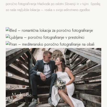
poročno fotografiranje Medvode po celotni Sloveniji in v tujini. Spodaj
so naše najljubše lokacije – vsaka s svojo edinstveno zgodbo.
Bled
Ljubljana
Jezero, grad, gorski ozadje
Piran
Grad, stara mesta, parki
Morje, mediteranska arhitektura
Medvode
Grad, reka, romantika