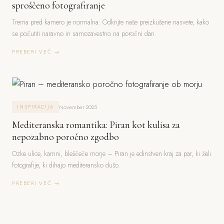
sproščeno fotografiranje
Trema pred kamero je normalna. Odkrijte naše preizkušene nasvete, kako
se počutiti naravno in samozavestno na poročni dan.
PREBERI VEČ →
November 2025
INSPIRACIJA
Mediteranska romantika: Piran kot kulisa za
nepozabno poročno zgodbo
Ozke ulice, kamni, bleščeče morje – Piran je edinstven kraj za par, ki želi
fotografije, ki dihajo mediteransko dušo.
PREBERI VEČ →