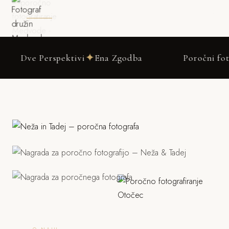
✦
rspektivi
Ena Zgodba
Poročni fotograf Medv