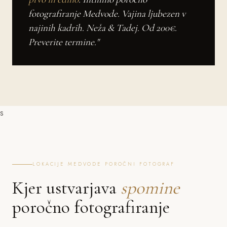
fotografiranje Medvode. Vajina ljubezen v
najinih kadrih. Neža & Tadej. Od 200€.
Preverite termine."
s
LOKACIJE MEDVODE POROČNI FOTOGRAF
Kjer ustvarjava
spomine
poročno fotografiranje