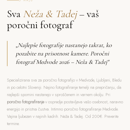
O NAJU
Sva
Neža & Tadej
– vaš
poročni fotograf
„Najlepše fotografije nastanejo takrat, ko
pozabite na prisotnost kamere. Poročni
fotograf Medvode 2026 – Neža & Tadej"
Specializirana sva za poročno fotografijo v Medvode, Ljubljani, Bledu
in po celotni Sloveniji. Najino fotografiranje temelji na prepričanju, da
najlepši spomini nastanejo v sproščenem in varnem okolju. Pri
poročno fotografiranje
v ospredje postavljava vašo osebnost, naravno
energijo in pristna čustva. Intimno poročno fotografiranje Medvode.
Vajina ljubezen v najinih kadrih. Neža & Tadej. Od 200€. Preverite
termine.