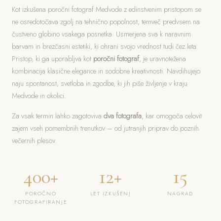
Kot izkušena poročni fotograf Medvode z edinstvenim pristopom se
ne osredotočava zgolj na tehnično popolnost, temveč predvsem na
čustveno globino vsakega posnetka. Usmerjena sva k naravnim
barvam in brezčasni estetiki, ki ohrani svojo vrednost tudi čez leta.
Pristop, ki ga uporabljva kot
poročni fotograf
, je uravnotežena
kombinacija klasične elegance in sodobne kreativnosti. Navdihujejo
naju spontanost, svetloba in zgodbe, ki jih piše življenje v kraju
Medvode in okolici.
Za vsak termin lahko zagotoviva
dva fotografa
, kar omogoča celovit
zajem vseh pomembnih trenutkov – od jutranjih priprav do poznih
večernih plesov.
400+
12+
15
POROČNO
LET IZKUŠENJ
NAGRAD
FOTOGRAFIRANJE