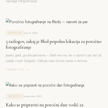
najinega fotografiranja.
Januar 2026
LOKACIJE
5 razlogov, zakaj je Bled popolna lokacija za poročno
fotografiranje
Jezero, grad, gorske panorame – Bled ima vse, kar si poročni par želi od
ozadja svojih fotografij. Odkrijte naša skrivna mesta in termine.
PREBERI VEČ →
September 2025
NASVETI
Kako se pripraviti na poročni dan: vodič za