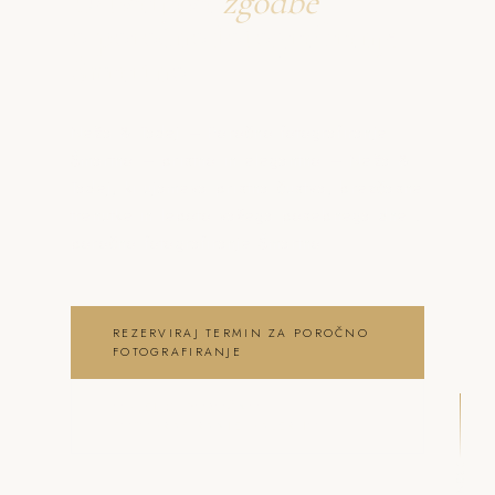
Ustvarjava
zgodbe
o poročno fotografiranje
Šmartno
Neža & Tadej – Poročno fotografiranje
Šmartno – pristno in elegantno – Neža &
Tadej, ki ujameva pristna čustva, brezčasne
trenutke in lepoto vašega posebnega dne .
poročno fotografiranje Šmartno
REZERVIRAJ TERMIN ZA POROČNO
FOTOGRAFIRANJE
OGLEJ SI POROČNO
FOTOGRAFIRANJE GALERIJO