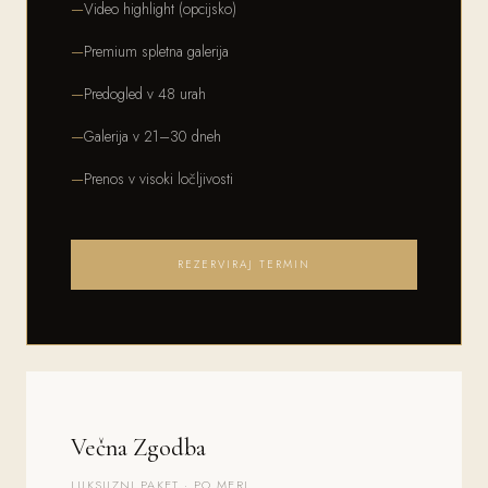
Video highlight (opcijsko)
Premium spletna galerija
Predogled v 48 urah
Galerija v 21–30 dneh
Prenos v visoki ločljivosti
REZERVIRAJ TERMIN
Večna Zgodba
LUKSUZNI PAKET · PO MERI