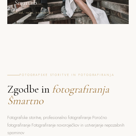
Šmartno
Grad, reka, romantika
FOTOGRAFSKE STORITVE IN FOTOGRAFIRANJA
Zgodbe in
fotografiranja
Šmartno
Fotografske storitve, profesionalno fotografiranje Poročno
fotografiranje Fotografiranje novoroječkov in ustvarjanje nepozabnih
spominov