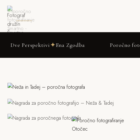
DRSNI NAVZDOL
✦
rspektivi
Ena Zgodba
Poročno fotografiranj