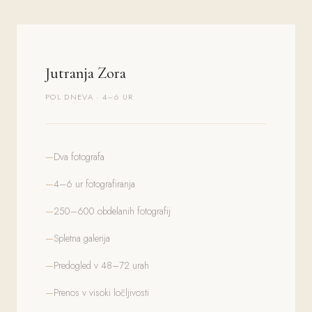
Jutranja Zora
POL DNEVA · 4–6 UR
Dva fotografa
4–6 ur fotografiranja
250–600 obdelanih fotografij
Spletna galerija
Predogled v 48–72 urah
Prenos v visoki ločljivosti