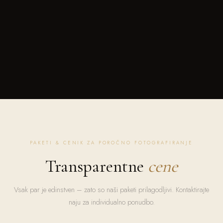
PAKETI & CENIK ZA POROČNO FOTOGRAFIRANJE
Transparentne
cene
Vsak par je edinstven – zato so naši paketi prilagodljivi. Kontaktirajte
naju za individualno ponudbo.