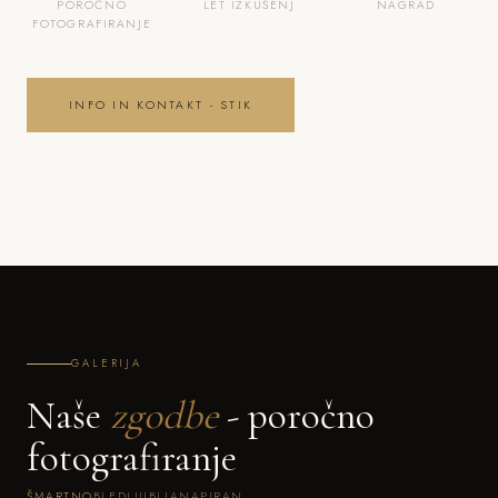
POROČNO
LET IZKUŠENJ
NAGRAD
FOTOGRAFIRANJE
INFO IN KONTAKT - STIK
GALERIJA
Naše
zgodbe
- poročno
fotografiranje
ŠMARTNO
BLED
LJUBLJANA
PIRAN