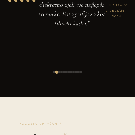
★★★★★
diskretno ujeli vse najlepše
POROKA V
LJUBLJANI,
trenutke. Fotografije so kot
2026
filmski kadri."
POGOSTA VPRAŠANJA