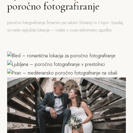
poročno fotografiranje
poročno fotografiranje Šmartno po celotni Sloveniji in v tujini. Spodaj
so naše najljubše lokacije – vsaka s svojo edinstveno zgodbo.
Bled
Ljubljana
Jezero, grad, gorski ozadje
Piran
Grad, stara mesta, parki
Morje, mediteranska arhitektura