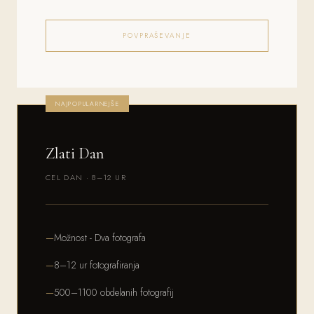
POVPRAŠEVANJE
NAJPOPULARNEJŠE
Zlati Dan
CEL DAN · 8–12 UR
Možnost - Dva fotografa
8–12 ur fotografiranja
500–1100 obdelanih fotografij