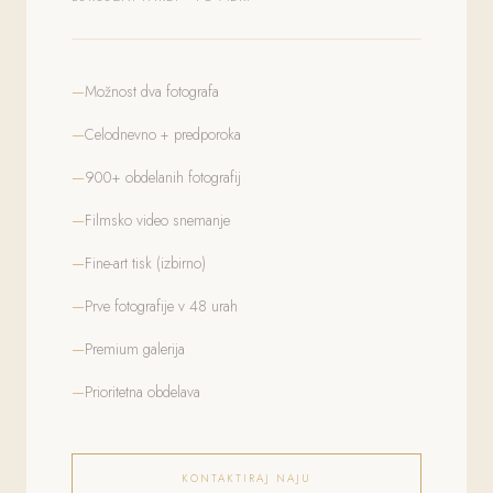
Možnost dva fotografa
Celodnevno + predporoka
900+ obdelanih fotografij
Filmsko video snemanje
Fine-art tisk (izbirno)
Prve fotografije v 48 urah
Premium galerija
Prioritetna obdelava
KONTAKTIRAJ NAJU