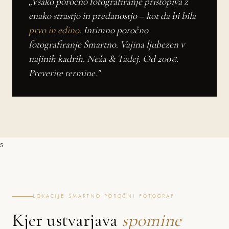
„Vsako poročno fotografiranje pristopiva z
enako strastjo in predanostjo – kot da bi bila
prvo in edino
. Intimno poročno
fotografiranje Šmartno. Vajina ljubezen v
najinih kadrih. Neža & Tadej. Od 200€.
Preverite termine."
s
LOKACIJE ŠMARTNO POROČNI FOTOGRAF
Kjer ustvarjava
spomine