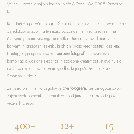
Vajina ljubezen v najinih kadrih. Neža & Tadej. Od 200€. Preverite
termine.
Kot izkušena poročni fotograf Šmartno z edinstvenim pristopom se ne
osredotočava zgolj na tehnično popolnost, temveč predvsem na
čustveno globino vsakega posnetka. Usmerjena sva k naravnim
barvam in brezčasni estetiki, ki ohrani svojo vrednost tudi čez leta.
Pristop, ki ga uporabljva kot
poročni fotograf
, je uravnotežena
kombinacija klasične elegance in sodobne kreativnosti. Navdihujejo
naju spontanost, svetloba in zgodbe, ki jih piše življenje v kraju
Šmartno in okolici.
Za vsak termin lahko zagotoviva
dva fotografa
, kar omogoča celovit
zajem vseh pomembnih trenutkov – od jutranjih priprav do poznih
večernih plesov.
400+
12+
15