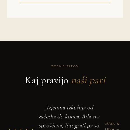
OCENE PAROV
Kaj pravijo
naši pari
„Izjemna izkušnja od
začetka do konca. Bila sva
MAJA &
sproščena, fotografi pa so
LUKA —