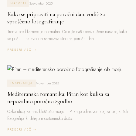
September 2025
NASVETI
Kako se pripraviti na poročni dan: vodič za
sproščeno fotografiranje
Trema pred kamero je normalna. Odkrijte naše preizkušene nasvete, kako
se počutiti naravno in samozavestno na poročni dan.
PREBERI VEČ →
November 2025
INSPIRACIJA
Mediteranska romantika: Piran kot kulisa za
nepozabno poročno zgodbo
Ozke ulice, kamni, bleščeče morje – Piran je edinstven kraj za par, ki želi
fotografije, ki dihajo mediteransko dušo.
PREBERI VEČ →