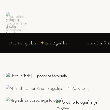
DRSNI NAVZDOL
✦
rspektivi
Ena Zgodba
Poročni fotograf Topo