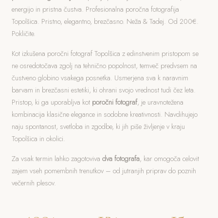
energijo in pristna čustva. Profesionalna poročna fotografija
Topolšica. Pristno, elegantno, brezčasno. Neža & Tadej. Od 200€.
Pokličite.
Kot izkušena poročni fotograf Topolšica z edinstvenim pristopom se
ne osredotočava zgolj na tehnično popolnost, temveč predvsem na
čustveno globino vsakega posnetka. Usmerjena sva k naravnim
barvam in brezčasni estetiki, ki ohrani svojo vrednost tudi čez leta.
Pristop, ki ga uporabljva kot
poročni fotograf
, je uravnotežena
kombinacija klasične elegance in sodobne kreativnosti. Navdihujejo
naju spontanost, svetloba in zgodbe, ki jih piše življenje v kraju
Topolšica in okolici.
Za vsak termin lahko zagotoviva
dva fotografa
, kar omogoča celovit
zajem vseh pomembnih trenutkov – od jutranjih priprav do poznih
večernih plesov.