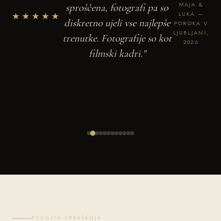
MAJA &
sproščena, fotografi pa so
★★★★★
LUKA —
diskretno ujeli vse najlepše
POROKA V
LJUBLJANI,
trenutke. Fotografije so kot
2026
filmski kadri."
POGOSTA VPRAŠANJA