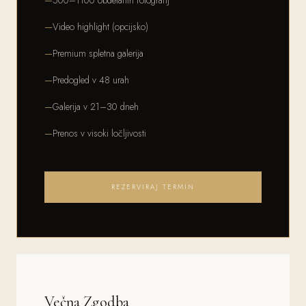
500–1100 obdelanih fotografij
Video highlight (opcijsko)
Premium spletna galerija
Predogled v 48 urah
Galerija v 21–30 dneh
Prenos v visoki ločljivosti
REZERVIRAJ TERMIN
Večna Zgodba