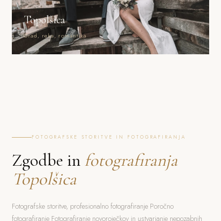
Topolšica
Grad, reka, romantika
FOTOGRAFSKE STORITVE IN FOTOGRAFIRANJA
Zgodbe in
fotografiranja
Topolšica
Fotografske storitve, profesionalno fotografiranje Poročno
fotografiranje Fotografiranje novoroječkov in ustvarjanje nepozabnih