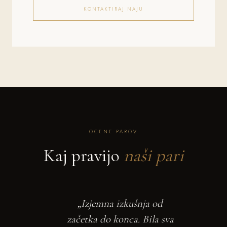
KONTAKTIRAJ NAJU
OCENE PAROV
Kaj pravijo
naši pari
„Izjemna izkušnja od
začetka do konca. Bila sva