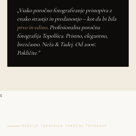
„Vsako poročno fotografiranje pristopiva z
enako strastjo in predanostjo – kot da bi bila
prvo in edino
. Profesionalna poročna
fotografija Topolšica. Pristno, elegantno,
brezčasno. Neža & Tadej. Od 200€.
Pokličite."
s
LOKACIJE TOPOLŠICA POROČNI FOTOGRAF