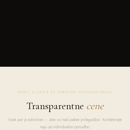
PAKETI & CENIK ZA POROČNO FOTOGRAFIRANJE
Transparentne
cene
Vsak par je edinstven – zato so naši paketi prilagodljivi. Kontaktirajte
naju za individualno ponudbo.