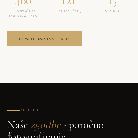
400+
12+
15
POROČNO
LET IZKUŠENJ
NAGRAD
FOTOGRAFIRANJE
INFO IN KONTAKT - STIK
GALERIJA
Naše
zgodbe
- poročno
fotografiranje