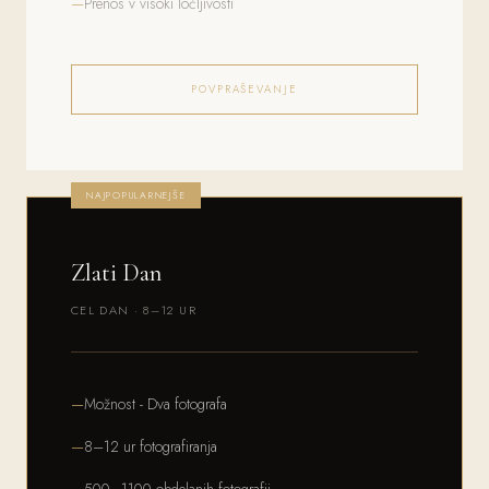
Prenos v visoki ločljivosti
POVPRAŠEVANJE
NAJPOPULARNEJŠE
Zlati Dan
CEL DAN · 8–12 UR
Možnost - Dva fotografa
8–12 ur fotografiranja