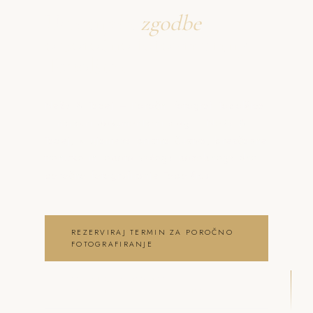
Ustvarjava
zgodbe
o poročno fotografiranje
Topolšica
Neža & Tadej – Poročni fotograf Topolšica
– naravni dokumentarni slog – Neža &
Tadej, ki ujameva pristna čustva, brezčasne
trenutke in lepoto vašega posebnega dne .
poročno fotografiranje Topolšica
REZERVIRAJ TERMIN ZA POROČNO
FOTOGRAFIRANJE
OGLEJ SI POROČNO
FOTOGRAFIRANJE GALERIJO