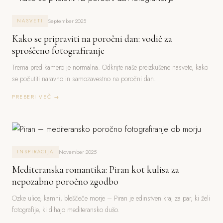
September 2025
NASVETI
Kako se pripraviti na poročni dan: vodič za
sproščeno fotografiranje
Trema pred kamero je normalna. Odkrijte naše preizkušene nasvete, kako
se počutiti naravno in samozavestno na poročni dan.
PREBERI VEČ →
November 2025
INSPIRACIJA
Mediteranska romantika: Piran kot kulisa za
nepozabno poročno zgodbo
Ozke ulice, kamni, bleščeče morje – Piran je edinstven kraj za par, ki želi
fotografije, ki dihajo mediteransko dušo.