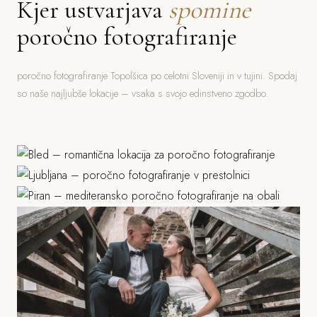
Kjer ustvarjava
spomine
poročno fotografiranje
poročno fotografiranje Topolšica po celotni Sloveniji in v tujini. Spodaj
so naše najljubše lokacije – vsaka s svojo edinstveno zgodbo.
Bled
Ljubljana
Jezero, grad, gorski ozadje
Piran
Grad, stara mesta, parki
Morje, mediteranska arhitektura