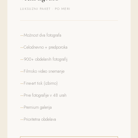
LUKSUZNI PAKET · PO MERI
Možnost dva fotografa
Celodnevno + predporoka
900+ obdelanih fotografij
Filmsko video snemanje
Fine-art tisk (izbirno)
Prve fotografije v 48 urah
Premium galerija
Prioritetna obdelava