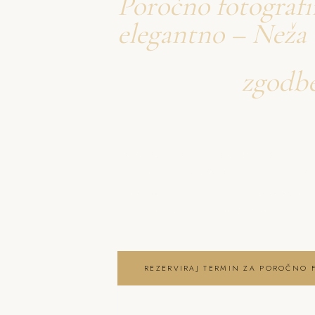
Poročno fotografi
elegantno – Neža
Ustvarjava
zgodb
o poročno fotogra
Neža & Tadej – Poročno fotografira
elegantno – Neža & Tadej, ki ujame
brezčasne trenutke in lepoto vaše
poročno fotografiranje Blanca
REZERVIRAJ TERMIN ZA POROČNO 
OGLEJ SI POROČNO FOTOGRAFIRAN