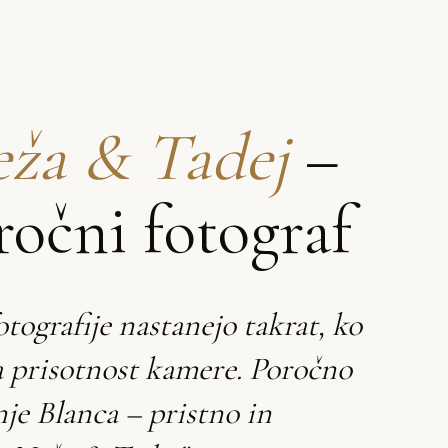
ža & Tadej
–
ročni fotograf
otografije nastanejo takrat, ko
a prisotnost kamere. Poročno
nje Blanca – pristno in