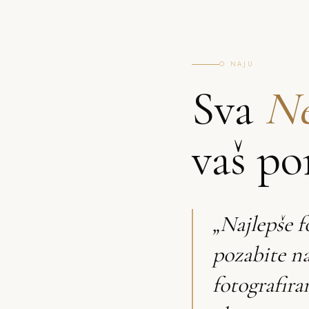
O NAJU
Sva
Ne
vaš po
„Najlepše f
pozabite n
fotografira