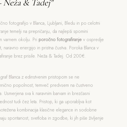
– Neža & Tadej"
čno fotografijo v Blanca, Ljubljani, Bledu in po celotni
iranje temelji na prepričanju, da najlepši spomini
n varnem okolju. Pri
poročno fotografiranje
v ospredje
, naravno energijo in pristna čustva. Poroka Blanca v
grafiranje brez prisile. Neža & Tadej. Od 200€.
ograf Blanca z edinstvenim pristopom se ne
ehnično popolnost, temveč predvsem na čustveno
. Usmerjena sva k naravnim barvam in brezčasni
rednost tudi čez leta. Pristop, ki ga uporabljva kot
vnotežena kombinacija klasične elegance in sodobne
naju spontanost, svetloba in zgodbe, ki jih piše življenje