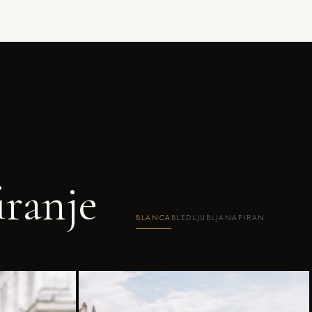
iranje
BLANCA
BLED
LJUBLJANA
PIRAN