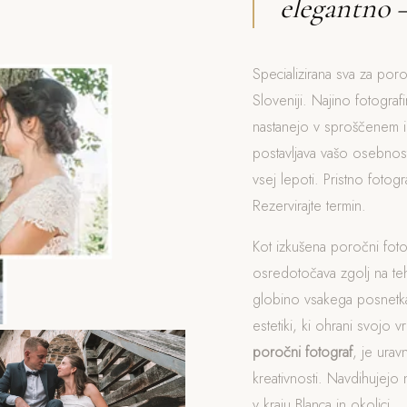
elegantno 
Specializirana sva za poro
Sloveniji. Najino fotograf
nastanejo v sproščenem i
postavljava vašo osebnost
vsej lepoti. Pristno foto
Rezervirajte termin.
Kot izkušena poročni fot
osredotočava zgolj na t
globino vsakega posnetka
estetiki, ki ohrani svojo v
poročni fotograf
, je ura
kreativnosti. Navdihujejo 
v kraju Blanca in okolici.