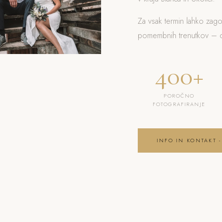
Za vsak termin lahko zag
pomembnih trenutkov – od
400+
POROČNO
FOTOGRAFIRANJE
INFO IN KONTAKT -