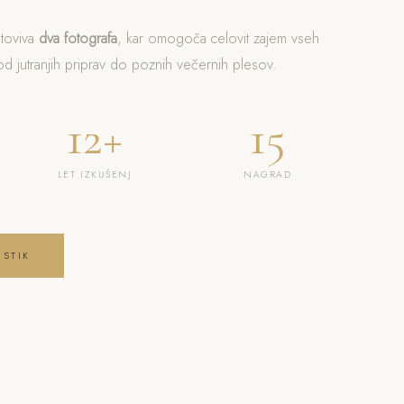
otoviva
dva fotografa
, kar omogoča celovit zajem vseh
 jutranjih priprav do poznih večernih plesov.
12+
15
LET IZKUŠENJ
NAGRAD
 STIK