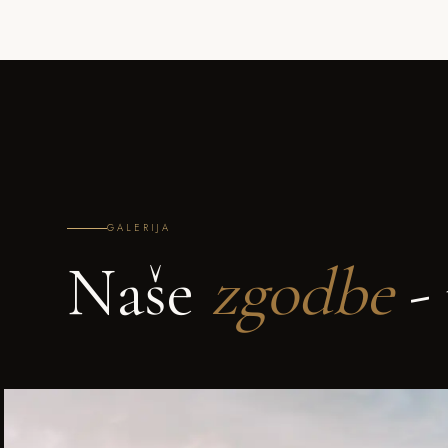
GALERIJA
Naše
zgodbe
- 