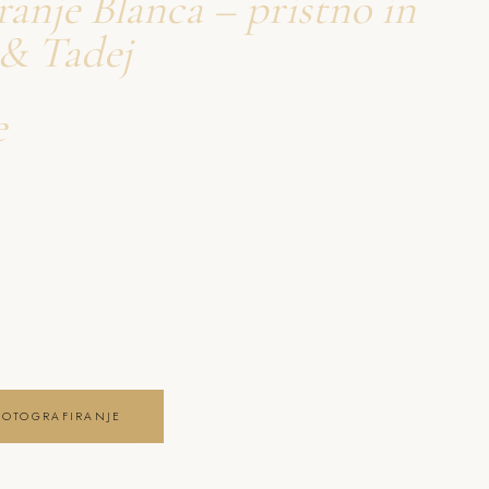
ranje Blanca – pristno in
 & Tadej
e
firanje Blanca
nje Blanca – pristno in
va pristna čustva,
ga posebnega dne .
FOTOGRAFIRANJE
JE GALERIJO