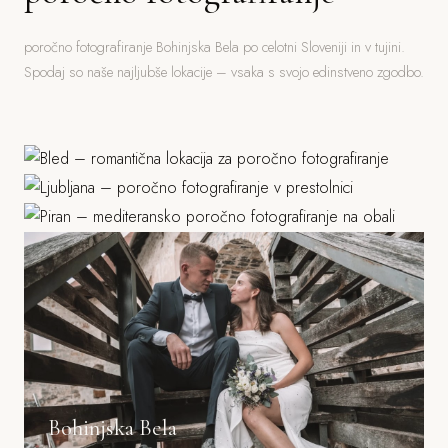
poročno fotografiranje Bohinjska Bela po celotni Sloveniji in v tujini.
Spodaj so naše najljubše lokacije – vsaka s svojo edinstveno zgodbo.
Bled
Ljubljana
Jezero, grad, gorski ozadje
Piran
Grad, stara mesta, parki
Morje, mediteranska arhitektura
Bohinjska Bela