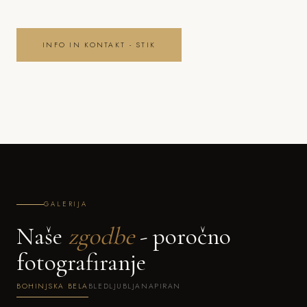
INFO IN KONTAKT - STIK
GALERIJA
Naše
zgodbe
- poročno
fotografiranje
BOHINJSKA BELA
BLED
LJUBLJANA
PIRAN