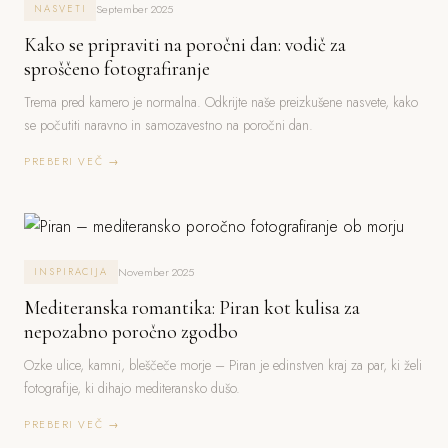
September 2025
NASVETI
Kako se pripraviti na poročni dan: vodič za
sproščeno fotografiranje
Trema pred kamero je normalna. Odkrijte naše preizkušene nasvete, kako
se počutiti naravno in samozavestno na poročni dan.
PREBERI VEČ →
November 2025
INSPIRACIJA
Mediteranska romantika: Piran kot kulisa za
nepozabno poročno zgodbo
Ozke ulice, kamni, bleščeče morje – Piran je edinstven kraj za par, ki želi
fotografije, ki dihajo mediteransko dušo.
PREBERI VEČ →