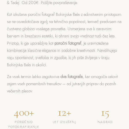
& Tadej. Od 200€. Pošljite povpraševanje.
Kot izkušena poročni fotograf Bohinjska Bela z edinstvenim pristopom
se ne osredotočava zgolj na tehnično popolnost, temveč predvsem na
čustveno globino vsakega posnetka. Usmerjena sva k naravnim
barvam in brezčasni estetiki, ki ohrani svojo vrednost tudi čez leta.
Pristop, ki ga uporabljva kot
poročni fotograf
, je uravnotežena
kombinacija klasične elegance in sodobne kreativnosti. Navdihujejo
naju spontanost, svetloba in zgodbe, ki jih piše življenje v kraju
Bohinjska Bela in okolici.
Za vsak termin lahko zagotoviva
dva fotografa
, kar omogoča celovit
zajem vseh pomembnih trenutkov – od jutranjih priprav do poznih
večernih plesov.
400+
12+
15
POROČNO
LET IZKUŠENJ
NAGRAD
FOTOGRAFIRANJE