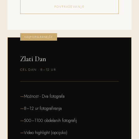
POVPRAŠEVANJE
NAJPOPULARNEJŠE
Zlati Dan
CEL DAN · 8–12 UR
Možnost - Dva fotografa
8–12 ur fotografiranja
500–1100 obdelanih fotografij
Video highlight (opcijsko)