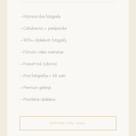
Možnost dva fotografa
Celodnevno + predporoka
900+ obdelanih fotografij
Filmsko video snemanje
Fine-art tisk (izbirno)
Prve fotografije v 48 urah
Premium galerija
Prioritetna obdelava
KONTAKTIRAJ NAJU