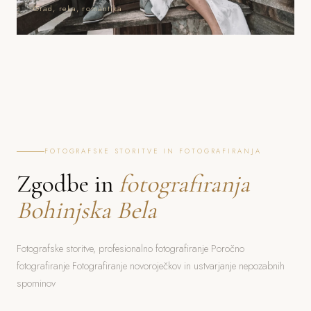
Grad, reka, romantika
FOTOGRAFSKE STORITVE IN FOTOGRAFIRANJA
Zgodbe in
fotografiranja
Bohinjska Bela
Fotografske storitve, profesionalno fotografiranje Poročno
fotografiranje Fotografiranje novoroječkov in ustvarjanje nepozabnih
spominov