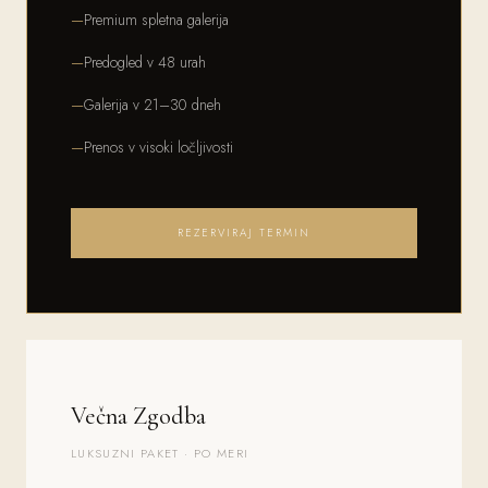
Premium spletna galerija
Predogled v 48 urah
Galerija v 21–30 dneh
Prenos v visoki ločljivosti
REZERVIRAJ TERMIN
Večna Zgodba
LUKSUZNI PAKET · PO MERI