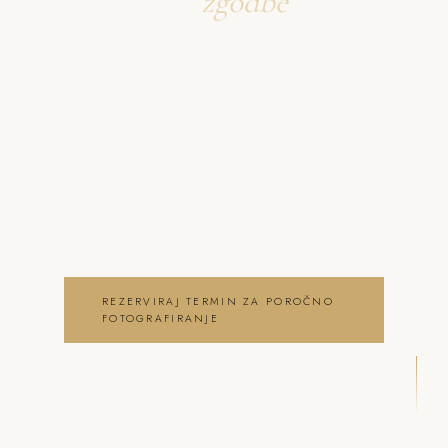
Ustvarjava
zgodbe
o poročno fotografiranje
Bohinjska Bela
Neža & Tadej – Poročni fotograf Bohinjska
Bela 2026 – Neža & Tadej, ki ujameva
pristna čustva, brezčasne trenutke in
lepoto vašega posebnega dne . poročno
fotografiranje Bohinjska Bela
REZERVIRAJ TERMIN ZA POROČNO
FOTOGRAFIRANJE
OGLEJ SI POROČNO
FOTOGRAFIRANJE GALERIJO