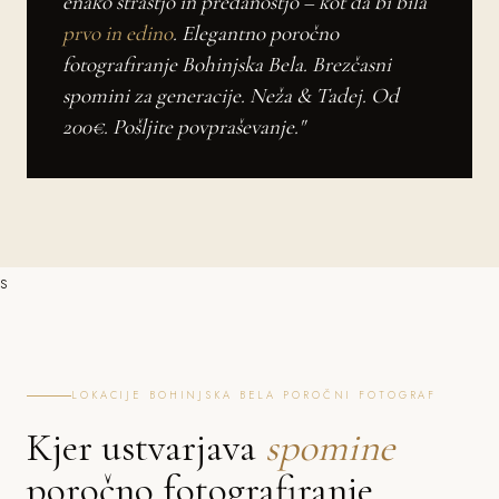
enako strastjo in predanostjo – kot da bi bila
prvo in edino
. Elegantno poročno
fotografiranje Bohinjska Bela. Brezčasni
spomini za generacije. Neža & Tadej. Od
200€. Pošljite povpraševanje."
s
LOKACIJE BOHINJSKA BELA POROČNI FOTOGRAF
Kjer ustvarjava
spomine
poročno fotografiranje