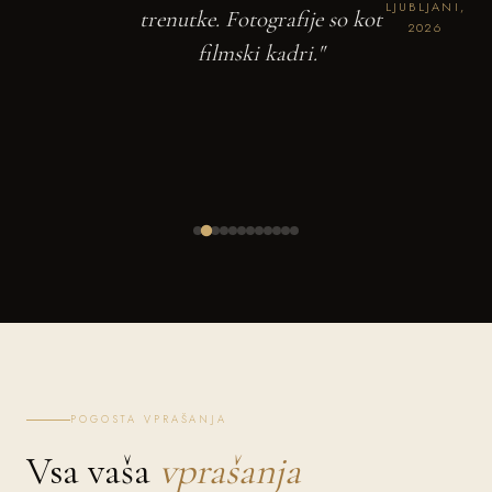
LJUBLJANI,
trenutke. Fotografije so kot
2026
filmski kadri."
POGOSTA VPRAŠANJA
Vsa vaša
vprašanja