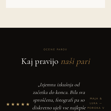
OCENE PAROV
Kaj pravijo
naši pari
„Izjemna izkušnja od
začetka do konca. Bila sva
MAJA &
sproščena, fotografi pa so
★★★★★
LUKA —
diskretno ujeli vse najlepše
POROKA V