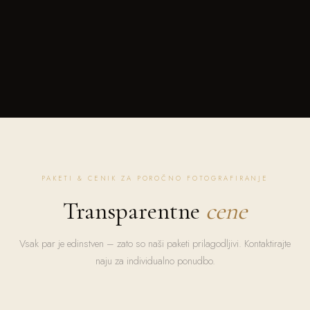
PAKETI & CENIK ZA POROČNO FOTOGRAFIRANJE
Transparentne
cene
Vsak par je edinstven – zato so naši paketi prilagodljivi. Kontaktirajte
naju za individualno ponudbo.